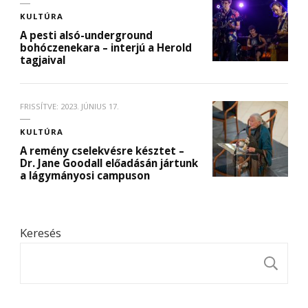
KULTÚRA
A pesti alsó-underground
bohóczenekara – interjú a Herold
tagjaival
FRISSÍTVE:
2023. JÚNIUS 17.
KULTÚRA
A remény cselekvésre késztet –
Dr. Jane Goodall előadásán jártunk
a lágymányosi campuson
Keresés
K