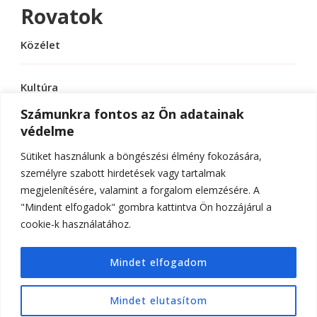
Rovatok
Közélet
Kultúra
Számunkra fontos az Ön adatainak
védelme
Sport
Sütiket használunk a böngészési élmény fokozására,
Tudomány
személyre szabott hirdetések vagy tartalmak
megjelenítésére, valamint a forgalom elemzésére. A
"Mindent elfogadok" gombra kattintva Ön hozzájárul a
cookie-k használatához.
© Szerzői jog 2026
ELTE Online
. Minden jog
Mindet elfogadom
fenntartva.
Hello Fashion | Fejlesztette
Blossom
Themes
.Készítette:
WordPress
.
Mindet elutasítom