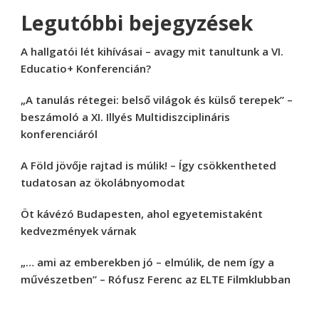
Legutóbbi bejegyzések
A hallgatói lét kihívásai – avagy mit tanultunk a VI.
Educatio+ Konferencián?
„A tanulás rétegei: belső világok és külső terepek” –
beszámoló a XI. Illyés Multidiszciplináris
konferenciáról
A Föld jövője rajtad is múlik! – Így csökkentheted
tudatosan az ökolábnyomodat
Öt kávézó Budapesten, ahol egyetemistaként
kedvezmények várnak
„… ami az emberekben jó – elmúlik, de nem így a
művészetben” – Rófusz Ferenc az ELTE Filmklubban