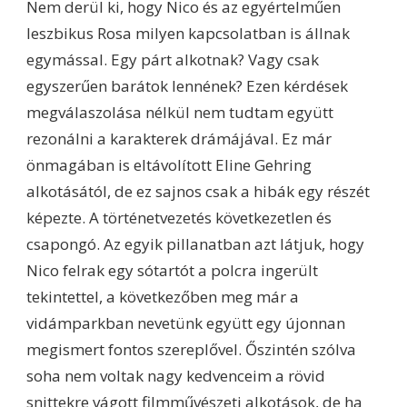
Nem derül ki, hogy Nico és az egyértelműen
leszbikus Rosa milyen kapcsolatban is állnak
egymással. Egy párt alkotnak? Vagy csak
egyszerűen barátok lennének? Ezen kérdések
megválaszolása nélkül nem tudtam együtt
rezonálni a karakterek drámájával. Ez már
önmagában is eltávolított Eline Gehring
alkotásától, de ez sajnos csak a hibák egy részét
képezte. A történetvezetés következetlen és
csapongó. Az egyik pillanatban azt látjuk, hogy
Nico felrak egy sótartót a polcra ingerült
tekintettel, a következőben meg már a
vidámparkban nevetünk együtt egy újonnan
megismert fontos szereplővel. Őszintén szólva
soha nem voltak nagy kedvenceim a rövid
snittekre vágott filmművészeti alkotások, de ha