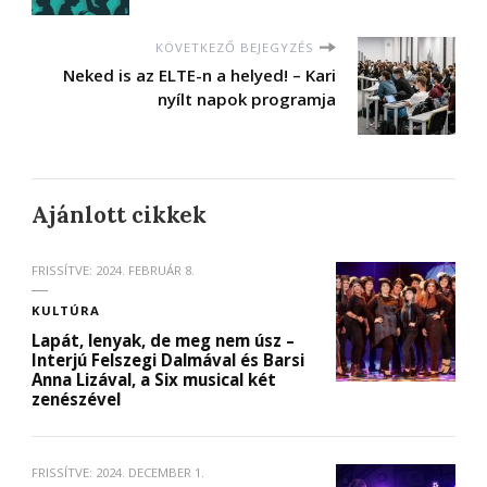
KÖVETKEZŐ BEJEGYZÉS
Neked is az ELTE-n a helyed! – Kari
nyílt napok programja
Ajánlott cikkek
FRISSÍTVE:
2024. FEBRUÁR 8.
KULTÚRA
Lapát, lenyak, de meg nem úsz –
Interjú Felszegi Dalmával és Barsi
Anna Lizával, a Six musical két
zenészével
FRISSÍTVE:
2024. DECEMBER 1.