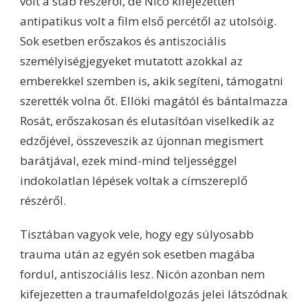
volt a stáb részéről, de Nico kifejezetten
antipatikus volt a film első percétől az utolsóig.
Sok esetben erőszakos és antiszociális
személyiségjegyeket mutatott azokkal az
emberekkel szemben is, akik segíteni, támogatni
szerették volna őt. Ellöki magától és bántalmazza
Rosát, erőszakosan és elutasítóan viselkedik az
edzőjével, összeveszik az újonnan megismert
barátjával, ezek mind-mind teljességgel
indokolatlan lépések voltak a címszereplő
részéről.
Tisztában vagyok vele, hogy egy súlyosabb
trauma után az egyén sok esetben magába
fordul, antiszociális lesz. Nicón azonban nem
kifejezetten a traumafeldolgozás jelei látszódnak