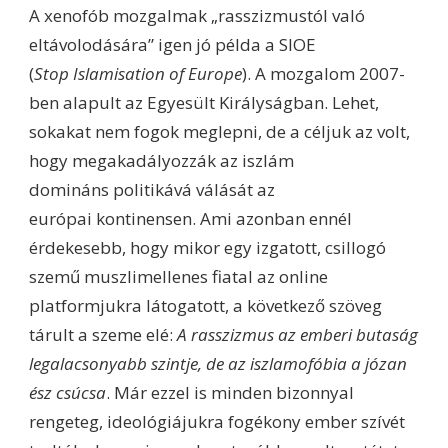
A xenofób mozgalmak „rasszizmustól való
eltávolodására” igen jó példa a SIOE
(
Stop
Islamisation
of Europe
). A mozgalom 2007-
ben alapult az Egyesült Királyságban. Lehet,
sokakat nem fogok meglepni, de a céljuk az volt,
hogy megakadályozzák az iszlám
domináns politikává válását az
európai kontinensen. Ami azonban ennél
érdekesebb, hogy mikor egy izgatott, csillogó
szemű muszlimellenes fiatal az online
platformjukra látogatott, a következő szöveg
tárult a szeme elé:
A rasszizmus az emberi butaság
legalacsonyabb
szintje, de az
iszlamofóbia
a józan
ész csúcsa
. Már ezzel is minden bizonnyal
rengeteg, ideológiájukra fogékony ember szívét