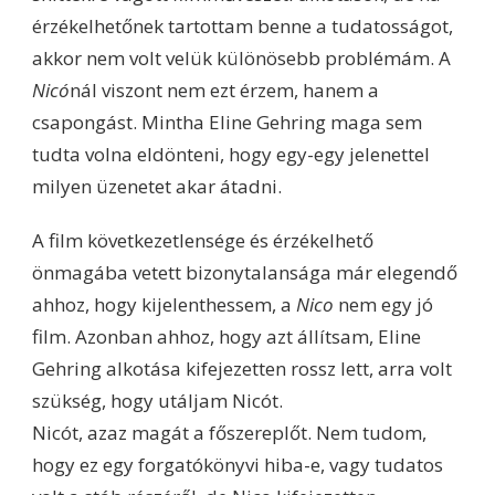
érzékelhetőnek tartottam benne a tudatosságot,
akkor nem volt velük különösebb problémám. A
Nicó
nál viszont nem ezt érzem, hanem a
csapongást. Mintha Eline Gehring maga sem
tudta volna eldönteni, hogy egy-egy jelenettel
milyen üzenetet akar átadni.
A film következetlensége és érzékelhető
önmagába vetett bizonytalansága már elegendő
ahhoz, hogy kijelenthessem, a
Nico
nem egy jó
film. Azonban ahhoz, hogy azt állítsam, Eline
Gehring alkotása kifejezetten rossz lett, arra volt
szükség, hogy utáljam Nicót.
Nicót, azaz magát a főszereplőt. Nem tudom,
hogy ez egy forgatókönyvi hiba-e, vagy tudatos