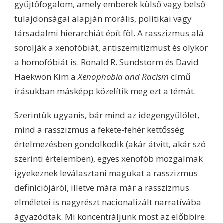
gyűjtőfogalom, amely emberek külső vagy belső
tulajdonságai alapján morális, politikai vagy
társadalmi hierarchiát épít föl. A rasszizmus alá
sorolják a xenofóbiát, antiszemitizmust és olykor
a homofóbiát is. Ronald R. Sundstorm és David
Haekwon Kim a
Xenophobia
and
Racism
című
írásukban másképp közelítik meg ezt a témát.
Szerintük ugyanis, bár mind az idegengyűlölet,
mind a rasszizmus a fekete-fehér kettősség
értelmezésben gondolkodik (akár átvitt, akár szó
szerinti értelemben), egyes xenofób mozgalmak
igyekeznek leválasztani magukat a rasszizmus
definíciójáról, illetve mára már a rasszizmus
elméletei is nagyrészt nacionalizált narratívába
ágyazódtak. Mi koncentráljunk most az előbbire.