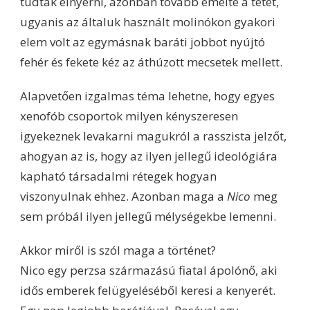
tudták elnyerni, azonban tovább emelte a tétet,
ugyanis az általuk használt molinókon gyakori
elem volt az egymásnak baráti jobbot nyújtó
fehér és fekete kéz az áthúzott mecsetek mellett.
Alapvetően izgalmas téma lehetne, hogy egyes
xenofób csoportok milyen kényszeresen
igyekeznek levakarni magukról a rasszista jelzőt,
ahogyan az is, hogy az ilyen jellegű ideológiára
kapható társadalmi rétegek hogyan
viszonyulnak ehhez. Azonban maga a
Nico
meg
sem próbál ilyen jellegű mélységekbe lemenni.
Akkor miről is szól maga a történet?
Nico egy perzsa származású fiatal ápolónő, aki
idős emberek felügyeléséből keresi a kenyerét.