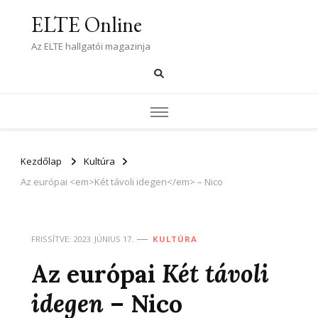
ELTE Online
Az ELTE hallgatói magazinja
Kezdőlap
Kultúra
Az európai <em>Két távoli idegen</em> – Nico
FRISSÍTVE:
2023. JÚNIUS 17.
KULTÚRA
Az európai
Két távoli
idegen
– Nico