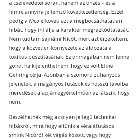
a cselekedetei során, hanem az önzés – és a
filmre annyira jellemző következetlenség. Ezzel
pedig a
Nico
elköveti azt a megbocsáthatatlan
hibát, hogy inflálja a karakter megrázkódtatását.
Nem tudtam sajnálni Nicót, mert azt érzékeltem,
hogy a közvetlen környezete az áldozata a
toxikus pusztításának. Ez önmagában nem lenne
gond, ha kijelenthetném, hogy ez volt Eline
Gehring célja. Azonban a szomorú zuhanyzós
jelenetek, a magányos futások és hosszú távolba
meredések alapján egyértelműen az látszik, hogy
nem.
Beszélhetnék még az olyan jellegű technikai
hibákról, mint hogy eltűnik a véraláfutásos
smink Nicóról két vágás között, vagy hogy