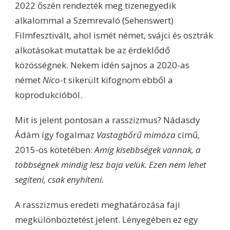
2022 őszén rendezték meg tizenegyedik
alkalommal a Szemrevaló (Sehenswert)
Filmfesztivált, ahol ismét német, svájci és osztrák
alkotásokat mutattak be az érdeklődő
közösségnek. Nekem idén sajnos a 2020-as
német
Nico
-t sikerült kifognom ebből a
koprodukcióból.
Mit is jelent pontosan a rasszizmus? Nádasdy
Ádám így fogalmaz
Vastagbőrű mimóza
című,
2015-ös kötetében:
Amíg kisebbségek vannak, a
többségnek mindig lesz baja velük. Ezen nem lehet
segíteni, csak enyhíteni.
A rasszizmus eredeti meghatározása faji
megkülönböztetést jelent. Lényegében ez egy