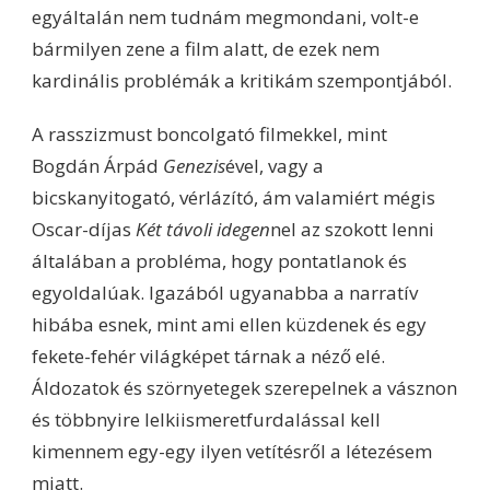
egyáltalán nem tudnám megmondani, volt-e
bármilyen zene a film alatt, de ezek nem
kardinális problémák a kritikám szempontjából.
A rasszizmust boncolgató filmekkel, mint
Bogdán Árpád
Genezis
ével, vagy a
bicskanyitogató, vérlázító, ám valamiért mégis
Oscar-díjas
Két távoli idegen
nel az szokott lenni
általában a probléma, hogy pontatlanok és
egyoldalúak. Igazából ugyanabba a narratív
hibába esnek, mint ami ellen küzdenek és egy
fekete-fehér világképet tárnak a néző elé.
Áldozatok és szörnyetegek szerepelnek a vásznon
és többnyire lelkiismeretfurdalással kell
kimennem egy-egy ilyen vetítésről a létezésem
miatt.