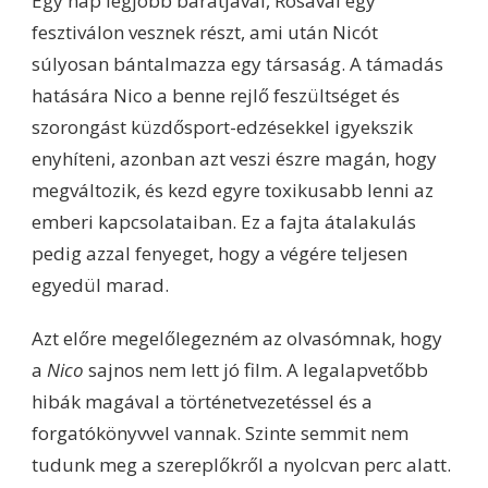
Egy nap legjobb barátjával, Rosával egy
fesztiválon vesznek részt, ami után Nicót
súlyosan bántalmazza egy társaság. A támadás
hatására Nico a benne rejlő feszültséget és
szorongást küzdősport-edzésekkel igyekszik
enyhíteni, azonban azt veszi észre magán, hogy
megváltozik, és kezd egyre toxikusabb lenni az
emberi kapcsolataiban. Ez a fajta átalakulás
pedig azzal fenyeget, hogy a végére teljesen
egyedül marad.
Azt előre megelőlegezném az olvasómnak, hogy
a
Nico
sajnos nem lett jó film. A legalapvetőbb
hibák magával a történetvezetéssel és a
forgatókönyvvel vannak. Szinte semmit nem
tudunk meg a szereplőkről a nyolcvan perc alatt.