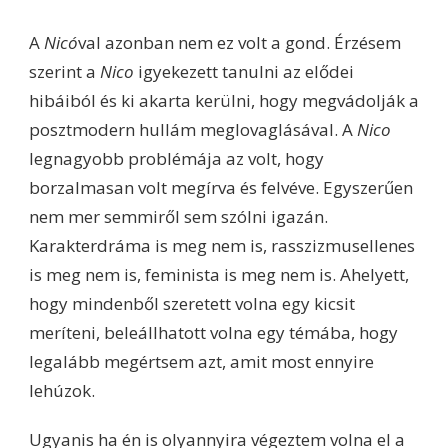
A
Nicó
val azonban nem ez volt a gond. Érzésem
szerint a
Nico
igyekezett tanulni az elődei
hibáiból és ki akarta kerülni, hogy megvádolják a
posztmodern hullám meglovaglásával. A
Nico
legnagyobb problémája az volt, hogy
borzalmasan volt megírva és felvéve. Egyszerűen
nem mer semmiről sem szólni igazán.
Karakterdráma is meg nem is, rasszizmusellenes
is meg nem is, feminista is meg nem is. Ahelyett,
hogy mindenből szeretett volna egy kicsit
meríteni, beleállhatott volna egy témába, hogy
legalább megértsem azt, amit most ennyire
lehúzok.
Ugyanis ha én is olyannyira végeztem volna el a