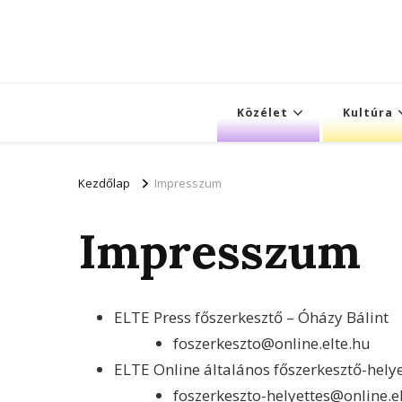
Közélet
Kultúra
Kezdőlap
Impresszum
Impresszum
ELTE Press főszerkesztő – Óházy Bálint
foszerkeszto@online.elte.hu
ELTE Online általános főszerkesztő-hely
foszerkeszto-helyettes@online.e