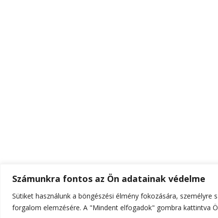
Számunkra fontos az Ön adatainak védelme
Sütiket használunk a böngészési élmény fokozására, személyre sz
© Szerzői jog 2026
ELTE Online
. Minden jog fenn
forgalom elemzésére. A "Mindent elfogadok" gombra kattintva Ön