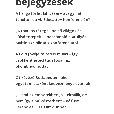
bejegyzések
A hallgatói lét kihívásai – avagy mit
tanultunk a VI. Educatio+ Konferencián?
„A tanulás rétegei: belső világok és
külső terepek” – beszámoló a XI. Illyés
Multidiszciplináris konferenciáról
A Föld jövője rajtad is múlik! – Így
csökkentheted tudatosan az
ökolábnyomodat
Öt kávézó Budapesten, ahol
egyetemistaként kedvezmények várnak
„… ami az emberekben jó – elmúlik, de
nem így a művészetben” – Rófusz
Ferenc az ELTE Filmklubban