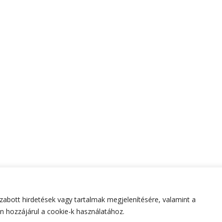
abott hirdetések vagy tartalmak megjelenítésére, valamint a
tartva.
Hello Fashion | Fejlesztette
Blossom Themes
.Készített
 hozzájárul a cookie-k használatához.