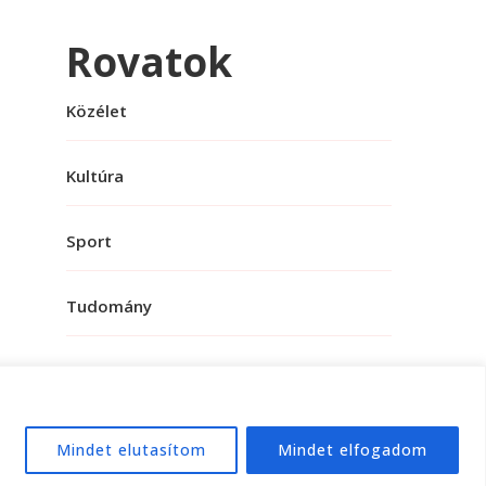
Rovatok
Közélet
Kultúra
Sport
Tudomány
Mindet elutasítom
Mindet elfogadom
e:
WordPress
.