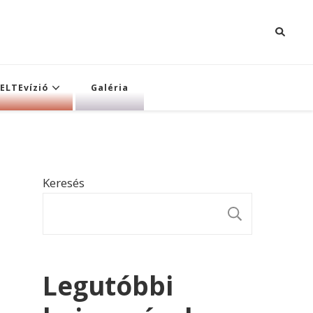
ELTEvízió
Galéria
Keresés
KERESÉ
Legutóbbi