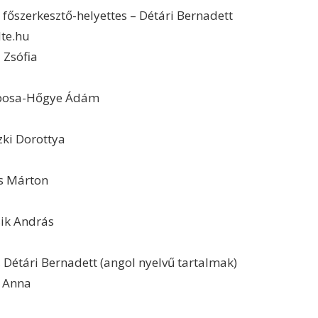
 főszerkesztő-helyettes – Détári Bernadett
lte.hu
 Zsófia
eposa-Hőgye Ádám
zki Dorottya
as Márton
sik András
 Détári Bernadett (angol nyelvű tartalmak)
i Anna