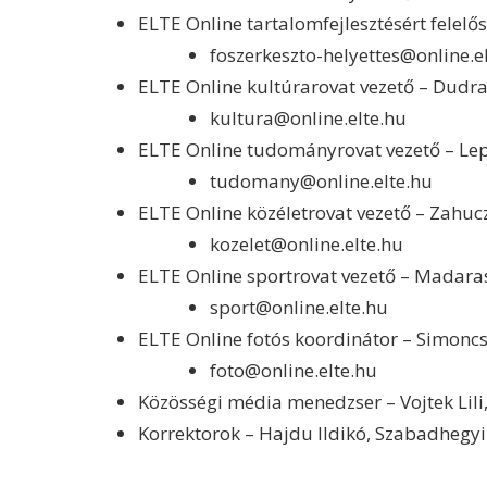
ELTE Online tartalomfejlesztésért felelős
foszerkeszto-helyettes@online.e
ELTE Online kultúrarovat vezető – Dudra
kultura@online.elte.hu
ELTE Online tudományrovat vezető – L
tudomany@online.elte.hu
ELTE Online közéletrovat vezető – Zahuc
kozelet@online.elte.hu
ELTE Online sportrovat vezető – Madar
sport@online.elte.hu
ELTE Online fotós koordinátor – Simonc
foto@online.elte.hu
Közösségi média menedzser – Vojtek Lili,
Korrektorok – Hajdu Ildikó, Szabadhegy