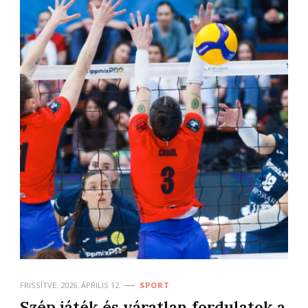
FRISSÍTVE:
2026. ÁPRILIS 12.
SPORT
Szép játék és váratlan fordulatok a