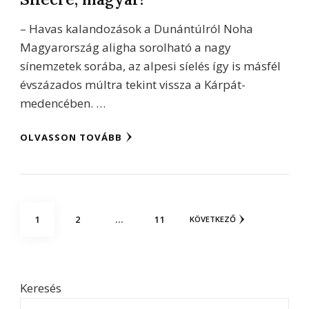
– Havas kalandozások a Dunántúlról Noha
Magyarország aligha sorolható a nagy
sínemzetek sorába, az alpesi síelés így is másfél
évszázados múltra tekint vissza a Kárpát-
medencében. …
OLVASSON TOVÁBB
Bejegyzések
OLDAL
OLDAL
OLDAL
1
2
…
11
KÖVETKEZŐ
lapozása
Keresés