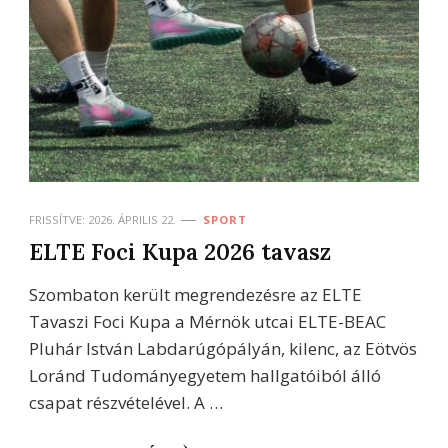
FRISSÍTVE:
2026. ÁPRILIS 22.
SPORT
ELTE Foci Kupa 2026 tavasz
Szombaton került megrendezésre az ELTE
Tavaszi Foci Kupa a Mérnök utcai ELTE-BEAC
Pluhár István Labdarúgópályán, kilenc, az Eötvös
Loránd Tudományegyetem hallgatóiból álló
csapat részvételével. A …