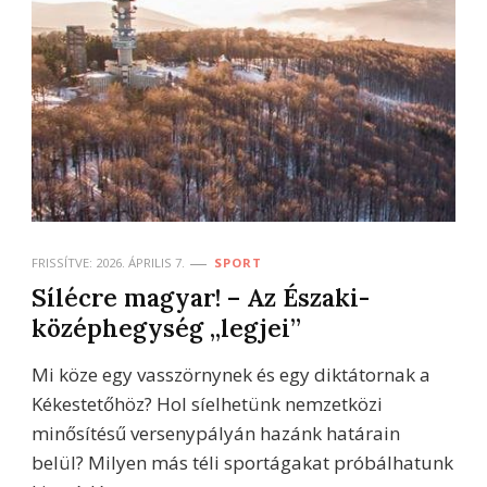
FRISSÍTVE:
2026. ÁPRILIS 7.
SPORT
Sílécre magyar! – Az Északi-
középhegység „legjei”
Mi köze egy vasszörnynek és egy diktátornak a
Kékestetőhöz? Hol síelhetünk nemzetközi
minősítésű versenypályán hazánk határain
belül? Milyen más téli sportágakat próbálhatunk