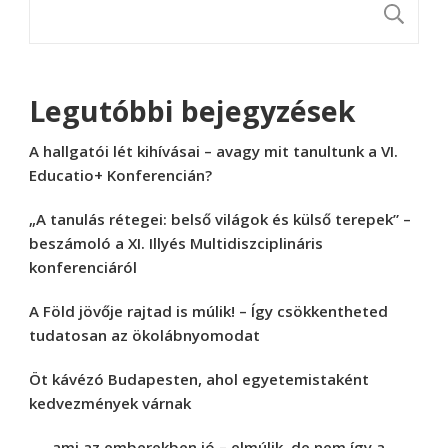
K
Legutóbbi bejegyzések
A hallgatói lét kihívásai – avagy mit tanultunk a VI.
Educatio+ Konferencián?
„A tanulás rétegei: belső világok és külső terepek” –
beszámoló a XI. Illyés Multidiszciplináris
konferenciáról
A Föld jövője rajtad is múlik! – Így csökkentheted
tudatosan az ökolábnyomodat
Öt kávézó Budapesten, ahol egyetemistaként
kedvezmények várnak
„… ami az emberekben jó – elmúlik, de nem így a