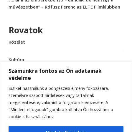
művészetben” – Rófusz Ferenc az ELTE Filmklubban
Rovatok
Közélet
Kultúra
Számunkra fontos az Ön adatainak
védelme
Sport
Sütiket használunk a böngészési élmény fokozására,
Tudomány
személyre szabott hirdetések vagy tartalmak
megjelenítésére, valamint a forgalom elemzésére. A
"Mindent elfogadok" gombra kattintva Ön hozzájárul a
cookie-k használatához.
© Szerzői jog 2026
ELTE Online
. Minden jog