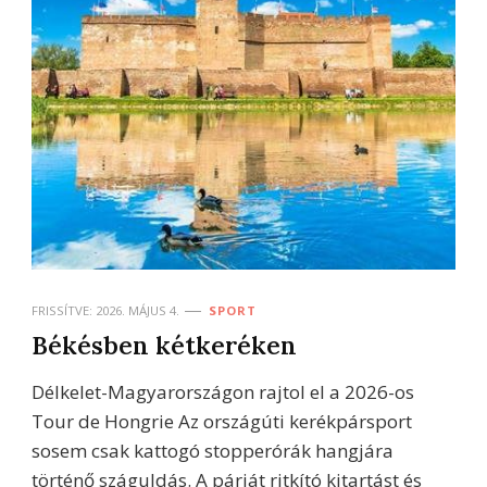
FRISSÍTVE:
2026. MÁJUS 4.
SPORT
Békésben kétkeréken
Délkelet-Magyarországon rajtol el a 2026-os
Tour de Hongrie Az országúti kerékpársport
sosem csak kattogó stopperórák hangjára
történő száguldás. A párját ritkító kitartást és