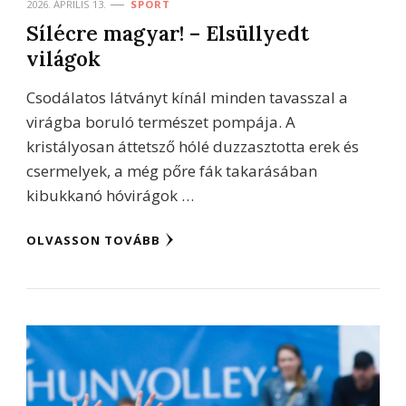
2026. ÁPRILIS 13.
SPORT
Sílécre magyar! – Elsüllyedt
világok
Csodálatos látványt kínál minden tavasszal a
virágba boruló természet pompája. A
kristályosan áttetsző hólé duzzasztotta erek és
csermelyek, a még pőre fák takarásában
kibukkanó hóvirágok …
OLVASSON TOVÁBB