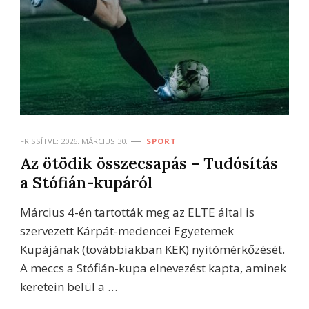
FRISSÍTVE:
2026. MÁRCIUS 30.
SPORT
Az ötödik összecsapás – Tudósítás
a Stófián-kupáról
Március 4-én tartották meg az ELTE által is
szervezett Kárpát-medencei Egyetemek
Kupájának (továbbiakban KEK) nyitómérkőzését.
A meccs a Stófián-kupa elnevezést kapta, aminek
keretein belül a …