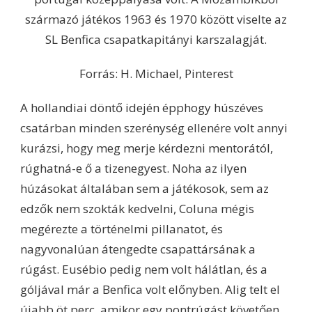
származó játékos 1963 és 1970 között viselte az
SL Benfica csapatkapitányi karszalagját.
Forrás: H. Michael, Pinterest
A hollandiai döntő idején épphogy húszéves
csatárban minden szerénység ellenére volt annyi
kurázsi, hogy meg merje kérdezni mentorától,
rúghatná-e ő a tizenegyest. Noha az ilyen
húzásokat általában sem a játékosok, sem az
edzők nem szokták kedvelni, Coluna mégis
megérezte a történelmi pillanatot, és
nagyvonalúan átengedte csapattársának a
rúgást. Eusébio pedig nem volt hálátlan, és a
góljával már a Benfica volt előnyben. Alig telt el
újabb öt perc, amikor egy pontrúgást követően