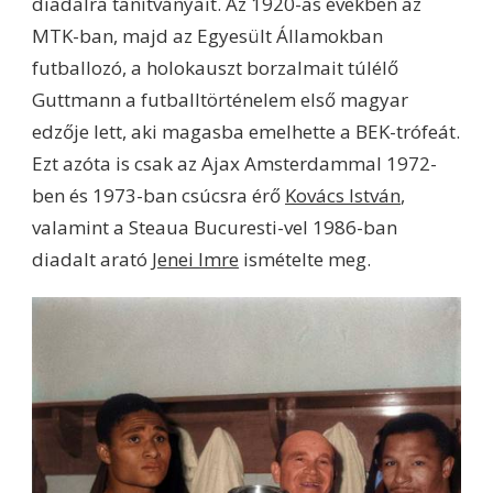
diadalra tanítványait. Az 1920-as években az
MTK-ban, majd az Egyesült Államokban
futballozó, a holokauszt borzalmait túlélő
Guttmann a futballtörténelem első magyar
edzője lett, aki magasba emelhette a BEK-trófeát.
Ezt azóta is csak az Ajax Amsterdammal 1972-
ben és 1973-ban csúcsra érő
Kovács István
,
valamint a Steaua Bucuresti-vel 1986-ban
diadalt arató
Jenei Imre
ismételte meg.