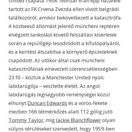
United csapata 1958. február 6-án épp hazafelé
tartott az FK Crvena Zvezda ellen vívott belgrádi
találkozóról, amikor bekövetkezett a katasztrófa.
A közbeeső állomást jelentő müncheni reptéren
elvégzett tankolást követő felszállási kísérletek
során a repülőgép lesodródott a kifutópályáról,
és a kerítést átszakítva a környező épületeknek
csapódott. Az utókor által csak müncheni
katasztrófának elnevezett szerencsétlenségben
23 fő – köztük a Manchester United nyolc
labdarúgója – vesztette életét. Az angol
labdarúgás legnagyobb reménységei közül
elhunyt
Duncan Edwards
és a vörös-fekete
mezben 166 tétmérkőzés alatt 112 gólig jutó
Tommy Taylor
, míg
Jackie Blanchflower
olyan
súlyos sérüléseket szenvedett, hogy 1959-ben