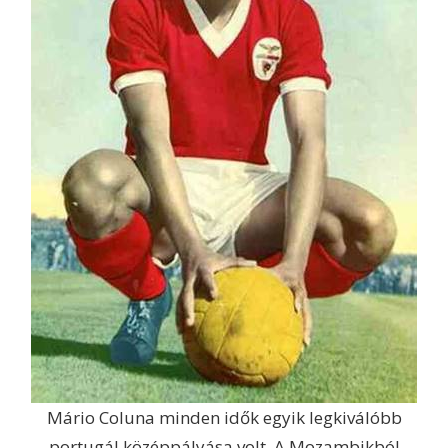
Mário Coluna minden idők egyik legkiválóbb
portugál középpályása volt. A Mozambikból