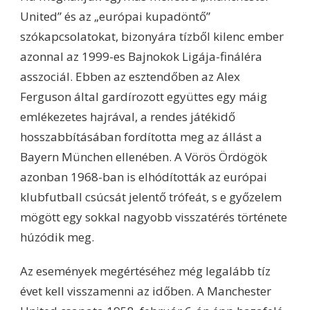
United” és az „európai kupadöntő”
szókapcsolatokat, bizonyára tízből kilenc ember
azonnal az 1999-es Bajnokok Ligája-fináléra
asszociál. Ebben az esztendőben az Alex
Ferguson által gardírozott együttes egy máig
emlékezetes hajrával, a rendes játékidő
hosszabbításában fordította meg az állást a
Bayern München ellenében. A Vörös Ördögök
azonban 1968-ban is elhódították az európai
klubfutball csúcsát jelentő trófeát, s e győzelem
mögött egy sokkal nagyobb visszatérés története
húzódik meg.
Az események megértéséhez még legalább tíz
évet kell visszamenni az időben. A Manchester