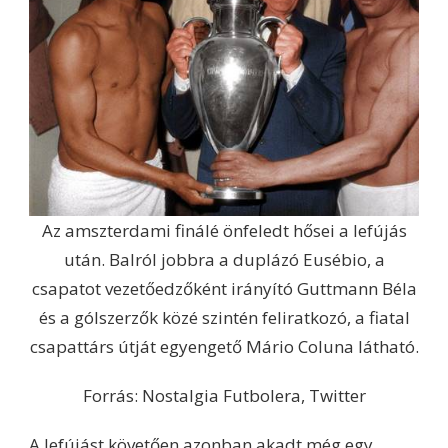
Az amszterdami finálé önfeledt hősei a lefújás
után. Balról jobbra a duplázó Eusébio, a
csapatot vezetőedzőként irányító Guttmann Béla
és a gólszerzők közé szintén feliratkozó, a fiatal
csapattárs útját egyengető Mário Coluna látható.
Forrás: Nostalgia Futbolera, Twitter
A lefújást követően azonban akadt még egy