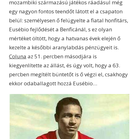
mozambiki származású játékos ráadásul még
egy nagyon fontos teendőt látott el a csapaton
belül: személyesen ő felügyelte a fiatal honfitárs,
Eusébio fejlődését a Benficánál, s ez olyan
mértéket öltött, hogy a hatvanas évek elején ő
kezelte a későbbi aranylabdás pénzügyeit is.
Coluna
az 51. percben másodjára is
kiegyenlítette az állást, és úgy volt, hogy a 63.
percben megítélt büntetőt is ő végzi el, csakhogy
ekkor odaballagott hozzá Eusébio…