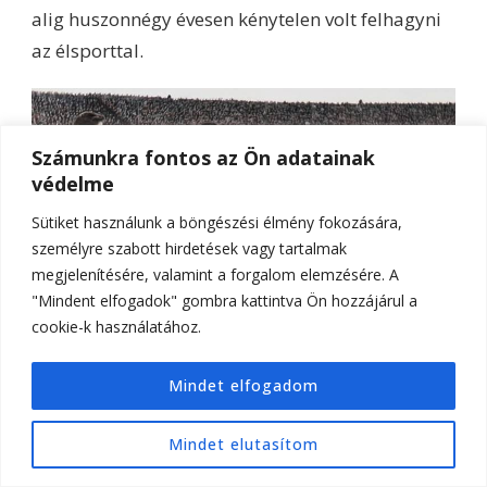
alig huszonnégy évesen kénytelen volt felhagyni
az élsporttal.
Számunkra fontos az Ön adatainak
védelme
Sütiket használunk a böngészési élmény fokozására,
személyre szabott hirdetések vagy tartalmak
megjelenítésére, valamint a forgalom elemzésére. A
"Mindent elfogadok" gombra kattintva Ön hozzájárul a
cookie-k használatához.
Mindet elfogadom
Az 1958-as müncheni repülőgép-
szerencsétlenségben áldozatul esett manchesteri
Mindet elutasítom
csapatot –közismertebb nevükön a „Busby
Bébiket” – a korabeli szaksajtó is Európa egyik