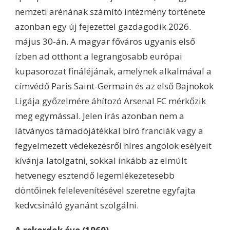
nemzeti arénának számító intézmény története
azonban egy új fejezettel gazdagodik 2026.
május 30-án. A magyar főváros ugyanis első
ízben ad otthont a legrangosabb európai
kupasorozat fináléjának, amelynek alkalmával a
címvédő Paris Saint-Germain és az első Bajnokok
Ligája győzelmére áhítozó Arsenal FC mérkőzik
meg egymással. Jelen írás azonban nem a
látványos támadójátékkal bíró franciák vagy a
fegyelmezett védekezésről híres angolok esélyeit
kívánja latolgatni, sokkal inkább az elmúlt
hetvenegy esztendő legemlékezetesebb
döntőinek felelevenítésével szeretne egyfajta
kedvcsináló gyanánt szolgálni.