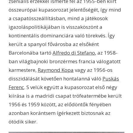
zseniális érzékkel ismerte fel az 1955-ben kiírt
összeurópai kupasorozat jelentőségét, így mind
a csapatösszeállításban, mind a játékosok
igazoláspolitikájában is visszaköszönt a
kontinentális dominanciára való törekvés. Így
került a spanyol fővárosba az elsőként
Barcelonába tartó
Alfredo di Stefano
, az 1958-
ban világbajnoki bronzérmes francia válogatott
karmestere,
Raymond Kopa
vagy az 1956-os
disszidálását követően hontalanná váló
Puskás
Ferenc
. S velük együtt a kupasorozat első négy
kiírása is a madridi csapat trófeatermébe került
1956 és 1959 között, az elődöntők fényében
azonban korántsem ígérkezett biztosnak az
ötödik siker.