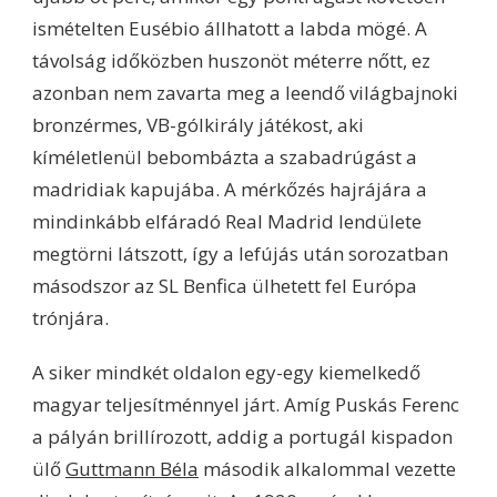
ismételten Eusébio állhatott a labda mögé. A
távolság időközben huszonöt méterre nőtt, ez
azonban nem zavarta meg a leendő világbajnoki
bronzérmes, VB-gólkirály játékost, aki
kíméletlenül bebombázta a szabadrúgást a
madridiak kapujába. A mérkőzés hajrájára a
mindinkább elfáradó Real Madrid lendülete
megtörni látszott, így a lefújás után sorozatban
másodszor az SL Benfica ülhetett fel Európa
trónjára.
A siker mindkét oldalon egy-egy kiemelkedő
magyar teljesítménnyel járt. Amíg Puskás Ferenc
a pályán brillírozott, addig a portugál kispadon
ülő
Guttmann Béla
második alkalommal vezette