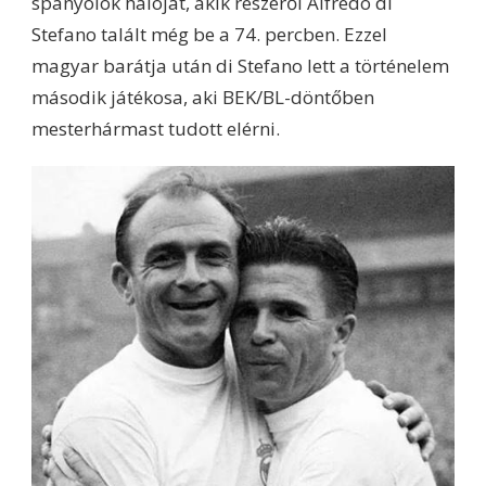
spanyolok hálóját, akik részéről Alfredo di
Stefano talált még be a 74. percben. Ezzel
magyar barátja után di Stefano lett a történelem
második játékosa, aki BEK/BL-döntőben
mesterhármast tudott elérni.