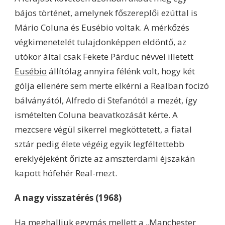
bájos történet, amelynek főszereplői ezúttal is
Mário Coluna és Eusébio voltak. A mérkőzés
végkimenetelét tulajdonképpen eldöntő, az
utókor által csak Fekete Párduc névvel illetett
Eusébio
állítólag annyira félénk volt, hogy két
gólja ellenére sem merte elkérni a Realban focizó
bálványától, Alfredo di Stefanótól a mezét, így
ismételten Coluna beavatkozását kérte. A
mezcsere végül sikerrel megköttetett, a fiatal
sztár pedig élete végéig egyik legféltettebb
ereklyéjeként őrizte az amszterdami éjszakán
kapott hófehér Real-mezt.
A nagy visszatérés (1968)
Ha meghalljuk egymás mellett a „Manchester