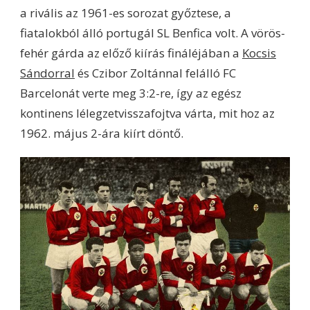
a rivális az 1961-es sorozat győztese, a
fiatalokból álló portugál SL Benfica volt. A vörös-
fehér gárda az előző kiírás fináléjában a
Kocsis
Sándorral
és Czibor Zoltánnal felálló FC
Barcelonát verte meg 3:2-re, így az egész
kontinens lélegzetvisszafojtva várta, mit hoz az
1962. május 2-ára kiírt döntő.