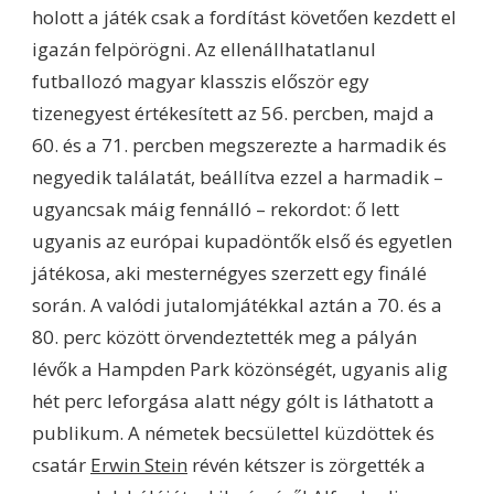
holott a játék csak a fordítást követően kezdett el
igazán felpörögni. Az ellenállhatatlanul
futballozó magyar klasszis először egy
tizenegyest értékesített az 56. percben, majd a
60. és a 71. percben megszerezte a harmadik és
negyedik találatát, beállítva ezzel a harmadik –
ugyancsak máig fennálló – rekordot: ő lett
ugyanis az európai kupadöntők első és egyetlen
játékosa, aki mesternégyes szerzett egy finálé
során. A valódi jutalomjátékkal aztán a 70. és a
80. perc között örvendeztették meg a pályán
lévők a Hampden Park közönségét, ugyanis alig
hét perc leforgása alatt négy gólt is láthatott a
publikum. A németek becsülettel küzdöttek és
csatár
Erwin Stein
révén kétszer is zörgették a