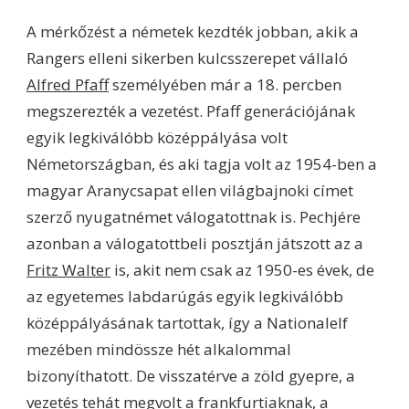
A mérkőzést a németek kezdték jobban, akik a
Rangers elleni sikerben kulcsszerepet vállaló
Alfred Pfaff
személyében már a 18. percben
megszerezték a vezetést. Pfaff generációjának
egyik legkiválóbb középpályása volt
Németországban, és aki tagja volt az 1954-ben a
magyar Aranycsapat ellen világbajnoki címet
szerző nyugatnémet válogatottnak is. Pechjére
azonban a válogatottbeli posztján játszott az a
Fritz Walter
is, akit nem csak az 1950-es évek, de
az egyetemes labdarúgás egyik legkiválóbb
középpályásának tartottak, így a Nationalelf
mezében mindössze hét alkalommal
bizonyíthatott. De visszatérve a zöld gyepre, a
vezetés tehát megvolt a frankfurtiaknak, a