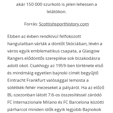
akár 150 000 szurkoló is jelen lehessen a
lelátókon.
Forrás:
Scottishsporthistory.com
Ebben az évben rendkívül felfokozott
hangulatban várták a döntőt Skóciában, lévén a
város egyik emblematikus csapata, a Glasgow
Rangers elődöntős szereplése sok bizakodásra
adott okot. Csakhogy az 1959-ben története első
és mindmáig egyetlen bajnoki címét begyűjtő
Eintracht Frankfurt valósággal lemosta a
sötétkék-fehér mezeseket a pályáról. Ha az előző
BL-szezonban látott 7:6-os összesítéssel záródó
FC Internazionale Milano és FC Barcelona közötti
párharcot minden idők egyik legjobb Bajnokok