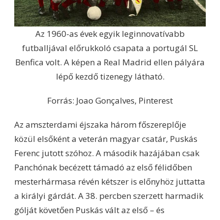
Az 1960-as évek egyik leginnovatívabb
futballjával előrukkoló csapata a portugál SL
Benfica volt. A képen a Real Madrid ellen pályára
lépő kezdő tizenegy látható.
Forrás: Joao Gonçalves, Pinterest
Az amszterdami éjszaka három főszereplője
közül elsőként a veterán magyar csatár, Puskás
Ferenc jutott szóhoz. A második hazájában csak
Panchónak becézett támadó az első félidőben
mesterhármasa révén kétszer is előnyhöz juttatta
a királyi gárdát. A 38. percben szerzett harmadik
gólját követően Puskás vált az első – és