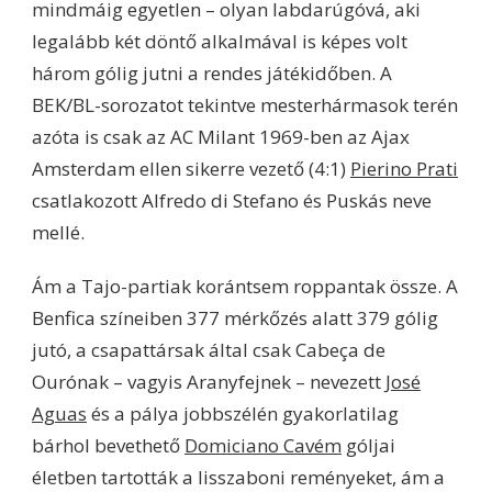
mindmáig egyetlen – olyan labdarúgóvá, aki
legalább két döntő alkalmával is képes volt
három gólig jutni a rendes játékidőben. A
BEK/BL-sorozatot tekintve mesterhármasok terén
azóta is csak az AC Milant 1969-ben az Ajax
Amsterdam ellen sikerre vezető (4:1)
Pierino Prati
csatlakozott Alfredo di Stefano és Puskás neve
mellé.
Ám a Tajo-partiak korántsem roppantak össze. A
Benfica színeiben 377 mérkőzés alatt 379 gólig
jutó, a csapattársak által csak Cabeça de
Ourónak – vagyis Aranyfejnek – nevezett
José
Aguas
és a pálya jobbszélén gyakorlatilag
bárhol bevethető
Domiciano Cavém
góljai
életben tartották a lisszaboni reményeket, ám a