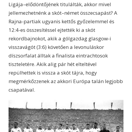
Ligája–elődöntőjének titulálták, akkor mivel
jellemezhetnénk a skót–német összecsapást? A
Rajna-partiak ugyanis kettős győzelemmel és
12:4-es összesítéssel ejtették ki a skót
rekordbajnokot, akik a gólgazdag glasgow-i
visszavágót (3:6) követően a levonuláskor
díszsorfalat álltak a finalista eintrachtosok
tiszteletére. Akik alig pár hét elteltével
repülhettek is vissza a skót tájra, hogy
megmérkőzzenek az akkori Európa talán legjobb
csapatával.