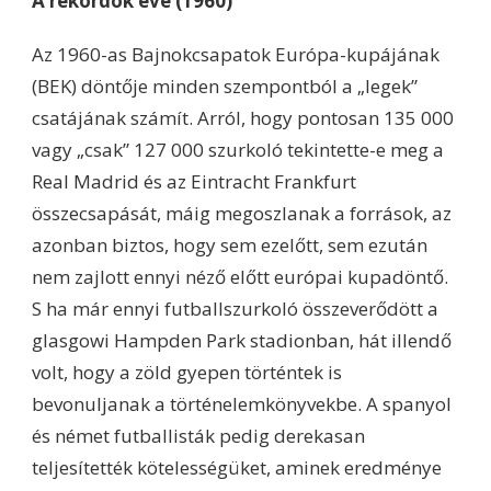
A rekordok éve (1960)
Az 1960-as Bajnokcsapatok Európa-kupájának
(BEK) döntője minden szempontból a „legek”
csatájának számít. Arról, hogy pontosan 135 000
vagy „csak” 127 000 szurkoló tekintette-e meg a
Real Madrid és az Eintracht Frankfurt
összecsapását, máig megoszlanak a források, az
azonban biztos, hogy sem ezelőtt, sem ezután
nem zajlott ennyi néző előtt európai kupadöntő.
S ha már ennyi futballszurkoló összeverődött a
glasgowi Hampden Park stadionban, hát illendő
volt, hogy a zöld gyepen történtek is
bevonuljanak a történelemkönyvekbe. A spanyol
és német futballisták pedig derekasan
teljesítették kötelességüket, aminek eredménye