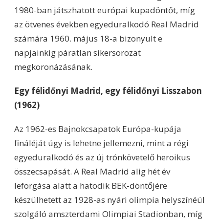
1980-ban játszhatott európai kupadöntőt, míg
az ötvenes években egyeduralkodó Real Madrid
számára 1960. május 18-a bizonyult e
napjainkig páratlan sikersorozat
megkoronázásának.
Egy félidőnyi Madrid, egy félidőnyi Lisszabon
(1962)
Az 1962-es Bajnokcsapatok Európa-kupája
fináléját úgy is lehetne jellemezni, mint a régi
egyeduralkodó és az új trónkövetelő heroikus
összecsapását. A Real Madrid alig hét év
leforgása alatt a hatodik BEK-döntőjére
készülhetett az 1928-as nyári olimpia helyszínéül
szolgáló amszterdami Olimpiai Stadionban, míg