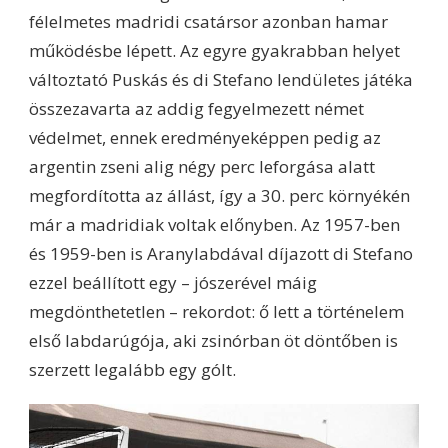
félelmetes madridi csatársor azonban hamar
működésbe lépett. Az egyre gyakrabban helyet
változtató Puskás és di Stefano lendületes játéka
összezavarta az addig fegyelmezett német
védelmet, ennek eredményeképpen pedig az
argentin zseni alig négy perc leforgása alatt
megfordította az állást, így a 30. perc környékén
már a madridiak voltak előnyben. Az 1957-ben
és 1959-ben is Aranylabdával díjazott di Stefano
ezzel beállított egy – jószerével máig
megdönthetetlen – rekordot: ő lett a történelem
első labdarúgója, aki zsinórban öt döntőben is
szerzett legalább egy gólt.