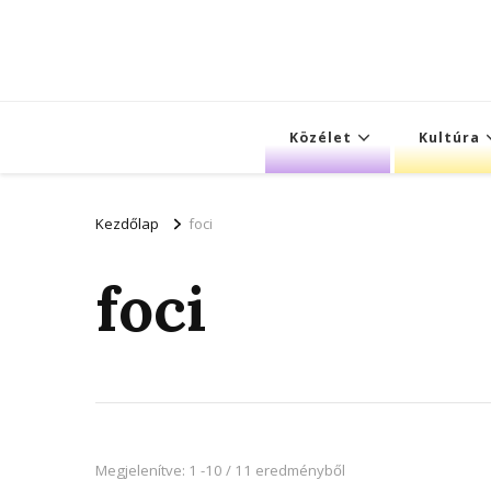
Közélet
Kultúra
Kezdőlap
foci
foci
Megjelenítve: 1 -10 / 11 eredményből