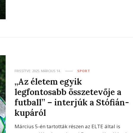
FRISSÍTVE:
2025. MÁRCIUS 14.
SPORT
„Az életem egyik
legfontosabb összetevője a
futball” – interjúk a Stófián-
kupáról
Március 5-én tartották részen az ELTE által is