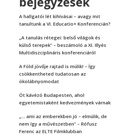
bejegyzések
A hallgatói lét kihívásai – avagy mit
tanultunk a VI. Educatio+ Konferencián?
„A tanulás rétegei: belső világok és
külső terepek” – beszámoló a XI. Illyés
Multidiszciplináris konferenciáról
A Föld jövője rajtad is múlik! – Így
csökkentheted tudatosan az
ökolábnyomodat
Öt kávézó Budapesten, ahol
egyetemistaként kedvezmények várnak
„… ami az emberekben jó – elmúlik, de
nem így a művészetben” – Rófusz
Ferenc az ELTE Filmklubban