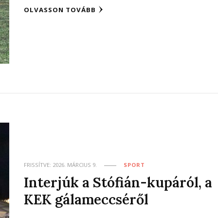
OLVASSON TOVÁBB
FRISSÍTVE:
2026. MÁRCIUS 9.
SPORT
Interjúk a Stófián-kupáról, a
KEK gálameccséről