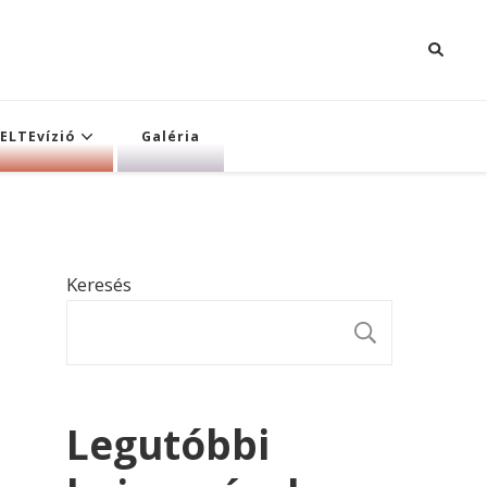
ELTEvízió
Galéria
Keresés
KERESÉ
Legutóbbi