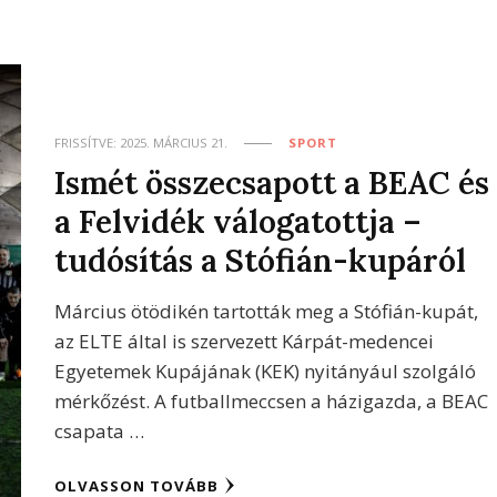
FRISSÍTVE:
2025. MÁRCIUS 21.
SPORT
Ismét összecsapott a BEAC és
a Felvidék válogatottja –
tudósítás a Stófián-kupáról
Március ötödikén tartották meg a Stófián-kupát,
az ELTE által is szervezett Kárpát-medencei
Egyetemek Kupájának (KEK) nyitányául szolgáló
mérkőzést. A futballmeccsen a házigazda, a BEAC
csapata …
OLVASSON TOVÁBB