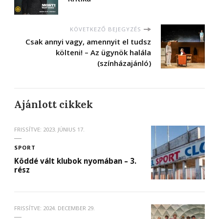
KÖVETKEZŐ BEJEGYZÉS
Csak annyi vagy, amennyit el tudsz
költeni! – Az ügynök halála
(színházajánló)
Ajánlott cikkek
FRISSÍTVE:
2023. JÚNIUS 17.
SPORT
Köddé vált klubok nyomában – 3.
rész
FRISSÍTVE:
2024. DECEMBER 29.