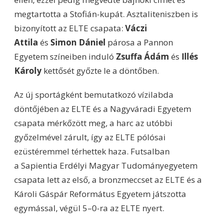
megtartotta a Stofián-kupát. Asztaliteniszben is
bizonyított az ELTE csapata:
Váczi
Attila
és
Simon Dániel
párosa a Pannon
Egyetem színeiben induló
Zsuffa Ádám
és
Illés
Károly
kettősét győzte le a döntőben.
Az új sportágként bemutatkozó vízilabda
döntőjében az ELTE és a Nagyváradi Egyetem
csapata mérkőzött meg, a harc az utóbbi
győzelmével zárult, így az ELTE pólósai
ezüstéremmel térhettek haza. Futsalban
a Sapientia Erdélyi Magyar Tudományegyetem
csapata lett az első, a bronzmeccset az ELTE és a
Károli Gáspár Református Egyetem játszotta
egymással, végül 5–0-ra az ELTE nyert.