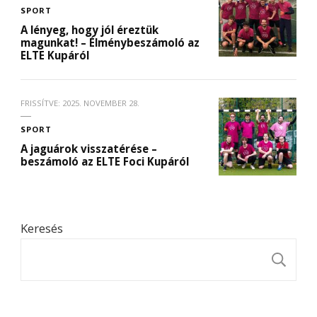
SPORT
A lényeg, hogy jól éreztük
magunkat! – Élménybeszámoló az
ELTE Kupáról
FRISSÍTVE:
2025. NOVEMBER 28.
SPORT
A jaguárok visszatérése –
beszámoló az ELTE Foci Kupáról
Keresés
K