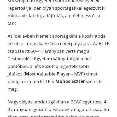
Közszolgálati Egyetem sportrendezvényének
repertoárja idén olyan sportágakkal egészült ki,
mint a vízilabda, a tájfutás, a polefitness és a
tánc.
Az idei évben kiemelt sportágként a kosárlabda
került a Ludovika Aréna centerpályájára. Az ELTE
csapata itt 50–41 arányban verte meg a
Testnevelési Egyetem válogatottját a női
döntőben, a nők között a legértékesebb
játékos (
M
ost
V
aluable
P
layer – MVP) címet
pedig a szintén ELTE-s
Mohos Eszter
szerezte
meg.
Nagypályás labdarúgásban a BEAC együttese 4–
3 arányban győzött a Felvidék válogatott csapata
ellen, ezzel pedig megvédte bajnoki címét és