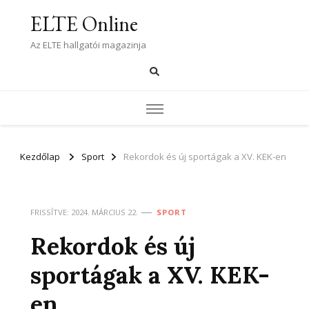
ELTE Online
Az ELTE hallgatói magazinja
Kezdőlap
Sport
Rekordok és új sportágak a XV. KEK-en
FRISSÍTVE:
2024. MÁRCIUS 22.
SPORT
Rekordok és új
sportágak a XV. KEK-
en