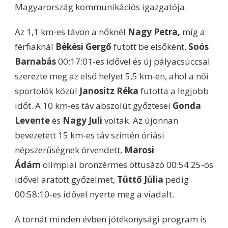
Magyarország kommunikációs igazgatója.
Az 1,1 km-es távon a nőknél
Nagy Petra
,
míg a
férfiaknál
Békési Gergő
futott be elsőként.
Soós
Barnabás
00:17:01-es idővel és új pályacsúccsal
szerezte meg az első helyet 5,5 km-en, ahol a női
sportolók közül
Janositz Réka
futotta a legjobb
időt. A 10 km-es táv abszolút győztesei
Gonda
Levente
és
Nagy Juli
voltak. Az újonnan
bevezetett 15 km-es táv szintén óriási
népszerűségnek örvendett,
Marosi
Ádám
olimpiai bronzérmes öttusázó 00:54:25-ös
idővel aratott győzelmet,
Tüttő Júlia
pedig
00:58:10-es idővel nyerte meg a viadalt.
A tornát minden évben jótékonysági program is