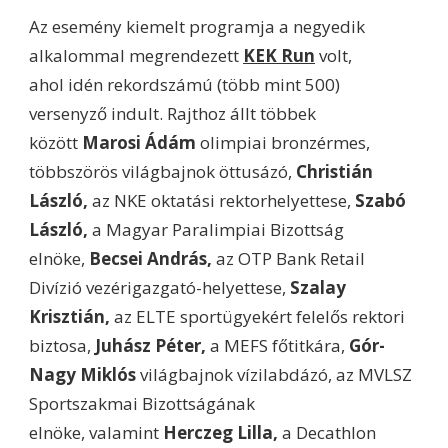
Az esemény kiemelt programja a negyedik
alkalommal megrendezett
KEK Run
volt,
ahol idén rekordszámú (több mint 500)
versenyző indult. Rajthoz állt többek
között
Marosi Ádám
olimpiai bronzérmes,
többszörös világbajnok öttusázó,
Christián
László
,
az NKE oktatási rektorhelyettese,
Szabó
László
,
a Magyar Paralimpiai Bizottság
elnöke,
Becsei András
,
az OTP Bank Retail
Divízió vezérigazgató-helyettese,
Szalay
Krisztián
,
az ELTE sportügyekért felelős rektori
biztosa,
Juhász Péter
,
a MEFS főtitkára,
Gór-
Nagy Miklós
világbajnok vízilabdázó, az MVLSZ
Sportszakmai Bizottságának
elnöke, valamint
Herczeg Lilla
,
a Decathlon