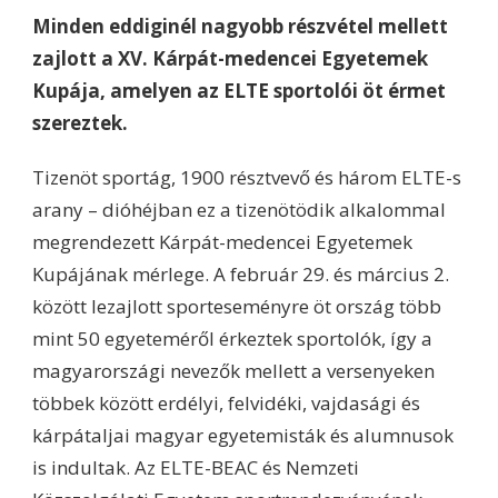
Minden eddiginél nagyobb részvétel mellett
zajlott a XV. Kárpát-medencei Egyetemek
Kupája, amelyen az ELTE sportolói öt érmet
szereztek.
Tizenöt sportág, 1900 résztvevő és három ELTE-s
arany – dióhéjban ez a tizenötödik alkalommal
megrendezett Kárpát-medencei Egyetemek
Kupájának mérlege. A február 29. és március 2.
között lezajlott sporteseményre öt ország több
mint 50 egyeteméről érkeztek sportolók, így a
magyarországi nevezők mellett a versenyeken
többek között erdélyi, felvidéki, vajdasági és
kárpátaljai magyar egyetemisták és alumnusok
is indultak. Az ELTE-BEAC és Nemzeti