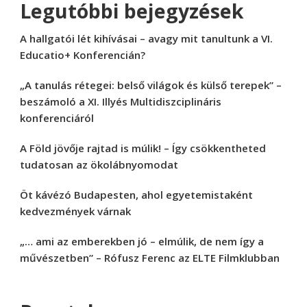
Legutóbbi bejegyzések
A hallgatói lét kihívásai – avagy mit tanultunk a VI.
Educatio+ Konferencián?
„A tanulás rétegei: belső világok és külső terepek” –
beszámoló a XI. Illyés Multidiszciplináris
konferenciáról
A Föld jövője rajtad is múlik! – Így csökkentheted
tudatosan az ökolábnyomodat
Öt kávézó Budapesten, ahol egyetemistaként
kedvezmények várnak
„… ami az emberekben jó – elmúlik, de nem így a
művészetben” – Rófusz Ferenc az ELTE Filmklubban