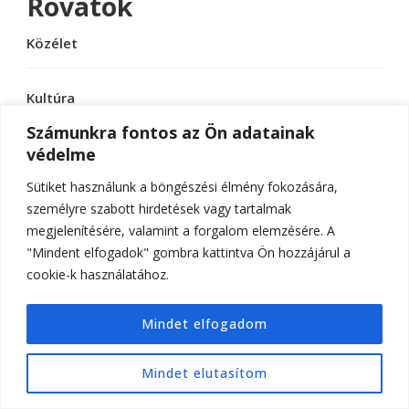
Rovatok
Közélet
Kultúra
Számunkra fontos az Ön adatainak
védelme
Sport
Sütiket használunk a böngészési élmény fokozására,
Tudomány
személyre szabott hirdetések vagy tartalmak
megjelenítésére, valamint a forgalom elemzésére. A
"Mindent elfogadok" gombra kattintva Ön hozzájárul a
cookie-k használatához.
© Szerzői jog 2026
ELTE Online
. Minden jog
Mindet elfogadom
fenntartva.
Hello Fashion | Fejlesztette
Blossom
Themes
.Készítette:
WordPress
.
Mindet elutasítom