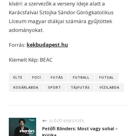
kíséri: a szervezők a verseny ideje alatt a
Karácsfalvai Sztojka Sándor Görögkatolikus
Líceum magyar diákjai számára gyűjtöttek
adományokat.
Forrás:
kekbudapest.hu
Kiemelt Kép: BEAC
ELTE
FOCI
FUTÁS
FUTBALL
FUTSAL
KOSÁRLABDA
SPORT
TÁJFUTÁS
VÍZILABDA
ELŐZŐ BEJEGYZÉS
Petőfi Blinders: Most vagy soha! –
Kritika