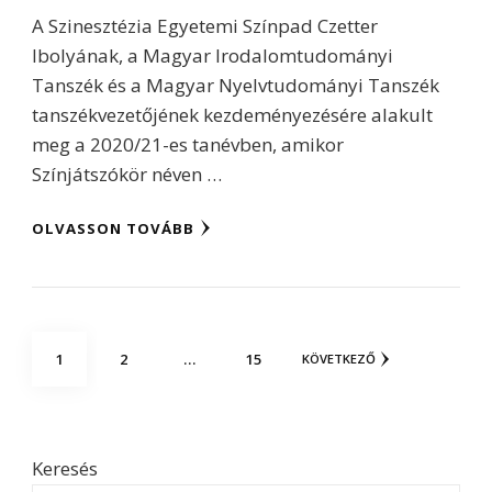
A Szinesztézia Egyetemi Színpad Czetter
Ibolyának, a Magyar Irodalomtudományi
Tanszék és a Magyar Nyelvtudományi Tanszék
tanszékvezetőjének kezdeményezésére alakult
meg a 2020/21-es tanévben, amikor
Színjátszókör néven …
OLVASSON TOVÁBB
Bejegyzések
OLDAL
OLDAL
OLDAL
1
2
…
15
KÖVETKEZŐ
lapozása
Keresés