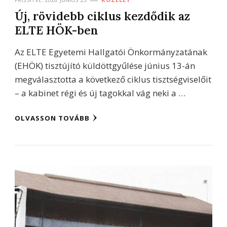
Új, rövidebb ciklus kezdődik az
ELTE HÖK-ben
Az ELTE Egyetemi Hallgatói Önkormányzatának
(EHÖK) tisztújító küldöttgyűlése június 13-án
megválasztotta a következő ciklus tisztségviselőit
– a kabinet régi és új tagokkal vág neki a …
OLVASSON TOVÁBB