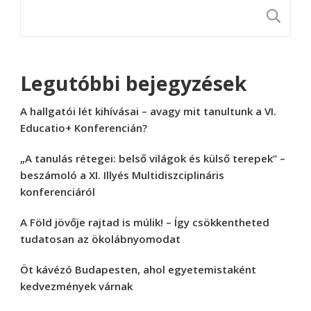
K
Legutóbbi bejegyzések
A hallgatói lét kihívásai – avagy mit tanultunk a VI.
Educatio+ Konferencián?
„A tanulás rétegei: belső világok és külső terepek” –
beszámoló a XI. Illyés Multidiszciplináris
konferenciáról
A Föld jövője rajtad is múlik! – Így csökkentheted
tudatosan az ökolábnyomodat
Öt kávézó Budapesten, ahol egyetemistaként
kedvezmények várnak