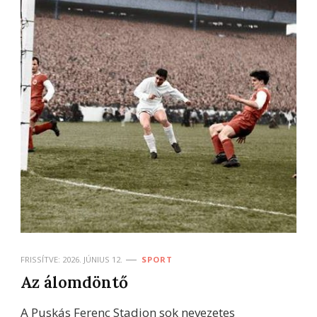
FRISSÍTVE:
2026. JÚNIUS 12.
SPORT
Az álomdöntő
A Puskás Ferenc Stadion sok nevezetes