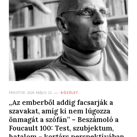
FRISSÍTVE:
2026. MÁJUS 23.
KÖZÉLET
„Az emberből addig facsarják a
szavakat, amíg ki nem lúgozza
önmagát a szófán” – Beszámoló a
Foucault 100: Test, szubjektum,
hatalom – kortárs perspektívában