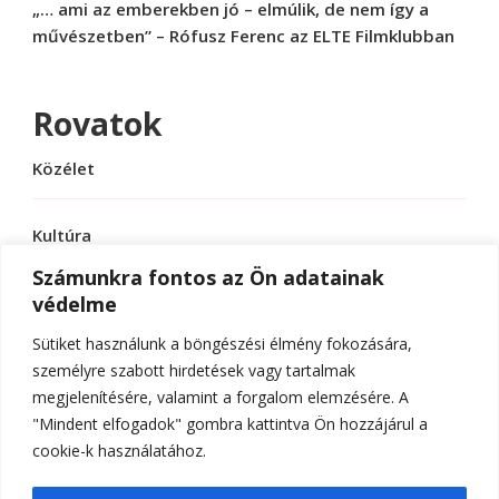
„… ami az emberekben jó – elmúlik, de nem így a
művészetben” – Rófusz Ferenc az ELTE Filmklubban
Rovatok
Közélet
Kultúra
Számunkra fontos az Ön adatainak
védelme
Sport
Sütiket használunk a böngészési élmény fokozására,
Tudomány
személyre szabott hirdetések vagy tartalmak
megjelenítésére, valamint a forgalom elemzésére. A
"Mindent elfogadok" gombra kattintva Ön hozzájárul a
cookie-k használatához.