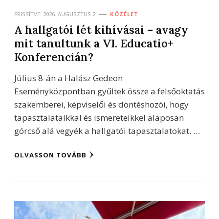
FRISSÍTVE:
2026. AUGUSZTUS 2.
KÖZÉLET
A hallgatói lét kihívásai – avagy
mit tanultunk a VI. Educatio+
Konferencián?
Július 8-án a Halász Gedeon
Eseményközpontban gyűltek össze a felsőoktatás
szakemberei, képviselői és döntéshozói, hogy
tapasztalataikkal és ismereteikkel alaposan
górcső alá vegyék a hallgatói tapasztalatokat. …
OLVASSON TOVÁBB