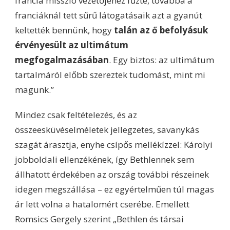
francia misszió vezetőjéhez fűzte, továbbá a
franciáknál tett sűrű látogatásaik azt a gyanút
keltették bennünk, hogy
talán az ő befolyásuk
érvényesült az ultimátum
megfogalmazásában
. Egy biztos: az ultimátum
tartalmáról előbb szereztek tudomást, mint mi
magunk.”
Mindez csak feltételezés, és az
összeesküvéselméletek jellegzetes, savanykás
szagát árasztja, enyhe csípős mellékízzel: Károlyi
jobboldali ellenzékének, így Bethlennek sem
állhatott érdekében az ország további részeinek
idegen megszállása – ez egyértelműen túl magas
ár lett volna a hatalomért cserébe. Emellett
Romsics Gergely szerint „Bethlen és társai