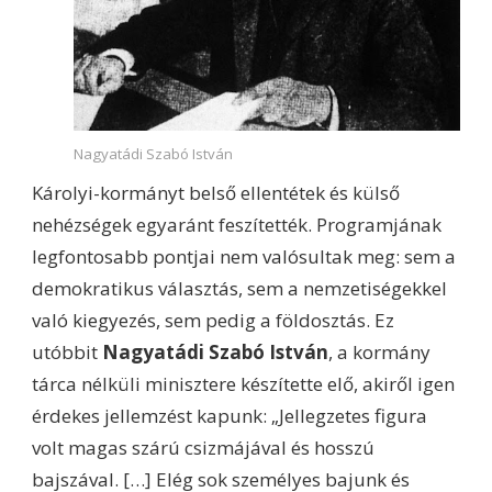
Nagyatádi Szabó István
Károlyi-kormányt belső ellentétek és külső
nehézségek egyaránt feszítették. Programjának
legfontosabb pontjai nem valósultak meg: sem a
demokratikus választás, sem a nemzetiségekkel
való kiegyezés, sem pedig a földosztás. Ez
utóbbit
Nagyatádi Szabó István
, a kormány
tárca nélküli minisztere készítette elő, akiről igen
érdekes jellemzést kapunk: „Jellegzetes figura
volt magas szárú csizmájával és hosszú
bajszával. […] Elég sok személyes bajunk és