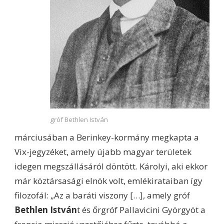
gróf Bethlen István
márciusában a Berinkey-kormány megkapta a
Vix-jegyzéket, amely újabb magyar területek
idegen megszállásáról döntött. Károlyi, aki ekkor
már köztársasági elnök volt, emlékirataiban így
filozofál: „Az a baráti viszony […], amely gróf
Bethlen István
t és őrgróf Pallavicini Györgyöt a