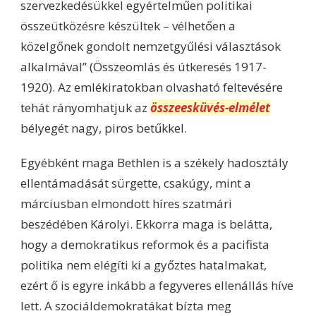
szervezkedésükkel egyértelműen politikai
összeütközésre készültek – vélhetően a
közelgőnek gondolt nemzetgyűlési választások
alkalmával” (Összeomlás és útkeresés 1917-
1920). Az emlékiratokban olvasható feltevésére
tehát rányomhatjuk az
összeesküvés-elmélet
bélyegét nagy, piros betűkkel.
Egyébként maga Bethlen is a székely hadosztály
ellentámadását sürgette, csakúgy, mint a
márciusban elmondott híres szatmári
beszédében Károlyi. Ekkorra maga is belátta,
hogy a demokratikus reformok és a pacifista
politika nem elégíti ki a győztes hatalmakat,
ezért ő is egyre inkább a fegyveres ellenállás híve
lett. A szociáldemokratákat bízta meg