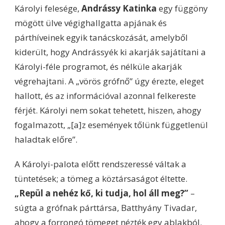
Károlyi felesége,
Andrássy Katinka
egy függöny
mögött ülve végighallgatta apjának és
párthíveinek egyik tanácskozását, amelyből
kiderült, hogy Andrássyék ki akarják sajátítani a
Károlyi-féle programot, és nélküle akarják
végrehajtani. A „vörös grófnő” úgy érezte, eleget
hallott, és az információval azonnal felkereste
férjét. Károlyi nem sokat tehetett, hiszen, ahogy
fogalmazott, „[a]z események tőlünk függetlenül
haladtak előre”.
A Károlyi-palota előtt rendszeressé váltak a
tüntetések; a tömeg a köztársaságot éltette.
„Repül a nehéz kő, ki tudja, hol áll meg?”
–
súgta a grófnak párttársa, Batthyány Tivadar,
ahogy a forrongó tömeget nézték egy ablakból.