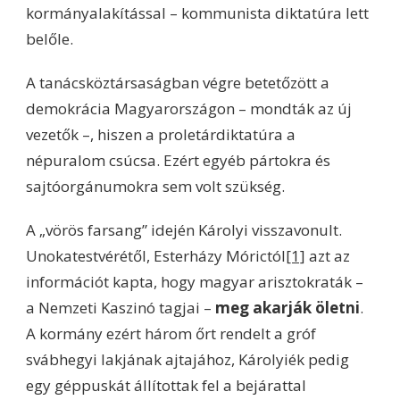
kormányalakítással – kommunista diktatúra lett
belőle.
A tanácsköztársaságban végre betetőzött a
demokrácia Magyarországon – mondták az új
vezetők –, hiszen a proletárdiktatúra a
népuralom csúcsa. Ezért egyéb pártokra és
sajtóorgánumokra sem volt szükség.
A „vörös farsang” idején Károlyi visszavonult.
Unokatestvérétől, Esterházy Mórictól
[1]
azt az
információt kapta, hogy magyar arisztokraták –
a Nemzeti Kaszinó tagjai –
meg akarják öletni
.
A kormány ezért három őrt rendelt a gróf
svábhegyi lakjának ajtajához, Károlyiék pedig
egy géppuskát állítottak fel a bejárattal