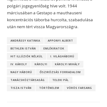
polgári jogegyenlőség híve volt. 1944
márciusában a Gestapo a mauthauseni
koncentrációs táborba hurcolta, szabadulása
után nem tért vissza Magyarországra.
ANDRÁSSY KATINKA
APPONYI ALBERT
BETHLEN ISTVÁN
EMLÉKIRATOK
HIT ILLÚZIÓK NÉLKÜL
I. VILÁGHÁBORÚ
IV. KÁROLY
KÁROLYI
KÁROLYI MIHÁLY
NAGY HÁBORÚ
ŐSZIRÓZSÁS FORRADALOM
TANÁCSKÖZTÁRSASÁG
TELEKI PÁL
TISZA ISTVÁN
TÖRTÉNELEM
VÖRÖS FARSANG