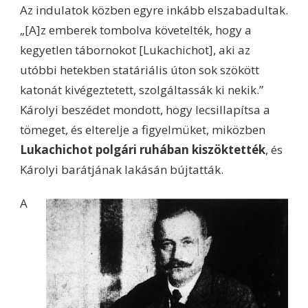
Az indulatok közben egyre inkább elszabadultak.
„[A]z emberek tombolva követelték, hogy a
kegyetlen tábornokot [Lukachichot], aki az
utóbbi hetekben statáriális úton sok szökött
katonát kivégeztetett, szolgáltassák ki nekik.”
Károlyi beszédet mondott, hogy lecsillapítsa a
tömeget, és elterelje a figyelmüket, miközben
Lukachichot polgári ruhában kiszöktették
, és
Károlyi barátjának lakásán bújtatták.
A