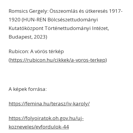
Romsics Gergely: Összeomlás és útkeresés 1917-
1920 (HUN-REN Bölcsészettudományi
Kutatóközpont Történettudományi Intézet,
Budapest, 2023)
Rubicon: A vörös térkép
(
https://rubicon.hu/cikkek/a-voros-terkep
)
A képek forrása:
https://femina.hu/terasz/iv-karoly/
https://folyoiratok.oh.gov.hu/uj-
kozneveles/evfordulok-44