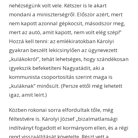
nehézségünk volt vele. Kétszer is le akart
mondani a miniszterségről. Először azért, mert
nem kapott azonnal gépkocsit, másodszor meg,
mert az autó, amit kapott, nem volt elég szép!”
Hozzá kell tenni: az emlékiratokban Károlyi
gyakran beszélt lekicsinylően az úgynevezett
„kulákokról”, tehát lehetséges, hogy szándékosan
igyekszik befeketíteni Nagyatádit, aki a
kommunista csoportosítás szerint maga is
„kuláknak” minősült. (Persze ettől még lehetett
igaz, amit leírt.)
Közben rokonai sorra elfordultak tőle, még
féltestvére is. Károlyi József „bizalmatlansági
indítványt fogadott el kormányom ellen, és a régi
rend visszaállítását követelte. Részt vett a