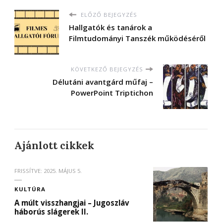
ELŐZŐ BEJEGYZÉS
Hallgatók és tanárok a
Filmtudományi Tanszék működéséről
KÖVETKEZŐ BEJEGYZÉS
Délutáni avantgárd műfaj –
PowerPoint Triptichon
Ajánlott cikkek
FRISSÍTVE:
2025. MÁJUS 5.
KULTÚRA
A múlt visszhangjai – Jugoszláv
háborús slágerek II.