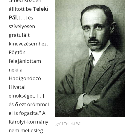
„Ebéd közben
állított be
Teleki
Pál
, […] és
szívélyesen
gratulált
kinevezésemhez.
Rögtön
felajánlottam
neki a
Hadigondozó
Hivatal
elnökségét, […]
és ő ezt örömmel
el is fogadta.” A
Károlyi-kormány
gróf Teleki Pál
nem mellesleg