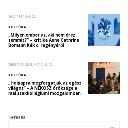
2024. FEBRUÁR 29.
KULTÚRA
„Milyen ember az, aki nem érez
semmit?” – kritika Anne Cathrine
Bomann Kék c. regényéről
FRISSÍTVE:
2024. MÁRCIUS 20.
KULTÚRA
„Holnapra megforgatjuk az egész
világot” – A NÉKOSZ öröksége a
mai szakkollégiumi mozgalomban
Keresés