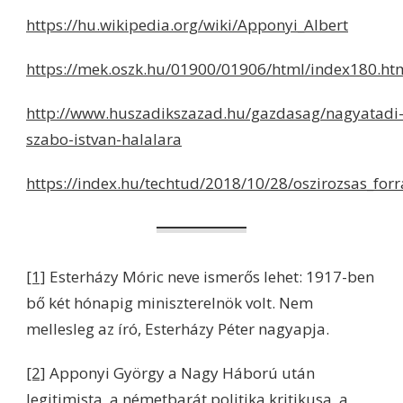
https://hu.wikipedia.org/wiki/Apponyi_Albert
https://mek.oszk.hu/01900/01906/html/index180.ht
http://www.huszadikszazad.hu/gazdasag/nagyatadi
szabo-istvan-halalara
https://index.hu/techtud/2018/10/28/oszirozsas_for
[1]
Esterházy Móric neve ismerős lehet: 1917-ben
bő két hónapig miniszterelnök volt. Nem
mellesleg az író, Esterházy Péter nagyapja.
[2]
Apponyi György a Nagy Háború után
legitimista, a németbarát politika kritikusa, a