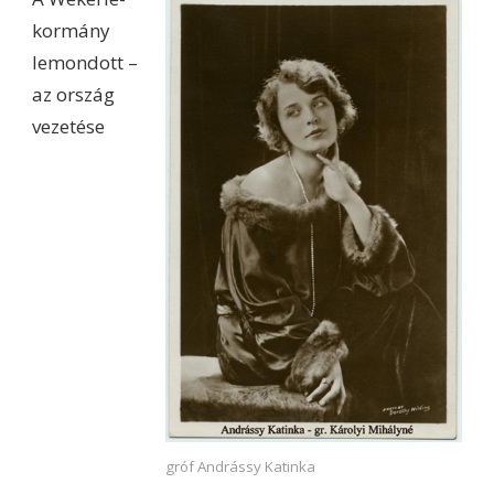
kormány
lemondott –
az ország
vezetése
gróf Andrássy Katinka