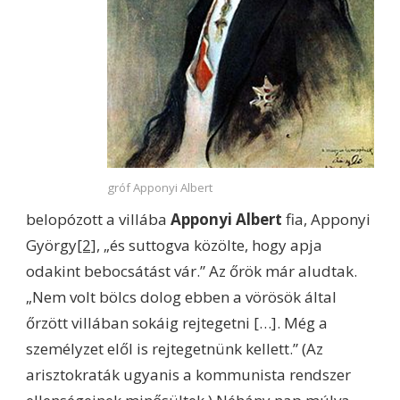
gróf Apponyi Albert
belopózott a villába
Apponyi Albert
fia, Apponyi
György
[2]
, „és suttogva közölte, hogy apja
odakint bebocsátást vár.” Az őrök már aludtak.
„Nem volt bölcs dolog ebben a vörösök által
őrzött villában sokáig rejtegetni […]. Még a
személyzet elől is rejtegetnünk kellett.” (Az
arisztokraták ugyanis a kommunista rendszer