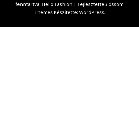
fenntartva.
Hello Fashion | Fejlesztette
Blossom
Themes
.Készítette:
WordPress
.