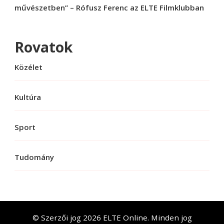
művészetben” – Rófusz Ferenc az ELTE Filmklubban
Rovatok
Közélet
Kultúra
Sport
Tudomány
© Szerzői jog 2026
ELTE Online
. Minden jog