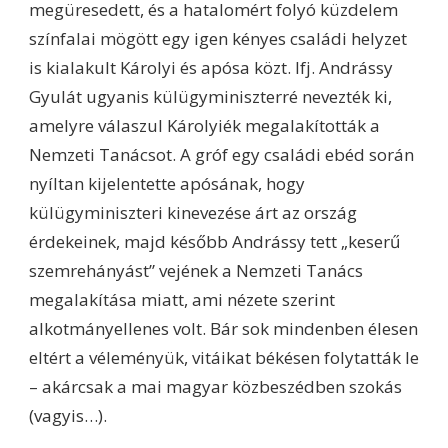
megüresedett, és a hatalomért folyó küzdelem
színfalai mögött egy igen kényes családi helyzet
is kialakult Károlyi és apósa közt. Ifj. Andrássy
Gyulát ugyanis külügyminiszterré nevezték ki,
amelyre válaszul Károlyiék megalakították a
Nemzeti Tanácsot. A gróf egy családi ebéd során
nyíltan kijelentette apósának, hogy
külügyminiszteri kinevezése árt az ország
érdekeinek, majd később Andrássy tett „keserű
szemrehányást” vejének a Nemzeti Tanács
megalakítása miatt, ami nézete szerint
alkotmányellenes volt. Bár sok mindenben élesen
eltért a véleményük, vitáikat békésen folytatták le
– akárcsak a mai magyar közbeszédben szokás
(vagyis…).