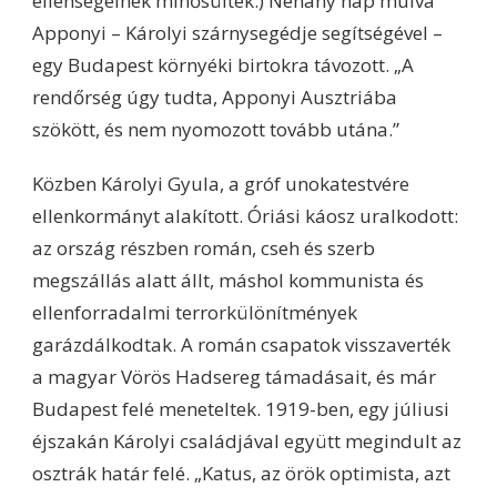
ellenségeinek minősültek.) Néhány nap múlva
Apponyi – Károlyi szárnysegédje segítségével –
egy Budapest környéki birtokra távozott. „A
rendőrség úgy tudta, Apponyi Ausztriába
szökött, és nem nyomozott tovább utána.”
Közben Károlyi Gyula, a gróf unokatestvére
ellenkormányt alakított. Óriási káosz uralkodott:
az ország részben román, cseh és szerb
megszállás alatt állt, máshol kommunista és
ellenforradalmi terrorkülönítmények
garázdálkodtak. A román csapatok visszaverték
a magyar Vörös Hadsereg támadásait, és már
Budapest felé meneteltek. 1919-ben, egy júliusi
éjszakán Károlyi családjával együtt megindult az
osztrák határ felé. „Katus, az örök optimista, azt