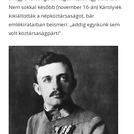
Nem sokkal később (november 16-án) Károlyiék
kikiáltották a népköztársaságot, bár
emlékirataiban beismeri: „addig egyikünk sem
volt köztársaságpárti”.