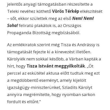
jelentős anyagi támogatásban részesítette a
Teleki nevéhez köthető
Vörös Térkép
elkészítését
– sőt, ekkor születtek meg az első
Nem! Nem!
Soha!
feliratú plakátok is, az Országos
Propaganda Bizottság megbízásából.
Az emlékiratok szerint még Tisza és Andrássy is
támogatását fejezte ki a kinevezést illetően.
Károlyiék nem sokkal később, a Várban kapták a
hírt, hogy
Tisza Istvánt meggyilkolták
. „Öt
perccel az eskütétel aktusa előtt tudtuk meg ezt
a megdöbbentő eseményt, amely kijelölt
igazságügy-miniszterünket, Szladits Károlyt
annyira megrémítette, hogy nyomban sarkon
fordult és eltűnt.”