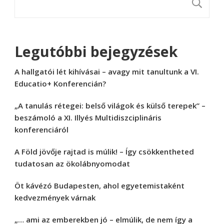
K
Legutóbbi bejegyzések
A hallgatói lét kihívásai – avagy mit tanultunk a VI.
Educatio+ Konferencián?
„A tanulás rétegei: belső világok és külső terepek” –
beszámoló a XI. Illyés Multidiszciplináris
konferenciáról
A Föld jövője rajtad is múlik! – Így csökkentheted
tudatosan az ökolábnyomodat
Öt kávézó Budapesten, ahol egyetemistaként
kedvezmények várnak
„… ami az emberekben jó – elmúlik, de nem így a