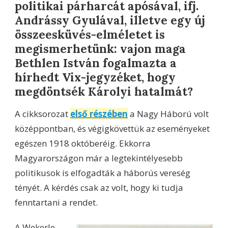
politikai párharcát apósával, ifj.
Andrássy Gyulával, illetve egy új
összeesküvés-elméletet is
megismerhetünk: vajon maga
Bethlen István fogalmazta a
hírhedt Vix-jegyzéket, hogy
megdöntsék Károlyi hatalmát?
A cikksorozat
első részében
a Nagy Háború volt
középpontban, és végigkövettük az eseményeket
egészen 1918 októberéig. Ekkorra
Magyarországon már a legtekintélyesebb
politikusok is elfogadták a háborús vereség
tényét. A kérdés csak az volt, hogy ki tudja
fenntartani a rendet.
A Wekerle-