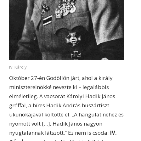
IV. Károly
Október 27-én Gödöllőn járt, ahol a király
miniszterelnökké nevezte ki – legalábbis
elméletileg. A vacsorát Károlyi Hadik János
gróffal, a híres Hadik András huszártiszt
ükunokájával költötte el. „A hangulat nehéz és
nyomott volt […], Hadik János nagyon
nyugtalannak látszott.” Ez nem is csoda:
IV.