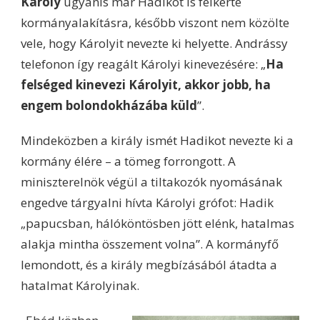
Károly
ugyanis már Hadikot is felkérte
kormányalakításra, később viszont nem közölte
vele, hogy Károlyit nevezte ki helyette. Andrássy
telefonon így reagált Károlyi kinevezésére: „
Ha
felséged kinevezi Károlyit, akkor jobb, ha
engem bolondokházába küld
”.
Mindeközben a király ismét Hadikot nevezte ki a
kormány élére – a tömeg forrongott. A
miniszterelnök végül a tiltakozók nyomásának
engedve tárgyalni hívta Károlyi grófot: Hadik
„papucsban, hálóköntösben jött elénk, hatalmas
alakja mintha összement volna”. A kormányfő
lemondott, és a király megbízásából átadta a
hatalmat Károlyinak.