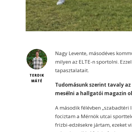
Nagy Levente, másodéves kommun
milyen az ELTE-n sportolni. Ezze
tapasztalatait.
TERDIK
MÁTÉ
Tudomásunk szerint tavaly az EL
mesélni a hallgatói magazin o
A második félévben „szabadtéri 
fociztam a Mérnök utcai sporttel
frizbi-edzésekre jártam, ezeket v