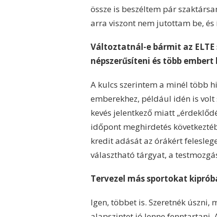
össze is beszéltem pár szaktársa
arra viszont nem jutottam be, és
Változtatnál-e bármit az ELTE
népszerűsíteni és több embert
A kulcs szerintem a minél több h
emberekhez, például idén is volt s
kevés jelentkező miatt „érdeklőd
időpont meghirdetés következtébe
kredit adását az órákért felesl
választható tárgyat, a testmozg
Tervezel más sportokat kiprób
Igen, többet is. Szeretnék úszni,
alapszintet jó lenne fenntartani.