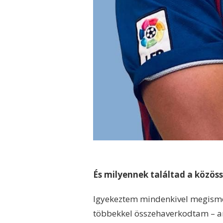
És milyennek találtad a közös
Igyekeztem mindenkivel megismer
többekkel összehaverkodtam – am