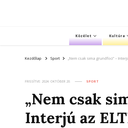
Közélet
Kultúra
Kezdőlap
Sport
„Nem csak sima grundfoci” – Interj
FRISSÍTVE:
2024. OKTÓBER 20.
SPORT
„Nem csak sim
Interjú az ELT