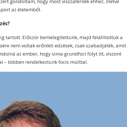
ezért gondoltam, hogy most visszatérnék ehhez, illetve
port az életemből.
zés?
 tartott. Először bemelegítettünk, majd felállítottuk a
ére nem voltak erőnléti edzések, csak szabadjáték, amit
ndolná az ember, hogy sima grundfoci folyt itt, viszont
l – többen rendelkeztünk focis múlttal.