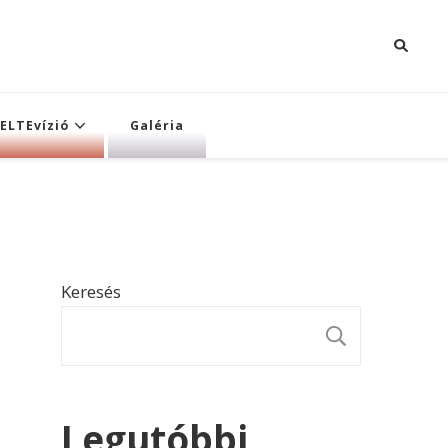
ELTEvízió
Galéria
Keresés
KERESÉ
Legutóbbi