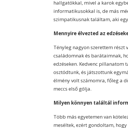
hallgatókkal, mivel a karok egyb
informatikusokkal is, de más médi
szimpatikusnak találtam, aki egy 
Mennyire élvezted az edzéseke
Tényleg nagyon szerettem részt 
családomnak és barátaimnak, hog
edzéseken. Kedvenc pillanatom ta
osztódtunk, és játszottunk egymá
élmény volt számomra, főleg a dö
meccs első gólja.
Milyen könnyen találtál infor
Több más egyetemen van kötelező
meséltek, ezért gondoltam, hogy 