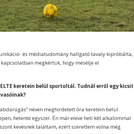
ikáció- és médiatudomány hallgató tavaly kipróbálta,
l kapcsolatban megkértük, hogy mesélje el
TE keretein belül sportoltál. Tudnál erről egy kicsit
lvasóinak?
labdarúgás” néven meghirdetett óra keretein belül
epen, hetente egyszer. Én már eleve heti két alkalommal
iszont kevésnek találtam, ezért szerettem volna még