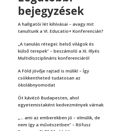
bejegyzések
A hallgatói lét kihívásai – avagy mit
tanultunk a VI. Educatio+ Konferencián?
„A tanulás rétegei: belső világok és
külső terepek” – beszámoló a XI. Illyés
Multidiszciplináris konferenciáról
A Föld jövője rajtad is múlik! – Így
csökkentheted tudatosan az
ökolábnyomodat
Öt kávézó Budapesten, ahol
egyetemistaként kedvezmények várnak
„… ami az emberekben jó – elmúlik, de
nem így a művészetben” – Rófusz