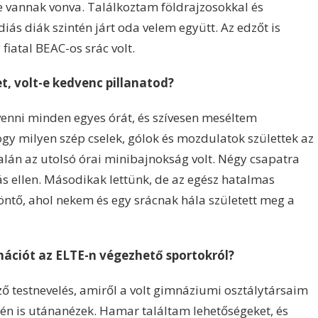
e vannak vonva. Találkoztam földrajzosokkal és
ás diák szintén járt oda velem együtt. Az edzőt is
fiatal BEAC-os srác volt.
t, volt-e kedvenc pillanatod?
venni minden egyes órát, és szívesen meséltem
y milyen szép cselek, gólok és mozdulatok születtek az
lán az utolsó órai minibajnokság volt. Négy csapatra
s ellen. Másodikak lettünk, de az egész hatalmas
ntő, ahol nekem és egy srácnak hála született meg a
mációt az ELTE-n végezhető sportokról?
 testnevelés, amiről a volt gimnáziumi osztálytársaim
én is utánanézek. Hamar találtam lehetőségeket, és