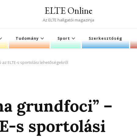
ELTE Online
Az ELTE hallgatói magazinja
Tudomány
Sport
Szerkesztőség
ú az ELTE-s sportolási lehetőségekről
a grundfoci” –
E-s sportolási