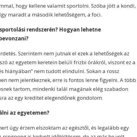
mmal, hogy kellene valamit sportolni. Szóba jött a kondi,
 így maradt a második lehetőségem, a foci.
 sportolási rendszerén? Hogyan lehetne
 bevonzani?
irdetés. Szerintem nem jutnak el ezek a lehetőségek az
zó az egyetem keretein belüli frizbi órákról, viszont ez a
és hiányában” nem tudott elindulni. Sokan a rossz
n nem jelentkeznek, erre is fontos lenne figyelni. A több
egesnek tartom, mindenki talál magának elég szabadon
ásra az egy kreditet elegendőnek gondolom.
álni az egyetemen?
 mert úgy érzem elszoktam az egésztől, és legalább egy
 A pingpong is kedvelt időtöltésem, de az már be volt