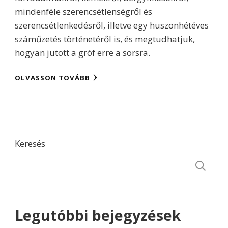
mindenféle szerencsétlenségről és
szerencsétlenkedésről, illetve egy huszonhétéves
száműzetés történetéről is, és megtudhatjuk,
hogyan jutott a gróf erre a sorsra.
OLVASSON TOVÁBB
Keresés
K
Legutóbbi bejegyzések