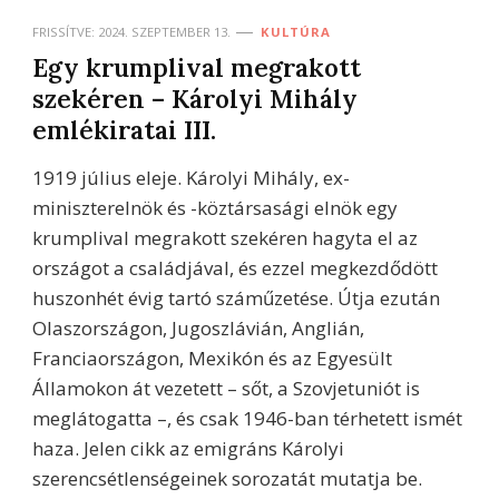
FRISSÍTVE:
2024. SZEPTEMBER 13.
KULTÚRA
Egy krumplival megrakott
szekéren – Károlyi Mihály
emlékiratai III.
1919 július eleje. Károlyi Mihály, ex-
miniszterelnök és -köztársasági elnök egy
krumplival megrakott szekéren hagyta el az
országot a családjával, és ezzel megkezdődött
huszonhét évig tartó száműzetése. Útja ezután
Olaszországon, Jugoszlávián, Anglián,
Franciaországon, Mexikón és az Egyesült
Államokon át vezetett – sőt, a Szovjetuniót is
meglátogatta –, és csak 1946-ban térhetett ismét
haza. Jelen cikk az emigráns Károlyi
szerencsétlenségeinek sorozatát mutatja be.