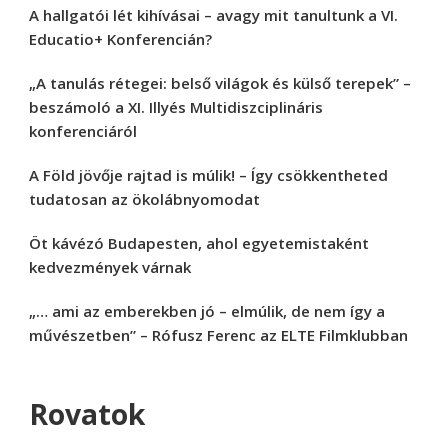
A hallgatói lét kihívásai – avagy mit tanultunk a VI.
Educatio+ Konferencián?
„A tanulás rétegei: belső világok és külső terepek” –
beszámoló a XI. Illyés Multidiszciplináris
konferenciáról
A Föld jövője rajtad is múlik! – Így csökkentheted
tudatosan az ökolábnyomodat
Öt kávézó Budapesten, ahol egyetemistaként
kedvezmények várnak
„… ami az emberekben jó – elmúlik, de nem így a
művészetben” – Rófusz Ferenc az ELTE Filmklubban
Rovatok