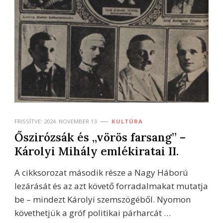
FRISSÍTVE:
2024. NOVEMBER 13.
KULTÚRA
Őszirózsák és „vörös farsang” –
Károlyi Mihály emlékiratai II.
A cikksorozat második része a Nagy Háború
lezárását és az azt követő forradalmakat mutatja
be – mindezt Károlyi szemszögéből. Nyomon
követhetjük a gróf politikai párharcát …