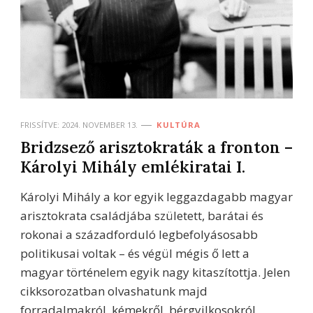
FRISSÍTVE:
2024. NOVEMBER 13.
KULTÚRA
Bridzsező arisztokraták a fronton –
Károlyi Mihály emlékiratai I.
Károlyi Mihály a kor egyik leggazdagabb magyar
arisztokrata családjába született, barátai és
rokonai a századforduló legbefolyásosabb
politikusai voltak – és végül mégis ő lett a
magyar történelem egyik nagy kitaszítottja. Jelen
cikksorozatban olvashatunk majd
forradalmakról, kémekről, bérgyilkosokról,