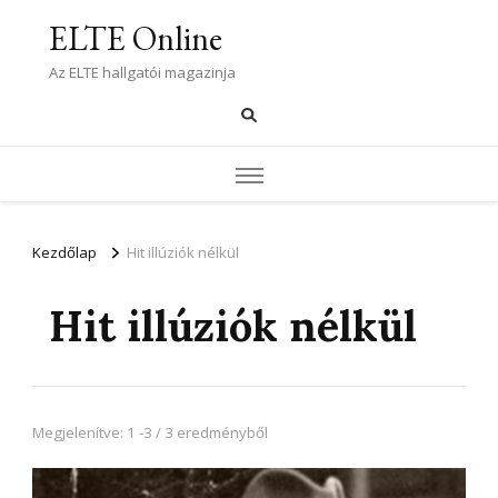
ELTE Online
Az ELTE hallgatói magazinja
Kezdőlap
Hit illúziók nélkül
Hit illúziók nélkül
Megjelenítve: 1 -3 / 3 eredményből