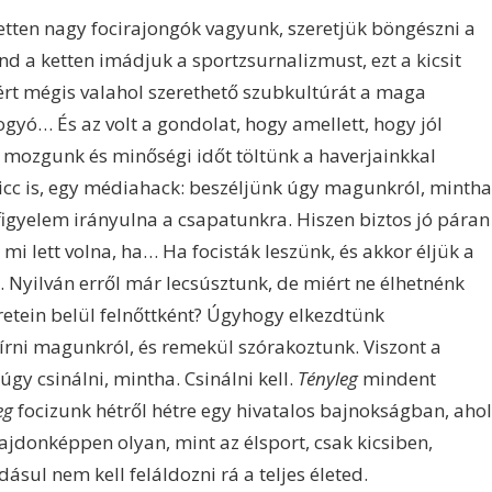
ten nagy focirajongók vagyunk, szeretjük böngészni a
ind a ketten imádjuk a sportzsurnalizmust, ezt a kicsit
ért mégis valahol szerethető szubkultúrát a maga
ogyó… És az volt a gondolat, hogy amellett, hogy jól
mozgunk és minőségi időt töltünk a haverjainkkal
vicc is, egy médiahack: beszéljünk úgy magunkról, mintha
figyelem irányulna a csapatunkra. Hiszen biztos jó páran
 mi lett volna, ha… Ha focisták leszünk, és akkor éljük a
. Nyilván erről már lecsúsztunk, de miért ne élhetnénk
retein belül felnőttként? Úgyhogy elkezdtünk
írni magunkról, és remekül szórakoztunk. Viszont a
úgy csinálni, mintha. Csinálni kell.
Tényleg
mindent
eg
focizunk hétről hétre egy hivatalos bajnokságban, ahol
ajdonképpen olyan, mint az élsport, csak kicsiben,
ul nem kell feláldozni rá a teljes életed.