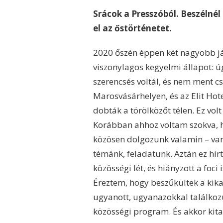
Srácok a Presszóból. Beszélnél
el az őstörténetet.
2020 őszén éppen két nagyobb já
viszonylagos kegyelmi állapot: ú
szerencsés voltál, és nem ment 
Marosvásárhelyen, és az Elit Ho
dobták a törölközőt télen. Ez vo
Korábban ahhoz voltam szokva, h
közösen dolgozunk valamin – van
témánk, feladatunk. Aztán ez hir
közösségi lét, és hiányzott a fo
Éreztem, hogy beszűkültek a kika
ugyanott, ugyanazokkal találkoz
közösségi program. És akkor kita