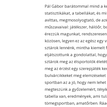
Pál Gábor barátommal mind a ket
statisztikákat, a tabellákat, és m
avíttas, megmosolyogtató, de az
műszavaival: játékszer, hálóőr, b
érezzük magunkat, rendszeresen 
közösen, legyen ez az egész egy 
sztárok lennénk, mintha kiemelt 
eljátszottunk a gondolattal, hogy
sztárok meg az élsportolók életét
meg az érzést egy szerepjáték ke
bulvárcikkeket meg elemzéseket 
sportban az a jó, hogy nem lehet 
megteszünk a győzelemért,
tényl
tabella van, eredmények, ami tul
tömegsportban, amatőrben. Ráadás