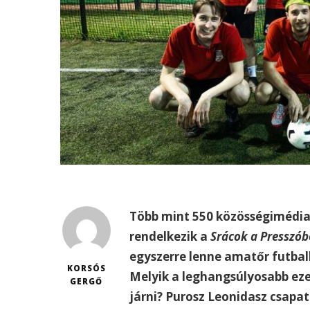
Több mint 550 közösségimédia
rendelkezik a
Srácok a Presszób
egyszerre lenne amatőr futbal
KORSÓS
Melyik a leghangsúlyosabb eze
GERGŐ
járni? Purosz Leonidasz csapat