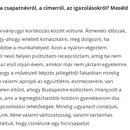
 a csapatnévről, a címerről, az igazolásokról? Meséld
rványügyi korlátozás között voltunk. Átmeneti időszak,
gy-ahogy lehetett kimászkálni, meg dolgozni, ha
csődbe a munkahelyed. Azon a nyáron végeztem
tel nevű helyen pultoztam-recepcióztam, amíg be nem
lt az első olyan évem, amikor már nem jártam egyetemre.
ogy a művészeti képzés jellegéből fakadóan mindig
 valami apropó az együttlétre, eszmecserére, van
telen eltűnt, ahogy Budapestre költöztem. Hiányzott a
ci is, ami a legmegbízhatóbb hobbim gyerekkorom óta.
pcsolódási lehetőségek. Mindig ugyanazt csináljuk,
unk. Kéne valami változatosság, valami tartalmas
láltuk, hogy csinálunk egy focicsapatot.