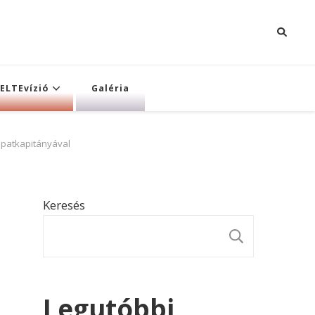
ELTEvízió
Galéria
sapatkapitányával
Keresés
KERESÉ
Legutóbbi