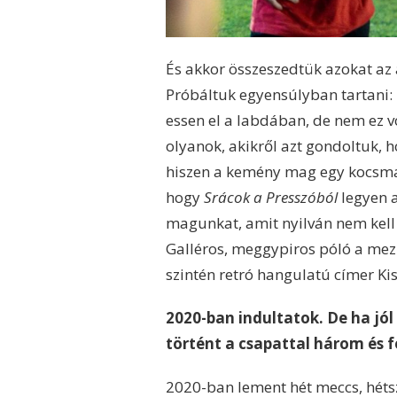
És akkor összeszedtük azokat az 
Próbáltuk egyensúlyban tartani: l
essen el a labdában, de nem ez v
olyanok, akikről azt gondoltuk,
hiszen a kemény mag egy kocsmai 
hogy
Srácok a Presszóból
legyen 
magunkat, amit nyilván nem kell 
Galléros, meggypiros póló a mez
szintén retró hangulatú címer K
2020-ban indultatok. De ha jó
történt a csapattal három és f
2020-ban lement hét meccs, héts