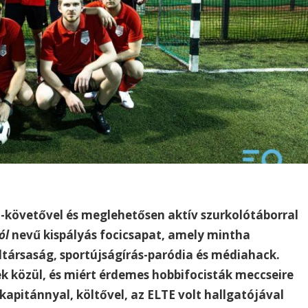
-követővel és meglehetősen aktív szurkolótáborral
ól
nevű kispályás focicsapat, amely mintha
ltársaság, sportújságírás-paródia és médiahack.
k közül, és miért érdemes hobbifocisták meccseire
kapitánnyal, költővel, az ELTE volt hallgatójával