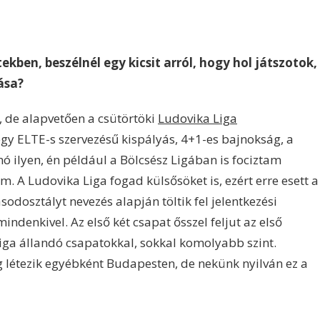
kben, beszélnél egy kicsit arról, hogy hol játszotok,
ása?
, de alapvetően a csütörtöki
Ludovika Liga
egy ELTE-s szervezésű kispályás, 4+1-es bajnokság, a
mó ilyen, én például a Bölcsész Ligában is fociztam
. A Ludovika Liga fogad külsősöket is, ezért erre esett a
sodosztályt nevezés alapján töltik fel jelentkezési
indenkivel. Az első két csapat ősszel feljut az első
iga állandó csapatokkal, sokkal komolyabb szint.
 létezik egyébként Budapesten, de nekünk nyilván ez a