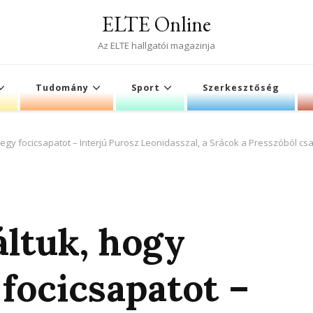
ELTE Online
Az ELTE hallgatói magazinja
Tudomány
Sport
Szerkesztőség
k egy focicsapatot – Interjú Purosz Leonidasszal, a Srácok a Presszóból c
áltuk, hogy
focicsapatot –