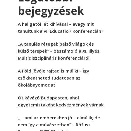
bejegyzések
A hallgatói lét kihívásai – avagy mit
tanultunk a VI. Educatio+ Konferencián?
„A tanulás rétegei: belső világok és
külső terepek” – beszámoló a XI. Illyés
Multidiszciplináris konferenciáról
A Föld jövője rajtad is múlik! – Így
csökkentheted tudatosan az
ökolábnyomodat
Öt kávézó Budapesten, ahol
egyetemistaként kedvezmények várnak
„… ami az emberekben jó – elmúlik, de
nem így a művészetben” – Rófusz