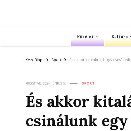
Közélet
Kultúra
Kezdőlap
Sport
És akkor kitaláltuk, hogy csinálun
FRISSÍTVE:
2024. JÚNIUS 5.
SPORT
És akkor kital
csinálunk egy 