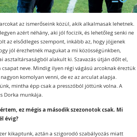
arcokat az ismerőseink közül, akik alkalmasak lehetnek.
egyen azért néhány, aki jól focizik, és lehetőleg senki ne
olt az elsődleges szempont, inkább az, hogy jöjjenek
 hogy jól érezhetnék magukat a mi közösségünkben,
asztaltársaságból alakult ki. Szavazás útján dőlt el,
a csapat neve. Mindig ilyen régi vágású arcoknak éreztük
nagyon komolyan venni, de ez az arculat alapja.
ünk, mintha épp csak a presszóból jöttünk volna. A
iss Dorka munkája.
l értem, ez mégis a második szezonotok csak. Mi
él évig?
zer kikaptunk, aztán a szigorodó szabályozás miatt