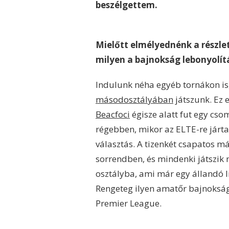
beszélgettem.
Mielőtt elmélyednénk a részlete
milyen a bajnokság lebonyolít
Indulunk néha egyéb tornákon is
másodosztályában
játszunk. Ez 
Beacfoci
égisze alatt fut egy cso
régebben, mikor az ELTE-re jártam
választás. A tizenkét csapatos má
sorrendben, és mindenki játszik m
osztályba, ami már egy állandó l
Rengeteg ilyen amatőr bajnokság
Premier League.