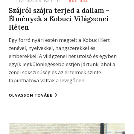
FRISSÍTVE:
2025. AUGUSZTUS 18.
KULTÚRA
Szájról szájra terjed a dallam –
Élmények a Kobuci Világzenei
Héten
Egy forró nyári estén megtelt a Kobuci Kert
zenével, nyelvekkel, hangszerekkel és
emberekkel. A világzenei hét utolsó és egyben
egyik legkülönlegesebb estjén jártunk, ahol a
zenei sokszínűség és az érzelmek szinte
tapinthatóvá váltak a levegőben.
OLVASSON TOVÁBB