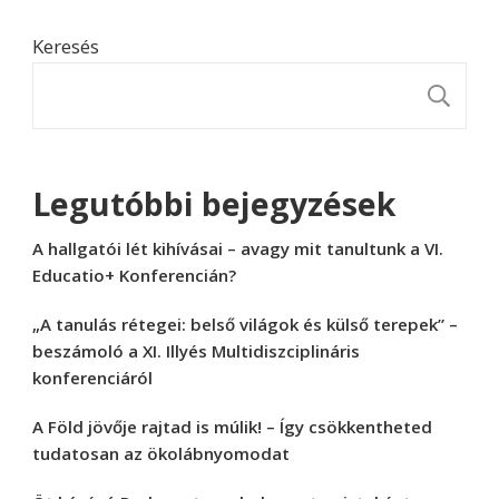
Keresés
K
Legutóbbi bejegyzések
A hallgatói lét kihívásai – avagy mit tanultunk a VI.
Educatio+ Konferencián?
„A tanulás rétegei: belső világok és külső terepek” –
beszámoló a XI. Illyés Multidiszciplináris
konferenciáról
A Föld jövője rajtad is múlik! – Így csökkentheted
tudatosan az ökolábnyomodat