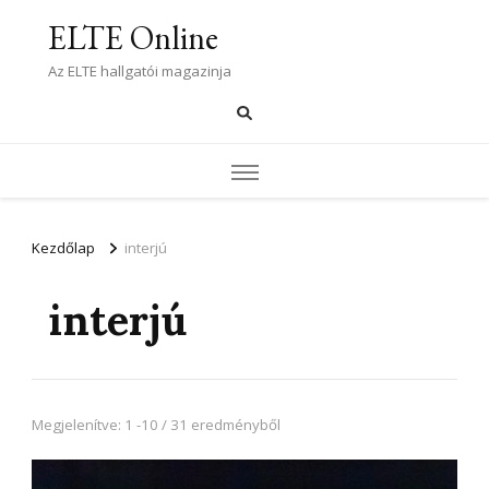
ELTE Online
Az ELTE hallgatói magazinja
Kezdőlap
interjú
interjú
Megjelenítve: 1 -10 / 31 eredményből