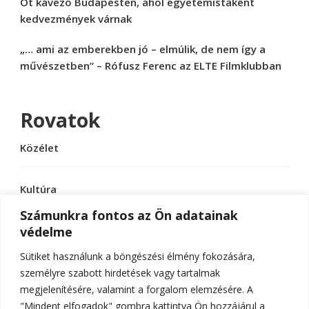
Öt kávézó Budapesten, ahol egyetemistaként
kedvezmények várnak
„… ami az emberekben jó – elmúlik, de nem így a
művészetben” – Rófusz Ferenc az ELTE Filmklubban
Rovatok
Közélet
Kultúra
Számunkra fontos az Ön adatainak
védelme
Sport
Sütiket használunk a böngészési élmény fokozására,
Tudomány
személyre szabott hirdetések vagy tartalmak
megjelenítésére, valamint a forgalom elemzésére. A
"Mindent elfogadok" gombra kattintva Ön hozzájárul a