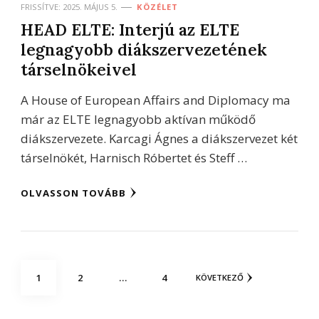
FRISSÍTVE:
2025. MÁJUS 5.
KÖZÉLET
HEAD ELTE: Interjú az ELTE
legnagyobb diákszervezetének
társelnökeivel
A House of European Affairs and Diplomacy ma
már az ELTE legnagyobb aktívan működő
diákszervezete. Karcagi Ágnes a diákszervezet két
társelnökét, Harnisch Róbertet és Steff …
OLVASSON TOVÁBB
Bejegyzések
OLDAL
OLDAL
OLDAL
1
2
…
4
KÖVETKEZŐ
lapozása