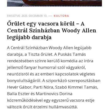
FRISSÍTVE:
2025. DECEMBER 10.
KULTÚRA
Őrület egy vacsora körül – A
Centrál Színházban Woody Allen
legújabb darabja
A Centrál Színházban Woody Allen legújabb
darabja, a Tiszta őrület. A Puskás Tamás
rendezésében színre kerülő komédia az íróra
jellemző fanyar humorral szól vágyakról,
neurózisról és az emberi kapcsolatok végletes
bonyolultságáról. A sziporkázó szereposztásban
Hevér Gábor, Parti Nóra, Szabó Kimmel Tamás,
Balla Eszter és Martinovics Dorina
közreműködésével egy egyszerű vacsora estje
változik őrült érzelmi hullámvasúttá.