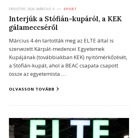
FRISSÍTVE:
2026. MÁRCIUS 9.
SPORT
Interjúk a Stófián-kupáról, a KEK
gálameccséről
Március 4-én tartották meg az ELTE által is
szervezett Kárpát-medencei Egyetemek
Kupájának (továbbiakban KEK) nyitómérkőzését,
a Stófián-kupát, ahol a BEAC csapata csapott
össze az egyetemista …
OLVASSON TOVÁBB