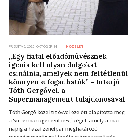
FRISSÍTVE:
2025. OKTÓBER 24.
KÖZÉLET
„Egy fiatal előadóművésznek
igenis kell olyan dolgokat
csinálnia, amelyek nem feltétlenül
könnyen elfogadhatók” – Interjú
Tóth Gergővel, a
Supermanagement tulajdonosával
Tóth Gergő közel tíz évvel ezelőtt alapította meg
a Supermanagement nevű céget, amely a mai
napig a hazai zeneipar meghatározó
menedzsmentje és kiadója számos toplistás …