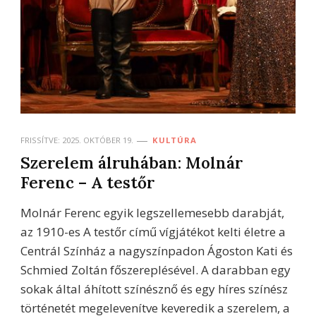
FRISSÍTVE:
2025. OKTÓBER 19.
KULTÚRA
Szerelem álruhában: Molnár
Ferenc – A testőr
Molnár Ferenc egyik legszellemesebb darabját,
az 1910-es A testőr című vígjátékot kelti életre a
Centrál Színház a nagyszínpadon Ágoston Kati és
Schmied Zoltán főszereplésével. A darabban egy
sokak által áhított színésznő és egy híres színész
történetét megelevenítve keveredik a szerelem, a