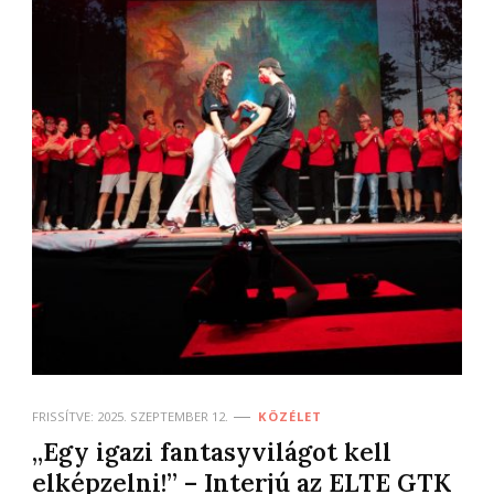
FRISSÍTVE:
2025. SZEPTEMBER 12.
KÖZÉLET
„Egy igazi fantasyvilágot kell
elképzelni!” – Interjú az ELTE GTK