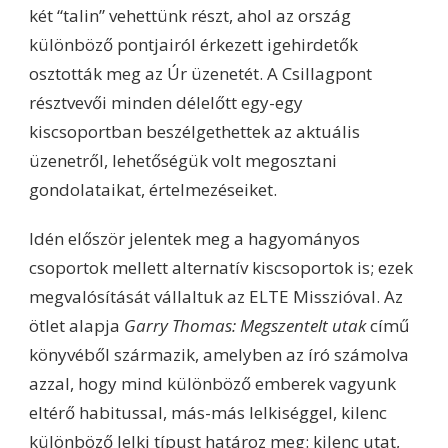
két “talin” vehettünk részt, ahol az ország
különböző pontjairól érkezett igehirdetők
osztották meg az Úr üzenetét. A Csillagpont
résztvevői minden délelőtt egy-egy
kiscsoportban beszélgethettek az aktuális
üzenetről, lehetőségük volt megosztani
gondolataikat, értelmezéseiket.
Idén először jelentek meg a hagyományos
csoportok mellett alternatív kiscsoportok is; ezek
megvalósítását vállaltuk az ELTE Misszióval. Az
ötlet alapja
Garry Thomas: Megszentelt utak
című
könyvéből származik, amelyben az író számolva
azzal, hogy mind különböző emberek vagyunk
eltérő habitussal, más-más lelkiséggel, kilenc
különböző lelki típust határoz meg: kilenc utat,