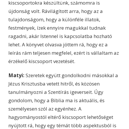
kiscsoportokra készültünk, számomra is
újdonság volt. Rávilágított arra, hogy az a
tulajdonságom, hogy a különféle illatok,
festmények, ízek ennyire magukkal tudnak
ragadni, akár Istennel is kapcsolatba hozható
lehet. A könyvet olvasva jöttem rá, hogy ez a
leírás rám teljesen megfelel, ezért is vállaltam az
érzékelő kiscsoport vezetését.
Matyi:
Szeretek együtt gondolkodni másokkal a
Jézus Krisztusba vetett hitről, és közösen
tanulmányozni a Szentírás igeverseit. Úgy
gondolom, hogy a Biblia ma is aktuális, és
személyesen szól az egyénhez. A
hagyományostól eltérő kiscsoport lehetőséget
nyújtott rá, hogy egy témát több aspektusból is