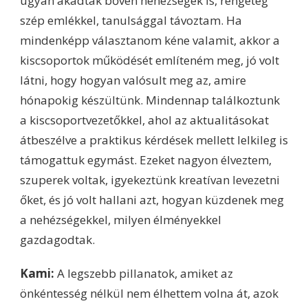
ugyan akadtak bőven nehézségek is, rengeteg
szép emlékkel, tanulsággal távoztam. Ha
mindenképp választanom kéne valamit, akkor a
kiscsoportok működését említeném meg, jó volt
látni, hogy hogyan valósult meg az, amire
hónapokig készültünk. Mindennap találkoztunk
a kiscsoportvezetőkkel, ahol az aktualitásokat
átbeszélve a praktikus kérdések mellett lelkileg is
támogattuk egymást. Ezeket nagyon élveztem,
szuperek voltak, igyekeztünk kreatívan levezetni
őket, és jó volt hallani azt, hogyan küzdenek meg
a nehézségekkel, milyen élményekkel
gazdagodtak.
Kami:
A legszebb pillanatok, amiket az
önkéntesség nélkül nem élhettem volna át, azok