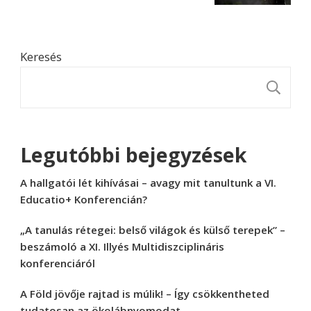
Keresés
K
Legutóbbi bejegyzések
A hallgatói lét kihívásai – avagy mit tanultunk a VI.
Educatio+ Konferencián?
„A tanulás rétegei: belső világok és külső terepek” –
beszámoló a XI. Illyés Multidiszciplináris
konferenciáról
A Föld jövője rajtad is múlik! – Így csökkentheted
tudatosan az ökolábnyomodat