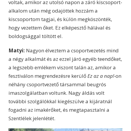
voltak, amikor az utolsó napon a záró kiscsoport-
alkalom után még odajöttek hozzám a
kiscsoportom tagjai, és külön megköszönték,
hogy vezettem őket. Ez elképesztő hálával és
boldogsággal töltött el.
Matyi:
Nagyon élveztem a csoportvezetés mind
a négy alkalmát és az ezzel járó egyéb teendőket,
a legszebb emlékem viszont talán az, amikor a
fesztiválon megrendezésre kerülő
Ez az a nap!-
on
néhány csoportvezető társammal beugrós
imaszolgálatban voltunk. Nagy áldás volt
további szolgálókkal kiegészülve a kijáratnál
fogadni az imakérőket, és megtapasztalni a
Szentlélek jelenlétét.