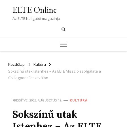
ELTE Online
Az ELTE hallgatói magazinja
Kezdőlap
Kultúra
Sokszínű utak Istenhez – Az ELTE Misszió szolgálata a
Csillagpont Fesztiválon
FRISSÍTVE:
2023. AUGUSZTUS 19.
KULTÚRA
Sokszínű utak
Istenhez – Az ELTE