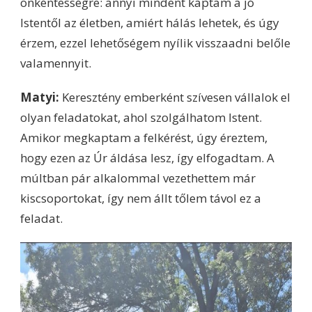
önkéntességre: annyi mindent kaptam a jó
Istentől az életben, amiért hálás lehetek, és úgy
érzem, ezzel lehetőségem nyílik visszaadni belőle
valamennyit.
Matyi:
Keresztény emberként szívesen vállalok el
olyan feladatokat, ahol szolgálhatom Istent.
Amikor megkaptam a felkérést, úgy éreztem,
hogy ezen az Úr áldása lesz, így elfogadtam. A
múltban pár alkalommal vezethettem már
kiscsoportokat, így nem állt tőlem távol ez a
feladat.