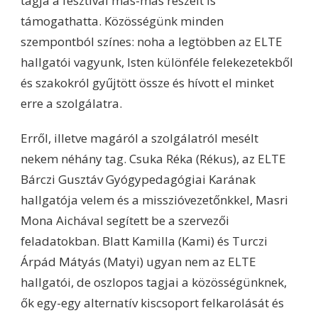
tagja a fesztivál más-más részeit is
támogathatta. Közösségünk minden
szempontból színes: noha a legtöbben az ELTE
hallgatói vagyunk, Isten különféle felekezetekből
és szakokról gyűjtött össze és hívott el minket
erre a szolgálatra.
Erről, illetve magáról a szolgálatról mesélt
nekem néhány tag. Csuka Réka (Rékus), az ELTE
Bárczi Gusztáv Gyógypedagógiai Karának
hallgatója velem és a misszióvezetőnkkel, Masri
Mona Aichával segített be a szervezői
feladatokban. Blatt Kamilla (Kami) és Turczi
Árpád Mátyás (Matyi) ugyan nem az ELTE
hallgatói, de oszlopos tagjai a közösségünknek,
ők egy-egy alternatív kiscsoport felkarolását és