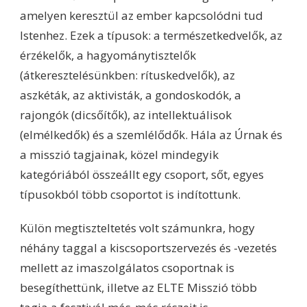
amelyen keresztül az ember kapcsolódni tud
Istenhez. Ezek a típusok: a természetkedvelők, az
érzékelők, a hagyománytisztelők
(átkeresztelésünkben: rítuskedvelők), az
aszkéták, az aktivisták, a gondoskodók, a
rajongók (dicsőítők), az intellektuálisok
(elmélkedők) és a szemlélődők. Hála az Úrnak és
a misszió tagjainak, közel mindegyik
kategóriából összeállt egy csoport, sőt, egyes
típusokból több csoportot is indítottunk.
Külön megtiszteltetés volt számunkra, hogy
néhány taggal a kiscsoportszervezés és -vezetés
mellett az imaszolgálatos csoportnak is
besegíthettünk, illetve az ELTE Misszió több