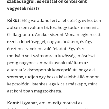
szabadságról, és ezúttal önkéntesként
vegyetek részt?
Rékus:
Elég váratlanul ért a lehetőség, év közben
abban sem voltam biztos, hogy tudok-e menni a
Csillagpontra. Amikor viszont Mona megkeresett
ezzel a lehetőséggel, nagyon örültem, és úgy
éreztem, ez nekem való feladat. Egyrészt
motiváló volt számomra a közösség, másrészt
pedig nagyon szimpatikusnak találtam az
alternatív kiscsoportok koncepcióját, hogy aki
szeretne, tudjon egy hozzá közelebb álló módon
kapcsolódni Istenhez, egy kicsit másképp, mint
azt korábban megszokhatta.
Kami:
Ugyanaz, ami mindig motivál az