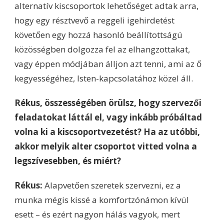
alternatív kiscsoportok lehetőséget adtak arra,
hogy egy résztvevő a reggeli igehirdetést
követően egy hozzá hasonló beállítottságú
közösségben dolgozza fel az elhangzottakat,
vagy éppen módjában álljon azt tenni, ami az ő
kegyességéhez, Isten-kapcsolatához közel áll.
Rékus, összességében örülsz, hogy szervezői
feladatokat láttál el, vagy inkább próbáltad
volna ki a kiscsoportvezetést? Ha az utóbbi,
akkor melyik alter csoportot vitted volna a
legszívesebben, és miért?
Rékus:
Alapvetően szeretek szervezni, ez a
munka mégis kissé a komfortzónámon kívül
esett – és ezért nagyon hálás vagyok, mert