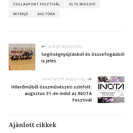
CSILLAGPONT FESZTIVÁL
ELTE MISSZIÓ
INTERJÚ
KULTÚRA
ELŐZŐ BEJEGYZÉS
Segítségnyújtásból és összefogásból
is jeles
KÖVETKEZŐ BEJEGYZÉS
Hőerőműből összművészeti színfolt:
augsztus 31-én indul az INOTA
Fesztivál
Ajánlott cikkek