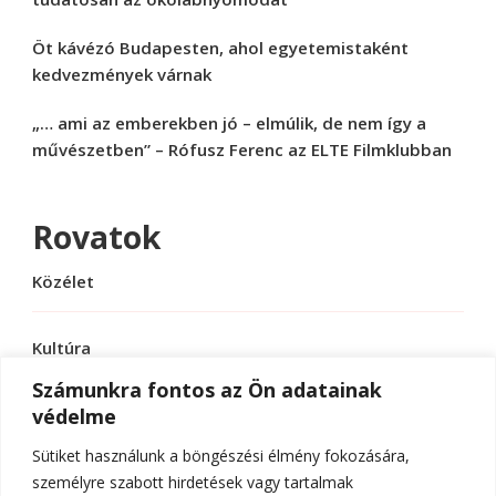
Öt kávézó Budapesten, ahol egyetemistaként
kedvezmények várnak
„… ami az emberekben jó – elmúlik, de nem így a
művészetben” – Rófusz Ferenc az ELTE Filmklubban
Rovatok
Közélet
Kultúra
Számunkra fontos az Ön adatainak
védelme
Sport
Sütiket használunk a böngészési élmény fokozására,
Tudomány
személyre szabott hirdetések vagy tartalmak