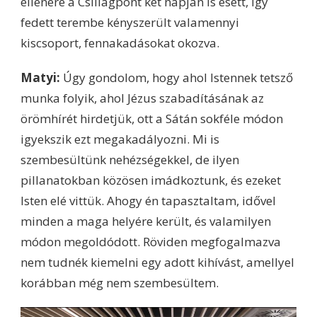
ellenére a Csillagpont két napján is esett, így
fedett terembe kényszerült valamennyi
kiscsoport, fennakadásokat okozva.
Matyi:
Úgy gondolom, hogy ahol Istennek tetsző
munka folyik, ahol Jézus szabadításának az
örömhírét hirdetjük, ott a Sátán sokféle módon
igyekszik ezt megakadályozni. Mi is
szembesültünk nehézségekkel, de ilyen
pillanatokban közösen imádkoztunk, és ezeket
Isten elé vittük. Ahogy én tapasztaltam, idővel
minden a maga helyére került, és valamilyen
módon megoldódott. Röviden megfogalmazva
nem tudnék kiemelni egy adott kihívást, amellyel
korábban még nem szembesültem.