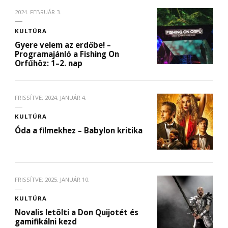
2024. FEBRUÁR 3.
KULTÚRA
Gyere velem az erdőbe! –
Programajánló a Fishing On
Orfűhöz: 1–2. nap
FRISSÍTVE:
2024. JANUÁR 4.
KULTÚRA
Óda a filmekhez – Babylon kritika
FRISSÍTVE:
2025. JANUÁR 10.
KULTÚRA
Novalis letölti a Don Quijotét és
gamifikálni kezd