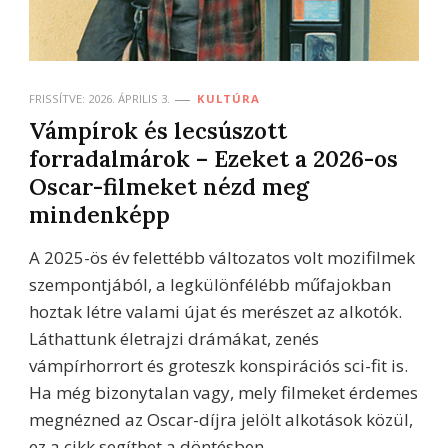
FRISSÍTVE:
2026. ÁPRILIS 3.
KULTÚRA
Vámpírok és lecsúszott
forradalmárok – Ezeket a 2026-os
Oscar-filmeket nézd meg
mindenképp
A 2025-ös év felettébb változatos volt mozifilmek
szempontjából, a legkülönfélébb műfajokban
hoztak létre valami újat és merészet az alkotók.
Láthattunk életrajzi drámákat, zenés
vámpírhorrort és groteszk konspirációs sci-fit is.
Ha még bizonytalan vagy, mely filmeket érdemes
megnézned az Oscar-díjra jelölt alkotások közül,
ez a cikk segíthet a döntésben.