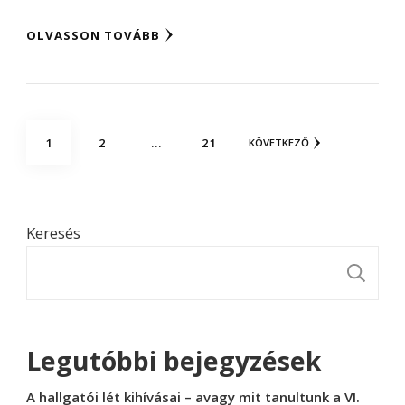
OLVASSON TOVÁBB
Bejegyzések
OLDAL
OLDAL
OLDAL
1
2
…
21
KÖVETKEZŐ
lapozása
Keresés
K
Legutóbbi bejegyzések
A hallgatói lét kihívásai – avagy mit tanultunk a VI.