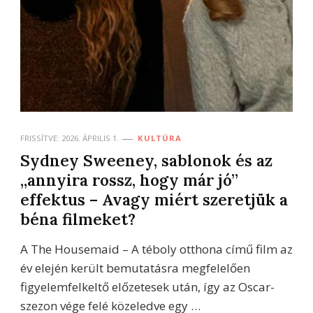
FRISSÍTVE:
2026. ÁPRILIS 1.
KULTÚRA
Sydney Sweeney, sablonok és az
„annyira rossz, hogy már jó”
effektus – Avagy miért szeretjük a
béna filmeket?
A The Housemaid – A téboly otthona című film az
év elején került bemutatásra megfelelően
figyelemfelkeltő előzetesek után, így az Oscar-
szezon vége felé közeledve egy …