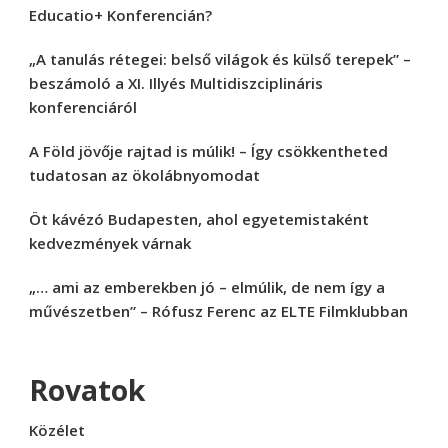
Educatio+ Konferencián?
„A tanulás rétegei: belső világok és külső terepek” –
beszámoló a XI. Illyés Multidiszciplináris
konferenciáról
A Föld jövője rajtad is múlik! – Így csökkentheted
tudatosan az ökolábnyomodat
Öt kávézó Budapesten, ahol egyetemistaként
kedvezmények várnak
„… ami az emberekben jó – elmúlik, de nem így a
művészetben” – Rófusz Ferenc az ELTE Filmklubban
Rovatok
Közélet