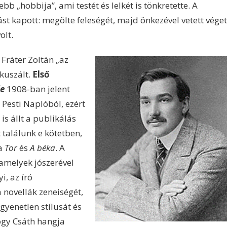
b „hobbija”, ami testét és lelkét is tönkretette. A
st kapott: megölte feleségét, majd önkezével vetett véget
olt.
Fráter Zoltán „az
ókuszált.
Első
je
1908-ban jelent
 Pesti Naplóból, ezért
is állt a publikálás
 találunk e kötetben,
 a
Tor
és
A béka
. A
, amelyek jószerével
i, az író
 novellák zeneiségét,
gyenetlen stílusát és
ogy Csáth hangja