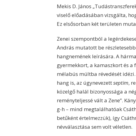
Mekis D. János „Tudástranszferek 
viselő előadásában vizsgálta, hogy
Ez elsősorban két területen mutat
Zenei szempontból a legérdekes
András mutatott be részletesebbe
hangnemének leírására. A hármas
gyermekkort, a kamaszkort és a f
mélabús múltba révedését idézi.
hang is, az úgynevezett
septim
, r
közelgő halál bizonyossága a né
reményteljessé vált a Zene”. Kány
g-h – mind megtalálhatóak Csáth 
betűként értelmezzük), így Csáth
névválasztása sem volt véletlen.