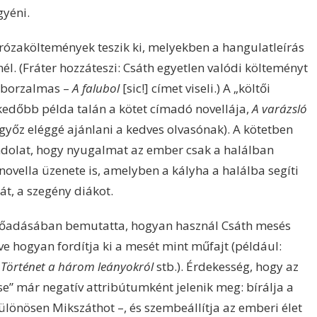
gyéni.
prózaköltemények teszik ki, melyekben a hangulatleírás
l. (Fráter hozzáteszi: Csáth egyetlen valódi költeményt
az borzalmas –
A falubol
[sic!] címet viseli.) A „költői
kedőbb példa talán a kötet címadó novellája,
A varázsló
győz eléggé ajánlani a kedves olvasónak). A kötetben
dolat, hogy nyugalmat az ember csak a halálban
ovella üzenete is, amelyben a kályha a halálba segíti
át, a szegény diákot.
előadásában bemutatta, hogyan használ Csáth mesés
tve hogyan fordítja ki a mesét mint műfajt (például:
,
Történet a három leányokról
stb.). Érdekesség, hogy az
e” már negatív attribútumként jelenik meg: bírálja a
ülönösen Mikszáthot –, és szembeállítja az emberi élet