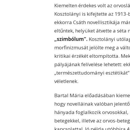
Kiemelten érdekes volt az orvosl
Kosztolányi is kifejtette az 191
ekkorra Csáth novellisztikája má
eltűntek, helyüket átvette a séta
„szimbólum”.
Kosztolányi utólag
morfinizmusát jelölte meg a vált
kritikai érzékét eltompította. Mek
pályájának felívelése lehetett: ek
„természettudományi esztétikát”
véletlenek.
Bartal Mária előadásában kiemel
hogy novelláinak valóban jelentő
hányada foglalkozik orvosokkal,
betegekkel, illetve az orvos-beteg
kapcsolattal. Jó példa utóbbira
A