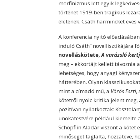
morfinizmus lett egyik legkedveseb
történet 1919-ben tragikus lezárá
életének. Csáth harminckét éves v
A konferencia nyitó előadásában 
induló Csáth” novellisztikájára f
novelláskötete,
A varázsló kert
meg – ekkortájt kellett távoznia a
lehetséges, hogy anyagi kényszer 
hátterében. Olyan klasszikusokat
mint a címadó mű, a
Vörös Eszti
,
kötetről nyolc kritika jelent meg
pozitívan nyilatkoztak: Kosztolány
unokatestvére például kiemelte a
Schöpflin Aladár viszont a kötet e
minőségét taglalta, hozzátéve, h