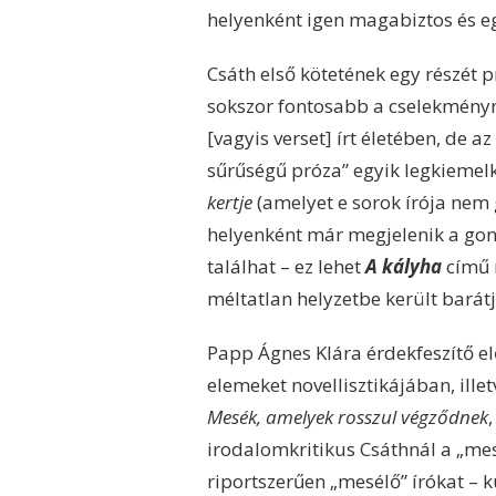
helyenként igen magabiztos és e
Csáth első kötetének egy részét 
sokszor fontosabb a cselekményné
[vagyis verset] írt életében, de 
sűrűségű próza” egyik legkiemel
kertje
(amelyet e sorok írója nem 
helyenként már megjelenik a gon
találhat – ez lehet
A kályha
című n
méltatlan helyzetbe került barátj
Papp Ágnes Klára érdekfeszítő 
elemeket novellisztikájában, ille
Mesék, amelyek rosszul végződnek
irodalomkritikus Csáthnál a „mes
riportszerűen „mesélő” írókat – k