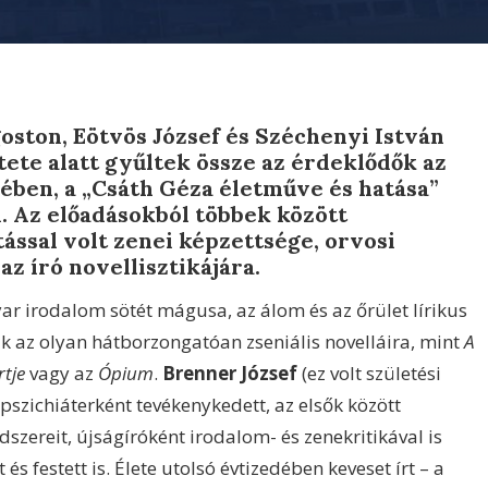
oston, Eötvös József és Széchenyi István
tete alatt gyűltek össze az érdeklődők az
ében, a „Csáth Géza életműve és hatása”
. Az előadásokból többek között
ssal volt zenei képzettsége, orvosi
z író novellisztikájára.
r irodalom sötét mágusa, az álom és az őrület lírikus
ak az olyan hátborzongatóan zseniális novelláira, mint
A
rtje
vagy az
Ópium
.
Brenner József
(ez volt születési
pszichiáterként tevékenykedett, az elsők között
szereit, újságíróként irodalom- és zenekritikával is
t és festett is. Élete utolsó évtizedében keveset írt – a