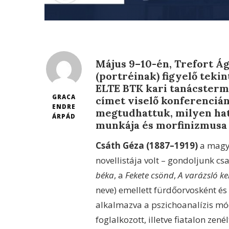
Május 9–10-én, Trefort Ág
(portréinak) figyelő tekin
ELTE BTK kari tanácsterm
GRACA
címet viselő konferencián
ENDRE
megtudhattuk, milyen hatá
ÁRPÁD
munkája és morfinizmusa a
Csáth Géza (1887–1919)
a magya
novellistája volt – gondoljunk cs
béka
, a
Fekete csönd
,
A varázsló ke
neve) emellett fürdőorvosként és 
alkalmazva a pszichoanalízis mód
foglalkozott, illetve fiatalon zenél