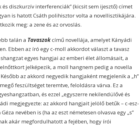
és diszkurzív interferenciák” (kicsit sem ijesztő) címet
an is hatott Csáth polihisztor volta a novellisztikájára.
kozik meg: a zene és az orvoslás.
ebb talán a
Tavaszok
című novellája, amelyet Kányádi
n. Ebben az író egy c-moll akkordot választ a tavasz
hangzat egyes hangjai az emberi élet állomásait, a
elnőttkort jelképezik, a moll hangnem pedig a novella
 Később az akkord negyedik hangjaként megjelenik a „h”
emegő feszültséget teremtve, feloldásra várva. Ez a
gyeshangzatban, és ezzel „egyszerre nekilendülővé és
ádi megjegyezte: az akkord hangjait jelölő betűk – c-esz-
Géza nevében is (ha az eszt németesen olvasva egy „s”
nak akár megfordulhatott a fejében, hogy írói