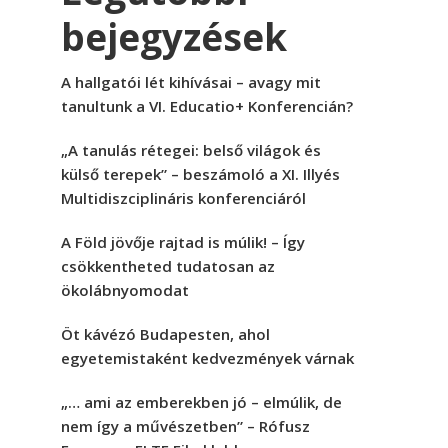
bejegyzések
A hallgatói lét kihívásai – avagy mit
tanultunk a VI. Educatio+ Konferencián?
„A tanulás rétegei: belső világok és
külső terepek” – beszámoló a XI. Illyés
Multidiszciplináris konferenciáról
A Föld jövője rajtad is múlik! – Így
csökkentheted tudatosan az
ökolábnyomodat
Öt kávézó Budapesten, ahol
egyetemistaként kedvezmények várnak
„… ami az emberekben jó – elmúlik, de
nem így a művészetben” – Rófusz