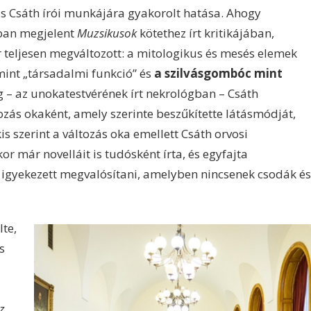
ás Csáth írói munkájára gyakorolt hatása. Ahogy
3-ban megjelent
Muzsikusok
kötethez írt kritikájában,
r teljesen megváltozott: a mitologikus és mesés elemek
 mint „társadalmi funkció” és
a szilvásgombóc mint
 – az unokatestvérének írt nekrológban – Csáth
ozás okaként, amely szerinte beszűkítette látásmódját,
is szerint a változás oka emellett Csáth orvosi
kor már novelláit is tudósként írta, és egyfajta
 igyekezett megvalósítani, amelyben nincsenek csodák és
te,
s
z