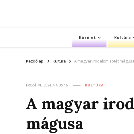
Közélet
Kultúra
Kezdőlap
Kultúra
A magyar irodalom sötét mágus
FRISSÍTVE:
2024. MÁJUS 16.
KULTÚRA
A magyar irod
mágusa