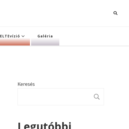
ELTEvízió
Galéria
Keresés
KERESÉ
Legutóbbi