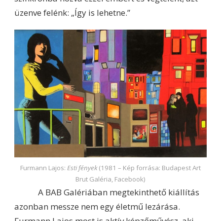
üzenve felénk: „Így is lehetne.”
Furmann Lajos:
Esti fények
(1981 – Kép forrása: Budapest Art
Brut Galéria, Facebook)
A BAB Galériában megtekinthető kiállítás
azonban messze nem egy életmű lezárása.
Furmann Lajos most is aktív képzőművész, aki