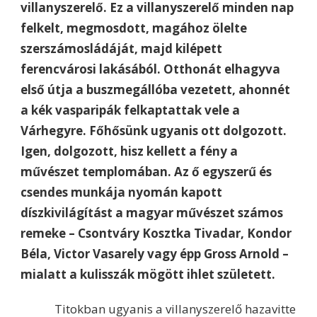
villanyszerelő. Ez a villanyszerelő minden nap
felkelt, megmosdott, magához ölelte
szerszámosládáját, majd kilépett
ferencvárosi lakásából. Otthonát elhagyva
első útja a buszmegállóba vezetett, ahonnét
a kék vasparipák felkaptattak vele a
Várhegyre. Főhősünk ugyanis ott dolgozott.
Igen, dolgozott, hisz kellett a fény a
művészet templomában. Az ő egyszerű és
csendes munkája nyomán kapott
díszkivilágítást a magyar művészet számos
remeke – Csontváry Kosztka Tivadar, Kondor
Béla, Victor Vasarely vagy épp Gross Arnold –
mialatt a kulisszák mögött ihlet született.
Titokban ugyanis a villanyszerelő hazavitte