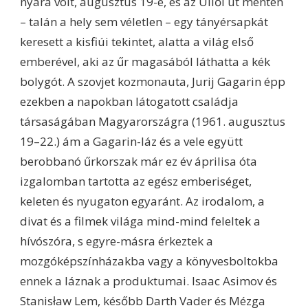
nyara volt, augusztus 19-e, és az Üllői út mentén
– talán a hely sem véletlen – egy tányérsapkát
keresett a kisfiúi tekintet, alatta a világ első
emberével, aki az űr magasából láthatta a kék
bolygót. A szovjet kozmonauta, Jurij Gagarin épp
ezekben a napokban látogatott családja
társaságában Magyarországra (1961. augusztus
19–22.) ám a Gagarin-láz és a vele együtt
berobbanó űrkorszak már ez év áprilisa óta
izgalomban tartotta az egész emberiséget,
keleten és nyugaton egyaránt. Az irodalom, a
divat és a filmek világa mind-mind feleltek a
hívószóra, s egyre-másra érkeztek a
mozgóképszínházakba vagy a könyvesboltokba
ennek a láznak a produktumai. Isaac Asimov és
Stanisław Lem, később Darth Vader és Mézga