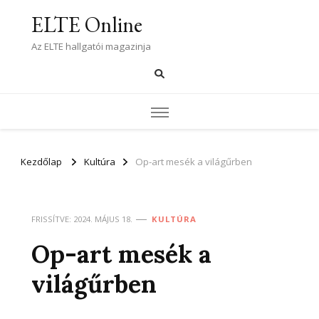
ELTE Online
Az ELTE hallgatói magazinja
Kezdőlap
Kultúra
Op-art mesék a világűrben
FRISSÍTVE:
2024. MÁJUS 18.
KULTÚRA
Op-art mesék a
világűrben