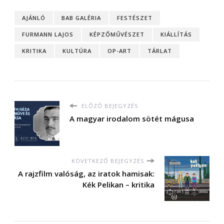
AJÁNLÓ
BAB GALÉRIA
FESTÉSZET
FURMANN LAJOS
KÉPZŐMŰVÉSZET
KIÁLLÍTÁS
KRITIKA
KULTÚRA
OP-ART
TÁRLAT
ELŐZŐ BEJEGYZÉS
A magyar irodalom sötét mágusa
KÖVETKEZŐ BEJEGYZÉS
A rajzfilm valóság, az iratok hamisak:
Kék Pelikan – kritika