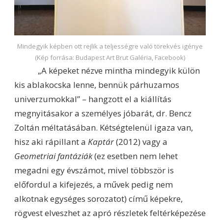
Mindegyik képben ott rejlik a teljességre való törekvés igénye
(Kép forrása: Budapest Art Brut Galéria, Facebook)
„A képeket nézve mintha mindegyik külön
kis ablakocska lenne, bennük párhuzamos
univerzumokkal” – hangzott el a kiállítás
megnyitásakor a személyes jóbarát, dr. Bencz
Zoltán méltatásában. Kétségtelenül igaza van,
hisz aki rápillant a
Kaptár
(2012) vagy a
Geometriai fantáziák
(ez esetben nem lehet
megadni egy évszámot, mivel többször is
előfordul a kifejezés, a művek pedig nem
alkotnak egységes sorozatot) című képekre,
rögvest elveszhet az apró részletek feltérképezése