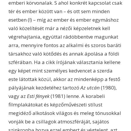
emberi körvonalak. S ahol konkrét kapcsolat csak
tér és ember között van – és ott sem minden
esetben (!) – míg az ember és ember egymáshoz
való közelítését már a nézői képzeletnek kell
végrehajtania, egyúttal rádöbbentve magunkat
arra, mennyire fontos az alkalmi és szoros baráti
társakhoz való kötődés és annak ápolása a földi
szférában. Ha a cikk írójának választania kellene
egy képet mint személyes kedvencet a szerda
este látottak közül, akkor az mindenképp a festő
pályájának kezdetéhez tartozó
Az utcán
(1980),
vagy az
Esti fények
(1981) lenne. A korabeli
filmplakátokat és képzőművészeti stílust
megidéző alkotások világos és meleg tónusokkal
vonják be a csillagok atmoszféráját, sajátos
szinkronba hozva ezzel embert és végtelent, azt