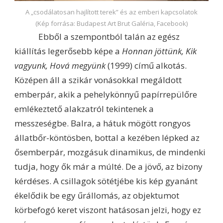
A „csodálatosan hajlított terek” és az emberi kapcsolatok
(Kép forrása: Budapest Art Brut Galéria, Facebook)
Ebből a szempontból talán az egész
kiállítás legerősebb képe a
Honnan jöttünk, Kik
vagyunk, Hová megyünk
(1999) című alkotás.
Középen áll a szikár vonásokkal megáldott
emberpár, akik a pehelykönnyű papírrepülőre
emlékeztető alakzatról tekintenek a
messzeségbe. Balra, a hátuk mögött rongyos
állatbőr-köntösben, bottal a kezében lépked az
ősemberpár, mozgásuk dinamikus, de mindenki
tudja, hogy ők már a múlté. De a jövő, az bizony
kérdéses. A csillagok sötétjébe kis kép gyanánt
ékelődik be egy űrállomás, az objektumot
körbefogó keret viszont hatásosan jelzi, hogy ez