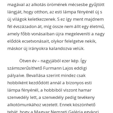
magával az alkotás örömének mécsesbe gyűjtött
lángját, hogy otthon, az esti lámpa fényénél új s
új világok keletkezzenek. S ez így ment majdnem
fél évszázadon át, míg össze nem állt egy életmű,
amely főbb vonásaiban újra megeleveníti a nagy
elődök ecsetvonásait, olykor felelgetve nekik,
máskor új irányokra kalandozva velük.
Ötven év – nagyjából ezer kép. Így
számszerűsíthető Furmann Lajos eddigi
pályaíve. Bevallása szerint mindez csak
hobbiként kezdődött annál a bizonyos esti
lámpa fényénél, a hobbiból viszont hamar
szenvedély lett, a szenvedély pedig tevékeny
alkotómunkához vezetett. Ennek köszönhető
tehát, hogy a Magyar Nemzeti Galéria egykori