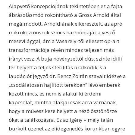
Alapvető koncepciójának tekintetében ez a fajta
ábrázolásmód rokonítható a Gross Arnold által
megálmodott, Arnoldiának elkeresztelt, az apró
mikrokozmoszok színes harmóniájába vesző
mesevilággal, ám a Vasarely-től ellesett op-art
transzformációja révén mindez teljesen más
irányt vesz. A buja növényzettől dús, szinte idilli
tér helyett a teljes sterilitás uralkodik, s a
laudációt jegyző dr. Bencz Zoltán szavait idézve a
„csodálatosan hajlított terekben” lévő emberek
között nincs, és nem is alakul ki érdemi
kapcsolat, mintha alakjai csak arra várnának,
hogy a művész keze helyett a néző ösztönözze
őket a találkozásra. Ez az igény – mely talán
burkolt üzenet az elidegenedés korunkban egyre