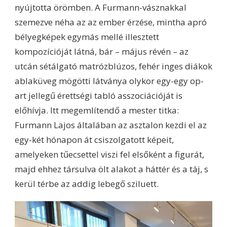
nyújtotta örömben. A Furmann-vásznakkal
szemezve néha az az ember érzése, mintha apró
bélyegképek egymás mellé illesztett
kompozícióját látná, bár – május révén – az
utcán sétálgató matrózblúzos, fehér inges diákok
ablaküveg mögötti látványa olykor egy-egy op-
art jellegű érettségi tabló asszociációját is
előhívja. Itt megemlítendő a mester titka:
Furmann Lajos általában az asztalon kezdi el az
egy-két hónapon át csiszolgatott képeit,
amelyeken tűecsettel viszi fel elsőként a figurát,
majd ehhez társulva ölt alakot a háttér és a táj, s
kerül térbe az addig lebegő sziluett.