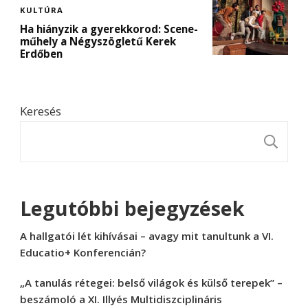
KULTÚRA
Ha hiányzik a gyerekkorod: Scene-
műhely a Négyszögletű Kerek
Erdőben
Keresés
K
Legutóbbi bejegyzések
A hallgatói lét kihívásai – avagy mit tanultunk a VI.
Educatio+ Konferencián?
„A tanulás rétegei: belső világok és külső terepek” –
beszámoló a XI. Illyés Multidiszciplináris