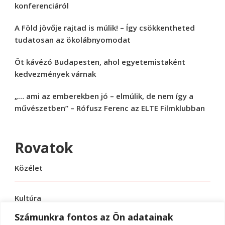
konferenciáról
A Föld jövője rajtad is múlik! – Így csökkentheted
tudatosan az ökolábnyomodat
Öt kávézó Budapesten, ahol egyetemistaként
kedvezmények várnak
„… ami az emberekben jó – elmúlik, de nem így a
művészetben” – Rófusz Ferenc az ELTE Filmklubban
Rovatok
Közélet
Kultúra
Számunkra fontos az Ön adatainak