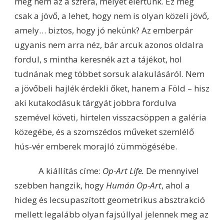
még nem az a szféra, melyet elértünk. Ez még
csak a jövő, a lehet, hogy nem is olyan közeli jövő,
amely… biztos, hogy jó nekünk? Az emberpár
ugyanis nem arra néz, bár arcuk azonos oldalra
fordul, s mintha keresnék azt a tájékot, hol
tudnának meg többet sorsuk alakulásáról. Nem
a jövőbeli hajlék érdekli őket, hanem a Föld – hisz
aki kutakodásuk tárgyát jobbra fordulva
szemével követi, hirtelen visszacsöppen a galéria
közegébe, és a szomszédos műveket szemlélő
hús-vér emberek morajló zümmögésébe.
A kiállítás címe:
Op-Art Life.
De mennyivel
szebben hangzik, hogy
Humán Op-Art
, ahol a
hideg és lecsupaszított geometrikus absztrakció
mellett legalább olyan fajsúllyal jelennek meg az