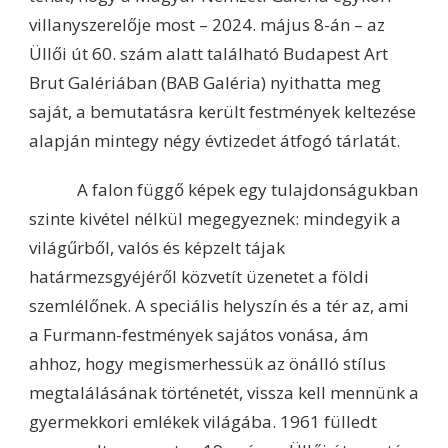
villanyszerelője most – 2024. május 8-án – az
Üllői út 60. szám alatt található Budapest Art
Brut Galériában (BAB Galéria) nyithatta meg
saját, a bemutatásra került festmények keltezése
alapján mintegy négy évtizedet átfogó tárlatát.
A falon függő képek egy tulajdonságukban
szinte kivétel nélkül megegyeznek: mindegyik a
világűrből, valós és képzelt tájak
határmezsgyéjéről közvetít üzenetet a földi
szemlélőnek. A speciális helyszín és a tér az, ami
a Furmann-festmények sajátos vonása, ám
ahhoz, hogy megismerhessük az önálló stílus
megtalálásának történetét, vissza kell mennünk a
gyermekkori emlékek világába. 1961 fülledt