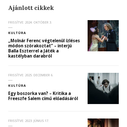
Ajánlott cikkek
FRISSÍTVE:
2024. OKTÓBER 3.
KULTÚRA
„Molnár Ferenc végtelenül ízléses
módon szórakoztat” – interjú
Balla Eszterrel a Játék a
kastélyban darabról
FRISSÍTVE:
2025. DECEMBER 6.
KULTÚRA
Egy boszorka van? – Kritika a
Freeszfe Salem című előadásáról
FRISSÍTVE:
2023. JÚNIUS 17.