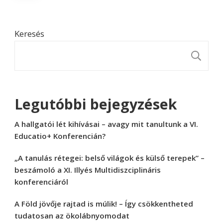
Keresés
K
Legutóbbi bejegyzések
A hallgatói lét kihívásai – avagy mit tanultunk a VI.
Educatio+ Konferencián?
„A tanulás rétegei: belső világok és külső terepek” –
beszámoló a XI. Illyés Multidiszciplináris
konferenciáról
A Föld jövője rajtad is múlik! – Így csökkentheted
tudatosan az ökolábnyomodat