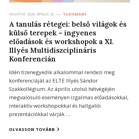
FRISSÍTVE:
2026. ÁPRILIS 20.
TUDOMÁNY
A tanulás rétegei: belső világok és
külső terepek – ingyenes
előadások és workshopok a XI.
Illyés Multidiszciplináris
Konferencián
Idén tizenegyedik alkalommal rendezi meg
konferenciáját az ELTE Illyés Sándor
Szakkollégium. Az április utolsó hétvégéjén
megvalósuló eseményen izgalmas előadásokkal,
interaktív workshopokkal és hallgatói
prezentációkkal várják …
OLVASSON TOVÁBB