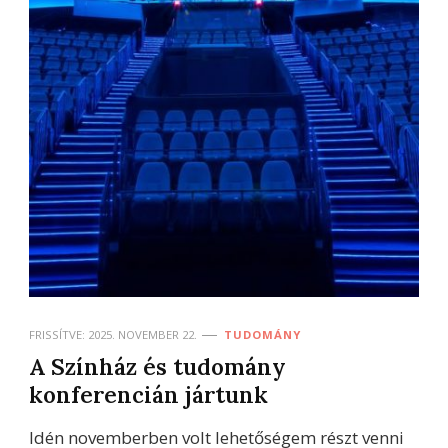
FRISSÍTVE:
2025. NOVEMBER 22.
TUDOMÁNY
A Színház és tudomány
konferencián jártunk
Idén novemberben volt lehetőségem részt venni