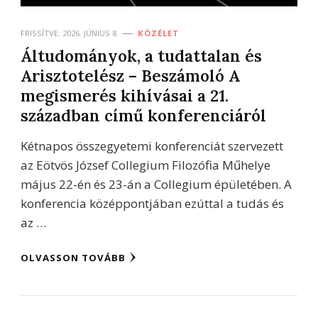
FRISSÍTVE:
2026. JÚNIUS 8.
KÖZÉLET
Áltudományok, a tudattalan és
Arisztotelész – Beszámoló A
megismerés kihívásai a 21.
században című konferenciáról
Kétnapos összegyetemi konferenciát szervezett
az Eötvös József Collegium Filozófia Műhelye
május 22-én és 23-án a Collegium épületében. A
konferencia középpontjában ezúttal a tudás és
az …
OLVASSON TOVÁBB