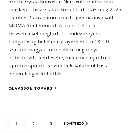
Szekfű Gyula Könyvtár. Nem volt ez idén sem
másképp, hisz e falak között tartották meg 2025.
október 2-án az immáron hagyománnyá vált
MOMA-konferenciát. A tizenöt előadó
részvételével megtartott rendezvényen a
hallgatóság betekintést nyerhetett a 18–20.
századi magyar történelem megannyi
érdekfeszítő kérdésébe, miközben újabb és
újabb inspirációk születtek, valamint friss
ismeretségek kötődtek.
OLVASSON TOVÁBB
Bejegyzések
OLDAL
OLDAL
OLDAL
1
2
3
KÖVETKEZŐ
lapozása