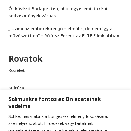
Öt kávézó Budapesten, ahol egyetemistaként
kedvezmények várnak
„… ami az emberekben jó – elmúlik, de nem így a
művészetben” – Rófusz Ferenc az ELTE Filmklubban
Rovatok
Közélet
Kultúra
Számunkra fontos az Ön adatainak
védelme
Sport
Sütiket használunk a böngészési élmény fokozására,
Tudomány
személyre szabott hirdetések vagy tartalmak
megjelenítésére, valamint a forgalom elemzésére. A