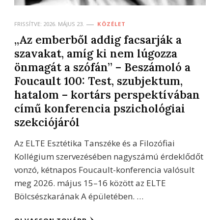
FRISSÍTVE:
2026. MÁJUS 23.
KÖZÉLET
„Az emberből addig facsarják a
szavakat, amíg ki nem lúgozza
önmagát a szófán” – Beszámoló a
Foucault 100: Test, szubjektum,
hatalom – kortárs perspektívában
című konferencia pszichológiai
szekciójáról
Az ELTE Esztétika Tanszéke és a Filozófiai
Kollégium szervezésében nagyszámú érdeklődőt
vonzó, kétnapos Foucault-konferencia valósult
meg 2026. május 15–16 között az ELTE
Bölcsészkarának A épületében. …