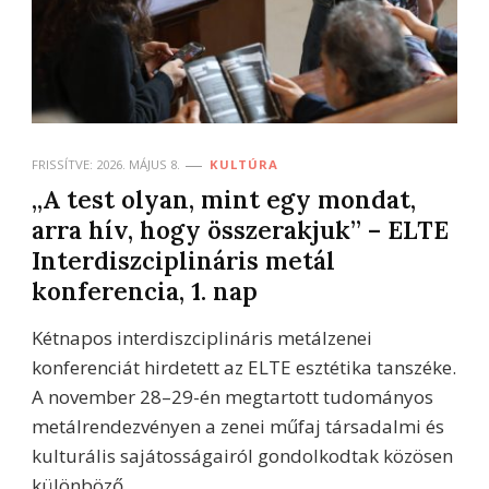
FRISSÍTVE:
2026. MÁJUS 8.
KULTÚRA
„A test olyan, mint egy mondat,
arra hív, hogy összerakjuk” – ELTE
Interdiszciplináris metál
konferencia, 1. nap
Kétnapos interdiszciplináris metálzenei
konferenciát hirdetett az ELTE esztétika tanszéke.
A november 28–29-én megtartott tudományos
metálrendezvényen a zenei műfaj társadalmi és
kulturális sajátosságairól gondolkodtak közösen
különböző …