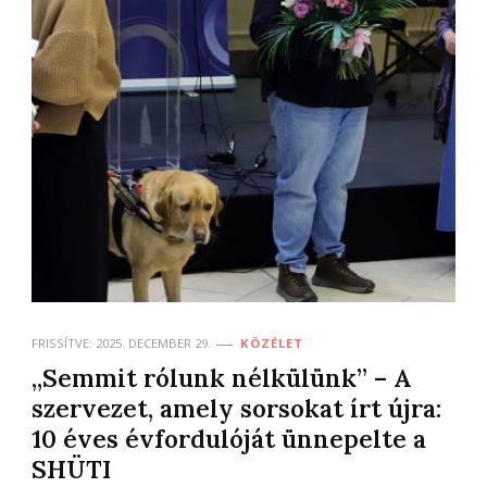
FRISSÍTVE:
2025. DECEMBER 29.
KÖZÉLET
„Semmit rólunk nélkülünk” – A
szervezet, amely sorsokat írt újra:
10 éves évfordulóját ünnepelte a
SHÜTI