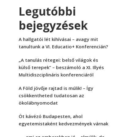
Legutóbbi
bejegyzések
A hallgatói lét kihívásai – avagy mit
tanultunk a VI. Educatio+ Konferencián?
„A tanulás rétegei: belső világok és
külső terepek” – beszámoló a XI. Illyés
Multidiszciplináris konferenciáról
A Föld jövője rajtad is múlik! – Így
csökkentheted tudatosan az
ökolábnyomodat
Öt kávézó Budapesten, ahol
egyetemistaként kedvezmények várnak