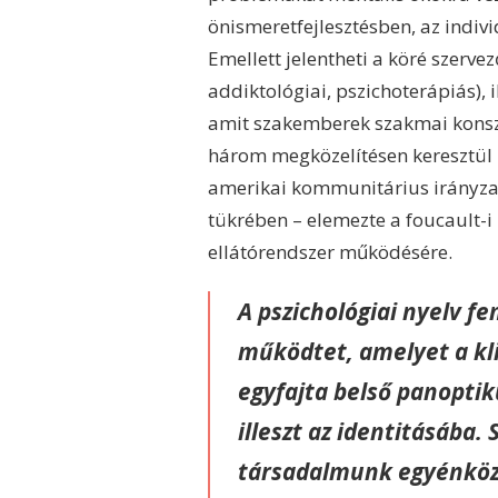
önismeretfejlesztésben, az indi
Emellett jelentheti a köré szerve
addiktológiai, pszichoterápiás), 
amit szakemberek szakmai kons
három megközelítésen keresztül 
amerikai kommunitárius irányzat
tükrében – elemezte a foucault-i
ellátórendszer működésére.
A pszichológiai nyelv f
működtet, amelyet a kli
egyfajta belső panopt
illeszt az identitásába.
társadalmunk egyénköz