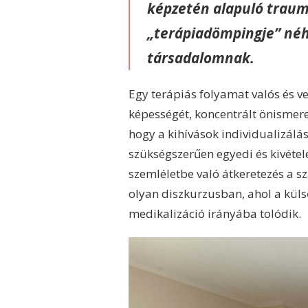
képzetén alapuló traum
„terápiadömpingje” néh
társadalomnak.
Egy terápiás folyamat valós és ve
képességét, koncentrált önismeret
hogy a kihívások individualizálá
szükségszerűen egyedi és kivétele
szemléletbe való átkeretezés a s
olyan diszkurzusban, ahol a kül
medikalizáció irányába tolódik.