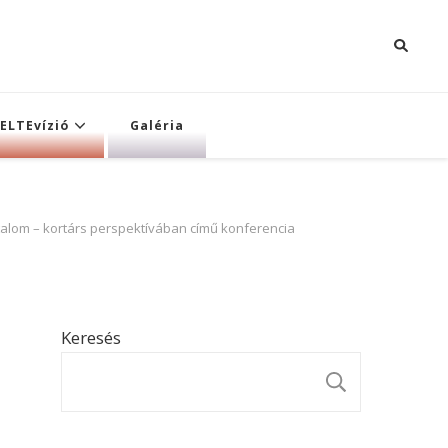
ELTEvízió
Galéria
talom – kortárs perspektívában című konferencia
Keresés
KERESÉ