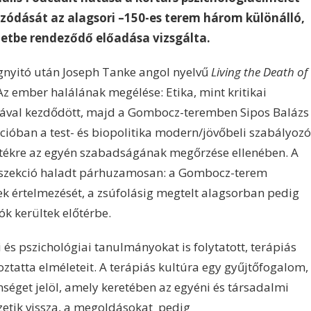
zódását az alagsori –150-es terem három különálló,
zetbe rendeződő előadása vizsgálta.
gnyitó után Joseph Tanke angol nyelvű
Living the Death of
Az ember halálának megélése: Etika, mint kritikai
ásával kezdődött, majd a Gombocz-teremben Sipos Balázs
kcióban a test- és biopolitika modern/jövőbeli szabályozó
rítékre az egyén szabadságának megőrzése ellenében. A
t szekció haladt párhuzamosan: a Gombocz-terem
ek értelmezését, a zsúfolásig megtelt alagsorban pedig
ók kerültek előtérbe.
és pszichológiai tanulmányokat is folytatott, terápiás
oztatta elméleteit. A terápiás kultúra egy gyűjtőfogalom,
enséget jelöl, amely keretében az egyéni és társadalmi
etik vissza, a megoldásokat pedig