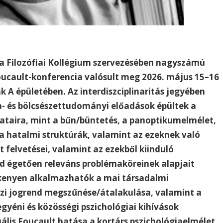
 a Filozófiai Kollégium szervezésében nagyszámú
ucault-konferencia valósult meg 2026. május 15–16
 A épületében. Az interdiszciplinaritás jegyében
ika- és bölcsészettudományi előadások épültek a
zataira, mint a bűn/büntetés, a panoptikumelmélet,
s a hatalmi struktúrák, valamint az ezeknek való
t felvetései, valamint az ezekből kiinduló
ad égetően releváns problémaköreinek alapjait
ékenyen alkalmazhatók a mai társadalmi
zi jogrend megszűnése/átalakulása, valamint a
gyéni és közösségi pszichológiai kihívások
ális Foucault hatása a kortárs pszichológiaelmélet