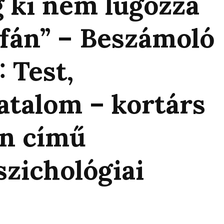
g ki nem lúgozza
fán” – Beszámoló
: Test,
atalom – kortárs
an című
szichológiai