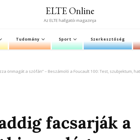
ELTE Online
Az ELTE hallgatói magazinja
Tudomány
Sport
Szerkesztőség
ozza önmagát a szófán” – Beszámoló a Foucault 100: Test, szubjektum, ha
addig facsarják a