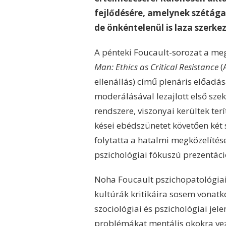
fejlődésére, amelynek szétága
de önkéntelenül is laza szerke
A pénteki Foucault-sorozat a me
Man: Ethics as Critical Resistance
(
ellenállás) című plenáris előad
moderálásával lezajlott első sze
rendszere, viszonyai kerültek te
kései ebédszünetet követően ké
folytatta a hatalmi megközelítés
pszichológiai fókuszú prezentáci
Noha Foucault pszichopatológiai 
kultúrák kritikáira sosem vonatk
szociológiai és pszichológiai jel
problémákat mentális okokra vez