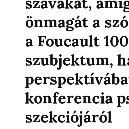
szavakat, amí
önmagát a szó
a Foucault 100
szubjektum, h
perspektíváb
konferencia p
szekciójáról