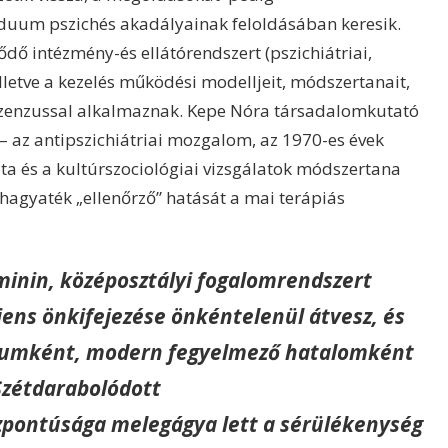
viduum pszichés akadályainak feloldásában keresik.
ződő intézmény-és ellátórendszert (pszichiátriai,
illetve a kezelés működési modelljeit, módszertanait,
zenzussal alkalmaznak. Kepe Nóra társadalomkutató
– az antipszichiátriai mozgalom, az 1970-es évek
a és a kultúrszociológiai vizsgálatok módszertana
 hagyaték „ellenőrző” hatását a mai terápiás
eminin, középosztályi fogalomrendszert
ens önkifejezése önkéntelenül átvesz, és
ikumként, modern fegyelmező hatalomként
 Szétdarabolódott
pontúsága melegágya lett a sérülékenység