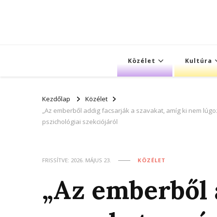
Közélet
Kultúra
Kezdőlap
Közélet
„Az emberből addig facsarják a szavakat, amíg ki nem lúg
pszichológiai szekciójáról
FRISSÍTVE:
2026. MÁJUS 23.
KÖZÉLET
„Az emberből 