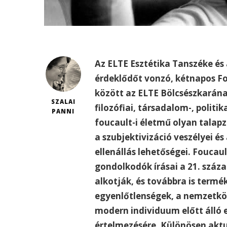
Az ELTE Esztétika Tanszéke és
érdeklődőt vonzó, kétnapos Fo
között az ELTE Bölcsészkarának
SZALAI
filozófiai, társadalom-, polit
PANNI
foucault-i életmű olyan talap
a szubjektivizáció veszélyei é
ellenállás lehetőségei. Foucaul
gondolkodók írásai a 21. száz
alkotják, és továbbra is term
egyenlőtlenségek, a nemzetkö
modern individuum előtt álló e
értelmezésére. Különösen aktu