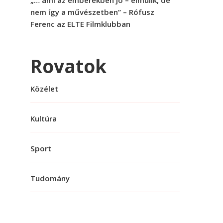
„… ami az emberekben jó – elmúlik, de
nem így a művészetben” – Rófusz
Ferenc az ELTE Filmklubban
Rovatok
Közélet
Kultúra
Sport
Tudomány