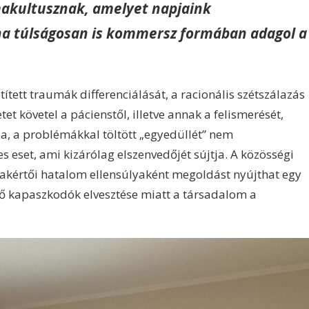
akultusznak, amelyet napjaink
a túlságosan is kommersz formában adagol a
tített traumák differenciálását, a racionális szétszálazás
et követel a pácienstől, illetve annak a felismerését,
sa, a problémákkal töltött „egyedüllét” nem
s eset, ami kizárólag elszenvedőjét sújtja. A közösségi
zakértői hatalom ellensúlyaként megoldást nyújthat egy
ső kapaszkodók elvesztése miatt a társadalom a