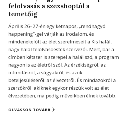
felolvasás a szexshoptól a
temetőig
Április 26–27-én egy kétnapos, „rendhagyó
happening”-gel várják az irodalom, és
mindenekelőtt az élet szerelmeseit a Kis halál,
nagy halál felolvasóestek szervezői. Mert, bár a
címben kétszer is szerepel a halál szó, a program
nagyon is az életről szól. Az érzékiségről, az
intimitásról, a vágyakról, és azok
beteljesüléséről: az élvezetről. És mindazokról a
szerzőkről, akiknek egykor részük volt az élet
élvezetében, ma pedig műveikben élnek tovább.
OLVASSON TOVÁBB