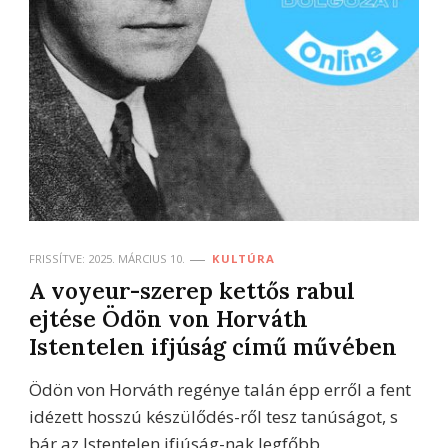
FRISSÍTVE:
2025. MÁRCIUS 10.
KULTÚRA
A voyeur-szerep kettős rabul
ejtése Ödön von Horváth
Istentelen ifjúság című művében
Ödön von Horváth regénye talán épp erről a fent
idézett hosszú készülődés-ről tesz tanúságot, s
bár az Istentelen ifjúság-nak legfőbb