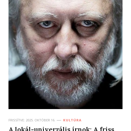
FRISSÍTVE:
2025. OKTÓBER 16.
KULTÚRA
A lokál-univerzális írnok: A friss