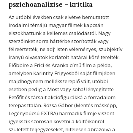
pszichoanalízise – kritika
Az utóbbi években csak elvétve bemutatott
irodalmi témájú magyar filmek kapcsán
elszokhattunk a kellemes csalódástól. Nagy
szerzőinket sorra háttérbe szorították vagy
félreértették, ne adj’ Isten véleményes, szubjektív
irányú olvasatok korlátolt határai közé terelték.
Előbbire a Frici és Aranka című film a példa,
amelyben Karinthy Frigyesből saját filmjében
majdhogynem mellékszereplő vált, utóbbi
esetben pedig a Most vagy soha! lényegítette
Petőfit és társait akciófigurákká a forradalom
terepasztalán. Rózsa Gábor (Mentés másképp,
Legénybúcsú EXTRA) harmadik filmje viszont
igyekszik szorosan követni a költőikonról
született feljegyzéseket, hitelesen ábrázolva a