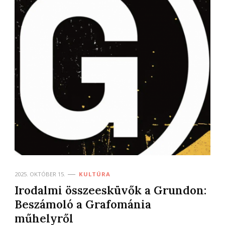
2025. OKTÓBER 15.
KULTÚRA
Irodalmi összeesküvők a Grundon:
Beszámoló a Grafománia
műhelyről