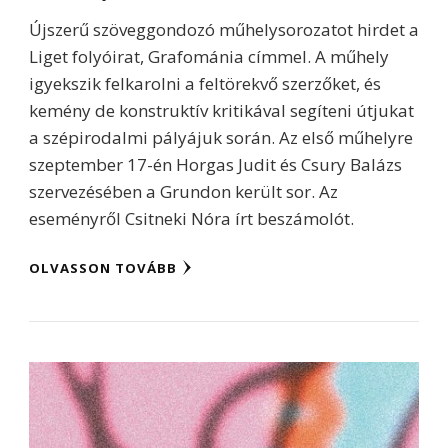
Újszerű szöveggondozó műhelysorozatot hirdet a
Liget folyóirat, Grafománia címmel. A műhely
igyekszik felkarolni a feltörekvő szerzőket, és
kemény de konstruktív kritikával segíteni útjukat
a szépirodalmi pályájuk során. Az első műhelyre
szeptember 17-én Horgas Judit és Csury Balázs
szervezésében a Grundon került sor. Az
eseményről Csitneki Nóra írt beszámolót.
OLVASSON TOVÁBB