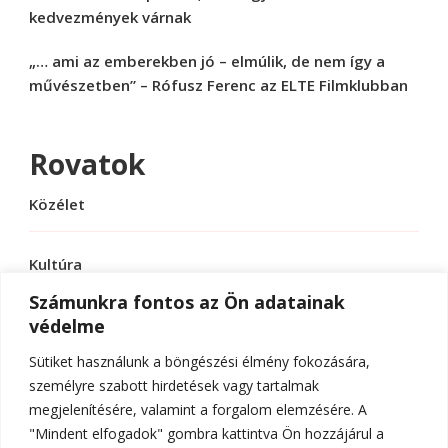
kedvezmények várnak
„… ami az emberekben jó – elmúlik, de nem így a
művészetben” – Rófusz Ferenc az ELTE Filmklubban
Rovatok
Közélet
Kultúra
Számunkra fontos az Ön adatainak
védelme
Sport
Sütiket használunk a böngészési élmény fokozására,
Tudomány
személyre szabott hirdetések vagy tartalmak
megjelenítésére, valamint a forgalom elemzésére. A
"Mindent elfogadok" gombra kattintva Ön hozzájárul a