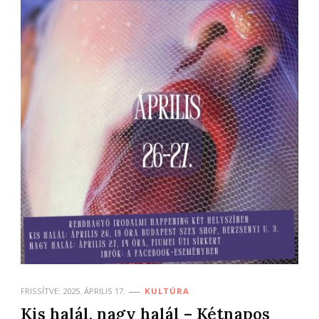
FRISSÍTVE:
2025. ÁPRILIS 17.
KULTÚRA
Kis halál, nagy halál – Kétnapos