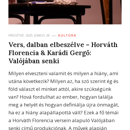
FRISSÍTVE:
2025. JÚNIUS 24.
KULTÚRA
Vers, dalban elbeszélve – Horváth
Florencia & Karádi Gergő:
Valójában senki
Milyen elveszteni valamit és milyen a hiány, ami
utána következik? Milyen az, ha szó szerint ég és
föld választ el minket attól, akire szükségünk
van? Hová fordulhat az ember, hogyan találja
meg a helyét és hogyan definiálja újra önmagát,
ha ez a hiány alapállapottá vált? Ezek a fő témái
a Horváth Florencia versein alapuló Valójában
senki című produkciónak. A művek alapján