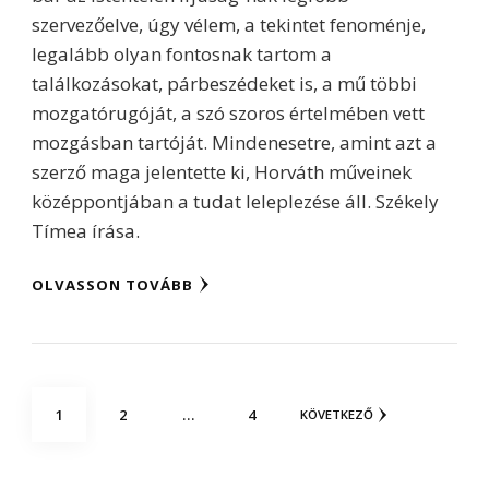
szervezőelve, úgy vélem, a tekintet fenoménje,
legalább olyan fontosnak tartom a
találkozásokat, párbeszédeket is, a mű többi
mozgatórugóját, a szó szoros értelmében vett
mozgásban tartóját. Mindenesetre, amint azt a
szerző maga jelentette ki, Horváth műveinek
középpontjában a tudat leleplezése áll. Székely
Tímea írása.
OLVASSON TOVÁBB
Bejegyzések
OLDAL
OLDAL
OLDAL
1
2
…
4
KÖVETKEZŐ
lapozása