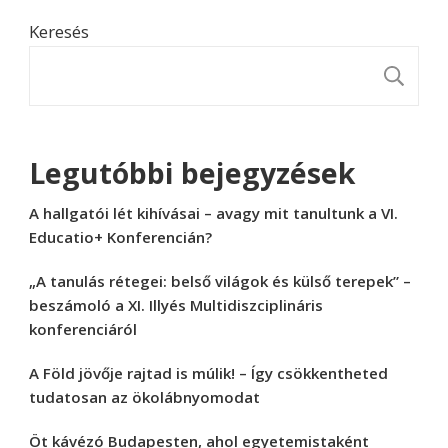
Keresés
K
Legutóbbi bejegyzések
A hallgatói lét kihívásai – avagy mit tanultunk a VI.
Educatio+ Konferencián?
„A tanulás rétegei: belső világok és külső terepek” –
beszámoló a XI. Illyés Multidiszciplináris
konferenciáról
A Föld jövője rajtad is múlik! – Így csökkentheted
tudatosan az ökolábnyomodat
Öt kávézó Budapesten, ahol egyetemistaként