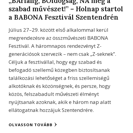
„BArlang, BOldogság, NA meg a
szabad művészet!” – Holnap startol
a BABONA Fesztivál Szentendrén
Július 27–29. között első alkalommal kerül
megrendezésre az összművészeti BABONA
Fesztivál. A háromnapos rendezvényt Z-
generációsok szervezik – nem csak „Z-seknek”.
Céljuk a fesztivállal, hogy egy szabad és
befogadó szellemű közegben biztosítsanak
találkozási lehetőséget a friss szellemiségű
alkotóknak és közönségnek, és persze, hogy
közös, felszabadult művészeti élményt
nyújtsanak azoknak, akik e három nap alatt
ellátogatnak hozzájuk Szentendrére.
OLVASSON TOVÁBB