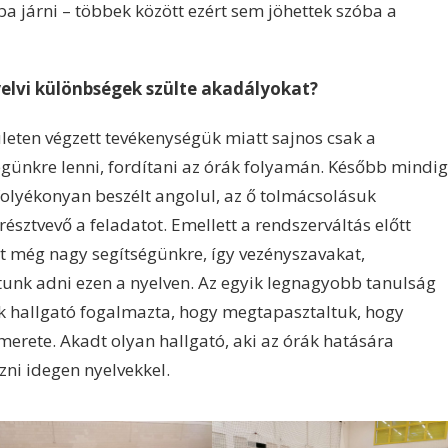
ba járni – többek között ezért sem jöhettek szóba a
yelvi különbségek szülte akadályokat?
ületen végzett tevékenységük miatt sajnos csak a
günkre lenni, fordítani az órák folyamán. Később mindig
folyékonyan beszélt angolul, az ő tolmácsolásuk
észtvevő a feladatot. Emellett a rendszerváltás előtt
t még nagy segítségünkre, így vezényszavakat,
udtunk adni ezen a nyelven. Az egyik legnagyobb tanulság
ik hallgató fogalmazta, hogy megtapasztaltuk, hogy
merete. Akadt olyan hallgató, aki az órák hatására
ni idegen nyelvekkel.