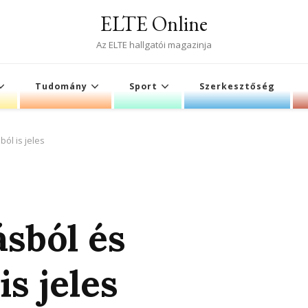
ELTE Online
Az ELTE hallgatói magazinja
Tudomány
Sport
Szerkesztőség
ól is jeles
ásból és
is jeles