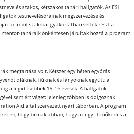
stnevelés szakos, kétszakos tanári hallgatók. Az ESI
llgatók testnevelésóráinak megszervezése és
mjában mint szakmai gyakorlatban vettek részt a
íg mentor-tanáraik önkéntesen járultak hozzá a program
órák megtartása volt. Kétszer egy héten egyórás
gyvenöt diáknak, fiúknak és lányoknak együtt; a
 míg a legidősebbek 15-16 évesek. A hallgatók
gével sem ért véget: jelenleg többen is dolgoznak
ration Aid által szervezett nyári táborban. A program
 körében, hogy bíznak abban, hogy az együttműködés a