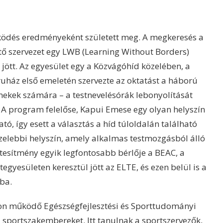
ödés eredményeként született meg. A megkeresés a
tő szervezet egy LWB (Learning Without Borders)
jött. Az egyesület egy a Közvágóhíd közelében, a
ruház első emeletén szervezte az oktatást a háború
mekek számára – a testnevelésórák lebonyolítását
 program felelőse, Kapui Emese egy olyan helyszín
tó, így esett a választás a híd túloldalán található
zelebbi helyszín, amely alkalmas testmozgásból álló
tesítmény egyik legfontosabb bérlője a BEAC, a
gyesületen keresztül jött az ELTE, és ezen belül is a
ba.
on működő Egészségfejlesztési és Sporttudományi
k a sportszakembereket. Itt tanulnak a sportszervezők,