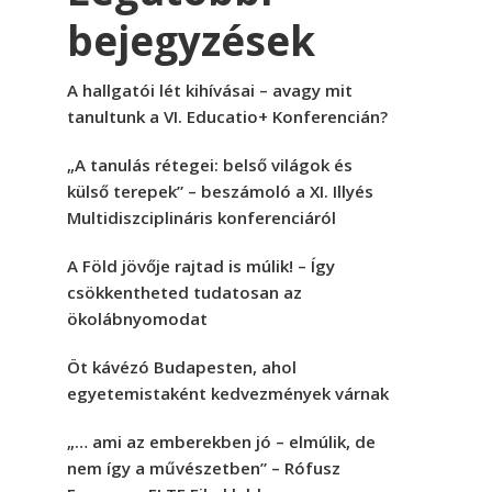
bejegyzések
A hallgatói lét kihívásai – avagy mit
tanultunk a VI. Educatio+ Konferencián?
„A tanulás rétegei: belső világok és
külső terepek” – beszámoló a XI. Illyés
Multidiszciplináris konferenciáról
A Föld jövője rajtad is múlik! – Így
csökkentheted tudatosan az
ökolábnyomodat
Öt kávézó Budapesten, ahol
egyetemistaként kedvezmények várnak
„… ami az emberekben jó – elmúlik, de
nem így a művészetben” – Rófusz