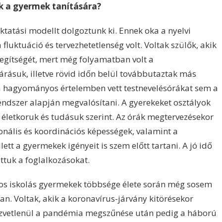
k a gyermek tanítására?
tatási modellt dolgoztunk ki. Ennek oka a nyelvi
fluktuáció és tervezhetetlenség volt. Voltak szülők, akik
 segítségét, mert még folyamatban volt a
rásuk, illetve rövid időn belül továbbutaztak más
a hagyományos értelemben vett testnevelésórákat sem a
endszer alapján megvalósítani. A gyerekeket osztályok
 életkoruk és tudásuk szerint. Az órák megtervezésekor
onális és koordinációs képességek, valamint a
tt a gyermekek igényeit is szem előtt tartani. A jó idő
ttuk a foglalkozásokat.
os iskolás gyermekek többsége élete során még sosem
. Voltak, akik a koronavírus-járvány kitörésekor
zvetlenül a pandémia megszűnése után pedig a háború