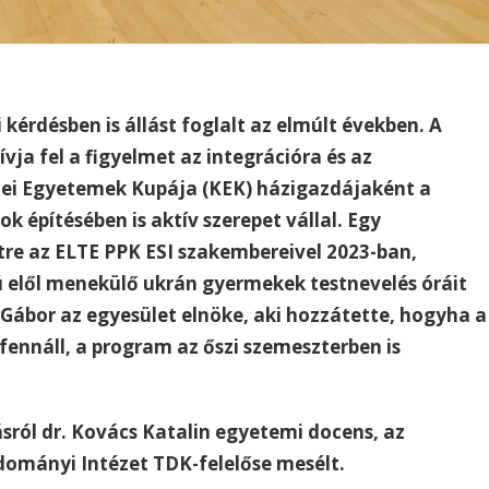
kérdésben is állást foglalt az elmúlt években. A
ja fel a figyelmet az integrációra és az
ei Egyetemek Kupája (KEK) házigazdájaként a
k építésében is aktív szerepet vállal. Egy
tre az ELTE PPK ESI szakembereivel 2023-ban,
ú elől menekülő ukrán gyermekek testnevelés óráit
 Gábor az egyesület elnöke, aki hozzátette, hogyha a
 fennáll, a program az őszi szemeszterben is
sról dr. Kovács Katalin egyetemi docens, az
udományi Intézet TDK-felelőse mesélt.