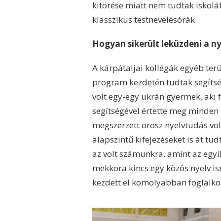
kitörése miatt nem tudtak iskolá
klasszikus testnevelésórák.
Hogyan sikerült leküzdeni a n
A kárpátaljai kollégák egyéb ter
program kezdetén tudtak segítsé
volt egy-egy ukrán gyermek, aki 
segítségével értette meg minden r
megszerzett orosz nyelvtudás vol
alapszintű kifejezéseket is át t
az volt számunkra, amint az egy
mekkora kincs egy közös nyelv is
kezdett el komolyabban foglalkoz