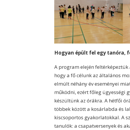
Hogyan épült fel egy tanóra, 
A program elején feltérképeztük a
hogy a fő célunk az általános mo
elmúlt néhány év eseményei mia
működni, ezért főleg ügyességi g
készültünk az órákra. A hétfői ór
többek között a kosárlabda és la
kiscsoportos gyakorlatokkal. A s
tanulók: a csapatversenyek és a