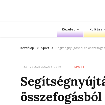
Közélet
Kultúra
Kezdőlap
Sport
Segítségnyújtásból és összefogásb
FRISSÍTVE:
2023. AUGUSZTUS 19.
SPORT
Segítségnyújt
összefogásból 