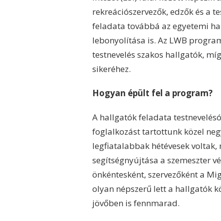
rekreációszervezők, edzők és a te
feladata továbbá az egyetemi ha
lebonyolítása is. Az LWB progra
testnevelés szakos hallgatók, m
sikeréhez.
Hogyan épült fel a program?
A hallgatók feladata testnevelés
foglalkozást tartottunk közel ne
legfiatalabbak hétévesek voltak,
segítségnyújtása a szemeszter vé
önkéntesként, szervezőként a Mig
olyan népszerű lett a hallgatók
jövőben is fennmarad.