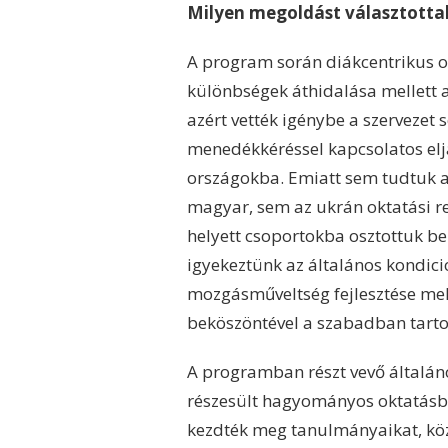
Milyen megoldást választotta
A program során diákcentrikus ok
különbségek áthidalása mellett a 
azért vették igénybe a szervezet
menedékkéréssel kapcsolatos eljá
országokba. Emiatt sem tudtuk 
magyar, sem az ukrán oktatási r
helyett csoportokba osztottuk be
igyekeztünk az általános kondici
mozgásműveltség fejlesztése melle
beköszöntével a szabadban tarto
A programban részt vevő általán
részesült hagyományos oktatásban
kezdték meg tanulmányaikat, kö