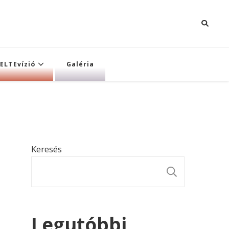
ELTEvízió
Galéria
Keresés
KERESÉ
Legutóbbi