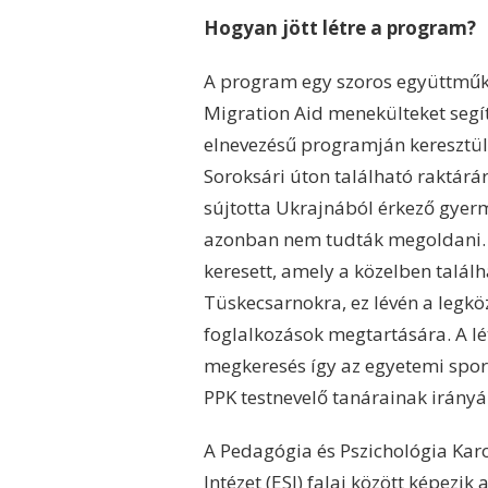
Hogyan jött létre a program?
A program egy szoros együttműk
Migration Aid menekülteket segí
elnevezésű programján keresztül 
Soroksári úton található raktárá
sújtotta Ukrajnából érkező gyer
azonban nem tudták megoldani. A
keresett, amely a közelben találha
Tüskecsarnokra, ez lévén a legkö
foglalkozások megtartására. A lé
megkeresés így az egyetemi sporte
PPK testnevelő tanárainak irányá
A Pedagógia és Pszichológia Kar
Intézet (ESI) falai között képezi