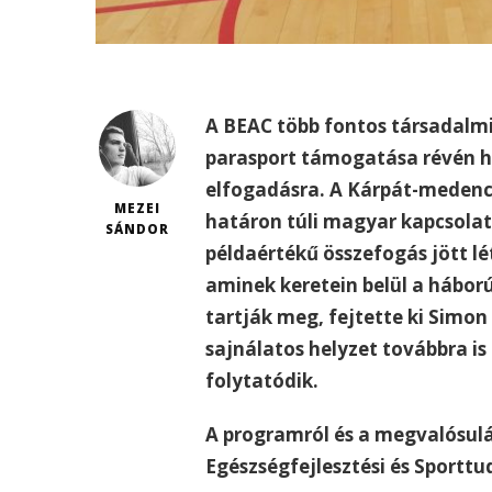
A BEAC több fontos társadalmi 
parasport támogatása révén hív
elfogadásra. A Kárpát-medenc
MEZEI
határon túli magyar kapcsolato
SÁNDOR
példaértékű összefogás jött lé
aminek keretein belül a hábor
tartják meg, fejtette ki Simon
sajnálatos helyzet továbbra is
folytatódik.
A programról és a megvalósulá
Egészségfejlesztési és Sportt