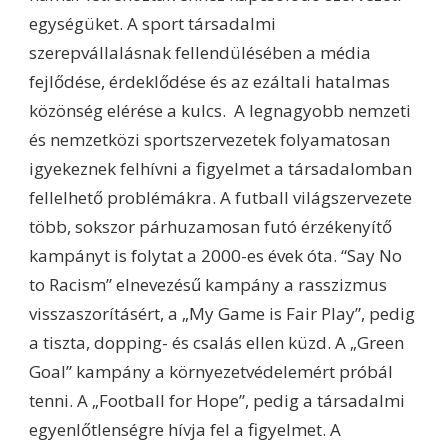
egységüket. A sport társadalmi
szerepvállalásnak fellendülésében a média
fejlődése, érdeklődése és az ezáltali hatalmas
közönség elérése a kulcs. A legnagyobb nemzeti
és nemzetközi sportszervezetek folyamatosan
igyekeznek felhívni a figyelmet a társadalomban
fellelhető problémákra. A futball világszervezete
több, sokszor párhuzamosan futó érzékenyítő
kampányt is folytat a 2000-es évek óta. “Say No
to Racism” elnevezésű kampány a rasszizmus
visszaszorításért, a „My Game is Fair Play”, pedig
a tiszta, dopping- és csalás ellen küzd. A „Green
Goal” kampány a környezetvédelemért próbál
tenni. A „Football for Hope”, pedig a társadalmi
egyenlőtlenségre hívja fel a figyelmet. A