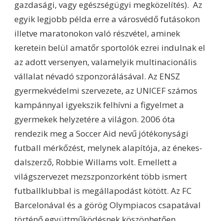
gazdasági, vagy egészségügyi megközelítés). Az
egyik legjobb példa erre a városvédő futásokon
illetve maratonokon való részvétel, aminek
keretein belül amatőr sportolók ezrei indulnak el
az adott versenyen, valamelyik multinacionális
vállalat névadó szponzorálásával. Az ENSZ
gyermekvédelmi szervezete, az UNICEF számos
kampánnyal igyekszik felhívni a figyelmet a
gyermekek helyzetére a világon. 2006 óta
rendezik meg a Soccer Aid nevű jótékonysági
futball mérkőzést, melynek alapítója, az énekes-
dalszerző, Robbie Willams volt. Emellett a
világszervezet mezszponzorként több ismert
futballklubbal is megállapodást kötött. Az FC
Barcelonával és a görög Olympiacos csapatával
történő együttműködésnek köszönhetően