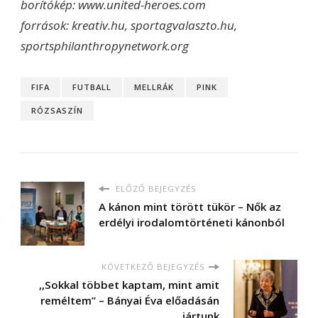
borítókép: www.united-heroes.com
források: kreativ.hu, sportagvalaszto.hu,
sportsphilanthropynetwork.org
FIFA
FUTBALL
MELLRÁK
PINK
RÓZSASZÍN
ELŐZŐ BEJEGYZÉS
A kánon mint törött tükör – Nők az
erdélyi irodalomtörténeti kánonból
KÖVETKEZŐ BEJEGYZÉS
,,Sokkal többet kaptam, mint amit
reméltem” – Bányai Éva előadásán
jártunk