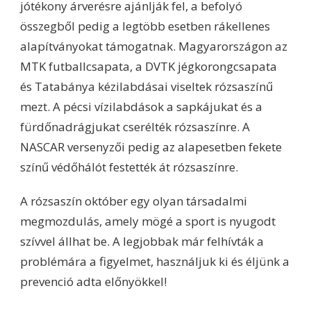
jótékony árverésre ajánlják fel, a befolyó
összegből pedig a legtöbb esetben rákellenes
alapítványokat támogatnak. Magyarországon az
MTK futballcsapata, a DVTK jégkorongcsapata
és Tatabánya kézilabdásai viseltek rózsaszínű
mezt. A pécsi vízilabdások a sapkájukat és a
fürdőnadrágjukat cserélték rózsaszínre. A
NASCAR versenyzői pedig az alapesetben fekete
színű védőhálót festették át rózsaszínre.
A rózsaszín október egy olyan társadalmi
megmozdulás, amely mögé a sport is nyugodt
szívvel állhat be. A legjobbak már felhívták a
problémára a figyelmet, használjuk ki és éljünk a
prevenció adta előnyökkel!