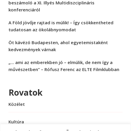
beszámoló a XI. Illyés Multidiszciplináris
konferenciáról
A Föld jövője rajtad is múlik! – Így csökkentheted
tudatosan az ökolábnyomodat
Öt kávézó Budapesten, ahol egyetemistaként
kedvezmények várnak
„… ami az emberekben jó – elmúlik, de nem így a
művészetben” – Rófusz Ferenc az ELTE Filmklubban
Rovatok
Közélet
Kultúra