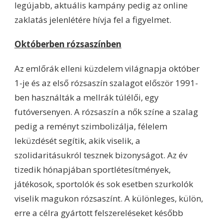
legújabb, aktuális kampány pedig az online
zaklatás jelenlétére hívja fel a figyelmet.
Októberben rózsaszínben
Az emlőrák elleni küzdelem világnapja október
1-je és az első rózsaszín szalagot először 1991-
ben használták a mellrák túlélői, egy
futóversenyen. A rózsaszín a nők színe a szalag
pedig a reményt szimbolizálja, félelem
leküzdését segítik, akik viselik, a
szolidaritásukról tesznek bizonyságot. Az év
tizedik hónapjában sportlétesítmények,
játékosok, sportolók és sok esetben szurkolók
viselik magukon rózsaszínt. A különleges, külön,
erre a célra gyártott felszereléseket később