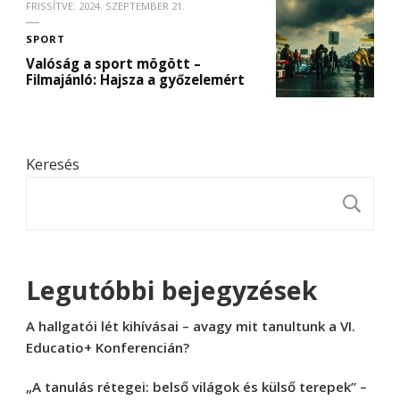
FRISSÍTVE:
2024. SZEPTEMBER 21.
SPORT
Valóság a sport mögött –
Filmajánló: Hajsza a győzelemért
Keresés
K
Legutóbbi bejegyzések
A hallgatói lét kihívásai – avagy mit tanultunk a VI.
Educatio+ Konferencián?
„A tanulás rétegei: belső világok és külső terepek” –