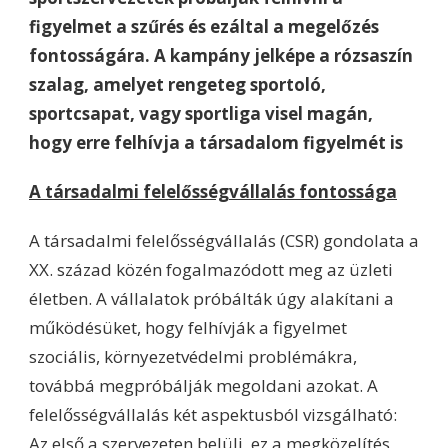
figyelmet a szűrés és ezáltal a megelőzés
fontosságára. A kampány jelképe a rózsaszín
szalag, amelyet rengeteg sportoló,
sportcsapat, vagy sportliga visel magán,
hogy erre felhívja a társadalom figyelmét
is
A társadalmi felelősségvállalás fontossága
A társadalmi felelősségvállalás (CSR) gondolata a
XX. század közén fogalmazódott meg az üzleti
életben. A vállalatok próbálták úgy alakítani a
működésüket, hogy felhívják a figyelmet
szociális, környezetvédelmi problémákra,
továbbá megpróbálják megoldani azokat. A
felelősségvállalás két aspektusból vizsgálható:
Az első a szervezeten belüli, ez a megközelítés