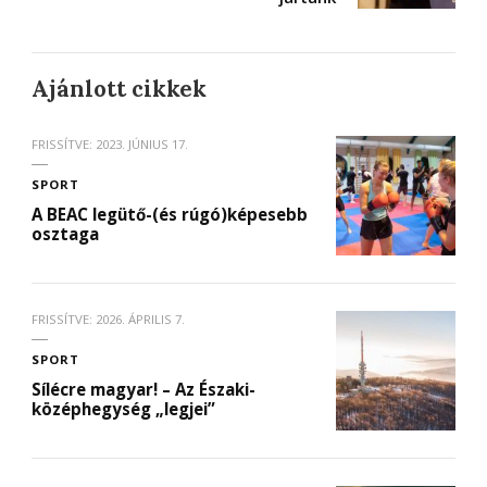
Ajánlott cikkek
FRISSÍTVE:
2023. JÚNIUS 17.
SPORT
A BEAC legütő-(és rúgó)képesebb
osztaga
FRISSÍTVE:
2026. ÁPRILIS 7.
SPORT
Sílécre magyar! – Az Északi-
középhegység „legjei”