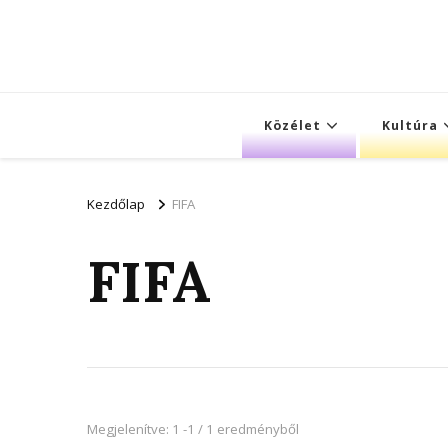
Közélet
Kultúra
Kezdőlap
FIFA
FIFA
Megjelenítve: 1 -1 / 1 eredményből