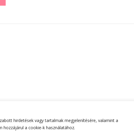
abott hirdetések vagy tartalmak megjelenítésére, valamint a
tartva.
Hello Fashion | Fejlesztette
Blossom Themes
.Készített
 hozzájárul a cookie-k használatához.