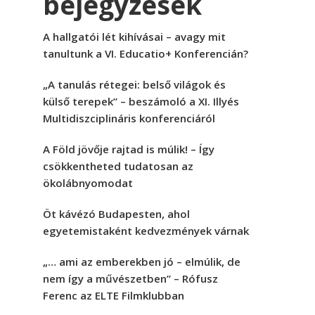
bejegyzések
A hallgatói lét kihívásai – avagy mit
tanultunk a VI. Educatio+ Konferencián?
„A tanulás rétegei: belső világok és
külső terepek” – beszámoló a XI. Illyés
Multidiszciplináris konferenciáról
A Föld jövője rajtad is múlik! – Így
csökkentheted tudatosan az
ökolábnyomodat
Öt kávézó Budapesten, ahol
egyetemistaként kedvezmények várnak
„… ami az emberekben jó – elmúlik, de
nem így a művészetben” – Rófusz
Ferenc az ELTE Filmklubban