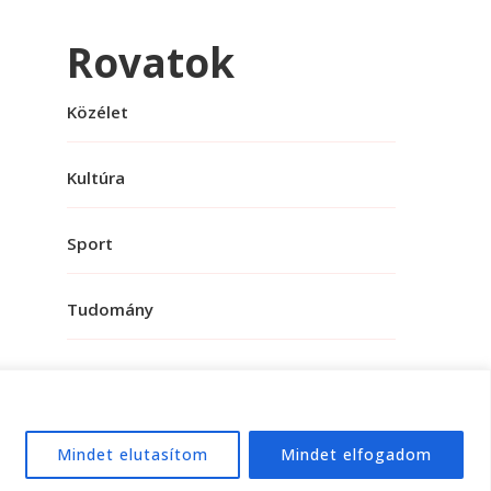
Rovatok
Közélet
Kultúra
Sport
Tudomány
Mindet elutasítom
Mindet elfogadom
e:
WordPress
.