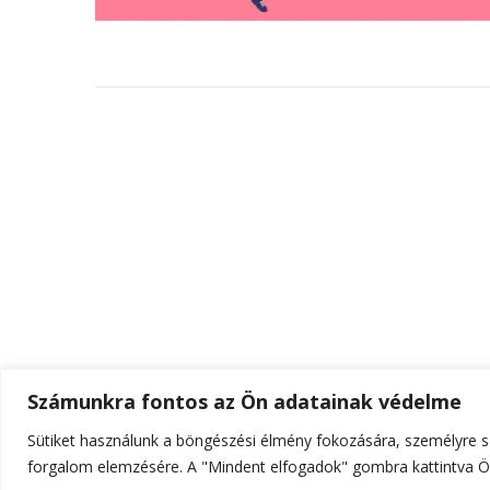
Számunkra fontos az Ön adatainak védelme
Sütiket használunk a böngészési élmény fokozására, személyre sz
© Szerzői jog 2026
ELTE Online
. Minden jog fenn
forgalom elemzésére. A "Mindent elfogadok" gombra kattintva Ön