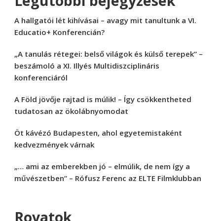
Legutóbbi bejegyzések
A hallgatói lét kihívásai – avagy mit tanultunk a VI.
Educatio+ Konferencián?
„A tanulás rétegei: belső világok és külső terepek” –
beszámoló a XI. Illyés Multidiszciplináris
konferenciáról
A Föld jövője rajtad is múlik! – Így csökkentheted
tudatosan az ökolábnyomodat
Öt kávézó Budapesten, ahol egyetemistaként
kedvezmények várnak
„… ami az emberekben jó – elmúlik, de nem így a
művészetben” – Rófusz Ferenc az ELTE Filmklubban
Rovatok