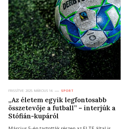
FRISSÍTVE:
2025. MÁRCIUS 14.
SPORT
„Az életem egyik legfontosabb
összetevője a futball” – interjúk a
Stófián-kupáról
Március 5-én tartották részen az ELTE által is