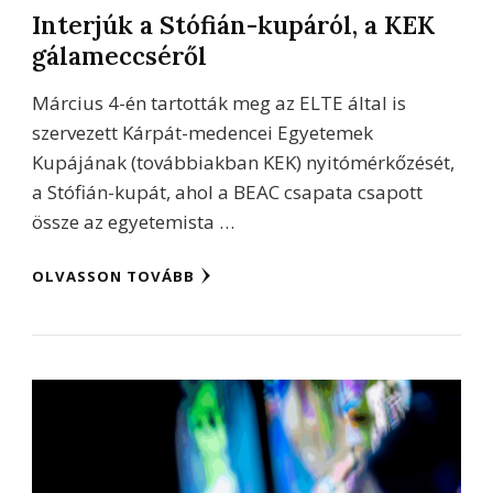
Interjúk a Stófián-kupáról, a KEK
gálameccséről
Március 4-én tartották meg az ELTE által is
szervezett Kárpát-medencei Egyetemek
Kupájának (továbbiakban KEK) nyitómérkőzését,
a Stófián-kupát, ahol a BEAC csapata csapott
össze az egyetemista …
OLVASSON TOVÁBB