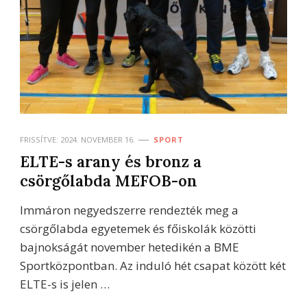
FRISSÍTVE:
2024. NOVEMBER 16.
SPORT
ELTE-s arany és bronz a
csörgőlabda MEFOB-on
Immáron negyedszerre rendezték meg a
csörgőlabda egyetemek és főiskolák közötti
bajnokságát november hetedikén a BME
Sportközpontban. Az induló hét csapat között két
ELTE-s is jelen …