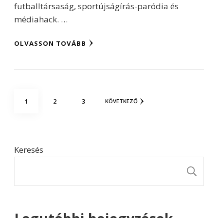
futballtársaság, sportújságírás-paródia és
médiahack. …
OLVASSON TOVÁBB
Bejegyzések
OLDAL
OLDAL
OLDAL
1
2
3
KÖVETKEZŐ
lapozása
Keresés
K