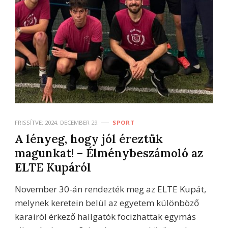
FRISSÍTVE:
2024. DECEMBER 29.
SPORT
A lényeg, hogy jól éreztük
magunkat! – Élménybeszámoló az
ELTE Kupáról
November 30-án rendezték meg az ELTE Kupát,
melynek keretein belül az egyetem különböző
karairól érkező hallgatók focizhattak egymás