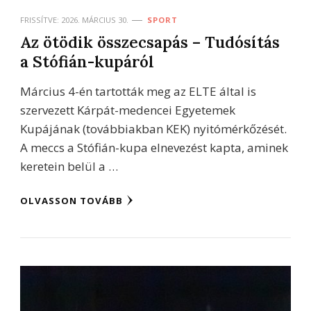
FRISSÍTVE:
2026. MÁRCIUS 30.
SPORT
Az ötödik összecsapás – Tudósítás
a Stófián-kupáról
Március 4-én tartották meg az ELTE által is
szervezett Kárpát-medencei Egyetemek
Kupájának (továbbiakban KEK) nyitómérkőzését.
A meccs a Stófián-kupa elnevezést kapta, aminek
keretein belül a …
OLVASSON TOVÁBB