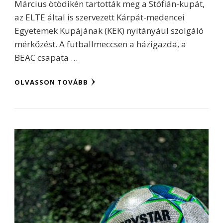
Március ötödikén tartották meg a Stófián-kupát,
az ELTE által is szervezett Kárpát-medencei
Egyetemek Kupájának (KEK) nyitányául szolgáló
mérkőzést. A futballmeccsen a házigazda, a
BEAC csapata …
OLVASSON TOVÁBB