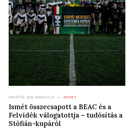
FRISSÍTVE:
2025. MÁRCIUS 21.
SPORT
Ismét összecsapott a BEAC és a
Felvidék válogatottja – tudósítás a
Stófián-kupáról