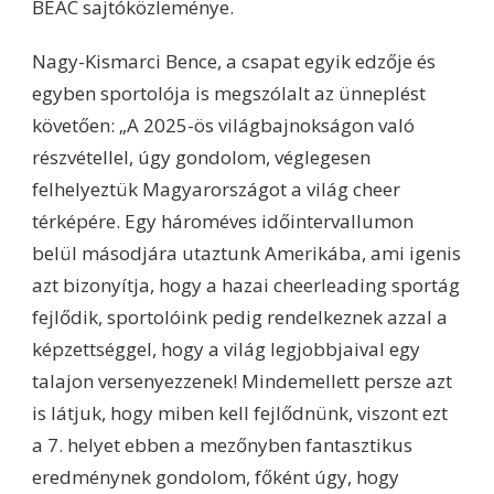
BEAC sajtóközleménye.
Nagy-Kismarci Bence, a csapat egyik edzője és
egyben sportolója is megszólalt az ünneplést
követően: „A 2025-ös világbajnokságon való
részvétellel, úgy gondolom, véglegesen
felhelyeztük Magyarországot a világ cheer
térképére. Egy hároméves időintervallumon
belül másodjára utaztunk Amerikába, ami igenis
azt bizonyítja, hogy a hazai cheerleading sportág
fejlődik, sportolóink pedig rendelkeznek azzal a
képzettséggel, hogy a világ legjobbjaival egy
talajon versenyezzenek! Mindemellett persze azt
is látjuk, hogy miben kell fejlődnünk, viszont ezt
a 7. helyet ebben a mezőnyben fantasztikus
eredménynek gondolom, főként úgy, hogy