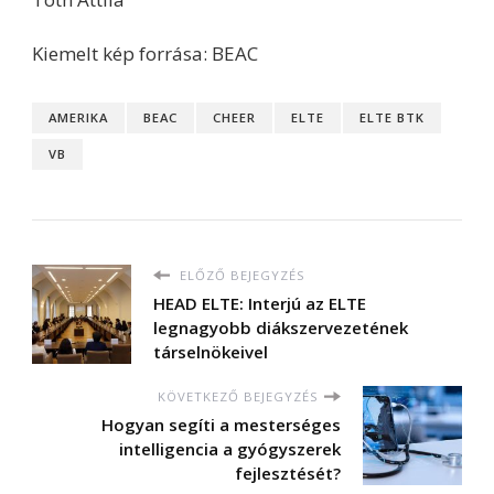
Kiemelt kép forrása: BEAC
AMERIKA
BEAC
CHEER
ELTE
ELTE BTK
VB
ELŐZŐ BEJEGYZÉS
HEAD ELTE: Interjú az ELTE
legnagyobb diákszervezetének
társelnökeivel
KÖVETKEZŐ BEJEGYZÉS
Hogyan segíti a mesterséges
intelligencia a gyógyszerek
fejlesztését?