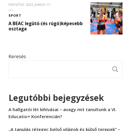
FRISSÍTVE:
2023. JÚNIUS 17.
SPORT
A BEAC legütő-(és rúgó)képesebb
osztaga
Keresés
K
Legutóbbi bejegyzések
A hallgatói lét kihívásai – avagy mit tanultunk a VI.
Educatio+ Konferencián?
„A tanulás rétegei: belső világok és külső terepek” –