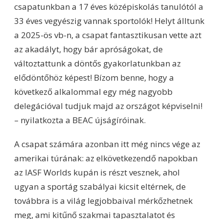
csapatunkban a 17 éves középiskolás tanulótól a
33 éves vegyészig vannak sportolók! Helyt álltunk
a 2025-ös vb-n, a csapat fantasztikusan vette azt
az akadályt, hogy bár apróságokat, de
változtattunk a döntős gyakorlatunkban az
elődöntőhöz képest! Bízom benne, hogy a
következő alkalommal egy még nagyobb
delegációval tudjuk majd az országot képviselni!
– nyilatkozta a BEAC újságíróinak.
A csapat számára azonban itt még nincs vége az
amerikai túrának: az elkövetkezendő napokban
az IASF Worlds kupán is részt vesznek, ahol
ugyan a sportág szabályai kicsit eltérnek, de
továbbra is a világ legjobbaival mérkőzhetnek
meg, ami kitűnő szakmai tapasztalatot és