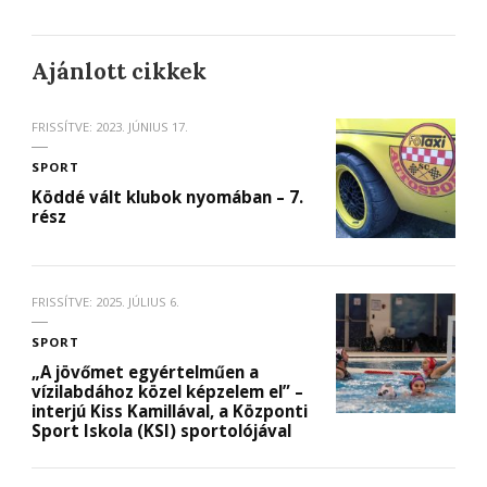
Ajánlott cikkek
FRISSÍTVE:
2023. JÚNIUS 17.
SPORT
Köddé vált klubok nyomában – 7.
rész
FRISSÍTVE:
2025. JÚLIUS 6.
SPORT
„A jövőmet egyértelműen a
vízilabdához közel képzelem el” –
interjú Kiss Kamillával, a Központi
Sport Iskola (KSI) sportolójával