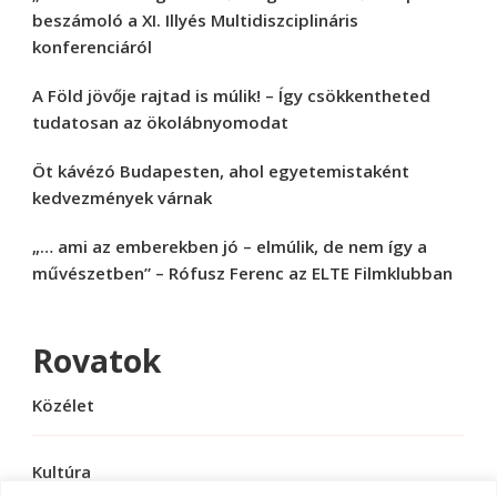
beszámoló a XI. Illyés Multidiszciplináris
konferenciáról
A Föld jövője rajtad is múlik! – Így csökkentheted
tudatosan az ökolábnyomodat
Öt kávézó Budapesten, ahol egyetemistaként
kedvezmények várnak
„… ami az emberekben jó – elmúlik, de nem így a
művészetben” – Rófusz Ferenc az ELTE Filmklubban
Rovatok
Közélet
Kultúra