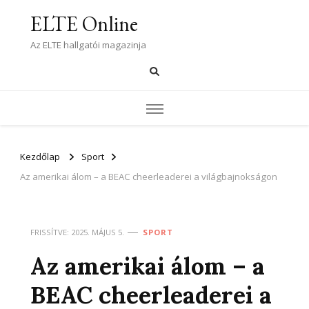
ELTE Online
Az ELTE hallgatói magazinja
Kezdőlap
Sport
Az amerikai álom – a BEAC cheerleaderei a világbajnokságon
FRISSÍTVE:
2025. MÁJUS 5.
SPORT
Az amerikai álom – a
BEAC cheerleaderei a