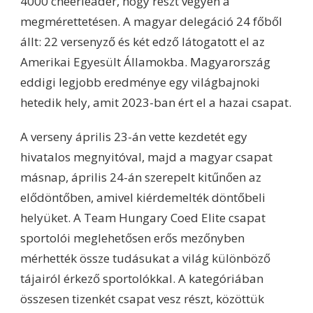
4000 cheerleader, hogy részt vegyen a
megmérettetésen. A magyar delegáció 24 főből
állt: 22 versenyző és két edző látogatott el az
Amerikai Egyesült Államokba. Magyarország
eddigi legjobb eredménye egy világbajnoki
hetedik hely, amit 2023-ban ért el a hazai csapat.
A verseny április 23-án vette kezdetét egy
hivatalos megnyitóval, majd a magyar csapat
másnap, április 24-án szerepelt kitűnően az
elődöntőben, amivel kiérdemelték döntőbeli
helyüket. A Team Hungary Coed Elite csapat
sportolói meglehetősen erős mezőnyben
mérhették össze tudásukat a világ különböző
tájairól érkező sportolókkal. A kategóriában
összesen tizenkét csapat vesz részt, közöttük