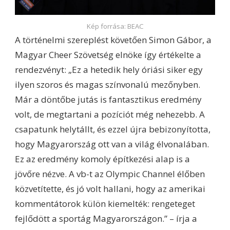
Kép forrása: BEAC
A történelmi szereplést követően Simon Gábor, a
Magyar Cheer Szövetség elnöke így értékelte a
rendezvényt: „Ez a hetedik hely óriási siker egy
ilyen szoros és magas színvonalú mezőnyben.
Már a döntőbe jutás is fantasztikus eredmény
volt, de megtartani a pozíciót még nehezebb. A
csapatunk helytállt, és ezzel újra bebizonyította,
hogy Magyarország ott van a világ élvonalában.
Ez az eredmény komoly építkezési alap is a
jövőre nézve. A vb-t az Olympic Channel élőben
közvetítette, és jó volt hallani, hogy az amerikai
kommentátorok külön kiemelték: rengeteget
fejlődött a sportág Magyarországon.” – írja a