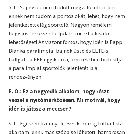
S. L.: Sajnos ez nem tudott megvalósulni idén –
ennek nem tudom a pontos okát, lehet, hogy nem
jelentkezett elég sportoló. Nagyon remélem,
hogy jövőre össze tudjuk hozni ezt a kiváló
lehetőséget! Az viszont fontos, hogy idén is Papp
Bianka paralimpiai bajnok úszó és ELTE-s
hallgató a KEK egyik arca, ami részben biztosítja
a paralimpiai sportolók jelenlétét is a
rendezvényen.
E. O.: Ez a negyedik alkalom, hogy részt
veszel a nyitómérkőzésen. Mi motivál, hogy
idén is játssz a meccsen?
S. L.: Egészen tizennyolc éves koromig futballista
akartam lenni, más szóba se jöhetett, hamarosan