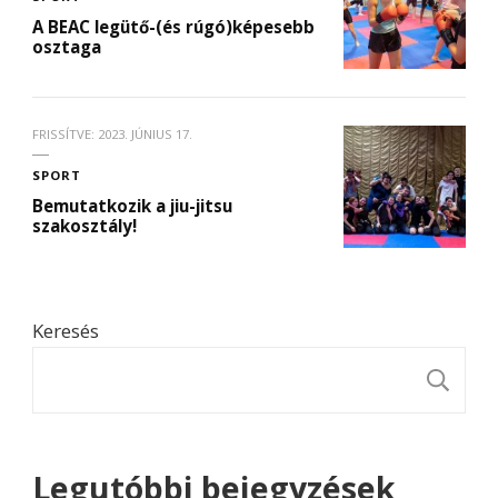
A BEAC legütő-(és rúgó)képesebb
osztaga
FRISSÍTVE:
2023. JÚNIUS 17.
SPORT
Bemutatkozik a jiu-jitsu
szakosztály!
Keresés
K
Legutóbbi bejegyzések