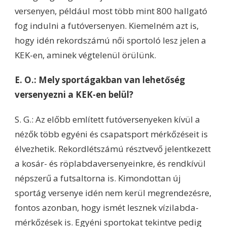
versenyen, például most több mint 800 hallgató
fog indulni a futóversenyen. Kiemelném azt is,
hogy idén rekordszámú női sportoló lesz jelen a
KEK-en, aminek végtelenül örülünk.
E. O.: Mely sportágakban van lehetőség
versenyezni a KEK-en belül?
S. G.: Az előbb említett futóversenyeken kívül a
nézők több egyéni és csapatsport mérkőzéseit is
élvezhetik. Rekordlétszámú résztvevő jelentkezett
a kosár- és röplabdaversenyeinkre, és rendkívül
népszerű a futsaltorna is. Kimondottan új
sportág versenye idén nem kerül megrendezésre,
fontos azonban, hogy ismét lesznek vízilabda-
mérkőzések is. Egyéni sportokat tekintve pedig