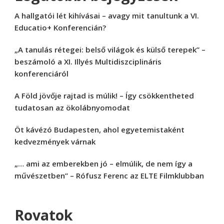
A hallgatói lét kihívásai – avagy mit tanultunk a VI.
Educatio+ Konferencián?
„A tanulás rétegei: belső világok és külső terepek” –
beszámoló a XI. Illyés Multidiszciplináris
konferenciáról
A Föld jövője rajtad is múlik! – Így csökkentheted
tudatosan az ökolábnyomodat
Öt kávézó Budapesten, ahol egyetemistaként
kedvezmények várnak
„… ami az emberekben jó – elmúlik, de nem így a
művészetben” – Rófusz Ferenc az ELTE Filmklubban
Rovatok