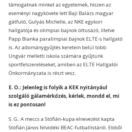
támogatnak minket az egyetemek, hiszen az
eseményi nagykövete lett Baji Balázs magyar
gátfutó, Gulyás Michelle, az NKE egykori
hallgatója és olimpiai bajnok öttusázó, illetve
Papp Bianka paralimpiai bajnok ELTE-s hallgató
is. Az adománygyűjtés keretein belül több
Ungvár melletti iskola számára gyűjtünk
sportfelszereléseket, amiben az ELTE Hallgatói
Önkormányzata is részt vesz.
E. O.: Jelenleg is folyik a KEK nyitányául
szolgáló gálamérkőzés, kérlek, mondd el, mi
is ez pontosan!
S. G.: A meccs a Stófián-kupa elnevezést kapta
Stófián János felvidéki BEAC-futballistáról. Ebből