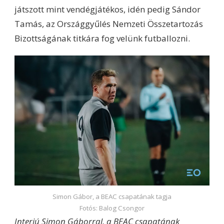
játszott mint vendégjátékos, idén pedig Sándor
Tamás, az Országgyűlés Nemzeti Összetartozás
Bizottságának titkára fog velünk futballozni.
Simon Gábor, a BEAC csapatának tagja
Fotós: Balog Csongor
Interjú Simon Gáborral, a BEAC csapatának