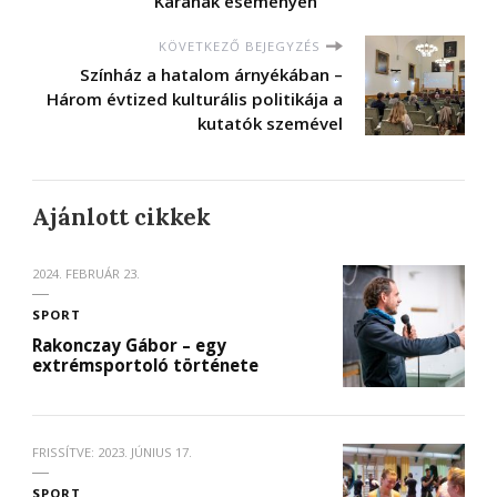
Karának eseményén
KÖVETKEZŐ BEJEGYZÉS
Színház a hatalom árnyékában –
Három évtized kulturális politikája a
kutatók szemével
Ajánlott cikkek
2024. FEBRUÁR 23.
SPORT
Rakonczay Gábor – egy
extrémsportoló története
FRISSÍTVE:
2023. JÚNIUS 17.
SPORT