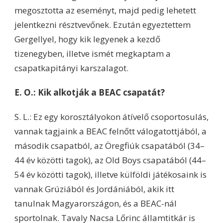
megosztotta az eseményt, majd pedig lehetett
jelentkezni résztvevőnek. Ezután egyeztettem
Gergellyel, hogy kik legyenek a kezdő
tizenegyben, illetve ismét megkaptam a
csapatkapitányi karszalagot.
E. O.: Kik alkotják a BEAC csapatát?
S. L.: Ez egy korosztályokon átívelő csoportosulás,
vannak tagjaink a BEAC felnőtt válogatottjából, a
második csapatból, az Öregfiúk csapatából (34–
44 év közötti tagok), az Old Boys csapatából (44–
54 év közötti tagok), illetve külföldi játékosaink is
vannak Grúziából és Jordániából, akik itt
tanulnak Magyarországon, és a BEAC-nál
sportolnak. Tavaly Nacsa Lőrinc államtitkár is