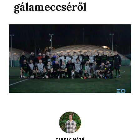
gálameccséről
TERDIK MÁTÉ