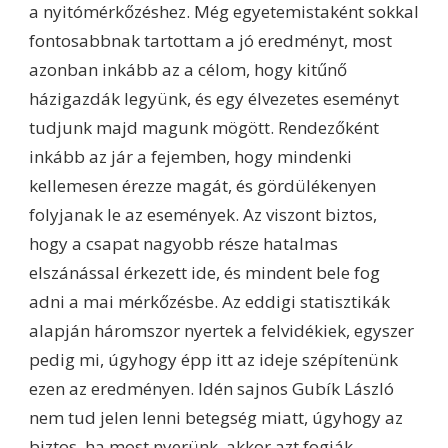
a nyitómérkőzéshez. Még egyetemistaként sokkal
fontosabbnak tartottam a jó eredményt, most
azonban inkább az a célom, hogy kitűnő
házigazdák legyünk, és egy élvezetes eseményt
tudjunk majd magunk mögött. Rendezőként
inkább az jár a fejemben, hogy mindenki
kellemesen érezze magát, és gördülékenyen
folyjanak le az események. Az viszont biztos,
hogy a csapat nagyobb része hatalmas
elszánással érkezett ide, és mindent bele fog
adni a mai mérkőzésbe. Az eddigi statisztikák
alapján háromszor nyertek a felvidékiek, egyszer
pedig mi, úgyhogy épp itt az ideje szépítenünk
ezen az eredményen. Idén sajnos Gubík László
nem tud jelen lenni betegség miatt, úgyhogy az
biztos, ha most nyerünk, akkor azt fogják