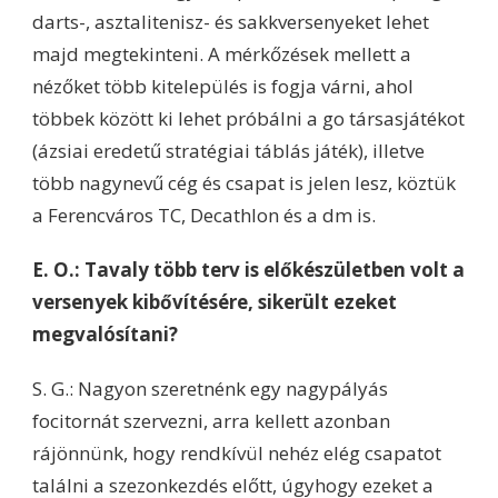
darts-, asztalitenisz- és sakkversenyeket lehet
majd megtekinteni. A mérkőzések mellett a
nézőket több kitelepülés is fogja várni, ahol
többek között ki lehet próbálni a go társasjátékot
(ázsiai eredetű stratégiai táblás játék), illetve
több nagynevű cég és csapat is jelen lesz, köztük
a Ferencváros TC, Decathlon és a dm is.
E. O.: Tavaly több terv is előkészületben volt a
versenyek kibővítésére, sikerült ezeket
megvalósítani?
S. G.: Nagyon szeretnénk egy nagypályás
focitornát szervezni, arra kellett azonban
rájönnünk, hogy rendkívül nehéz elég csapatot
találni a szezonkezdés előtt, úgyhogy ezeket a