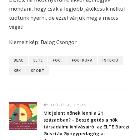
mondani, hogy csak a legjobb játékosuk nélkül
tudtunk nyerni, de ezzel várjuk meg a meccs
végét!
Kiemelt kép: Balog Csongor
BEAC
ELTE
FOCI
FOCI KUPA
INTERJÚ
KEK
SPORT
ELŐZŐ BEJEGYZÉS
Mit jelent nőnek lenni a 21.
században? – Beszélgetés a nők
társadalmi kihívásairól az ELTE Bárczi
Gusztáv Gyógypedagógiai