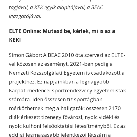
tagjával, a KEK egyik alapítójával, a BEAC
igazgatójával.
ELTE Online: Mutasd be, kérlek, mi is az a
KEK!
Simon Gábor: A BEAC 2010 óta szervezi az ELTE-
vel közösen az eseményt, 2021-ben pedig a
Nemzeti Közszolgálati Egyetem is csatlakozott a
projekthez. Ez napjainkban a legnagyobb
Kárpát-medencei sportrendezvény egyetemisták
számára. Idén összesen tíz sportágban
mérkőzhetnek meg a hallgatók: összesen 2170
diák érkezett tizenegy fővárosi, nyolc vidéki és
nyolc külhoni felsőoktatási létesítményből. Ez az
eddigi legmagasabb jelentkezői létszám a