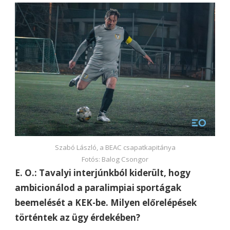
Szabó László, a BEAC csapatkapitánya
Fotós: Balog Csongor
E. O.: Tavalyi interjúnkból kiderült, hogy
ambicionálod a paralimpiai sportágak
beemelését a KEK-be. Milyen előrelépések
történtek az ügy érdekében?