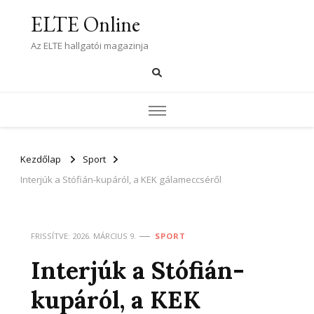
ELTE Online
Az ELTE hallgatói magazinja
Kezdőlap
Sport
Interjúk a Stófián-kupáról, a KEK gálameccséről
FRISSÍTVE:
2026. MÁRCIUS 9.
SPORT
Interjúk a Stófián-
kupáról, a KEK