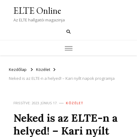
ELTE Online
Az ELTE hallgatói magazinja
Kezdőlap
Közélet
Neked is az ELTE-n a helyed! – Kari nyílt napok programja
FRISSÍTVE:
2023. JÚNIUS 17.
KÖZÉLET
Neked is az ELTE-n a
helyed! – Kari nyílt