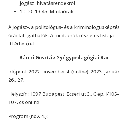
jogászi hivatásrendekről
10:00–13.45: Mintaórák
A jogász-, a politológus- és a kriminológusképzés
órái látogathatók. A mintaórák részletes listája
itt
érhető el.
Bárczi Gusztáv Gyógypedagógiai Kar
Időpont: 2022. november 4. (online), 2023. január
26., 27.
Helyszín: 1097 Budapest, Ecseri út 3., C ép. I/105-
107. és online
Program (nov. 4.):