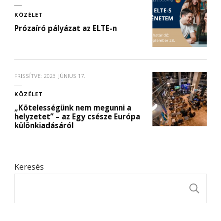
KÖZÉLET
Prózaíró pályázat az ELTE-n
FRISSÍTVE:
2023. JÚNIUS 17.
KÖZÉLET
„Kötelességünk nem megunni a
helyzetet” – az Egy csésze Európa
különkiadásáról
Keresés
K