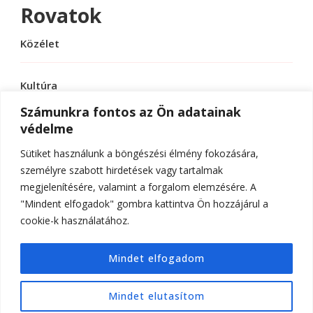
Rovatok
Közélet
Kultúra
Számunkra fontos az Ön adatainak
védelme
Sport
Sütiket használunk a böngészési élmény fokozására,
Tudomány
személyre szabott hirdetések vagy tartalmak
megjelenítésére, valamint a forgalom elemzésére. A
"Mindent elfogadok" gombra kattintva Ön hozzájárul a
cookie-k használatához.
© Szerzői jog 2026
ELTE Online
. Minden jog
Mindet elfogadom
fenntartva.
Hello Fashion | Fejlesztette
Blossom
Themes
.Készítette:
WordPress
.
Mindet elutasítom