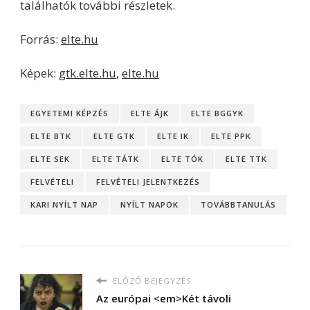
találhatók további részletek.
Forrás:
elte.hu
Képek:
gtk.elte.hu
,
elte.hu
EGYETEMI KÉPZÉS
ELTE ÁJK
ELTE BGGYK
ELTE BTK
ELTE GTK
ELTE IK
ELTE PPK
ELTE SEK
ELTE TÁTK
ELTE TÓK
ELTE TTK
FELVÉTELI
FELVÉTELI JELENTKEZÉS
KARI NYÍLT NAP
NYÍLT NAPOK
TOVÁBBTANULÁS
ELŐZŐ BEJEGYZÉS
Az európai <em>Két távoli