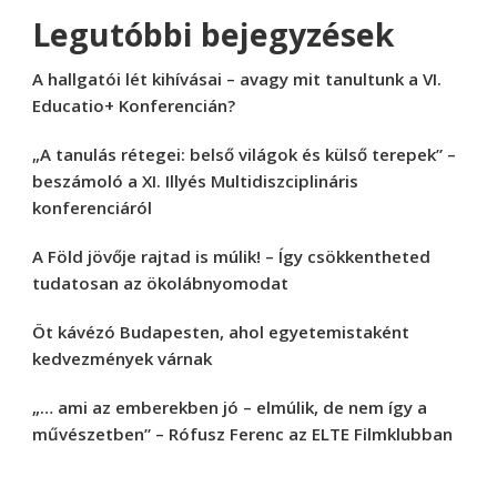
Legutóbbi bejegyzések
A hallgatói lét kihívásai – avagy mit tanultunk a VI.
Educatio+ Konferencián?
„A tanulás rétegei: belső világok és külső terepek” –
beszámoló a XI. Illyés Multidiszciplináris
konferenciáról
A Föld jövője rajtad is múlik! – Így csökkentheted
tudatosan az ökolábnyomodat
Öt kávézó Budapesten, ahol egyetemistaként
kedvezmények várnak
„… ami az emberekben jó – elmúlik, de nem így a
művészetben” – Rófusz Ferenc az ELTE Filmklubban