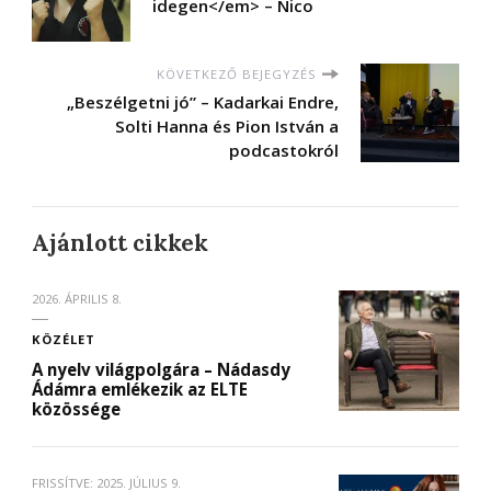
idegen</em> – Nico
KÖVETKEZŐ BEJEGYZÉS
„Beszélgetni jó” – Kadarkai Endre,
Solti Hanna és Pion István a
podcastokról
Ajánlott cikkek
2026. ÁPRILIS 8.
KÖZÉLET
A nyelv világpolgára – Nádasdy
Ádámra emlékezik az ELTE
közössége
FRISSÍTVE:
2025. JÚLIUS 9.