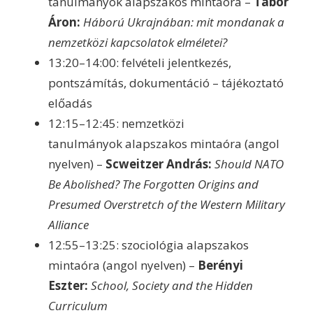
tanulmányok alapszakos mintaóra –
Tábor
Áron:
Háború Ukrajnában: mit mondanak a
nemzetközi
kapcsolatok elméletei?
13:20–14:00: felvételi jelentkezés,
pontszámítás, dokumentáció – tájékoztató
előadás
12:15–12:45: nemzetközi
tanulmányok alapszakos mintaóra (angol
nyelven) –
Scweitzer András:
Should NATO
Be Abolished?
The Forgotten Origins and
Presumed Overstretch
of the Western Military
Alliance
12:55–13:25: szociológia alapszakos
mintaóra (angol nyelven) –
Berényi
Eszter:
School, Society and the Hidden
Curriculum