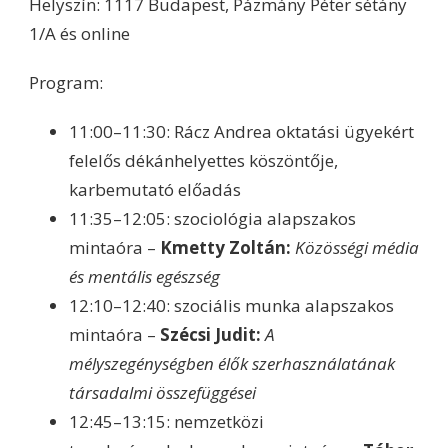
Helyszín: 1117 Budapest, Pázmány Péter sétány
1/A és online
Program:
11:00–11:30: Rácz Andrea oktatási ügyekért
felelős dékánhelyettes köszöntője,
karbemutató előadás
11:35–12:05: szociológia alapszakos
mintaóra –
Kmetty Zoltán:
Közösségi média
és mentális egészség
12:10–12:40: szociális munka alapszakos
mintaóra –
Szécsi Judit:
A
mélyszegénységben élők szerhasználatának
társadalmi összefüggései
12:45–13:15: nemzetközi