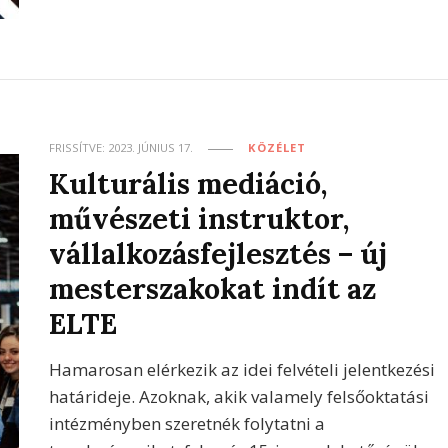
FRISSÍTVE:
2023. JÚNIUS 17.
KÖZÉLET
Kulturális mediáció,
művészeti instruktor,
vállalkozásfejlesztés – új
mesterszakokat indít az
ELTE
Hamarosan elérkezik az idei felvételi jelentkezési
határideje. Azoknak, akik valamely felsőoktatási
intézményben szeretnék folytatni a