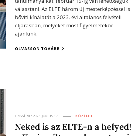
tanulmányaikat, február 15-ig van lehetőségük
választani. Az ELTE három új mesterképzéssel is
bővíti kínálatát a 2023. évi általános felvételi
eljárásban, melyeket most figyelmetekbe
ajánlunk.
OLVASSON TOVÁBB
FRISSÍTVE:
2023. JÚNIUS 17.
KÖZÉLET
Neked is az ELTE-n a helyed!