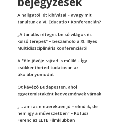
bejegyzések
A hallgatói lét kihívásai – avagy mit
tanultunk a VI. Educatio+ Konferencián?
„A tanulás rétegei: belső világok és
külső terepek” – beszámoló a XI. Illyés
Multidiszciplináris konferenciáról
A Föld jövője rajtad is múlik! – Így
csökkentheted tudatosan az
ökolábnyomodat
Öt kávézó Budapesten, ahol
egyetemistaként kedvezmények várnak
„… ami az emberekben jó – elmúlik, de
nem így a művészetben” – Rófusz
Ferenc az ELTE Filmklubban