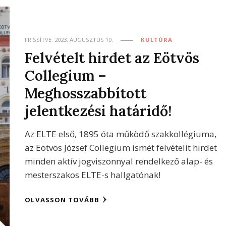
FRISSÍTVE:
2023. AUGUSZTUS 10.
KULTÚRA
Felvételt hirdet az Eötvös
Collegium –
Meghosszabbított
jelentkezési határidő!
Az ELTE első, 1895 óta működő szakkollégiuma,
az Eötvös József Collegium ismét felvételit hirdet
minden aktív jogviszonnyal rendelkező alap- és
mesterszakos ELTE-s hallgatónak!
OLVASSON TOVÁBB