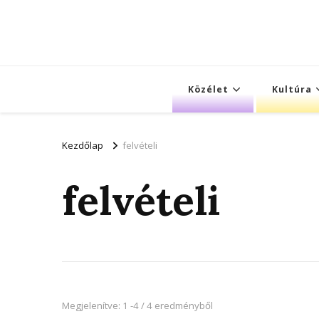
Közélet
Kultúra
Kezdőlap
felvételi
felvételi
Megjelenítve: 1 -4 / 4 eredményből