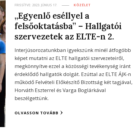
FRISSÍTVE:
2023. JÚNIUS 17.
KÖZÉLET
„Egyenlő eséllyel a
felsőoktatásba” – Hallgatói
szervezetek az ELTE-n 2.
Interjúsorozatunkban igyekszünk minél átfogóbb
képet mutatni az ELTE hallgatói szervezeteiről,
megkönnyítve ezzel a közösségi tevékenység iránt
érdeklődő hallgatók dolgát. Ezúttal az ELTE ÁJK-n
működő Felvételi Előkészítő Bizottság két tagjával,
Horváth Eszterrel és Varga Boglárkával
beszélgettünk.
OLVASSON TOVÁBB