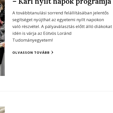
– Kari nyílt napok programja
A továbbtanulási sorrend felállításában jelentős
segítséget nyújthat az egyetemi nyílt napokon
való részvétel. A pályaválasztás előtt álló diákokat
idén is várja az Eötvös Loránd
Tudományegyetem!
OLVASSON TOVÁBB