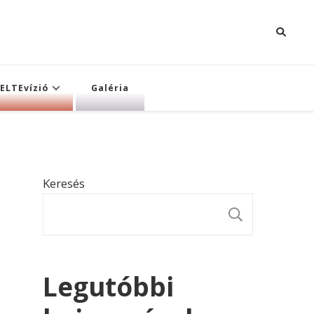
ELTEvízió
Galéria
Keresés
KERESÉ
Legutóbbi