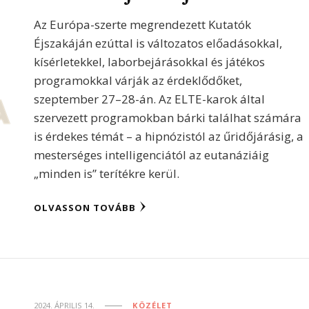
Az Európa-szerte megrendezett Kutatók
Éjszakáján ezúttal is változatos előadásokkal,
kísérletekkel, laborbejárásokkal és játékos
programokkal várják az érdeklődőket,
szeptember 27–28-án. Az ELTE-karok által
szervezett programokban bárki találhat számára
is érdekes témát – a hipnózistól az űridőjárásig, a
mesterséges intelligenciától az eutanáziáig
„minden is” terítékre kerül.
OLVASSON TOVÁBB
2024. ÁPRILIS 14.
KÖZÉLET