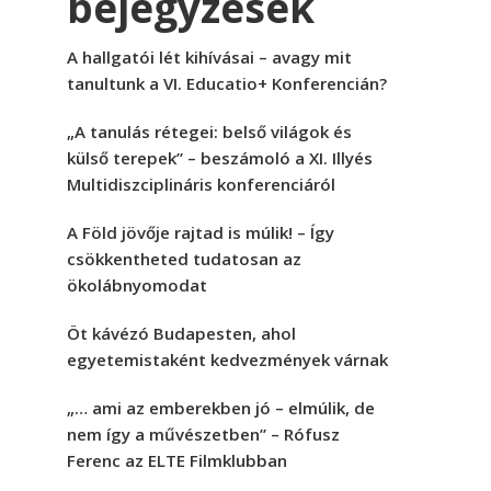
bejegyzések
A hallgatói lét kihívásai – avagy mit
tanultunk a VI. Educatio+ Konferencián?
„A tanulás rétegei: belső világok és
külső terepek” – beszámoló a XI. Illyés
Multidiszciplináris konferenciáról
A Föld jövője rajtad is múlik! – Így
csökkentheted tudatosan az
ökolábnyomodat
Öt kávézó Budapesten, ahol
egyetemistaként kedvezmények várnak
„… ami az emberekben jó – elmúlik, de
nem így a művészetben” – Rófusz
Ferenc az ELTE Filmklubban