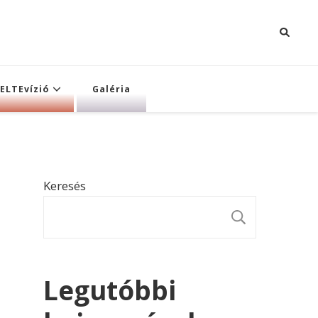
ELTEvízió
Galéria
Keresés
KERESÉ
Legutóbbi