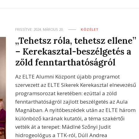
FRISSÍTVE:
2024. MÁRCIUS 20.
KÖZÉLET
„Tehetsz róla, tehetsz ellene”
– Kerekasztal-beszélgetés a
zöld fenntarthatóságról
Az ELTE Alumni Központ újabb programot
szervezett az ELTE Sikerek Kerekasztal elnevezésű
programsorozat keretében: ezúttal a zöld
fenntarthatóságról zajlott beszélgetés az Aula
Magnában. A nyitóbeszédek után az ELTE három
különböző karának kutatói, a téma szakértői
vették át a terepet: Mádlné Szőnyi Judit
hidrogeológus a TTK-ról, Dúll Andrea