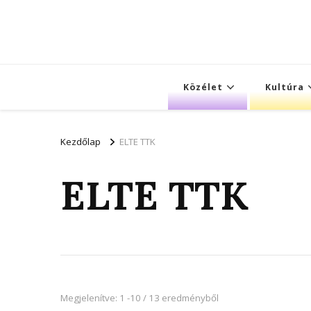
Közélet
Kultúra
Kezdőlap
ELTE TTK
ELTE TTK
Megjelenítve: 1 -10 / 13 eredményből