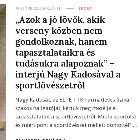
FRISSÍTVE:
2025. JANUÁR 11.
SPORT
„Azok a jó lövők, akik
verseny közben nem
gondolkoznak, hanem
tapasztalataikra és
tudásukra alapoznak” –
interjú Nagy Kadosával a
sportlövészetről
Nagy Kadosát, az ELTE TTK harmadéves fizika
szakos hallgatóját, kértük meg mesélje el
tapasztalatait a sportlövészetről. Mióta sportolsz-
és miért pont a sportlövészet mellett döntöttél? …