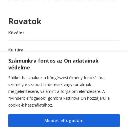
Rovatok
Közélet
Kultúra
Számunkra fontos az Ön adatainak
védelme
Sport
Sütiket használunk a böngészési élmény fokozására,
Tudomány
személyre szabott hirdetések vagy tartalmak
megjelenítésére, valamint a forgalom elemzésére. A
"Mindent elfogadok" gombra kattintva Ön hozzájárul a
cookie-k használatához.
© Szerzői jog 2026
ELTE Online
. Minden jog
Mindet elfogadom
fenntartva.
Hello Fashion | Fejlesztette
Blossom