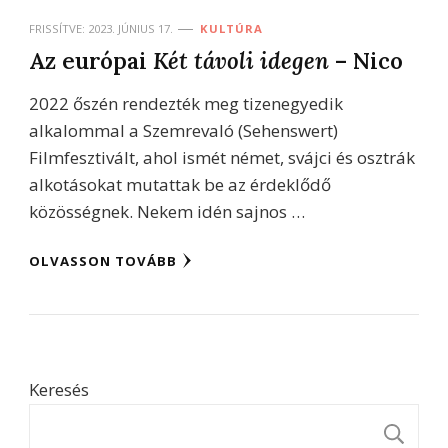
FRISSÍTVE:
2023. JÚNIUS 17.
KULTÚRA
Az európai
Két távoli idegen
– Nico
2022 őszén rendezték meg tizenegyedik
alkalommal a Szemrevaló (Sehenswert)
Filmfesztivált, ahol ismét német, svájci és osztrák
alkotásokat mutattak be az érdeklődő
közösségnek. Nekem idén sajnos …
OLVASSON TOVÁBB
Keresés
K