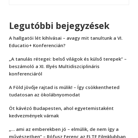
Legutóbbi bejegyzések
A hallgatói lét kihívásai – avagy mit tanultunk a VI.
Educatio+ Konferencián?
„A tanulás rétegei: belső világok és külső terepek” –
beszámoló a XI. Illyés Multidiszciplináris
konferenciáról
A Föld jövője rajtad is múlik! – Így csökkentheted
tudatosan az ökolábnyomodat
Öt kávézó Budapesten, ahol egyetemistaként
kedvezmények várnak
„… ami az emberekben jó – elmúlik, de nem így a
művészetben” – Rófusz Ferenc az ELTE Filmklubban