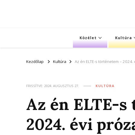
Közélet
Kultúra
Kezdőlap
Kultúra
Az én ELTE-s történetem – 2024. 
FRISSÍTVE:
2024. AUGUSZTUS 27.
KULTÚRA
Az én ELTE-s 
2024. évi próz