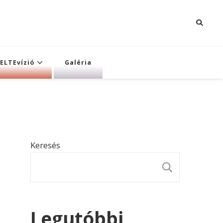
ELTEvízió
Galéria
Keresés
KERESÉ
Legutóbbi