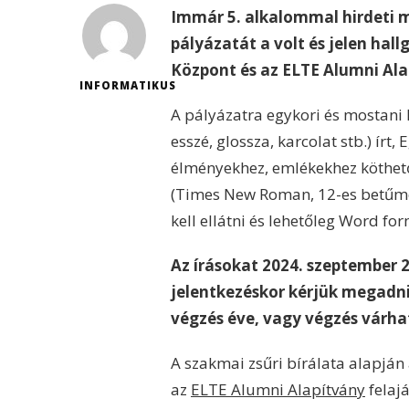
Immár 5. alkalommal hirdeti m
pályázatát a volt és jelen hal
Központ és az ELTE Alumni Ala
INFORMATIKUS
A pályázatra egykori és mostani 
esszé, glossza, karcolat stb.) ír
élményekhez, emlékekhez köthető
(Times New Roman, 12-es betűmére
kell ellátni és lehetőleg Word 
Az írásokat 2024. szeptember 
jelentkezéskor kérjük megadni 
végzés éve, vagy végzés várha
A szakmai zsűri bírálata alapjá
az
ELTE Alumni Alapítvány
felaj