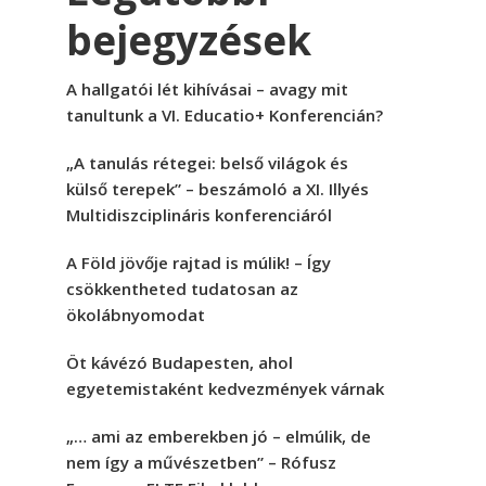
bejegyzések
A hallgatói lét kihívásai – avagy mit
tanultunk a VI. Educatio+ Konferencián?
„A tanulás rétegei: belső világok és
külső terepek” – beszámoló a XI. Illyés
Multidiszciplináris konferenciáról
A Föld jövője rajtad is múlik! – Így
csökkentheted tudatosan az
ökolábnyomodat
Öt kávézó Budapesten, ahol
egyetemistaként kedvezmények várnak
„… ami az emberekben jó – elmúlik, de
nem így a művészetben” – Rófusz