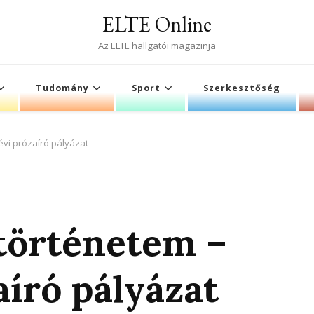
ELTE Online
Az ELTE hallgatói magazinja
Tudomány
Sport
Szerkesztőség
évi prózaíró pályázat
történetem –
aíró pályázat