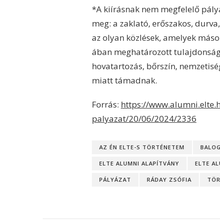
*A kiírásnak nem megfelelő pálya
meg: a zaklató, erőszakos, durva,
az olyan közlések, amelyek mások
ában meghatározott tulajdonságok,
hovatartozás, bőrszín, nemzetis
miatt támadnak.
Forrás:
https://www.alumni.elte.h
palyazat/20/06/2024/2336
AZ ÉN ELTE-S TÖRTÉNETEM
BALOG
ELTE ALUMNI ALAPÍTVÁNY
ELTE A
PÁLYÁZAT
RÁDAY ZSÓFIA
TÖR