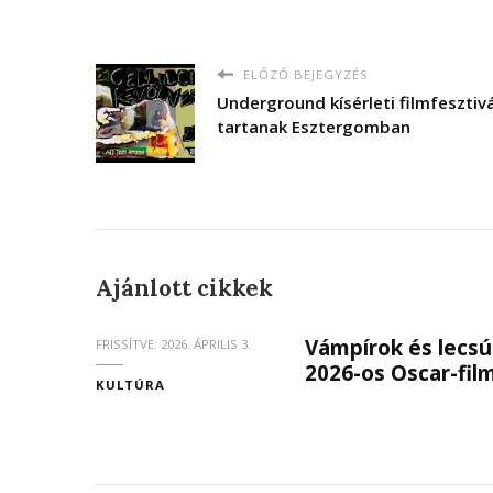
ELŐZŐ BEJEGYZÉS
Underground kísérleti filmfesztivá
tartanak Esztergomban
Ajánlott cikkek
Vámpírok és lecsú
FRISSÍTVE:
2026. ÁPRILIS 3.
2026-os Oscar-fi
KULTÚRA