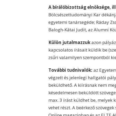
A bírálóbizottság elnöksége, il
Bölcsészettudományi Kar dékánja
egyetemi tanársegéde; Ráday Zsóf
Balogh-Kátai Judit, az Alumni K
Külön jutalmazzuk
azon pályáz
kapcsolatos írásait küldik be (sze
zsűri valamilyen szempontból ki
További tudnivalók:
az Egyetem
végzett és jelenlegi hallgatói p
beküldhető. A kiírásnak nem meg
késedelmesen beküldött szövege
max. 3 írást küldhet be, melyek k
vehet részt. A beérkező szövegek
Online magazinban és az
ELTE A