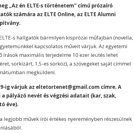
eg „Az én ELTE-s történetem” című prózaíró
lgatók számára az ELTE Online, az ELTE Alumni
pítvány.
ELTE-s hallgatók bármilyen kisprózai műfajban (novella,
t, Egyetemünkkel kapcsolatos műveit várjuk. Az egyetemi
 írások maximális terjedelme 10 ezer leütés lehet
t, sorkizárt, 1,5-es sorköz), a szövegeket saját címmel
formátumban megküldeni.
29-ig várjuk az eltetortenet@gmail.com címre. A
a pályázó nevét és végzési adatait (kar, szak,
tó éve).
n a legjobb művek írói értékes nyereményben részesülnek
ánlásából.