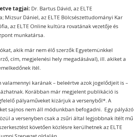
letve tagjai:
Dr. Bartus Dávid, az ELTE
; Mizsur Dániel, az ELTE Bölcsészettudományi Kar
ia, az ELTE Online kultúra rovatának vezetője és
özpont munkatársa.
ókat, akik már nem élő szerzők Egyetemünkkel
rző, cím, megjelenési hely megadásával), ill. akiket a
emelkedőnek ítél.
 valamennyi karának – beleértve azok jogelődjeit is –
ályázhatnak. Korábban már megjelent publikáció is
felelő pályaműveket kizárjuk a versenyből*. A
ket sajnos nem áll módunkban befogadni. Egy pályázó
özül a versenyben csak a zsűri által legjobbnak ítélt mű
 szerkesztést követően közlésre kerülhetnek az ELTE
lumni Szervezet oldalán
.