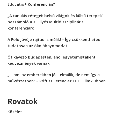
Educatio+ Konferencián?
„A tanulás rétegei: belső világok és külső terepek” –
beszámoló a XI. Illyés Multidiszciplináris
konferenciáról
A Föld jövője rajtad is múlik! – Így csökkentheted
tudatosan az ökolábnyomodat
Öt kávézó Budapesten, ahol egyetemistaként
kedvezmények várnak
„… ami az emberekben jó – elmúlik, de nem így a
művészetben” – Rófusz Ferenc az ELTE Filmklubban
Rovatok
Közélet