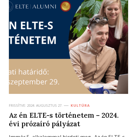
FRISSÍTVE:
2024. AUGUSZTUS 27.
KULTÚRA
Az én ELTE-s történetem – 2024.
évi prózaíró pályázat
Immár 5. alkalommal hirdeti meg „Az én ELTE-s