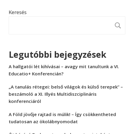
Keresés
K
Legutóbbi bejegyzések
A hallgatói lét kihívásai – avagy mit tanultunk a VI.
Educatio+ Konferencián?
„A tanulás rétegei: belső világok és külső terepek” –
beszámoló a XI. Illyés Multidiszciplináris
konferenciáról
A Föld jövője rajtad is múlik! – Így csökkentheted
tudatosan az ökolábnyomodat