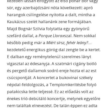
kezében lassan elfogyott az első pohár bor vagy
sör, egy azerbajdzsáni nóta következett: apró
harangok csilingelése nyitotta a dalt, mintha a
Kaukázus szelét hallanánk zene formájában.
Majd Bognár Szilvia folytatta egy gyönyörű
szefárd dallal, a
Porque Llorax
szal. Nem sokkal
később pedig már a
Miért sírsz, fehér leány?
…
kezdetetű energikus görög dal zengte be a kertet.
E dalban egy reménytelenül szerelmes lányt
vígasztal az édesanyja. A szatmári cigány botló
és pergető dallamok sodró ereje hozta el az est
csúcspontját. A koncertet a bukovinai székely
népdal-feldolgozás, a Templomkerítésbe folyó
patakicska tette teljessé. Ez az előadás volt az
énekes trió debütáló koncertje, melynek egyelőre
nem találtak elnevezést. De talán éppen ez adta