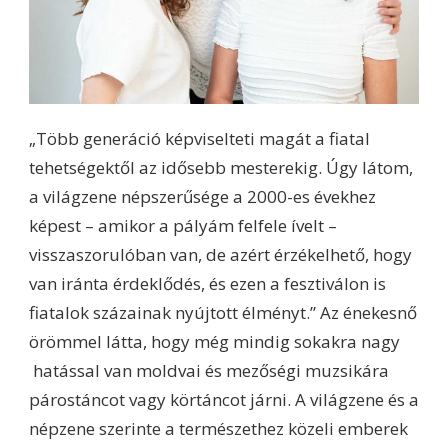
„Több generáció képviselteti magát a fiatal
tehetségektől az idősebb mesterekig. Úgy látom,
a világzene népszerűsége a 2000-es évekhez
képest – amikor a pályám felfele ívelt –
visszaszorulóban van, de azért érzékelhető, hogy
van iránta érdeklődés, és ezen a fesztiválon is
fiatalok százainak nyújtott élményt.” Az énekesnő
örömmel látta, hogy még mindig sokakra nagy
hatással van moldvai és mezőségi muzsikára
párostáncot vagy körtáncot járni. A világzene és a
népzene szerinte a természethez közeli emberek