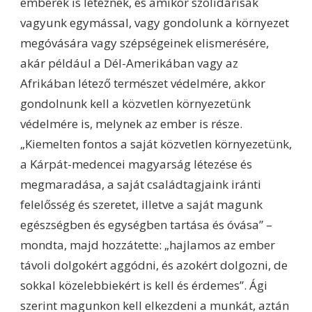
emberek is léteznek, és amikor szolidárisak
vagyunk egymással, vagy gondolunk a környezet
megóvására vagy szépségeinek elismerésére,
akár például a Dél-Amerikában vagy az
Afrikában létező természet védelmére, akkor
gondolnunk kell a közvetlen környezetünk
védelmére is, melynek az ember is része.
„Kiemelten fontos a saját közvetlen környezetünk,
a Kárpát-medencei magyarság létezése és
megmaradása, a saját családtagjaink iránti
felelősség és szeretet, illetve a saját magunk
egészségben és egységben tartása és óvása” –
mondta, majd hozzátette: „hajlamos az ember
távoli dolgokért aggódni, és azokért dolgozni, de
sokkal közelebbiekért is kell és érdemes”. Ági
szerint magunkon kell elkezdeni a munkát, aztán