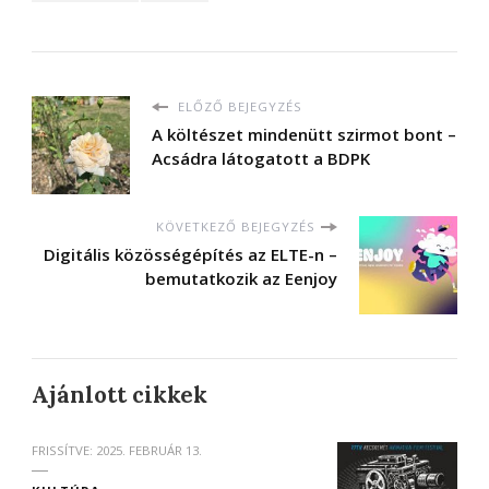
ELŐZŐ BEJEGYZÉS
A költészet mindenütt szirmot bont –
Acsádra látogatott a BDPK
KÖVETKEZŐ BEJEGYZÉS
Digitális közösségépítés az ELTE-n –
bemutatkozik az Eenjoy
Ajánlott cikkek
FRISSÍTVE:
2025. FEBRUÁR 13.