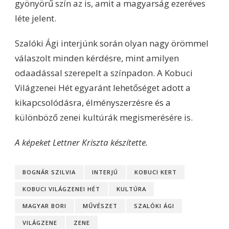
gyönyörű szín az is, amit a magyarság ezeréves
léte jelent.
Szalóki Ági interjúnk során olyan nagy örömmel
válaszolt minden kérdésre, mint amilyen
odaadással szerepelt a színpadon. A Kobuci
Világzenei Hét egyaránt lehetőséget adott a
kikapcsolódásra, élményszerzésre és a
különböző zenei kultúrák megismerésére is.
A képeket Lettner Kriszta készítette.
BOGNÁR SZILVIA
INTERJÚ
KOBUCI KERT
KOBUCI VILÁGZENEI HÉT
KULTÚRA
MAGYAR BORI
MŰVÉSZET
SZALÓKI ÁGI
VILÁGZENE
ZENE