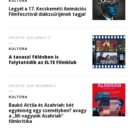
KULTÚRA
Legyél a 17. Kecskeméti Animációs
Filmfesztivál diákzsűrijének tagja!
FRISSÍTVE:
2023. JÚNIUS 17.
KULTÚRA
A tavaszi félévben is
folytatódik az ELTE Filmklub
FRISSÍTVE:
2024. DECEMBER 6.
KULTÚRA
Baukó Attila és Azahriah: két
egyéniség egy személyben? avagy
a „Mi vagyunk Azahriah”
filmkritika