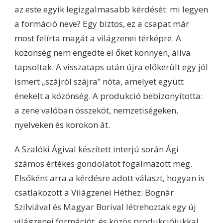
az este egyik legizgalmasabb kérdését: mi legyen
a formáció neve? Egy biztos, ez a csapat már
most felírta magát a világzenei térképre. A
közönség nem engedte el őket könnyen, állva
tapsoltak. A visszataps után újra előkerült egy jól
ismert „szájról szájra” nóta, amelyet együtt
énekelt a közönség. A produkció bebizonyította:
a zene valóban összeköt, nemzetiségeken,
nyelveken és korokon át.
A Szalóki Ágival készített interjú során Ági
számos értékes gondolatot fogalmazott meg.
Elsőként arra a kérdésre adott választ, hogyan is
csatlakozott a Világzenei Héthez: Bognár
Szilviával és Magyar Borival létrehoztak egy új
világzenei formációt, és közös produkciójukkal