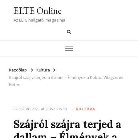
ELTE Online
Az ELTE hallgatói magazinja
Kezdőlap
Kultúra
Szájról szájra terjed a dallam – Élmények a Kobuci Világzenei
Héten
FRISSÍTVE:
2025. AUGUSZTUS 18.
KULTÚRA
Szájról szájra terjed a
dallam – Élmények a