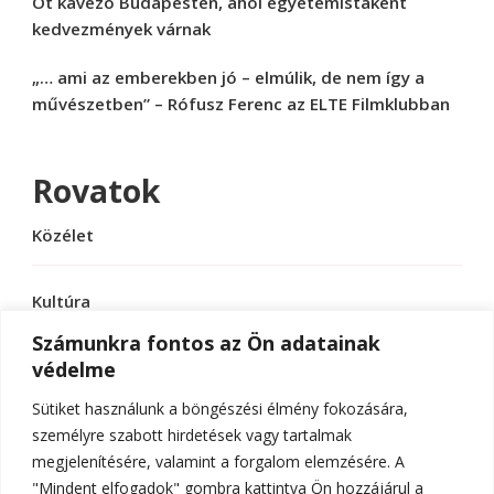
Öt kávézó Budapesten, ahol egyetemistaként
kedvezmények várnak
„… ami az emberekben jó – elmúlik, de nem így a
művészetben” – Rófusz Ferenc az ELTE Filmklubban
Rovatok
Közélet
Kultúra
Számunkra fontos az Ön adatainak
védelme
Sport
Sütiket használunk a böngészési élmény fokozására,
Tudomány
személyre szabott hirdetések vagy tartalmak
megjelenítésére, valamint a forgalom elemzésére. A
"Mindent elfogadok" gombra kattintva Ön hozzájárul a