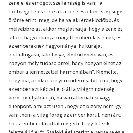
zenéje, és emögött szellemiség is van: „a
többséget először csak a zene és a tánc szépsége,
öröme érinti meg, de ha valaki érdeklődőbb, és
mélyebbre ás, akkor megláthatja, hogy a zene és
a tánc hagyománya mögött emberek is élnek, és
az embereknek hagyománya, kultúrája,
életfelfogása, lakóhelye, élettörténete van, és
nagyon mély tudása arról, hogy hogyan élhet az
ember a természettel harmóniában”. Kiemelte,
hogy ma, amikor annyi minden csábít arra, hogy
az ember azt képzelje, ő áll a világmindenség
középpontjában, jó, ha van alternatíva vagy
ellenpont, ami azt üzeni, hogy ez bizony nem így
van: „nem a világ forog az ember körül, nem árt,
ha az ember alázattal megérti, hogy létezik
felette álló erő”. Szalóki Ági szerint a népzene és a