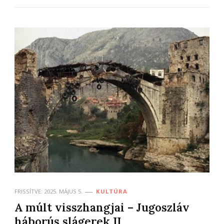
FRISSÍTVE:
2025. MÁJUS 5.
KULTÚRA
A múlt visszhangjai – Jugoszláv
háborús slágerek II.