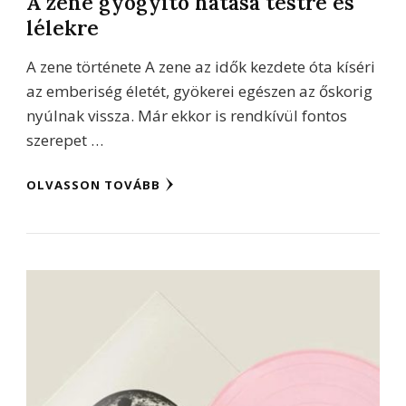
A zene gyógyító hatása testre és
lélekre
A zene története A zene az idők kezdete óta kíséri
az emberiség életét, gyökerei egészen az őskorig
nyúlnak vissza. Már ekkor is rendkívül fontos
szerepet …
OLVASSON TOVÁBB