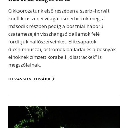
Cikksorozatunk első részében a szerb–horvát
konfliktus zenei világát ismerhettük meg, a
második részben pedig a boszniai háború
csatamezején visszhangzó dallamok felé
fordítjuk hallószerveinket. Elitcsapatok
dicshimnuszai, ostromok balladái és a bosnyák
elnöknek címzett korabeli „disstrackek” is
megszólalnak.
OLVASSON TOVÁBB