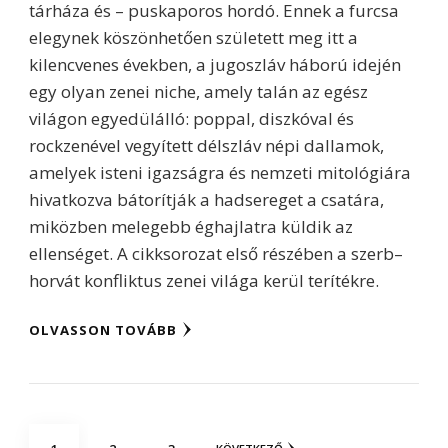
tárháza és – puskaporos hordó. Ennek a furcsa
elegynek köszönhetően született meg itt a
kilencvenes években, a jugoszláv háború idején
egy olyan zenei niche, amely talán az egész
világon egyedülálló: poppal, diszkóval és
rockzenével vegyített délszláv népi dallamok,
amelyek isteni igazságra és nemzeti mitológiára
hivatkozva bátorítják a hadsereget a csatára,
miközben melegebb éghajlatra küldik az
ellenséget. A cikksorozat első részében a szerb–
horvát konfliktus zenei világa kerül terítékre.
OLVASSON TOVÁBB
Bejegyzések
OLDAL
OLDAL
OLDAL