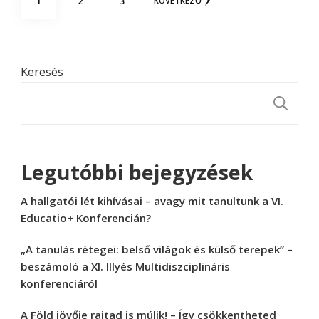
1
2
3
KÖVETKEZŐ
lapozása
Keresés
K
Legutóbbi bejegyzések
A hallgatói lét kihívásai – avagy mit tanultunk a VI.
Educatio+ Konferencián?
„A tanulás rétegei: belső világok és külső terepek” –
beszámoló a XI. Illyés Multidiszciplináris
konferenciáról
A Föld jövője rajtad is múlik! – Így csökkentheted