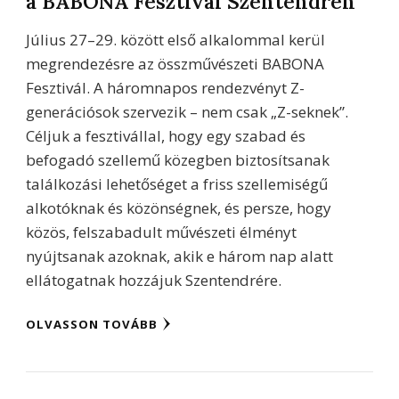
a BABONA Fesztivál Szentendrén
Július 27–29. között első alkalommal kerül
megrendezésre az összművészeti BABONA
Fesztivál. A háromnapos rendezvényt Z-
generációsok szervezik – nem csak „Z-seknek”.
Céljuk a fesztivállal, hogy egy szabad és
befogadó szellemű közegben biztosítsanak
találkozási lehetőséget a friss szellemiségű
alkotóknak és közönségnek, és persze, hogy
közös, felszabadult művészeti élményt
nyújtsanak azoknak, akik e három nap alatt
ellátogatnak hozzájuk Szentendrére.
OLVASSON TOVÁBB