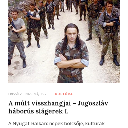
FRISSÍTVE:
2025. MÁJUS 7.
KULTÚRA
A múlt visszhangjai – Jugoszláv
háborús slágerek I.
A Nyugat-Balkán: népek bölcsője, kultúrák