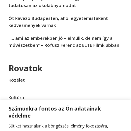
tudatosan az ökolábnyomodat
Öt kávézó Budapesten, ahol egyetemistaként
kedvezmények várnak
„… ami az emberekben jó – elmúlik, de nem így a
művészetben” – Rófusz Ferenc az ELTE Filmklubban
Rovatok
Közélet
Kultúra
Számunkra fontos az Ön adatainak
védelme
Sport
Sütiket használunk a böngészési élmény fokozására,