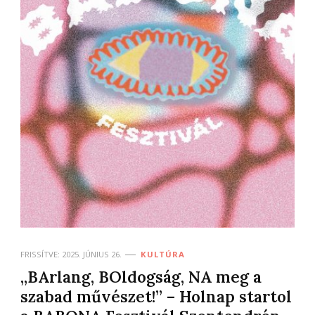
FRISSÍTVE:
2025. JÚNIUS 26.
KULTÚRA
„BArlang, BOldogság, NA meg a
szabad művészet!” – Holnap startol