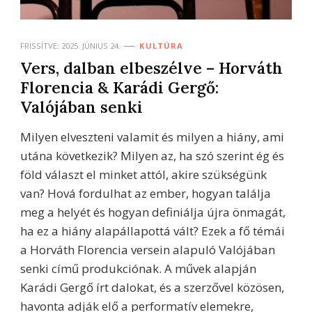
FRISSÍTVE:
2025. JÚNIUS 24.
KULTÚRA
Vers, dalban elbeszélve – Horváth
Florencia & Karádi Gergő:
Valójában senki
Milyen elveszteni valamit és milyen a hiány, ami
utána következik? Milyen az, ha szó szerint ég és
föld választ el minket attól, akire szükségünk
van? Hová fordulhat az ember, hogyan találja
meg a helyét és hogyan definiálja újra önmagát,
ha ez a hiány alapállapottá vált? Ezek a fő témái
a Horváth Florencia versein alapuló Valójában
senki című produkciónak. A művek alapján
Karádi Gergő írt dalokat, és a szerzővel közösen,
havonta adják elő a performatív elemekre,