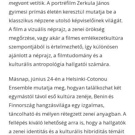
megvan
t vetítik. A portréfilm Zerkula János
gyimesi prímás életén keresztül mutatja be a
klasszikus népzene utolsó képviselőinek világát.
A film a vizuális néprajz, a zenei örökség
megőrzése, vagy akár a filmes emlékezetkultúra
szempontjából is értelmezhető, így különösen
ajánlott a néprajz, a filmtudomány és a
kulturális antropológia hallgatói számára.
Másnap, június 24-én a Helsinki-Cotonou
Ensemble mutatja meg, hogyan találkozhat két
egymástól távol eső kultúra zenéje, Benin és
Finnország hangzásvilága egy izgalmas,
táncolható és mélyen rétegzett zenei anyagban. A
fellépés kiváló lehetőség arra is, hogy a hallgatók
a zenei identitás és a kulturális hibriditás témáit