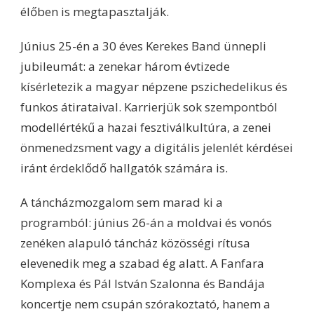
élőben is megtapasztalják.
Június 25-én a 30 éves Kerekes Band ünnepli
jubileumát: a zenekar három évtizede
kísérletezik a magyar népzene pszichedelikus és
funkos átirataival. Karrierjük sok szempontból
modellértékű a hazai fesztiválkultúra, a zenei
önmenedzsment vagy a digitális jelenlét kérdései
iránt érdeklődő hallgatók számára is.
A táncházmozgalom sem marad ki a
programból: június 26-án a moldvai és vonós
zenéken alapuló táncház közösségi rítusa
elevenedik meg a szabad ég alatt. A Fanfara
Komplexa és Pál István Szalonna és Bandája
koncertje nem csupán szórakoztató, hanem a