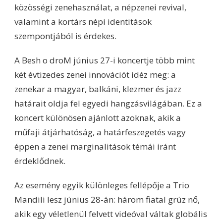
közösségi zenehasználat, a népzenei revival,
valamint a kortárs népi identitások
szempontjából is érdekes.
A Besh o droM június 27-i koncertje több mint
két évtizedes zenei innovációt idéz meg: a
zenekar a magyar, balkáni, klezmer és jazz
határait oldja fel egyedi hangzásvilágában. Ez a
koncert különösen ajánlott azoknak, akik a
műfaji átjárhatóság, a határfeszegetés vagy
éppen a zenei marginalitások témái iránt
érdeklődnek.
Az esemény egyik különleges fellépője a Trio
Mandili lesz június 28-án: három fiatal grúz nő,
akik egy véletlenül felvett videóval váltak globális