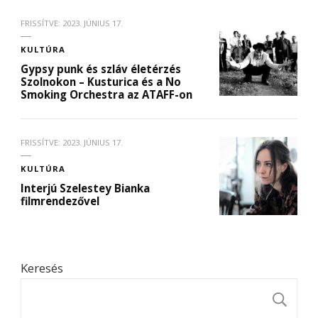
FRISSÍTVE:
2023. JÚNIUS 17.
KULTÚRA
Gypsy punk és szláv életérzés
Szolnokon – Kusturica és a No
Smoking Orchestra az ATAFF-on
FRISSÍTVE:
2023. JÚNIUS 17.
KULTÚRA
Interjú Szelestey Bianka
filmrendezővel
Keresés
K