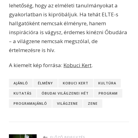
lehetőség, hogy az elméleti tanulmányokat a
gyakorlatban is kipróbáljuk. Ha tehát ELTE-s
hallgatóként nemcsak élményre, hanem
inspirációra is vágysz, érdemes kinézni Óbudára
– a világzene nemcsak megszólal, de
értelmezésre is hív.
A kiemelt kép forrása:
Kobuci Kert
.
AJÁNLÓ
ÉLMÉNY
KOBUCI KERT
KULTÚRA
KUTATÁS
ÓBUDAI VILÁGZENEI HÉT
PROGRAM
PROGRAMAJÁNLÓ
VILÁGZENE
ZENE
ELŐZŐ BEJEGYZÉS