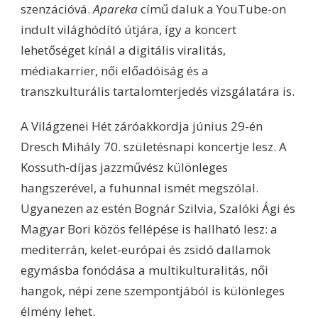
szenzációvá.
Apareka
című daluk a YouTube-on
indult világhódító útjára, így a koncert
lehetőséget kínál a digitális viralitás,
médiakarrier, női előadóiság és a
transzkulturális tartalomterjedés vizsgálatára is.
A Világzenei Hét záróakkordja június 29-én
Dresch Mihály 70. születésnapi koncertje lesz. A
Kossuth-díjas jazzművész különleges
hangszerével, a fuhunnal ismét megszólal.
Ugyanezen az estén Bognár Szilvia, Szalóki Ági és
Magyar Bori közös fellépése is hallható lesz: a
mediterrán, kelet-európai és zsidó dallamok
egymásba fonódása a multikulturalitás, női
hangok, népi zene szempontjából is különleges
élmény lehet.