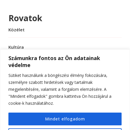
Rovatok
Közélet
Kultúra
Számunkra fontos az Ön adatainak
védelme
Sport
Sütiket használunk a böngészési élmény fokozására,
Tudomány
személyre szabott hirdetések vagy tartalmak
megjelenítésére, valamint a forgalom elemzésére. A
"Mindent elfogadok" gombra kattintva Ön hozzájárul a
cookie-k használatához.
© Szerzői jog 2026
ELTE Online
. Minden jog
Mindet elfogadom
fenntartva.
Hello Fashion | Fejlesztette
Blossom