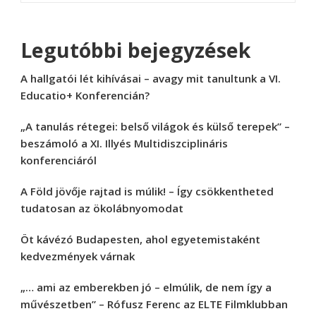
Legutóbbi bejegyzések
A hallgatói lét kihívásai – avagy mit tanultunk a VI.
Educatio+ Konferencián?
„A tanulás rétegei: belső világok és külső terepek” –
beszámoló a XI. Illyés Multidiszciplináris
konferenciáról
A Föld jövője rajtad is múlik! – Így csökkentheted
tudatosan az ökolábnyomodat
Öt kávézó Budapesten, ahol egyetemistaként
kedvezmények várnak
„… ami az emberekben jó – elmúlik, de nem így a
művészetben” – Rófusz Ferenc az ELTE Filmklubban