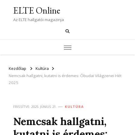
ELTE Online
Az ELTE hallgatói magazinja
Kezdőlap
Kultúra
Nemcsak hallgatni, kutatni is érdemes: Óbudai Világzenei Hét
2025
FRISSÍTVE:
2025. JÚNIUS 21.
KULTÚRA
Nemcsak hallgatni,
kutatni is érdemes: