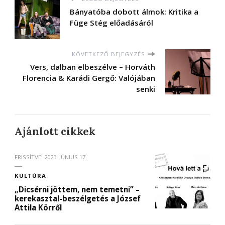
Bányatóba dobott álmok: Kritika a
Füge Stég előadásáról
KÖVETKEZŐ BEJEGYZÉS
Vers, dalban elbeszélve – Horváth
Florencia & Karádi Gergő: Valójában
senki
Ajánlott cikkek
FRISSÍTVE:
2023. JÚNIUS 17.
KULTÚRA
„Dicsérni jöttem, nem temetni” –
kerekasztal-beszélgetés a József
Attila Körről