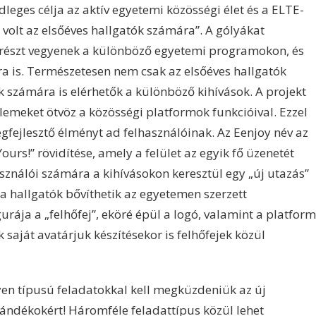
ődleges célja az aktív egyetemi közösségi élet és a ELTE-
e volt az elsőéves hallgatók számára”. A gólyákat
y részt vegyenek a különböző egyetemi programokon, és
ra is. Természetesen nem csak az elsőéves hallgatók
k számára is elérhetők a különböző kihívások. A projekt
elemeket ötvöz a közösségi platformok funkcióival. Ezzel
gfejlesztő élményt ad felhasználóinak. Az Eenjoy név az
ours!” rövidítése, amely a felület az egyik fő üzenetét
ználói számára a kihívásokon keresztül egy „új utazás”
a hallgatók bővíthetik az egyetemen szerzett
gurája a „felhőfej”, eköré épül a logó, valamint a platform
k saját avatárjuk készítésekor is felhőfejek közül
en típusú feladatokkal kell megküzdeniük az új
ándékokért! Háromféle feladattípus közül lehet