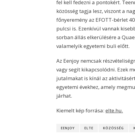
fel kell fedezni a pontokért. Tee
közösség tagja lesz, viszont a n
főnyeremény az EFOTT-bérlet 40
pulcsi is. Ezenkívül vannak kiseb
sorban állás elkerülésére a Quae
valamelyik egyetemi buli előtt.
Az Eenjoy nemcsak részvételiségr
vagy segít kikapcsolódni. Ezek me
jutalmakat is kínál az aktivitásér
egyetemi évekhez, amely megmuta
járhat.
Kiemelt kép forrása:
elte.hu.
EENJOY
ELTE
KÖZÖSSÉG