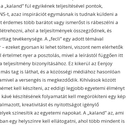
és a „kaland” fül egyikének teljesítésével pontok,
S-t, azaz inspirációt egymásnak is tudnak küldeni a
hát érdemes több barátot vagy ismerőst is rábeszélni a
 létrehozni, ahol a teljesítmények összegződnek, és
tag tevékenysége. A „fecli” egy adott témával
 – ezeket gyorsan ki lehet tölteni, viszont nem elérhetők
 értelmet nyer a posztolás, mivel a leírástól függően itt
 a teljesítmény bizonyításához. Ez kikerül az Eenjoy
más tag is láthat, és a közösségi médiához hasonlóan
 amivel a versengés is megkezdődik. Kihívások között
émet kell készíteni, az eddigi legjobb egyetemi élményt
i kávé készítésének folyamatát kell megörökíteni egy kép
mazott, kreativitást és nyitottságot igénylő
elyek színesítik az egyetemi napokat. A „kaland” az, ami
ában egy helyszínre kell ellátogatni, ahol több mindent is