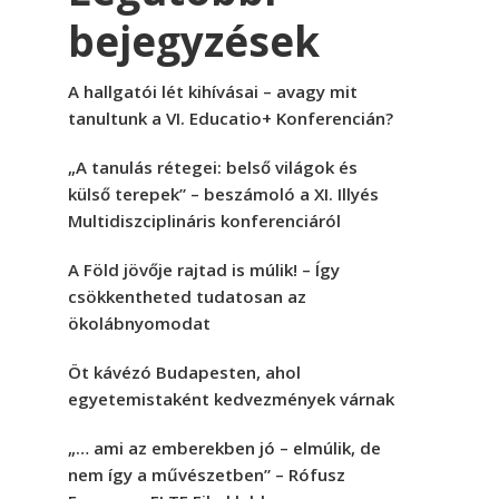
bejegyzések
A hallgatói lét kihívásai – avagy mit
tanultunk a VI. Educatio+ Konferencián?
„A tanulás rétegei: belső világok és
külső terepek” – beszámoló a XI. Illyés
Multidiszciplináris konferenciáról
A Föld jövője rajtad is múlik! – Így
csökkentheted tudatosan az
ökolábnyomodat
Öt kávézó Budapesten, ahol
egyetemistaként kedvezmények várnak
„… ami az emberekben jó – elmúlik, de
nem így a művészetben” – Rófusz