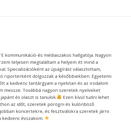
LTE kommunikáció-és médiaszakos hallgatója. Nagyon
zem teljesen megtaláltam a helyem itt mind a
al. Specializációként az újságírást választottam,
ó riporterként dolgozzak a későbbiekben. Egyetemi
t a kedvenc tantárgyam a nyelvtan és az irodalom
tőlem messze. Továbbá nagyon szeretek nyelveket
 japánt és olaszt is tanulok.
Ezen kívül tudni lehet
thon az időt, szeretek pörögni és különböző
bban koncertekre, és fesztiválokra szeretek járni
 a kedvenc évszakom.