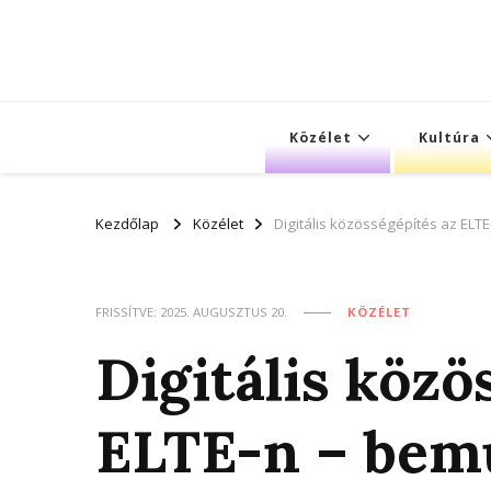
Közélet
Kultúra
Kezdőlap
Közélet
Digitális közösségépítés az ELT
FRISSÍTVE:
2025. AUGUSZTUS 20.
KÖZÉLET
Digitális közö
ELTE-n – bemu