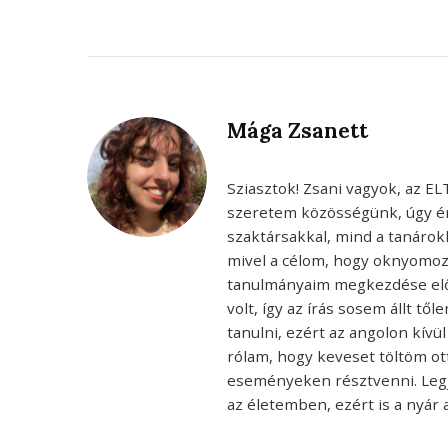
Mága Zsanett
Sziasztok! Zsani vagyok, az E
szeretem közösségünk, úgy ér
szaktársakkal, mind a tanárokk
mivel a célom, hogy oknyomoz
tanulmányaim megkezdése előt
volt, így az írás sosem állt 
tanulni, ezért az angolon kívül
rólam, hogy keveset töltöm ot
eseményeken résztvenni. Legjo
az életemben, ezért is a nyár