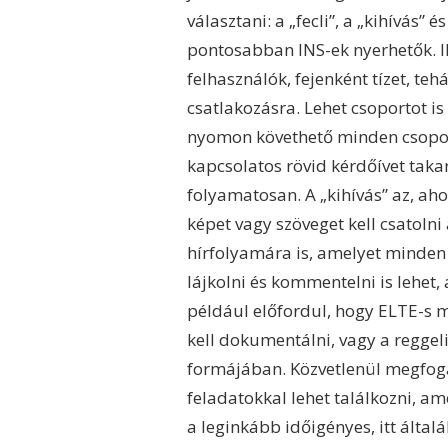
választani: a „fecli”, a „kihívás” 
pontosabban INS-ek nyerhetők. IN
felhasználók, fejenként tízet, te
csatlakozásra. Lehet csoportot is
nyomon követhető minden csoport
kapcsolatos rövid kérdőívet takar
folyamatosan. A „kihívás” az, ahol
képet vagy szöveget kell csatolni
hírfolyamára is, amelyet minden 
lájkolni és kommentelni is lehet,
például előfordul, hogy ELTE-s m
kell dokumentálni, vagy a reggel
formájában. Közvetlenül megfogal
feladatokkal lehet találkozni, am
a leginkább időigényes, itt által