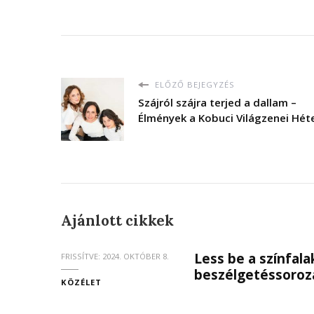
ELŐZŐ BEJEGYZÉS
Szájról szájra terjed a dallam –
Élmények a Kobuci Világzenei Hét
Ajánlott cikkek
Less be a színfal
FRISSÍTVE:
2024. OKTÓBER 8.
beszélgetéssoroz
KÖZÉLET