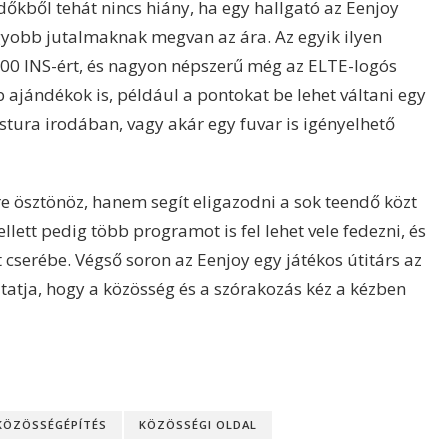
ndőkből tehát nincs hiány, ha egy hallgató az Eenjoy
agyobb jutalmaknak megvan az ára. Az egyik ilyen
00 INS-ért, és nagyon népszerű még az ELTE-logós
b ajándékok is, például a pontokat be lehet váltani egy
stura irodában, vagy akár egy fuvar is igényelhető
e ösztönöz, hanem segít eligazodni a sok teendő közt
llett pedig több programot is fel lehet vele fedezni, és
t cserébe. Végső soron az Eenjoy egy játékos útitárs az
tja, hogy a közösség és a szórakozás kéz a kézben
KÖZÖSSÉGÉPÍTÉS
KÖZÖSSÉGI OLDAL