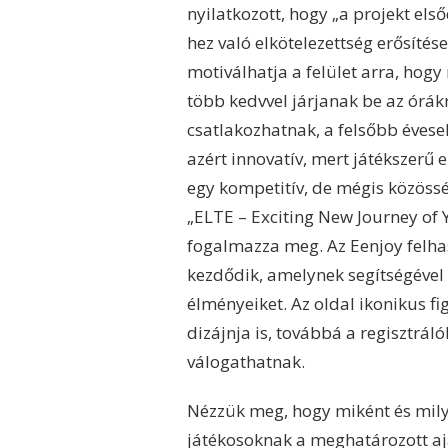
nyilatkozott, hogy „a projekt els
hez való elkötelezettség erősítés
motiválhatja a felület arra, hog
több kedvvel járjanak be az órák
csatlakozhatnak, a felsőbb évese
azért innovatív, mert játékszerű 
egy kompetitív, de mégis közössé
„ELTE – Exciting New Journey of Y
fogalmazza meg. Az Eenjoy felhas
kezdődik, amelynek segítségével 
élményeiket. Az oldal ikonikus fi
dizájnja is, továbbá a regisztráló
válogathatnak.
Nézzük meg, hogy miként és mily
játékosoknak a meghatározott aj