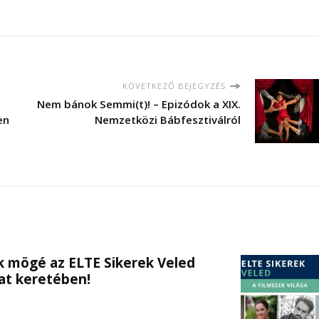
KÖVETKEZŐ BEJEGYZÉS
Nem bánok Semmi(t)! – Epizódok a XIX.
en
Nemzetközi Bábfesztiválról
ak mögé az ELTE Sikerek Veled
at keretében!