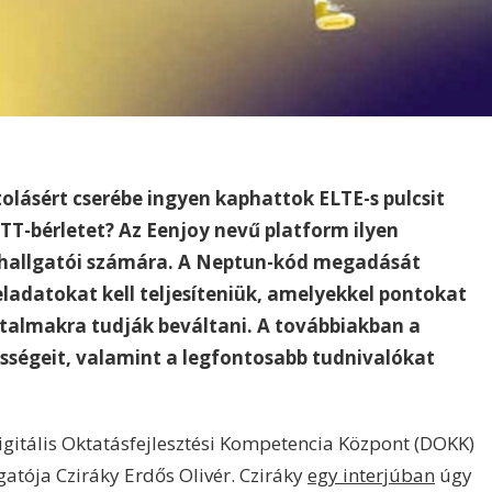
olásért cserébe ingyen kaphattok ELTE-s pulcsit
TT-bérletet? Az Eenjoy nevű platform ilyen
E hallgatói számára. A Neptun-kód megadását
ladatokat kell teljesíteniük, amelyekkel pontokat
utalmakra tudják beváltani. A továbbiakban a
ségeit, valamint a legfontosabb tudnivalókat
Digitális Oktatásfejlesztési Kompetencia Központ (DOKK)
zgatója Cziráky Erdős Olivér. Cziráky
egy interjúban
úgy