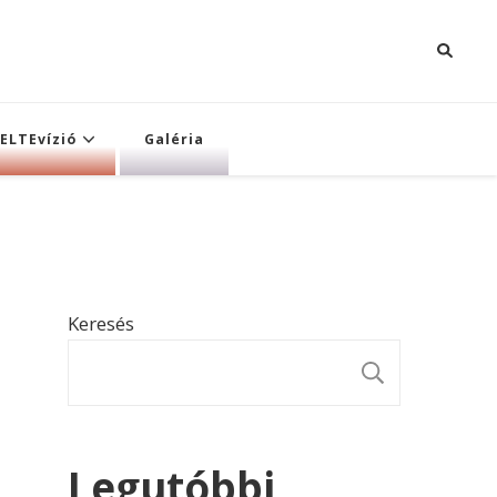
ELTEvízió
Galéria
Keresés
KERESÉ
Legutóbbi