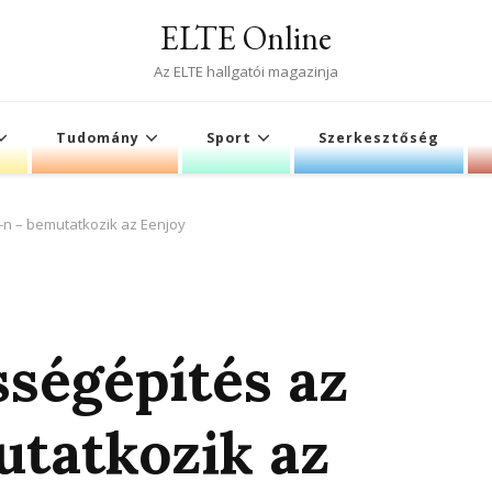
ELTE Online
Az ELTE hallgatói magazinja
Tudomány
Sport
Szerkesztőség
E-n – bemutatkozik az Eenjoy
sségépítés az
tatkozik az