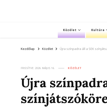
Közélet
Kultúra
Kezdőlap
Közélet
Újra színpadra áll a SEK színját
FRISSÍTVE:
2026. MÁJUS 16.
KÖZÉLET
Újra színpadra
színjátszóköre