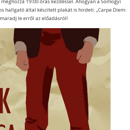
 méghozzá 19:00 órás kezdéssel. Ahogyan a Somogyi
 hallgató által készített plakát is hirdeti: „Carpe Diem:
maradj le erről az előadásról!