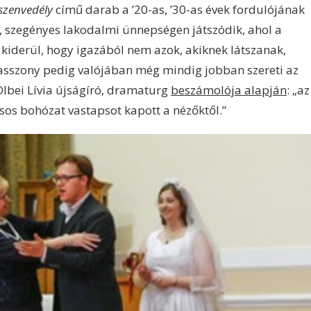
 szenvedély
című darab a ’20-as, ’30-as évek fordulójának
, szegényes lakodalmi ünnepségen játszódik, ahol a
kiderül, hogy igazából nem azok, akiknek látszanak,
yasszony pedig valójában még mindig jobban szereti az
. Ölbei Lívia újságíró, dramaturg
beszámolója alapján
: „az
os bohózat vastapsot kapott a nézőktől.”