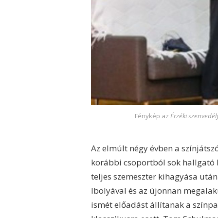
Fénykép az
Érzéki szenvedél
Az elmúlt négy évben a színjátszó
korábbi csoportból sok hallgató
teljes szemeszter kihagyása után 
Ibolyával és az újonnan megalaku
ismét előadást állítanak a színp