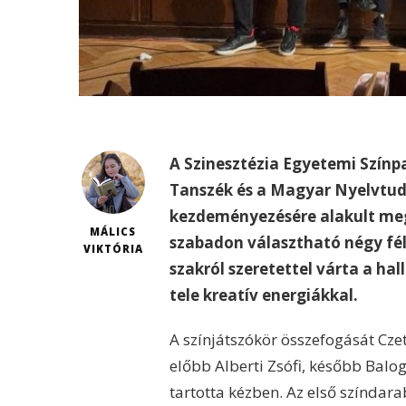
A Szinesztézia Egyetemi Szín
Tanszék és a Magyar Nyelvtu
kezdeményezésére alakult meg
MÁLICS
szabadon választható négy fél
VIKTÓRIA
szakról szeretettel várta a hal
tele kreatív energiákkal.
A színjátszókör összefogását Czet
előbb Alberti Zsófi, később Balog
tartotta kézben. Az első színdar