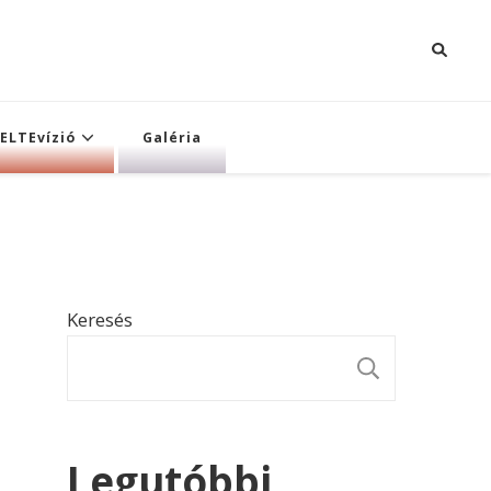
ELTEvízió
Galéria
Keresés
KERESÉ
Legutóbbi