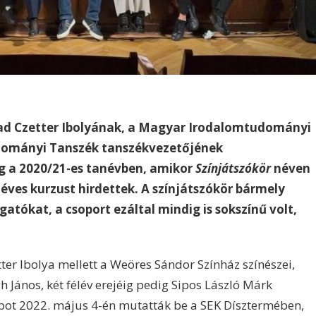
pad Czetter Ibolyának, a Magyar Irodalomtudományi
dományi Tanszék tanszékvezetőjének
 a 2020/21-es tanévben, amikor
Színjátszókör
néven
éves kurzust hirdettek. A színjátszókör bármely
lgatókat, a csoport ezáltal mindig is sokszínű volt,
ter Ibolya mellett a Weöres Sándor Színház színészei,
h János, két félév erejéig pedig Sipos László Márk
abot 2022. május 4-én mutatták be a SEK Dísztermében,