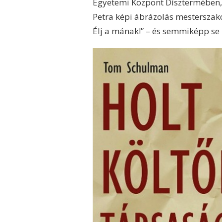
Egyetemi Központ Dísztermében,
Petra képi ábrázolás mesterszakos
Élj a mának!” – és semmiképp se 