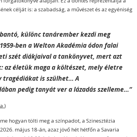
 forgatókönyve alapján. Ez a döntés reprezentálja a
ének célját is: a szabadság, a művészet és az egyéniség
obbantó, különc tanárember kezdi meg
1959-ben a Welton Akadémia ódon falai
eti szét diákjaival a tankönyvet, mert azt
k: az életük maga a költészet, mely életre
y tragédiákat is szülhet… A
lában pedig tanyát ver a lázadás szelleme…”
a.
)
eme hogyan tölti meg a színpadot, a Szinesztézia
 2026. május 18-án, azaz jövő hét hétfőn a Savaria