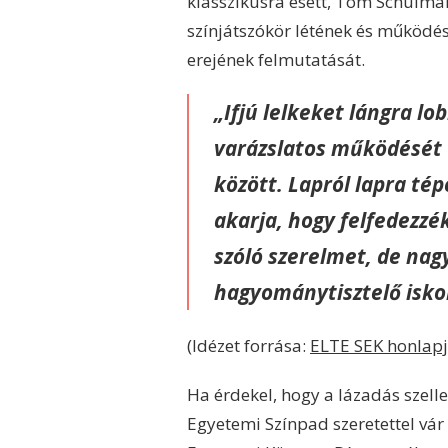
klasszikusra esett, Tom Schulman
színjátszókör létének és működés
erejének felmutatását.
„Ifjú lelkeket lángra l
varázslatos működését 
között. Lapról lapra tép
akarja, hogy felfedezzé
szóló szerelmet, de nag
hagyománytisztelő isko
(Idézet forrása:
ELTE SEK honlapj
Ha érdekel, hogy a lázadás szell
Egyetemi Színpad szeretettel vár