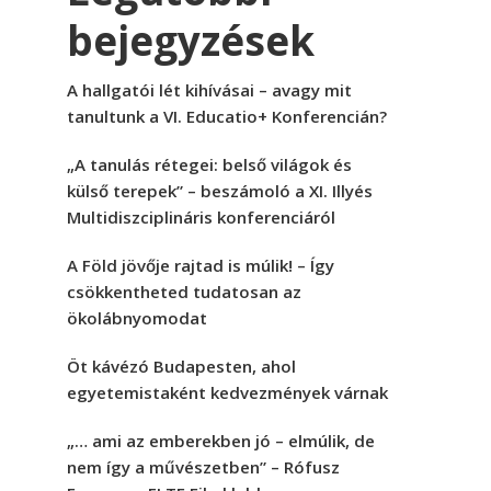
bejegyzések
A hallgatói lét kihívásai – avagy mit
tanultunk a VI. Educatio+ Konferencián?
„A tanulás rétegei: belső világok és
külső terepek” – beszámoló a XI. Illyés
Multidiszciplináris konferenciáról
A Föld jövője rajtad is múlik! – Így
csökkentheted tudatosan az
ökolábnyomodat
Öt kávézó Budapesten, ahol
egyetemistaként kedvezmények várnak
„… ami az emberekben jó – elmúlik, de
nem így a művészetben” – Rófusz