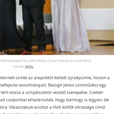
y
bemutatójáról (Czetter Ibolya, Szomi Tamás és Gaál Flóra)
Forrás:
VAOL
.
körnek szinte az alapoktól kellett újraépülnie, hiszen a
 befejezte tanulmányait. Balogh János színművész egy
tért vissza a színjátszókör vezető szerepébe. Czetter
lt csoporttal elhatározták, hogy bárhogy is legyen, de
adra. Választásuk ezúttal a
Holt költők társasága
című