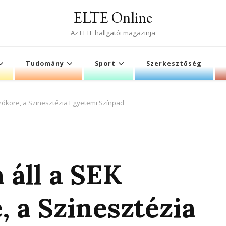
ELTE Online
Az ELTE hallgatói magazinja
Tudomány
Sport
Szerkesztőség
szóköre, a Szinesztézia Egyetemi Színpad
 áll a SEK
, a Szinesztézia