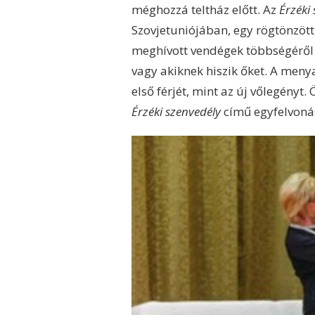
méghozzá teltház előtt. Az
Érzéki
Szovjetuniójában, egy rögtönzött
meghívott vendégek többségéről 
vagy akiknek hiszik őket. A men
első férjét, mint az új vőlegényt
Érzéki szenvedély
című egyfelvonás