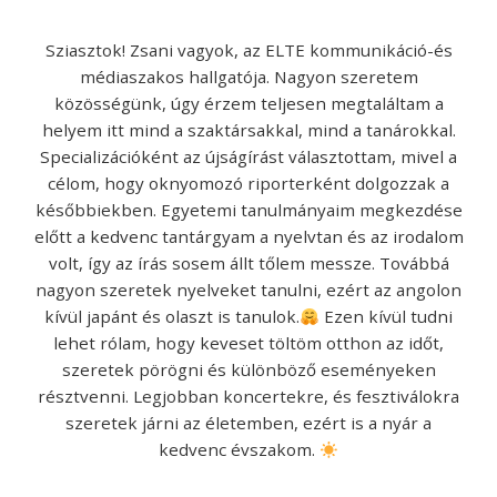
Sziasztok! Zsani vagyok, az ELTE kommunikáció-és
médiaszakos hallgatója. Nagyon szeretem
közösségünk, úgy érzem teljesen megtaláltam a
helyem itt mind a szaktársakkal, mind a tanárokkal.
Specializációként az újságírást választottam, mivel a
célom, hogy oknyomozó riporterként dolgozzak a
későbbiekben. Egyetemi tanulmányaim megkezdése
előtt a kedvenc tantárgyam a nyelvtan és az irodalom
volt, így az írás sosem állt tőlem messze. Továbbá
nagyon szeretek nyelveket tanulni, ezért az angolon
kívül japánt és olaszt is tanulok.
Ezen kívül tudni
lehet rólam, hogy keveset töltöm otthon az időt,
szeretek pörögni és különböző eseményeken
résztvenni. Legjobban koncertekre, és fesztiválokra
szeretek járni az életemben, ezért is a nyár a
kedvenc évszakom.