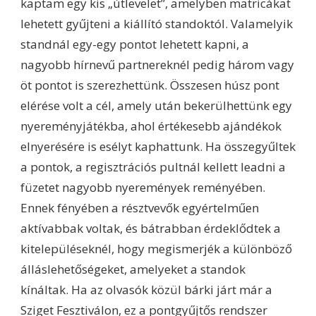
kaptam egy kis „útlevelet”, amelyben matricákat
lehetett gyűjteni a kiállító standoktól. Valamelyik
standnál egy-egy pontot lehetett kapni, a
nagyobb hírnevű partnereknél pedig három vagy
öt pontot is szerezhettünk. Összesen húsz pont
elérése volt a cél, amely után bekerülhettünk egy
nyereményjátékba, ahol értékesebb ajándékok
elnyerésére is esélyt kaphattunk. Ha összegyűltek
a pontok, a regisztrációs pultnál kellett leadni a
füzetet nagyobb nyeremények reményében.
Ennek fényében a résztvevők egyértelműen
aktívabbak voltak, és bátrabban érdeklődtek a
kitelepüléseknél, hogy megismerjék a különböző
álláslehetőségeket, amelyeket a standok
kínáltak. Ha az olvasók közül bárki járt már a
Sziget Fesztiválon, ez a pontgyűjtős rendszer