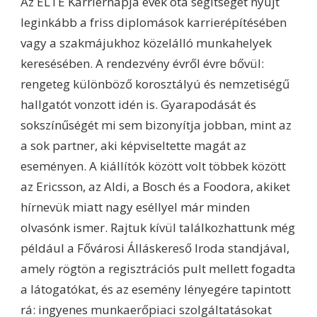
Az ELTE Karriernapja évek óta segítséget nyújt
leginkább a friss diplomások karrierépítésében
vagy a szakmájukhoz közelálló munkahelyek
keresésében. A rendezvény évről évre bővül:
rengeteg különböző korosztályú és nemzetiségű
hallgatót vonzott idén is. Gyarapodását és
sokszínűségét mi sem bizonyítja jobban, mint az
a sok partner, aki képviseltette magát az
eseményen. A kiállítók között volt többek között
az Ericsson, az Aldi, a Bosch és a Foodora, akiket
hírnevük miatt nagy eséllyel már minden
olvasónk ismer. Rajtuk kívül találkozhattunk még
például a Fővárosi Álláskereső Iroda standjával,
amely rögtön a regisztrációs pult mellett fogadta
a látogatókat, és az esemény lényegére tapintott
rá: ingyenes munkaerőpiaci szolgáltatásokat