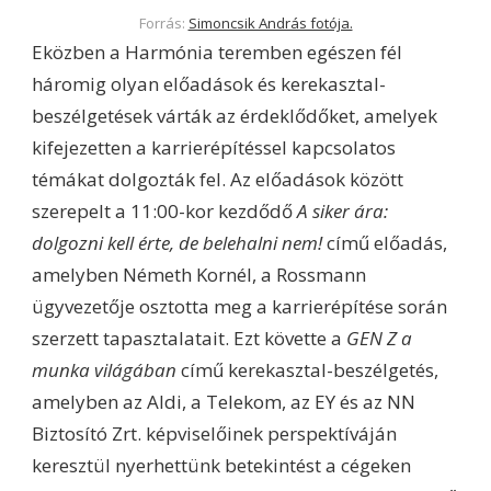
Forrás:
Simoncsik András fotója.
Eközben a Harmónia teremben egészen fél
háromig olyan előadások és kerekasztal-
beszélgetések várták az érdeklődőket, amelyek
kifejezetten a karrierépítéssel kapcsolatos
témákat dolgozták fel. Az előadások között
szerepelt a 11:00-kor kezdődő
A siker ára:
dolgozni kell érte, de belehalni nem!
című előadás,
amelyben Németh Kornél, a Rossmann
ügyvezetője osztotta meg a karrierépítése során
szerzett tapasztalatait. Ezt követte a
GEN Z a
munka világában
című kerekasztal-beszélgetés,
amelyben az Aldi, a Telekom, az EY és az NN
Biztosító Zrt. képviselőinek perspektíváján
keresztül nyerhettünk betekintést a cégeken