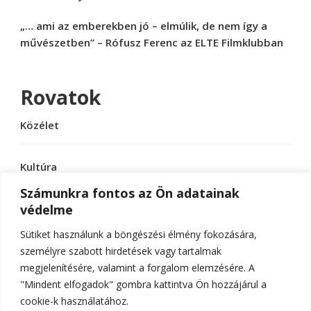
„… ami az emberekben jó – elmúlik, de nem így a
művészetben” – Rófusz Ferenc az ELTE Filmklubban
Rovatok
Közélet
Kultúra
Számunkra fontos az Ön adatainak
védelme
Sport
Sütiket használunk a böngészési élmény fokozására,
Tudomány
személyre szabott hirdetések vagy tartalmak
megjelenítésére, valamint a forgalom elemzésére. A
"Mindent elfogadok" gombra kattintva Ön hozzájárul a
cookie-k használatához.