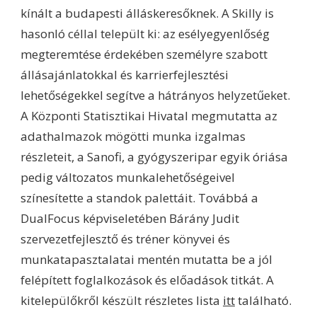
kínált a budapesti álláskeresőknek. A Skilly is
hasonló céllal települt ki: az esélyegyenlőség
megteremtése érdekében személyre szabott
állásajánlatokkal és karrierfejlesztési
lehetőségekkel segítve a hátrányos helyzetűeket.
A Központi Statisztikai Hivatal megmutatta az
adathalmazok mögötti munka izgalmas
részleteit, a Sanofi, a gyógyszeripar egyik óriása
pedig változatos munkalehetőségeivel
színesítette a standok palettáit. Továbbá a
DualFocus képviseletében Bárány Judit
szervezetfejlesztő és tréner könyvei és
munkatapasztalatai mentén mutatta be a jól
felépített foglalkozások és előadások titkát. A
kitelepülőkről készült részletes lista
itt
található.