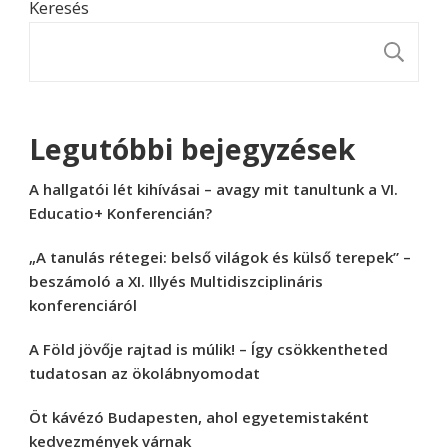
Keresés
K
Legutóbbi bejegyzések
A hallgatói lét kihívásai – avagy mit tanultunk a VI.
Educatio+ Konferencián?
„A tanulás rétegei: belső világok és külső terepek” –
beszámoló a XI. Illyés Multidiszciplináris
konferenciáról
A Föld jövője rajtad is múlik! – Így csökkentheted
tudatosan az ökolábnyomodat
Öt kávézó Budapesten, ahol egyetemistaként
kedvezmények várnak