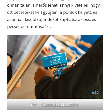
onnan talán ismerős lehet, annyi kivétellel, hogy
ott pecséteket kell gyűjteni a pontok helyett, és
azonnali kisebb ajándékot kaphatsz az összes
pecsét bemutatásáért.
Forrás:
Simoncsik András fotója
.