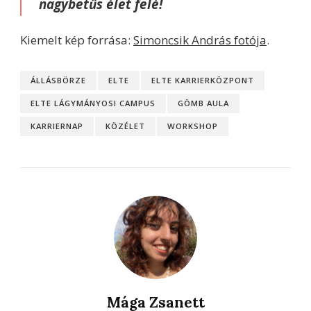
nagybetűs élet felé!
Kiemelt kép forrása:
Simoncsik András fotója
.
ÁLLÁSBÖRZE
ELTE
ELTE KARRIERKÖZPONT
ELTE LÁGYMÁNYOSI CAMPUS
GÖMB AULA
KARRIERNAP
KÖZÉLET
WORKSHOP
Mága Zsanett