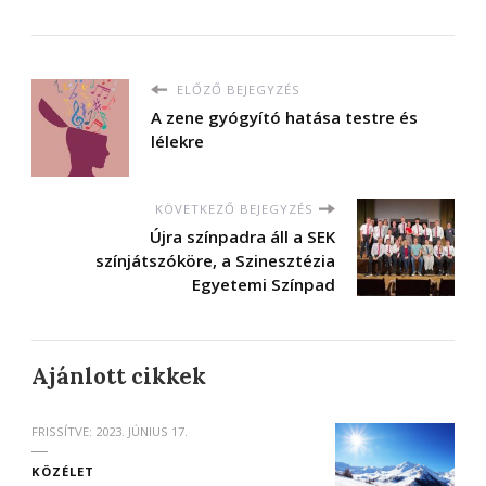
ELŐZŐ BEJEGYZÉS
A zene gyógyító hatása testre és
lélekre
KÖVETKEZŐ BEJEGYZÉS
Újra színpadra áll a SEK
színjátszóköre, a Szinesztézia
Egyetemi Színpad
Ajánlott cikkek
FRISSÍTVE:
2023. JÚNIUS 17.
KÖZÉLET