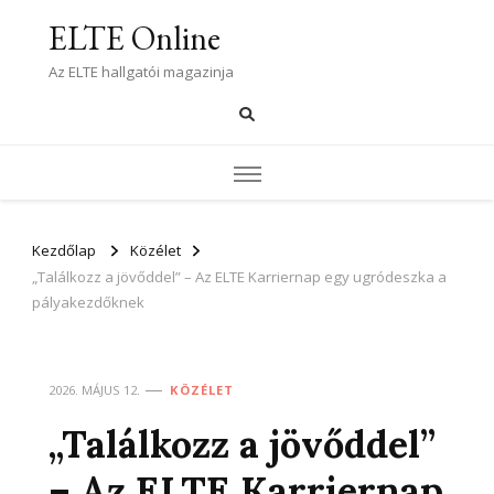
ELTE Online
Az ELTE hallgatói magazinja
Kezdőlap
Közélet
„Találkozz a jövőddel” – Az ELTE Karriernap egy ugródeszka a
pályakezdőknek
2026. MÁJUS 12.
KÖZÉLET
„Találkozz a jövőddel”
– Az ELTE Karriernap