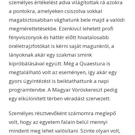
személyes értékelést adva világítottak rá azokra
a pontokra, amelyeken csiszolva sokkal
magabiztosabban vághatunk bele majd a valódi
megmérettetésekbe. Ezenkívül lehetett profi
fényviszonyok és háttér előtt hivatalosabb
önéletrajzfotókat is kérni saját magunkról, a
lányoknak akár egy szakmai smink
kipróbálásával együtt. Még a Quaestura is
megtalálható volt az eseményen, így akár egy
gyors ügyintézést is beiktathattunk a napi
programtervbe. A Magyar Vöröskereszt pedig
egy elkülönített térben véradást szervezett.
Személyes résztvevőként számomra meglepő
volt, hogy az egyetem falain belül mennyi
mindent meg lehet valósítani. Szinte olyan volt,