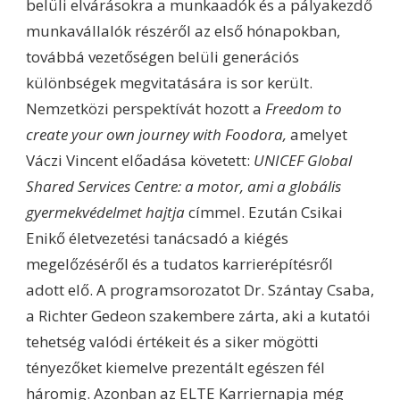
belüli elvárásokra a munkaadók és a pályakezdő
munkavállalók részéről az első hónapokban,
továbbá vezetőségen belüli generációs
különbségek megvitatására is sor került.
Nemzetközi perspektívát hozott a
Freedom to
create your own journey with Foodora,
amelyet
Váczi Vincent előadása követett:
UNICEF Global
Shared Services Centre: a motor, ami a globális
gyermekvédelmet hajtja
címmel. Ezután Csikai
Enikő életvezetési tanácsadó a kiégés
megelőzéséről és a tudatos karrierépítésről
adott elő. A programsorozatot Dr. Szántay Csaba,
a Richter Gedeon szakembere zárta, aki a kutatói
tehetség valódi értékeit és a siker mögötti
tényezőket kiemelve prezentált egészen fél
háromig. Azonban az ELTE Karriernapja még