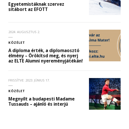
Egyetemistáknak szervez
sítábort az EFOTT
2024. AUGUSZTUS 2.
KÖZÉLET
A diploma érték, a diplomaosztó
élmény – Örökítsd meg, és nyerj
az ELTE Alumni nyereményjátékán!
FRISSÍTVE:
2023. JÚNIUS 17.
KÖZÉLET
Megnyílt a budapesti Madame
Tussauds – ajánló és interjú