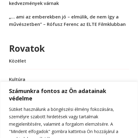
kedvezmények várnak
„… ami az emberekben jó – elmúlik, de nem így a
művészetben” – Rófusz Ferenc az ELTE Filmklubban
Rovatok
Közélet
Kultúra
Számunkra fontos az Ön adatainak
védelme
Sport
Sütiket használunk a böngészési élmény fokozására,
Tudomány
személyre szabott hirdetések vagy tartalmak
megjelenítésére, valamint a forgalom elemzésére. A
"Mindent elfogadok" gombra kattintva Ön hozzájárul a