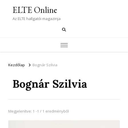
ELTE Online
Az ELTE hallgatói magazinja
Kezdőlap
Bognár Szilvia
Bognár Szilvia
Megjelenítve: 1 -1 / 1 eredményből