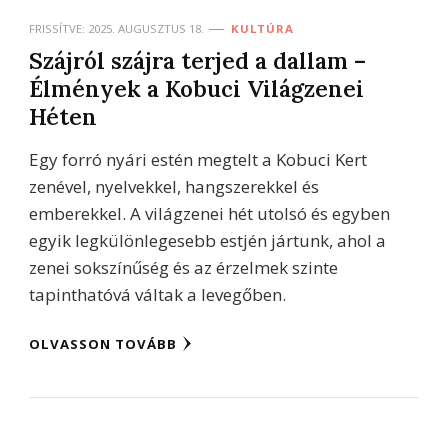
FRISSÍTVE:
2025. AUGUSZTUS 18.
KULTÚRA
Szájról szájra terjed a dallam –
Élmények a Kobuci Világzenei
Héten
Egy forró nyári estén megtelt a Kobuci Kert
zenével, nyelvekkel, hangszerekkel és
emberekkel. A világzenei hét utolsó és egyben
egyik legkülönlegesebb estjén jártunk, ahol a
zenei sokszínűség és az érzelmek szinte
tapinthatóvá váltak a levegőben.
OLVASSON TOVÁBB