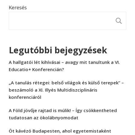
Keresés
K
Legutóbbi bejegyzések
A hallgatói lét kihívásai – avagy mit tanultunk a VI.
Educatio+ Konferencián?
„A tanulás rétegei: belső világok és külső terepek” –
beszámoló a XI. Illyés Multidiszciplináris
konferenciáról
A Föld jövője rajtad is múlik! – Így csökkentheted
tudatosan az ökolábnyomodat
Öt kávézó Budapesten, ahol egyetemistaként