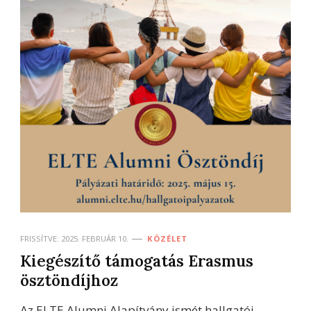
FRISSÍTVE:
2025. FEBRUÁR 10.
KÖZÉLET
Kiegészítő támogatás Erasmus
ösztöndíjhoz
Az ELTE Alumni Alapítvány ismét hallgatói