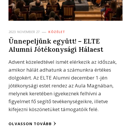
2023. NOVEMBER 27.
KÖZÉLET
Ünnepeljünk együtt! – ELTE
Alumni Jótékonysági Hálaest
Advent közeledtével ismét elérkezik az időszak,
amikor hálát adhatunk a számunkra értékes
dolgokért. Az ELTE Alumni december 1-jén
jótékonysági estet rendez az Aula Magnában,
melynek keretében igyekeznek felhívni a
figyelmet fő segítő tevékenységeikre, illetve
kifejezni köszönetüket támogatóik felé.
OLVASSON TOVÁBB