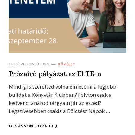
FRISSÍTVE:
2025. JÚLIUS 9.
KÖZÉLET
Prózaíró pályázat az ELTE-n
Mindig is szeretted volna elmesélni a legjobb
bulidat a Könyvtár Klubban? Folyton csak a
kedvenc tanárod tárgyain jár az eszed?
Legszívesebben csakis a Bölcsész Napok …
OLVASSON TOVÁBB