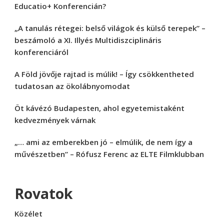
Educatio+ Konferencián?
„A tanulás rétegei: belső világok és külső terepek” –
beszámoló a XI. Illyés Multidiszciplináris
konferenciáról
A Föld jövője rajtad is múlik! – Így csökkentheted
tudatosan az ökolábnyomodat
Öt kávézó Budapesten, ahol egyetemistaként
kedvezmények várnak
„… ami az emberekben jó – elmúlik, de nem így a
művészetben” – Rófusz Ferenc az ELTE Filmklubban
Rovatok
Közélet