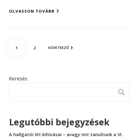
OLVASSON TOVÁBB
Bejegyzések
OLDAL
OLDAL
1
2
KÖVETKEZŐ
lapozása
Keresés
K
Legutóbbi bejegyzések
A hallgatói lét kihívásai – avagy mit tanultunk a VI.