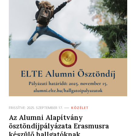
FRISSÍTVE:
2025. SZEPTEMBER 17.
KÖZÉLET
Az Alumni Alapítvány
ösztöndíjpályázata Erasmusra
készülő hallgatóknak