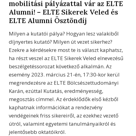
mobilitási pályázattal vár az ELTE
Alumni! – ELTE Sikerek Veled és
ELTE Alumni Ösztöndíj
Milyen a kutatói pálya? Hogyan lesz valakiből
díjnyertes kutató? Milyen út vezet sikerhez?
Ezekre a kérdésekre most te is választ kaphatsz,
ha részt veszel az ELTE Sikerek Veled elnevezésű
beszélgetéssorozat következő alkalmán. Az
esemény 2023. március 21-én, 17:30-kor kerül
megrendezésre az ELTE Bölcsészettudományi
Karán, ezúttal Kutatás, eredményesség,
megosztás címmel. Az érdeklődők első kézből
kaphatnak információkat a rendezvény
vendégeinek friss sikereiről, az ezekhez vezető
útról, valamint egyetemi tanulmányaikról és
jelentősebb oktatóikról.