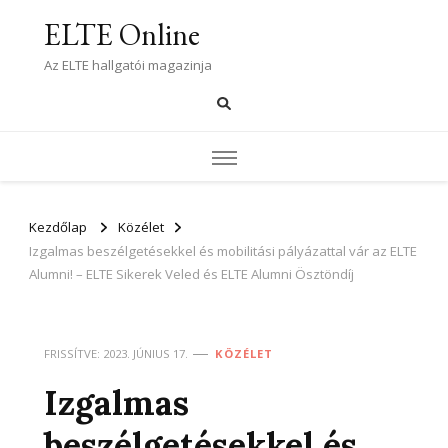
ELTE Online
Az ELTE hallgatói magazinja
Kezdőlap
Közélet
Izgalmas beszélgetésekkel és mobilitási pályázattal vár az ELTE
Alumni! – ELTE Sikerek Veled és ELTE Alumni Ösztöndíj
FRISSÍTVE:
2023. JÚNIUS 17.
KÖZÉLET
Izgalmas
beszélgetésekkel és