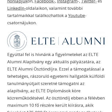
honlapjuk
on,
Facebook-
,
Instagram
-,
Twitter-
és
LinkedIn-
oldalaikon, valamint további
tartalmaikkal találkozhattok a
Youtube
-
csatornájukon.
Egyúttal fel is hívnánk a figyelmeteket az ELTE
Alumni Alapítvány egy aktuális pályázatára, az
ELTE Alumni Ösztöndíjra. Ezzel a támogatással a
tehetséges, rászoruló egyetemi hallgatók külföldi
tanulmányútjait szeretné támogatni az
alapítvány, az ELTE Diplomások köre
közreműködésével. Az ösztöndíj ebben a félévben
maximum 10 fő részére került kiírásra, akik