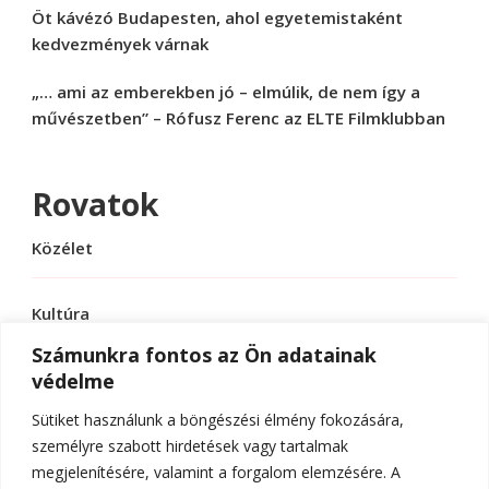
Öt kávézó Budapesten, ahol egyetemistaként
kedvezmények várnak
„… ami az emberekben jó – elmúlik, de nem így a
művészetben” – Rófusz Ferenc az ELTE Filmklubban
Rovatok
Közélet
Kultúra
Számunkra fontos az Ön adatainak
védelme
Sport
Sütiket használunk a böngészési élmény fokozására,
Tudomány
személyre szabott hirdetések vagy tartalmak
megjelenítésére, valamint a forgalom elemzésére. A