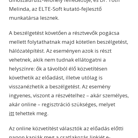
Melinda, az ELTE-Soft kutató-fejlesztő
munkatársa lesznek.
A beszélgetést követően a résztvevők pogácsa
mellett folytathatnak majd kötetlen beszélgetést,
hálózatépítést. Az eseményen azok is részt
vehetnek, akik nem tudnak ellátogatni a
helyszínre: ők a távolból élő közvetítésen
követhetik az előadást, illetve utólag is
visszanézhetik a beszélgetést. Az esemény
ingyenes, viszont a részvételhez – akár személyes,
akár online – regisztráció szükséges, melyet
itt
tehettek meg.
Az online közvetítést választók az előadás előtti
napon kapják meg a csatlakozás linkjét e-