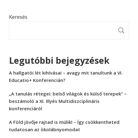
Keresés
K
Legutóbbi bejegyzések
A hallgatói lét kihívásai – avagy mit tanultunk a VI.
Educatio+ Konferencián?
„A tanulás rétegei: belső világok és külső terepek” –
beszámoló a XI. Illyés Multidiszciplináris
konferenciáról
A Föld jövője rajtad is múlik! – Így csökkentheted
tudatosan az ökolábnyomodat