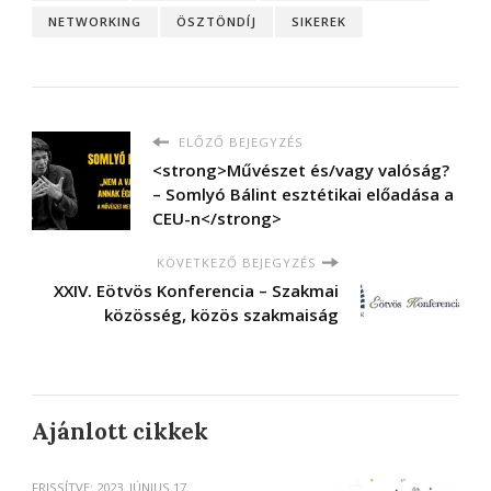
NETWORKING
ÖSZTÖNDÍJ
SIKEREK
ELŐZŐ BEJEGYZÉS
<strong>Művészet és/vagy valóság?
– Somlyó Bálint esztétikai előadása a
CEU-n</strong>
KÖVETKEZŐ BEJEGYZÉS
XXIV. Eötvös Konferencia – Szakmai
közösség, közös szakmaiság
Ajánlott cikkek
FRISSÍTVE:
2023. JÚNIUS 17.