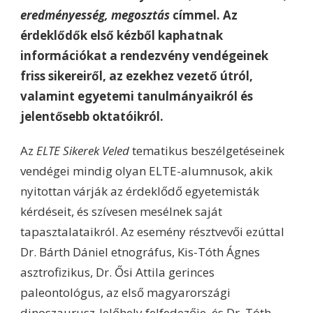
eredményesség, megosztás
címmel. Az
érdeklődők első kézből kaphatnak
információkat a rendezvény vendégeinek
friss sikereiről, az ezekhez vezető útról,
valamint egyetemi tanulmányaikról és
jelentősebb oktatóikról.
Az
ELTE Sikerek Veled
tematikus beszélgetéseinek
vendégei mindig olyan ELTE-alumnusok, akik
nyitottan várják az érdeklődő egyetemisták
kérdéseit, és szívesen mesélnek saját
tapasztalataikról. Az esemény résztvevői ezúttal
Dr. Bárth Dániel etnográfus, Kis-Tóth Ágnes
asztrofizikus, Dr. Ősi Attila gerinces
paleontológus, az első magyarországi
dinoszaurusz-lelőhely felfedezője, és Dr. Tóth