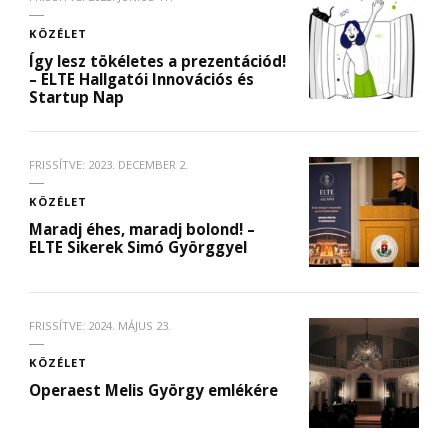
KÖZÉLET
Így lesz tökéletes a prezentációd!
– ELTE Hallgatói Innovációs és
Startup Nap
FRISSÍTVE:
2023. DECEMBER 2.
KÖZÉLET
Maradj éhes, maradj bolond! –
ELTE Sikerek Simó Györggyel
FRISSÍTVE:
2024. MÁJUS 23.
KÖZÉLET
Operaest Melis György emlékére