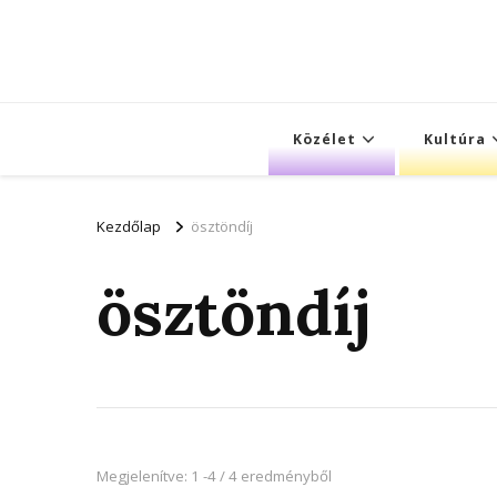
Közélet
Kultúra
Kezdőlap
ösztöndíj
ösztöndíj
Megjelenítve: 1 -4 / 4 eredményből