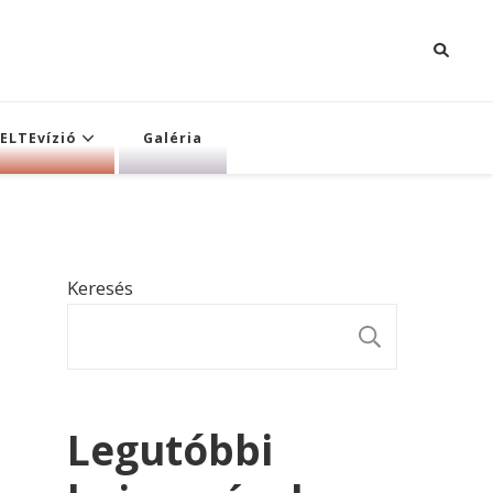
ELTEvízió
Galéria
Keresés
KERESÉ
Legutóbbi