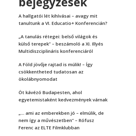
bejegyzések
A hallgatói lét kihívásai – avagy mit
tanultunk a VI. Educatio+ Konferencián?
„A tanulás rétegei: belső világok és
külső terepek” – beszámoló a XI. Illyés
Multidiszciplináris konferenciáról
A Föld jövője rajtad is múlik! – Így
csökkentheted tudatosan az
ökolábnyomodat
Öt kávézó Budapesten, ahol
egyetemistaként kedvezmények várnak
„… ami az emberekben jó – elmúlik, de
nem így a művészetben” – Rófusz
Ferenc az ELTE Filmklubban