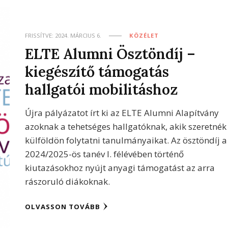
FRISSÍTVE:
2024. MÁRCIUS 6.
KÖZÉLET
ELTE Alumni Ösztöndíj –
kiegészítő támogatás
hallgatói mobilitáshoz
Újra pályázatot írt ki az ELTE Alumni Alapítvány
azoknak a tehetséges hallgatóknak, akik szeretnék
külföldön folytatni tanulmányaikat. Az ösztöndíj a
2024/2025-ös tanév I. félévében történő
kiutazásokhoz nyújt anyagi támogatást az arra
rászoruló diákoknak.
OLVASSON TOVÁBB