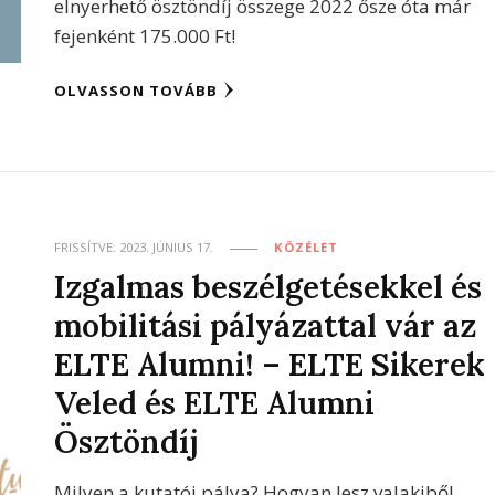
elnyerhető ösztöndíj összege 2022 ősze óta már
fejenként 175.000 Ft!
OLVASSON TOVÁBB
FRISSÍTVE:
2023. JÚNIUS 17.
KÖZÉLET
Izgalmas beszélgetésekkel és
mobilitási pályázattal vár az
ELTE Alumni! – ELTE Sikerek
Veled és ELTE Alumni
Ösztöndíj
Milyen a kutatói pálya? Hogyan lesz valakiből