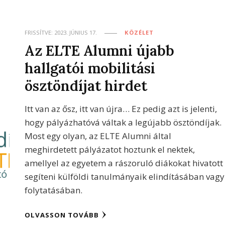
FRISSÍTVE:
2023. JÚNIUS 17.
KÖZÉLET
Az ELTE Alumni újabb
hallgatói mobilitási
ösztöndíjat hirdet
Itt van az ősz, itt van újra… Ez pedig azt is jelenti,
hogy pályázhatóvá váltak a legújabb ösztöndíjak.
Most egy olyan, az ELTE Alumni által
meghirdetett pályázatot hoztunk el nektek,
amellyel az egyetem a rászoruló diákokat hivatott
segíteni külföldi tanulmányaik elindításában vagy
folytatásában.
OLVASSON TOVÁBB