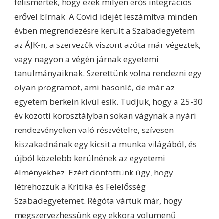
felismerték, hogy ezek milyen erős integrációs
erővel bírnak. A Covid idejét leszámítva minden
évben megrendezésre került a Szabadegyetem
az ÁJK-n, a szervezők viszont azóta már végeztek,
vagy nagyon a végén járnak egyetemi
tanulmányaiknak. Szerettünk volna rendezni egy
olyan programot, ami hasonló, de már az
egyetem berkein kívül esik. Tudjuk, hogy a 25-30
év közötti korosztályban sokan vágynak a nyári
rendezvényeken való részvételre, szívesen
kiszakadnának egy kicsit a munka világából, és
újból közelebb kerülnének az egyetemi
élményekhez. Ezért döntöttünk úgy, hogy
létrehozzuk a Kritika és Felelősség
Szabadegyetemet. Régóta vártuk már, hogy
megszervezhessünk egy ekkora volumenű