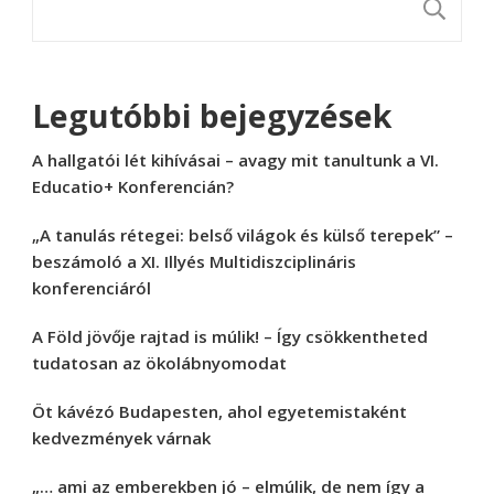
K
Legutóbbi bejegyzések
A hallgatói lét kihívásai – avagy mit tanultunk a VI.
Educatio+ Konferencián?
„A tanulás rétegei: belső világok és külső terepek” –
beszámoló a XI. Illyés Multidiszciplináris
konferenciáról
A Föld jövője rajtad is múlik! – Így csökkentheted
tudatosan az ökolábnyomodat
Öt kávézó Budapesten, ahol egyetemistaként
kedvezmények várnak
„… ami az emberekben jó – elmúlik, de nem így a