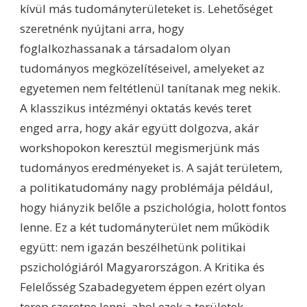
kívül más tudományterületeket is. Lehetőséget
szeretnénk nyújtani arra, hogy
foglalkozhassanak a társadalom olyan
tudományos megközelítéseivel, amelyeket az
egyetemen nem feltétlenül tanítanak meg nekik.
A klasszikus intézményi oktatás kevés teret
enged arra, hogy akár együtt dolgozva, akár
workshopokon keresztül megismerjünk más
tudományos eredményeket is. A saját területem,
a politikatudomány nagy problémája például,
hogy hiányzik belőle a pszichológia, holott fontos
lenne. Ez a két tudományterület nem működik
együtt: nem igazán beszélhetünk politikai
pszichológiáról Magyarországon. A Kritika és
Felelősség Szabadegyetem éppen ezért olyan
terep szeretne lenni, ahol ezek a területek