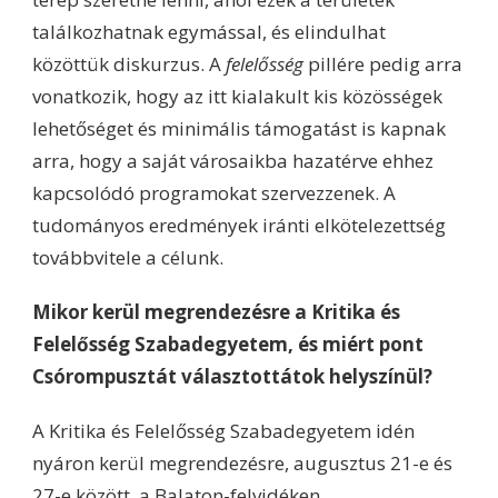
találkozhatnak egymással, és elindulhat
közöttük diskurzus. A
felelősség
pillére pedig arra
vonatkozik, hogy az itt kialakult kis közösségek
lehetőséget és minimális támogatást is kapnak
arra, hogy a saját városaikba hazatérve ehhez
kapcsolódó programokat szervezzenek. A
tudományos eredmények iránti elkötelezettség
továbbvitele a célunk.
Mikor kerül megrendezésre a Kritika és
Felelősség Szabadegyetem, és miért pont
Csórompusztát választottátok helyszínül?
A Kritika és Felelősség Szabadegyetem idén
nyáron kerül megrendezésre, augusztus 21-e és
27-e között, a Balaton-felvidéken,