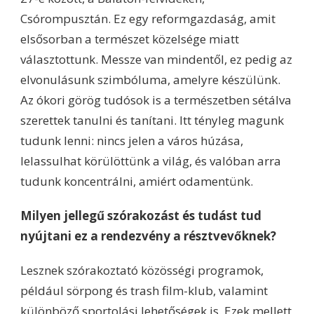
Csórompusztán. Ez egy reformgazdaság, amit
elsősorban a természet közelsége miatt
választottunk. Messze van mindentől, ez pedig az
elvonulásunk szimbóluma, amelyre készülünk.
Az ókori görög tudósok is a természetben sétálva
szerettek tanulni és tanítani. Itt tényleg magunk
tudunk lenni: nincs jelen a város húzása,
lelassulhat körülöttünk a világ, és valóban arra
tudunk koncentrálni, amiért odamentünk.
Milyen jellegű szórakozást és tudást tud
nyújtani ez a rendezvény a résztvevőknek?
Lesznek szórakoztató közösségi programok,
például sörpong és trash film-klub, valamint
különböző sportolási lehetőségek is. Ezek mellett