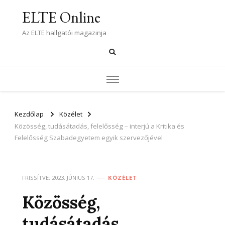
ELTE Online
Az ELTE hallgatói magazinja
Kezdőlap
Közélet
Közösség, tudásátadás, felelősség – interjú a Kritika és
Felelősség Szabadegyetem egyik szervezőjével
FRISSÍTVE:
2023. JÚNIUS 17.
KÖZÉLET
Közösség,
tudásátadás,