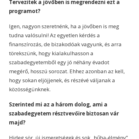
Tervezitek a jövőben is megrendezni ezt a
programot?
Igen, nagyon szeretnénk, ha a jövőben is meg
tudna valósulni! Az egyetlen kérdés a
finanszírozás, de bizakodóak vagyunk, és arra
törekszünk, hogy kialakulhasson a
szabadegyetemből egy jó néhány évadot
megérő, hosszú sorozat. Ehhez azonban az kell,
hogy sokan eljöjjenek, és részévé váljanak a
közösségünknek.
Szerinted mi az a három dolog, ami a
szabadegyetem résztvevőire biztosan vár
majd?
Hideg sör, új ismeretségek és sok „hűha-élmény”.