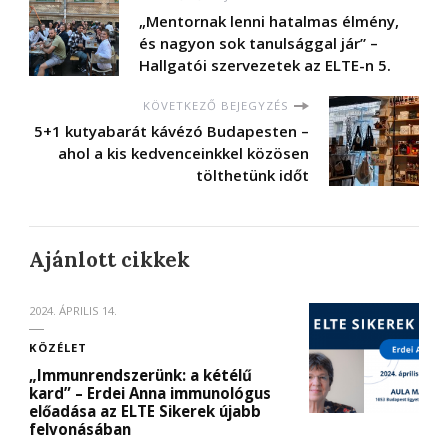
„Mentornak lenni hatalmas élmény,
és nagyon sok tanulsággal jár” –
Hallgatói szervezetek az ELTE-n 5.
KÖVETKEZŐ BEJEGYZÉS
5+1 kutyabarát kávézó Budapesten –
ahol a kis kedvenceinkkel közösen
tölthetünk időt
Ajánlott cikkek
2024. ÁPRILIS 14.
KÖZÉLET
„Immunrendszerünk: a kétélű
kard” – Erdei Anna immunológus
előadása az ELTE Sikerek újabb
felvonásában