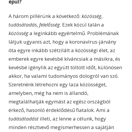
épül?
A három pillérünk a következő:
közösség
,
tudásátadás
,
felelősség
. Ezek közül talán a
közösség
a leginkább egyértelmű. Problémának
látjuk ugyanis azt, hogy a koronavírus-járvány
óta egyre inkább szétzilált a közösségi élet, az
emberek egyre kevésbé kíváncsiak a másikra, és
kevésbé igénylik az együtt töltött időt, különösen
akkor, ha valami tudományos dologról van szó.
Szeretnénk létrehozni egy laza közösséget,
amelyben, még ha nem is állandó,
megtalálhatják egymást az egész országból
érkező, hasonló érdeklődésű fiatalok. Ami a
tudásátadást
illeti, az lenne a célunk, hogy
minden résztvevő megismerhessen a sajátján