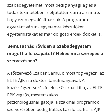
szabadegyetemet, most pedig anyagilag és a
tudás tekintetében is eljutottunk arra a szintre,
hogy ezt megvalósíthassuk. A programra
egyaránt várunk egyetemre készülőket,
egyetemistákat és már dolgozó érdeklődőket is.
Bemutatnád röviden a Szabadegyetem
mögött álló csapatot? Neked mi a szereped a
szervezésben?
A főszervező Czabán Samu, ő most fog végezni az
ELTE ÁJK-n a doktori tanulmányaival. A
közösségszervezés felelőse Csernai Lilla, az ELTE
PPK végzős, mesterszakos
pszichológushallgatója, a szakmai programok
szervezésében pedig Balázs László, az ELTE ÁJK