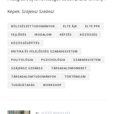
Képek:
Szájensz Szeánsz
BÖLCSÉSZETTUDOMÁNYOK
ELTE ÁJK
ELTE PPK
FEJLŐDÉS
IRODALOM
KÉPZÉS
KÖZÖSSÉG
KÖZÖSSÉGÉPÍTÉS
KRITIKA ÉS FELELŐSSÉG SZABADEGYETEM
POLITOLÓGIA
PSZICHOLÓGIA
SZABADEGYETEM
SZÁJENSZ SZEÁNSZ
TÁRSADALOMISMERET
TÁRSADALOMTUDOMÁNYOK
TÖRTÉNELEM
TUDÁSÁTADÁS
WORKSHOP
ELŐZŐ BEJEGYZÉS