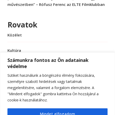
művészetben” – Rófusz Ferenc az ELTE Filmklubban
Rovatok
Közélet
Kultúra
Számunkra fontos az Ön adatainak
védelme
Sport
Sütiket használunk a böngészési élmény fokozására,
Tudomány
személyre szabott hirdetések vagy tartalmak
megjelenítésére, valamint a forgalom elemzésére. A
"Mindent elfogadok" gombra kattintva Ön hozzájárul a
cookie-k használatához.
© Szerzői jog 2026
ELTE Online
. Minden jog
Mindet elfogadom