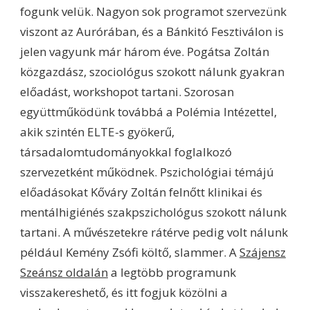
fogunk velük. Nagyon sok programot szervezünk
viszont az Aurórában, és a Bánkitó Fesztiválon is
jelen vagyunk már három éve. Pogátsa Zoltán
közgazdász, szociológus szokott nálunk gyakran
előadást, workshopot tartani. Szorosan
együttműködünk továbbá a Polémia Intézettel,
akik szintén ELTE-s gyökerű,
társadalomtudományokkal foglalkozó
szervezetként működnek. Pszichológiai témájú
előadásokat Kőváry Zoltán felnőtt klinikai és
mentálhigiénés szakpszichológus szokott nálunk
tartani. A művészetekre rátérve pedig volt nálunk
például Kemény Zsófi költő, slammer. A
Szájensz
Szeánsz oldalán
a legtöbb programunk
visszakereshető, és itt fogjuk közölni a