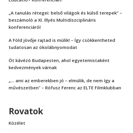
„A tanulás rétegei: belső világok és külső terepek” –
beszámoló a XI. Illyés Multidiszciplináris
konferenciáról
A Föld jövője rajtad is múlik! – Így csökkentheted
tudatosan az ökolábnyomodat
Öt kávézó Budapesten, ahol egyetemistaként
kedvezmények várnak
„… ami az emberekben jó – elmúlik, de nem így a
művészetben” – Rófusz Ferenc az ELTE Filmklubban
Rovatok
Közélet