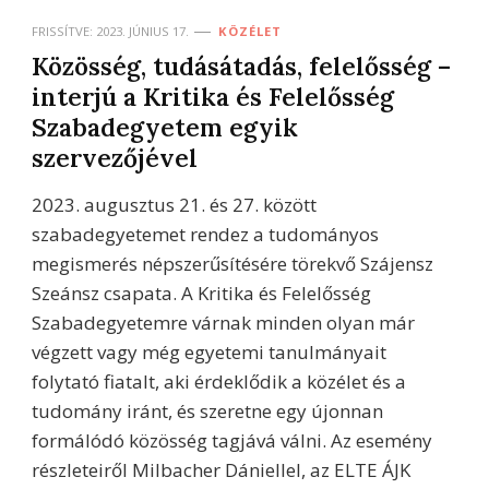
FRISSÍTVE:
2023. JÚNIUS 17.
KÖZÉLET
Közösség, tudásátadás, felelősség –
interjú a Kritika és Felelősség
Szabadegyetem egyik
szervezőjével
2023. augusztus 21. és 27. között
szabadegyetemet rendez a tudományos
megismerés népszerűsítésére törekvő Szájensz
Szeánsz csapata. A Kritika és Felelősség
Szabadegyetemre várnak minden olyan már
végzett vagy még egyetemi tanulmányait
folytató fiatalt, aki érdeklődik a közélet és a
tudomány iránt, és szeretne egy újonnan
formálódó közösség tagjává válni. Az esemény
részleteiről Milbacher Dániellel, az ELTE ÁJK