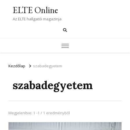
ELTE Online
Az ELTE hallgatói magazinja
Kezdőlap
szabadegyetem
szabadegyetem
Megjelenítve: 1 -1 / 1 eredményből