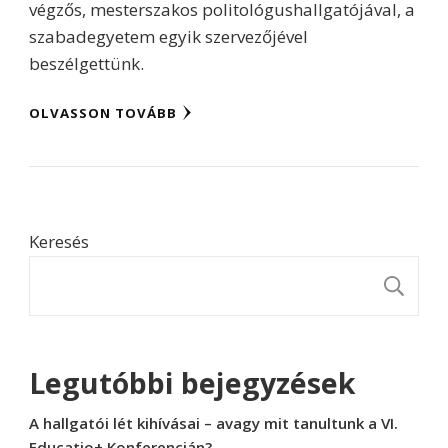
végzős, mesterszakos politológushallgatójával, a
szabadegyetem egyik szervezőjével
beszélgettünk.
OLVASSON TOVÁBB
Keresés
K
Legutóbbi bejegyzések
A hallgatói lét kihívásai – avagy mit tanultunk a VI.
Educatio+ Konferencián?