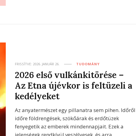
FRISSÍTVE:
2026. JANUÁR 26.
TUDOMÁNY
2026 első vulkánkitörése –
Az Etna újévkor is feltüzeli a
kedélyeket
Az anyatermészet egy pillanatra sem pihen. Időről
időre földrengések, szökőárak és erdőtüzek
fenyegetik az emberek mindennapjait. Ezek a
jelenségek rendkívül veszélyesek, és arra