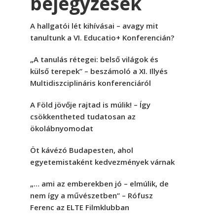
bejegyzések
A hallgatói lét kihívásai – avagy mit
tanultunk a VI. Educatio+ Konferencián?
„A tanulás rétegei: belső világok és
külső terepek” – beszámoló a XI. Illyés
Multidiszciplináris konferenciáról
A Föld jövője rajtad is múlik! – Így
csökkentheted tudatosan az
ökolábnyomodat
Öt kávézó Budapesten, ahol
egyetemistaként kedvezmények várnak
„… ami az emberekben jó – elmúlik, de
nem így a művészetben” – Rófusz
Ferenc az ELTE Filmklubban