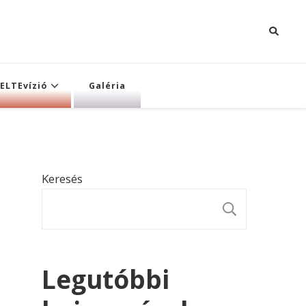
ELTEvízió
Galéria
Keresés
KERESÉ
Legutóbbi