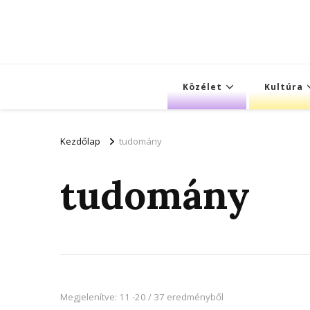
Közélet
Kultúra
Kezdőlap
tudomány
tudomány
Megjelenítve: 11 -20 / 37 eredményből