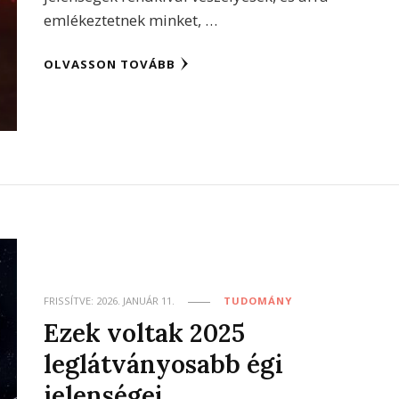
emlékeztetnek minket, …
OLVASSON TOVÁBB
FRISSÍTVE:
2026. JANUÁR 11.
TUDOMÁNY
Ezek voltak 2025
leglátványosabb égi
jelenségei