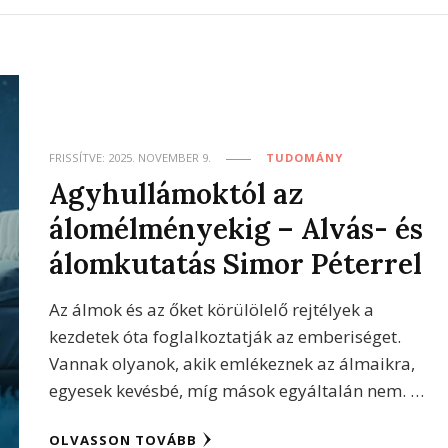
FRISSÍTVE:
2025. NOVEMBER 9.
TUDOMÁNY
Agyhullámoktól az
álomélményekig – Alvás- és
álomkutatás Simor Péterrel
Az álmok és az őket körülölelő rejtélyek a
kezdetek óta foglalkoztatják az emberiséget.
Vannak olyanok, akik emlékeznek az álmaikra,
egyesek kevésbé, míg mások egyáltalán nem. …
OLVASSON TOVÁBB