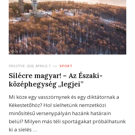
FRISSÍTVE:
2026. ÁPRILIS 7.
SPORT
Sílécre magyar! – Az Északi-
középhegység „legjei”
Mi köze egy vasszörnynek és egy diktátornak a
Kékestetőhöz? Hol síelhetünk nemzetközi
minősítésű versenypályán hazánk határain
belül? Milyen más téli sportágakat próbálhatunk
ki a síelés …