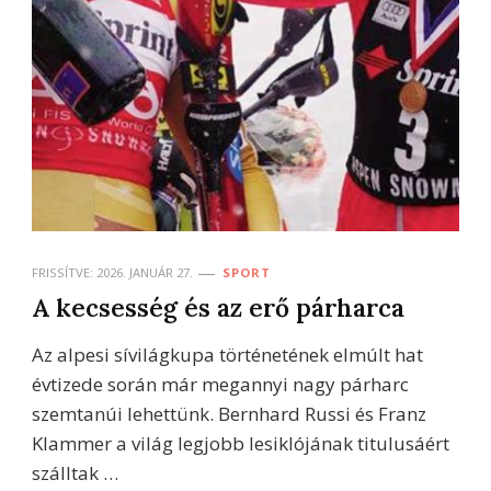
FRISSÍTVE:
2026. JANUÁR 27.
SPORT
A kecsesség és az erő párharca
Az alpesi sívilágkupa történetének elmúlt hat
évtizede során már megannyi nagy párharc
szemtanúi lehettünk. Bernhard Russi és Franz
Klammer a világ legjobb lesiklójának titulusáért
szálltak …