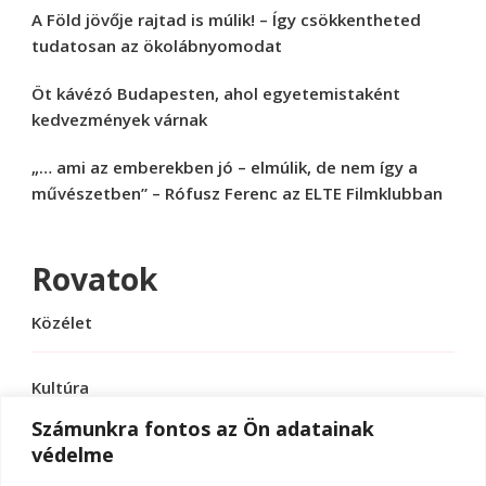
A Föld jövője rajtad is múlik! – Így csökkentheted
tudatosan az ökolábnyomodat
Öt kávézó Budapesten, ahol egyetemistaként
kedvezmények várnak
„… ami az emberekben jó – elmúlik, de nem így a
művészetben” – Rófusz Ferenc az ELTE Filmklubban
Rovatok
Közélet
Kultúra
Számunkra fontos az Ön adatainak
védelme
Sport