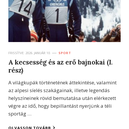
FRISSÍTVE:
2026. JANUÁR 10.
SPORT
A kecsesség és az erő bajnokai (I.
rész)
A világkupák történetének áttekintése, valamint
az alpesi síelés szakágainak, illetve legendás
helyszíneinek rövid bemutatása után elérkezett
végre az idő, hogy bepillantást nyerjünk a téli
sportág …
OLVASSON TOVÁBB