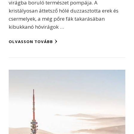
virágba boruló természet pompája. A
kristályosan áttetsző hólé duzzasztotta erek és
csermelyek, a még pőre fák takarásában
kibukkanó hóvirágok …
OLVASSON TOVÁBB