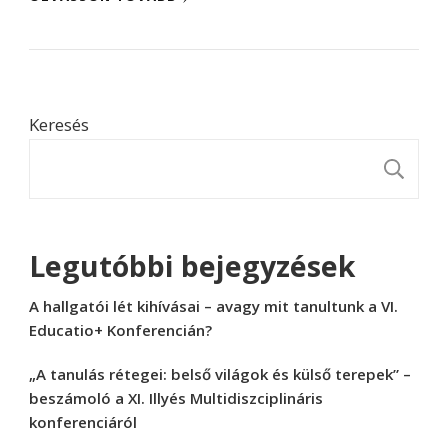
Keresés
K
Legutóbbi bejegyzések
A hallgatói lét kihívásai – avagy mit tanultunk a VI.
Educatio+ Konferencián?
„A tanulás rétegei: belső világok és külső terepek” –
beszámoló a XI. Illyés Multidiszciplináris
konferenciáról