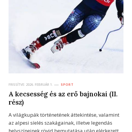
FRISSÍTVE:
2026. FEBRUÁR 1.
SPORT
A kecsesség és az erő bajnokai (II.
rész)
A világkupák történetének áttekintése, valamint
az alpesi síelés szakágainak, illetve legendás
helyszíneinek rövid bemutatása után elérkezett