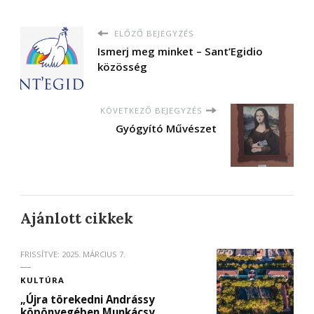
ELŐZŐ BEJEGYZÉS
Ismerj meg minket – Sant’Egidio
közösség
KÖVETKEZŐ BEJEGYZÉS
Gyógyító Művészet
Ajánlott cikkek
FRISSÍTVE:
2025. MÁRCIUS 7.
KULTÚRA
„Újra törekedni Andrássy
köpönyegében Munkácsy