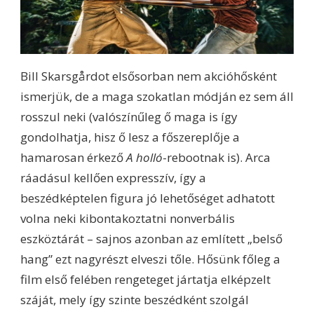
Bill Skarsgårdot elsősorban nem akcióhősként
ismerjük, de a maga szokatlan módján ez sem áll
rosszul neki (valószínűleg ő maga is így
gondolhatja, hisz ő lesz a főszereplője a
hamarosan érkező
A holló
-rebootnak is). Arca
ráadásul kellően expresszív, így a
beszédképtelen figura jó lehetőséget adhatott
volna neki kibontakoztatni nonverbális
eszköztárát – sajnos azonban az említett „belső
hang” ezt nagyrészt elveszi tőle. Hősünk főleg a
film első felében rengeteget jártatja elképzelt
száját, mely így szinte beszédként szolgál