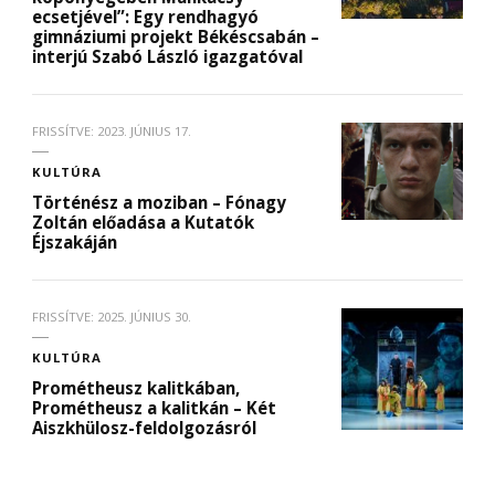
ecsetjével”: Egy rendhagyó
gimnáziumi projekt Békéscsabán –
interjú Szabó László igazgatóval
FRISSÍTVE:
2023. JÚNIUS 17.
KULTÚRA
Történész a moziban – Fónagy
Zoltán előadása a Kutatók
Éjszakáján
FRISSÍTVE:
2025. JÚNIUS 30.
KULTÚRA
Prométheusz kalitkában,
Prométheusz a kalitkán – Két
Aiszkhülosz-feldolgozásról