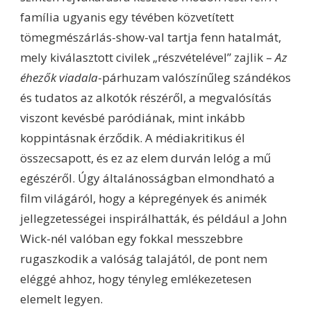
família ugyanis egy tévében közvetített
tömegmészárlás-show-val tartja fenn hatalmát,
mely kiválasztott civilek „részvételével” zajlik –
Az
éhezők viadala
-párhuzam valószínűleg szándékos
és tudatos az alkotók részéről, a megvalósítás
viszont kevésbé paródiának, mint inkább
koppintásnak érződik. A médiakritikus él
összecsapott, és ez az elem durván lelóg a mű
egészéről. Úgy általánosságban elmondható a
film világáról, hogy a képregények és animék
jellegzetességei inspirálhatták, és például a John
Wick-nél valóban egy fokkal messzebbre
rugaszkodik a valóság talajától, de pont nem
eléggé ahhoz, hogy tényleg emlékezetesen
elemelt legyen.