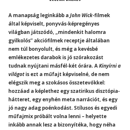
A manapság leginkább a
John Wick
-filmek
által képviselt, ponyvás-képregényes
világban játszódó, „mindenkit halomra
gyilkolós” akciófilmek receptje általában
nem túl bonyolult, és még a kevésbé
emlékezetes darabok is jó szórakozást
tudnak nyújtani másfél-két órára. A
Kinyírni a
világot
is ezt a műfajt képviselné, de nem
elégszik meg a szokásos összetevőkkel:
hozzáad a képlethez egy szatirikus disztópia-
hátteret, egy enyhén meta narrációt, és egy
jó nagy adag poénkodást. Stílusos és egyedi
műfajmix próbált volna lenni – helyette
inkább annak lesz a bizonyítéka, hogy néha