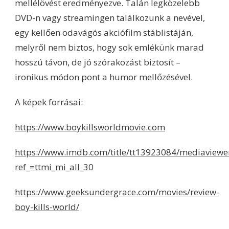
mellélövést eredményezve. Talán legközelebb
DVD-n vagy streamingen találkozunk a nevével,
egy kellően odavágós akciófilm stáblistáján,
melyről nem biztos, hogy sok emlékünk marad
hosszú távon, de jó szórakozást biztosít –
ironikus módon pont a humor mellőzésével.
A képek forrásai:
https://www.boykillsworldmovie.com
https://www.imdb.com/title/tt13923084/mediaview
ref_=ttmi_mi_all_30
https://www.geeksundergrace.com/movies/review-
boy-kills-world/