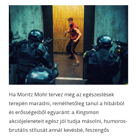
Ha Moritz Mohr tervez még az egészestések
terepén maradni, remélhetőleg tanul a hibáiból
és erősségeiből egyaránt: a
Kingsman
akciójeleneteit egész jól tudja másolni, humoros-
brutális stílusát annál kevésbé, feszengős