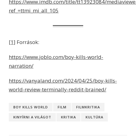
https://www.imdb.com/title/tt13923084/mediaview
ref_=ttmi_mi_all_105
[1]
Források:
https://www.joblo.com/boy-kills-world-
narration/
https://vanyaland.com/2024/04/25/boy-kills-
world-review-terminally-reddit-brained/
BOY KILLS WORLD
FILM
FILMKRITIKA
KINYÍRNI A VILÁGOT
KRITIKA
KULTÚRA