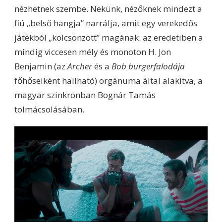
nézhetnek szembe. Nekünk, nézőknek mindezt a
fiú „belső hangja” narrálja, amit egy verekedős
játékból „kölcsönzött” magának: az eredetiben a
mindig viccesen mély és monoton H. Jon
Benjamin (az
Archer
és a
Bob burgerfalodája
főhőseiként hallható) orgánuma által alakítva, a
magyar szinkronban Bognár Tamás
tolmácsolásában.