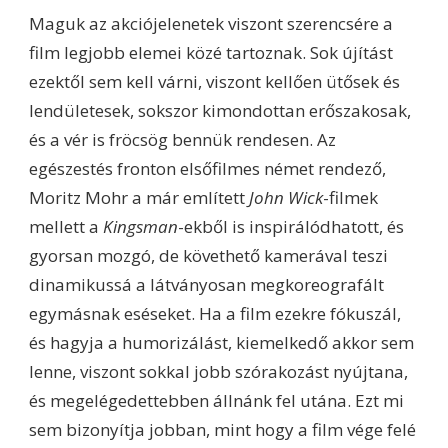
Maguk az akciójelenetek viszont szerencsére a
film legjobb elemei közé tartoznak. Sok újítást
ezektől sem kell várni, viszont kellően ütősek és
lendületesek, sokszor kimondottan erőszakosak,
és a vér is fröcsög bennük rendesen. Az
egészestés fronton elsőfilmes német rendező,
Moritz Mohr a már említett
John Wick
-filmek
mellett a
Kingsman
-ekből is inspirálódhatott, és
gyorsan mozgó, de követhető kamerával teszi
dinamikussá a látványosan megkoreografált
egymásnak eséseket. Ha a film ezekre fókuszál,
és hagyja a humorizálást, kiemelkedő akkor sem
lenne, viszont sokkal jobb szórakozást nyújtana,
és megelégedettebben állnánk fel utána. Ezt mi
sem bizonyítja jobban, mint hogy a film vége felé