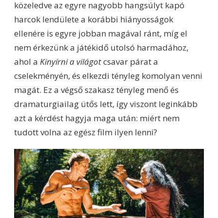
közeledve az egyre nagyobb hangsúlyt kapó
harcok lendülete a korábbi hiányosságok
ellenére is egyre jobban magával ránt, míg el
nem érkezünk a játékidő utolsó harmadához,
ahol a
Kinyírni a világot
csavar párat a
cselekményén, és elkezdi tényleg komolyan venni
magát. Ez a végső szakasz tényleg menő és
dramaturgiailag ütős lett, így viszont leginkább
azt a kérdést hagyja maga után: miért nem
tudott volna az egész film ilyen lenni?