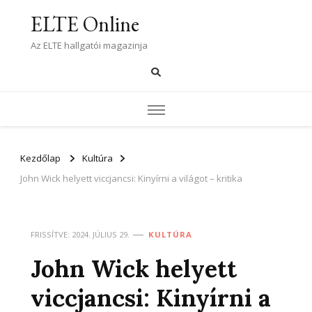
ELTE Online
Az ELTE hallgatói magazinja
Kezdőlap
Kultúra
John Wick helyett viccjancsi: Kinyírni a világot – kritika
FRISSÍTVE:
2024. JÚLIUS 29.
KULTÚRA
John Wick helyett
viccjancsi: Kinyírni a