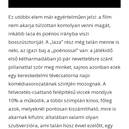
Ez utóbbi elem már egyértelműen jelzi: a film
nem akarja túlzottan komolyan venni magát,
inkább laza és poénos irányba viszi
bosszúsztoriját. A „laza” rész még talán menne is
neki, az igazi baj a „poénossal” van: a játékidő
első kétharmadában jó pár nevettetésre szánt
pillanattal szór meg minket, sajnos azonban ezek
egy kereskedelmi tévécsatorna napi
komédiasorozatának szintjén mozognak. A
felvezetés-csattanó felépítésű viccek mondjuk
10%-a működik, a többi szimplán kínos, főleg
azok, melyeknél pontosan kiszámítható, mire is
akarnak kifutni; általában valami olyan
szubverzióra, ami talán húsz évvel ezelőtt, egy