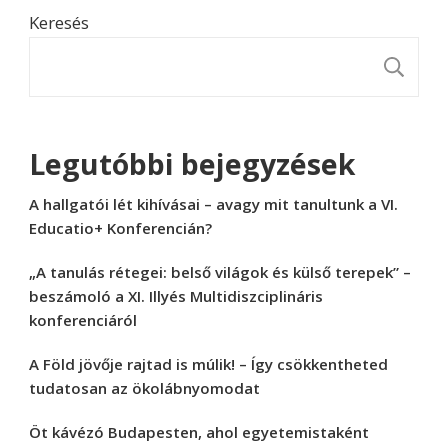
Keresés
K
Legutóbbi bejegyzések
A hallgatói lét kihívásai – avagy mit tanultunk a VI.
Educatio+ Konferencián?
„A tanulás rétegei: belső világok és külső terepek” –
beszámoló a XI. Illyés Multidiszciplináris
konferenciáról
A Föld jövője rajtad is múlik! – Így csökkentheted
tudatosan az ökolábnyomodat
Öt kávézó Budapesten, ahol egyetemistaként