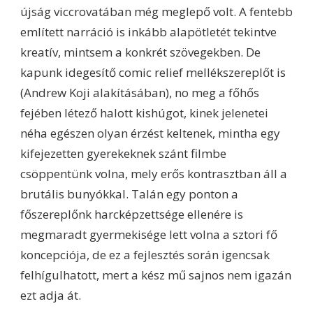
újság viccrovatában még meglepő volt. A fentebb
említett narráció is inkább alapötletét tekintve
kreatív, mintsem a konkrét szövegekben. De
kapunk idegesítő comic relief mellékszereplőt is
(Andrew Koji alakításában), no meg a főhős
fejében létező halott kishúgot, kinek jelenetei
néha egészen olyan érzést keltenek, mintha egy
kifejezetten gyerekeknek szánt filmbe
csöppentünk volna, mely erős kontrasztban áll a
brutális bunyókkal. Talán egy ponton a
főszereplőnk harcképzettsége ellenére is
megmaradt gyermekisége lett volna a sztori fő
koncepciója, de ez a fejlesztés során igencsak
felhígulhatott, mert a kész mű sajnos nem igazán
ezt adja át.