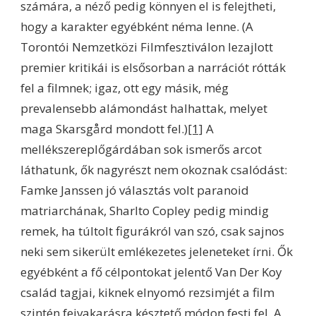
számára, a néző pedig könnyen el is felejtheti,
hogy a karakter egyébként néma lenne. (A
Torontói Nemzetközi Filmfesztiválon lezajlott
premier kritikái is elsősorban a narrációt rótták
fel a filmnek; igaz, ott egy másik, még
prevalensebb alámondást halhattak, melyet
maga Skarsgård mondott fel.)
[1]
A
mellékszereplőgárdában sok ismerős arcot
láthatunk, ők nagyrészt nem okoznak csalódást:
Famke Janssen jó választás volt paranoid
matriarchának, Sharlto Copley pedig mindig
remek, ha túltolt figurákról van szó, csak sajnos
neki sem sikerült emlékezetes jeleneteket írni. Ők
egyébként a fő célpontokat jelentő Van Der Koy
család tagjai, kiknek elnyomó rezsimjét a film
szintén fejvakarásra késztető módon festi fel. A