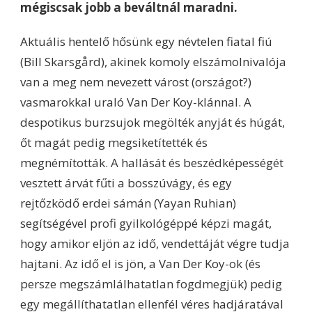
mégiscsak jobb a beváltnál maradni.
Aktuális hentelő hősünk egy névtelen fiatal fiú
(Bill Skarsgård), akinek komoly elszámolnivalója
van a meg nem nevezett várost (országot?)
vasmarokkal uraló Van Der Koy-klánnal. A
despotikus burzsujok megölték anyját és húgát,
őt magát pedig megsiketítették és
megnémították. A hallását és beszédképességét
vesztett árvát fűti a bosszúvágy, és egy
rejtőzködő erdei sámán (Yayan Ruhian)
segítségével profi gyilkológéppé képzi magát,
hogy amikor eljön az idő, vendettáját végre tudja
hajtani. Az idő el is jön, a Van Der Koy-ok (és
persze megszámlálhatatlan fogdmegjük) pedig
egy megállíthatatlan ellenfél véres hadjáratával