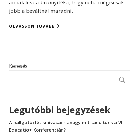
annak lesz a bizonyítéka, hogy néha mégiscsak
jobb a beváltnál maradni.
OLVASSON TOVÁBB
Keresés
K
Legutóbbi bejegyzések
A hallgatói lét kihívásai – avagy mit tanultunk a VI.
Educatio+ Konferencián?