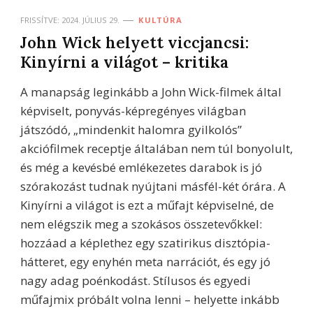
FRISSÍTVE:
2024. JÚLIUS 29.
KULTÚRA
John Wick helyett viccjancsi:
Kinyírni a világot – kritika
A manapság leginkább a John Wick-filmek által
képviselt, ponyvás-képregényes világban
játszódó, „mindenkit halomra gyilkolós”
akciófilmek receptje általában nem túl bonyolult,
és még a kevésbé emlékezetes darabok is jó
szórakozást tudnak nyújtani másfél-két órára. A
Kinyírni a világot is ezt a műfajt képviselné, de
nem elégszik meg a szokásos összetevőkkel:
hozzáad a képlethez egy szatirikus disztópia-
hátteret, egy enyhén meta narrációt, és egy jó
nagy adag poénkodást. Stílusos és egyedi
műfajmix próbált volna lenni – helyette inkább