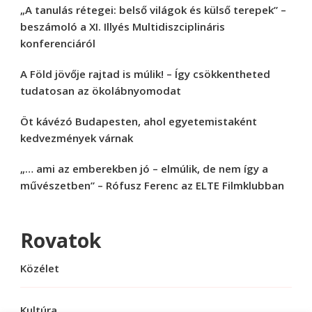
„A tanulás rétegei: belső világok és külső terepek” –
beszámoló a XI. Illyés Multidiszciplináris
konferenciáról
A Föld jövője rajtad is múlik! – Így csökkentheted
tudatosan az ökolábnyomodat
Öt kávézó Budapesten, ahol egyetemistaként
kedvezmények várnak
„… ami az emberekben jó – elmúlik, de nem így a
művészetben” – Rófusz Ferenc az ELTE Filmklubban
Rovatok
Közélet
Kultúra