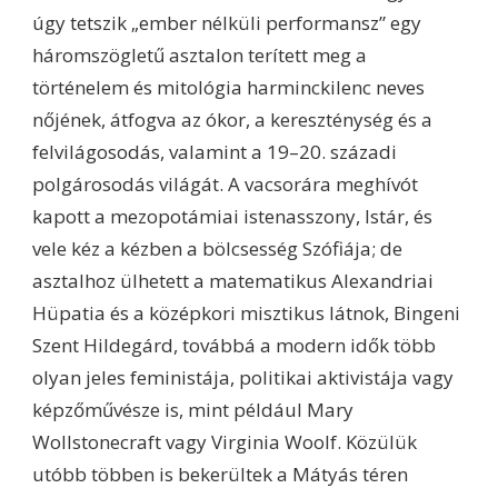
úgy tetszik „ember nélküli performansz” egy
háromszögletű asztalon terített meg a
történelem és mitológia harminckilenc neves
nőjének, átfogva az ókor, a kereszténység és a
felvilágosodás, valamint a 19–20. századi
polgárosodás világát. A vacsorára meghívót
kapott a mezopotámiai istenasszony, Istár, és
vele kéz a kézben a bölcsesség Szófiája; de
asztalhoz ülhetett a matematikus Alexandriai
Hüpatia és a középkori misztikus látnok, Bingeni
Szent Hildegárd, továbbá a modern idők több
olyan jeles feministája, politikai aktivistája vagy
képzőművésze is, mint például Mary
Wollstonecraft vagy Virginia Woolf. Közülük
utóbb többen is bekerültek a Mátyás téren