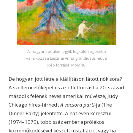
A magyar irodalom egyik legkülönlegesebb
vállalkozása Lesznai Anna grandiózus műve
(Kép forrása: Moly.hu)
De hogyan jött létre a kiállításon látott nők sora?
A szellemi előképet és az ötletforrást a 20. század
második felének neves amerikai művésze, Judy
Chicago híres-hírhedt
A vacsora parti-
ja (The
Dinner Party) jelentette. A hat éven keresztül
(1974–1979), több száz ember aprólékos
közreműködésével készült installáció, vagy ha