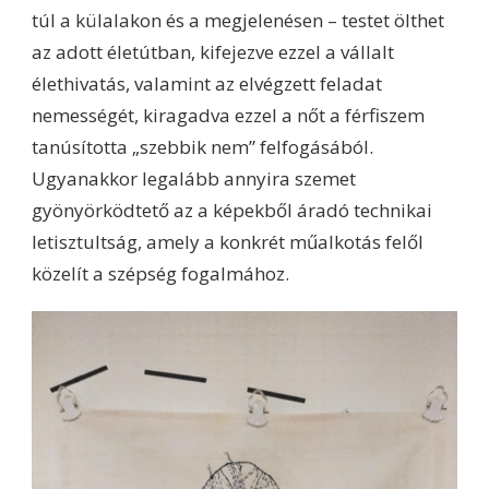
túl a külalakon és a megjelenésen – testet ölthet
az adott életútban, kifejezve ezzel a vállalt
élethivatás, valamint az elvégzett feladat
nemességét, kiragadva ezzel a nőt a férfiszem
tanúsította „szebbik nem” felfogásából.
Ugyanakkor legalább annyira szemet
gyönyörködtető az a képekből áradó technikai
letisztultság, amely a konkrét műalkotás felől
közelít a szépség fogalmához.