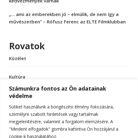
kedvezmények várnak
„… ami az emberekben jó – elmúlik, de nem így a
művészetben” – Rófusz Ferenc az ELTE Filmklubban
Rovatok
Közélet
Kultúra
Számunkra fontos az Ön adatainak
védelme
Sport
Sütiket használunk a böngészési élmény fokozására,
Tudomány
személyre szabott hirdetések vagy tartalmak
megjelenítésére, valamint a forgalom elemzésére. A
"Mindent elfogadok" gombra kattintva Ön hozzájárul a
cookie-k használatához.