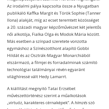
Az irodalmi pálya kapcsolta össze a Nyugatban
publikáló Kaffka Margit és Török Sophie (Tanner
Ilona) alakját, míg az ecset teremtett közösséget
a 20. századi magyar képzőművészet két jelentős
női alkotója, Fialka Olga és Modok Mária között.
Más esetben a színpad szeretete vonzotta
egymáshoz a Színészotthont alapító Gobbi
Hildát és az Osztrák-Magyar Monarchiából
elszármazó, a filmjei és forradalminak számító
technológiai találmányai révén egyaránt
világhíressé vált Hedy Lamarrt.
A kiállítást megnyitó Tatai Erzsébet
művészettörténész szerint a műalkotások
„virtuóz, karakteres cérnaképek”. A
hímzés
szó