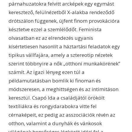
párnahuzatokra felvitt arcképek egy egymást
keresztező, felülnézetből X-alakba rendeződő
drótszálon függenek, újfent finom provokációra
késztetve ezzel a szemlélődőt. Feminista
olvasatban ez az elrendezés ugyanis
kísértetiesen hasonlít a háztartási feladatok egy
tipikus vállfajára, amely a sztereotip nézetek
szerint többnyire a nők „otthoni munkakörének”
számít. Az igazi lényeg ezen túl a
példamutatásban bomlik ki finoman és
módszeresen, a meghittségen és az intimitáson
keresztül. Csapó Ida a családjától örökölt
textíliákra és rongydarabokra vitte fel
cérnaképeit, ez pedig az asszociációk révén az
otthon, valamint a dunyhák és vánkosok
világának bensőséges légkörét idézi fel a