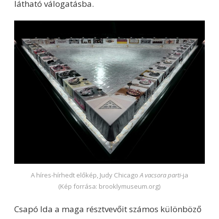
látható válogatásba.
A híres-hírhedt előkép, Judy Chicago
A vacsora parti
-ja
(Kép forrása: brooklymuseum.org)
Csapó Ida a maga résztvevőit számos különböző