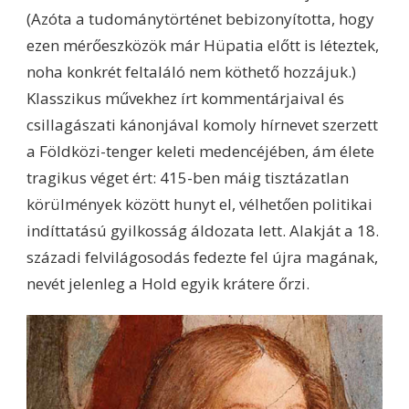
(Azóta a tudománytörténet bebizonyította, hogy
ezen mérőeszközök már Hüpatia előtt is léteztek,
noha konkrét feltaláló nem köthető hozzájuk.)
Klasszikus művekhez írt kommentárjaival és
csillagászati kánonjával komoly hírnevet szerzett
a Földközi-tenger keleti medencéjében, ám élete
tragikus véget ért: 415-ben máig tisztázatlan
körülmények között hunyt el, vélhetően politikai
indíttatású gyilkosság áldozata lett. Alakját a 18.
századi felvilágosodás fedezte fel újra magának,
nevét jelenleg a Hold egyik krátere őrzi.