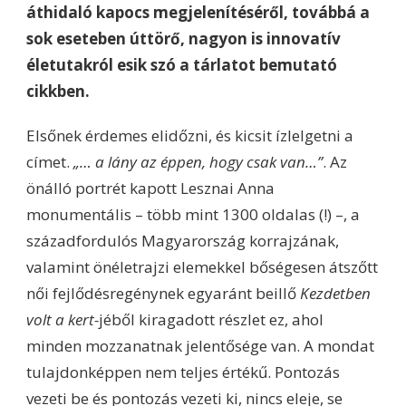
áthidaló kapocs megjelenítéséről, továbbá a
sok eseteben úttörő, nagyon is innovatív
életutakról esik szó a tárlatot bemutató
cikkben.
Elsőnek érdemes elidőzni, és kicsit ízlelgetni a
címet.
„… a lány az éppen, hogy csak van…”
. Az
önálló portrét kapott Lesznai Anna
monumentális – több mint 1300 oldalas (!) –, a
századfordulós Magyarország korrajzának,
valamint önéletrajzi elemekkel bőségesen átszőtt
női fejlődésregénynek egyaránt beillő
Kezdetben
volt a kert-
jéből kiragadott részlet ez, ahol
minden mozzanatnak jelentősége van. A mondat
tulajdonképpen nem teljes értékű. Pontozás
vezeti be és pontozás vezeti ki, nincs eleje, se