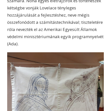
számára. Noha egyes életrajzírók és történészek
kétségbe vonják Lovelace tényleges
hozzájárulását a fejlesztéshez, neve mégis
összefonódott a számítástechnikával; tiszteletére
róla nevezték el az Amerikai Egyesült Államok
védelmi minisztériumának egyik programnyelvét
(Ada).