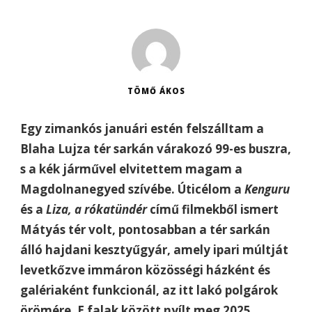
TÖMŐ ÁKOS
Egy zimankós januári estén felszálltam a
Blaha Lujza tér sarkán várakozó 99-es buszra,
s a kék járművel elvitettem magam a
Magdolnanegyed szívébe. Úticélom a
Kenguru
és a
Liza, a rókatündér
című filmekből ismert
Mátyás tér volt, pontosabban a tér sarkán
álló hajdani kesztyűgyár, amely ipari múltját
levetkőzve immáron közösségi házként és
galériaként funkcionál, az itt lakó polgárok
örömére. E falak között nyílt meg 2025.