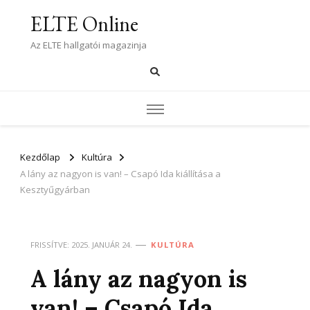
ELTE Online
Az ELTE hallgatói magazinja
Kezdőlap
Kultúra
A lány az nagyon is van! – Csapó Ida kiállítása a
Kesztyűgyárban
FRISSÍTVE:
2025. JANUÁR 24.
KULTÚRA
A lány az nagyon is
van! – Csapó Ida