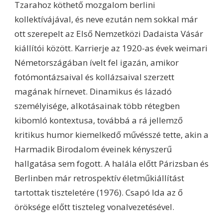
Tzarahoz köthető mozgalom berlini
kollektívájával, és neve ezután nem sokkal már
ott szerepelt az Első Nemzetközi Dadaista Vásár
kiállítói között. Karrierje az 1920-as évek weimari
Németországában ívelt fel igazán, amikor
fotómontázsaival és kollázsaival szerzett
magának hírnevet. Dinamikus és lázadó
személyisége, alkotásainak több rétegben
kibomló kontextusa, továbbá a rá jellemző
kritikus humor kiemelkedő művésszé tette, akin a
Harmadik Birodalom éveinek kényszerű
hallgatása sem fogott. A halála előtt Párizsban és
Berlinben már retrospektív életműkiállítást
tartottak tiszteletére (1976). Csapó Ida az ő
öröksége előtt tiszteleg vonalvezetésével.