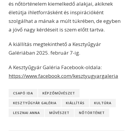
és nőtörténelem kiemelkedő alakjai, akiknek
életútja ihletforrásként és inspirációként
szolgálhat a mának a múlt tükrében, de egyben
a jövő nagy kérdéseit is szem előtt tartva.
A kiállítás megtekinthető a Kesztyűgyár
Galériában 2025. február 7-ig.
A Kesztyűgyár Galéria Facebook-oldala:
https://www.facebook.com/kesztyugyargaleria
CSAPÓ IDA
KÉPZŐMŰVÉSZET
KESZTYŰGYÁR GALÉRIA
KIÁLLÍTÁS
KULTÚRA
LESZNAI ANNA
MŰVÉSZET
NŐTÖRTÉNET