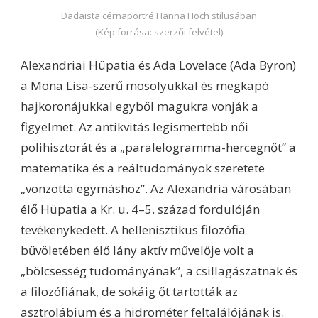
Dadaista cérnaportré Hanna Höch stílusában
(Kép forrása: szerzői felvétel)
Alexandriai Hüpatia és Ada Lovelace (Ada Byron)
a Mona Lisa-szerű mosolyukkal és megkapó
hajkoronájukkal egyből magukra vonják a
figyelmet. Az antikvitás legismertebb női
polihisztorát és a „paralelogramma-hercegnőt” a
matematika és a reáltudományok szeretete
„vonzotta egymáshoz”. Az Alexandria városában
élő Hüpatia a Kr. u. 4–5. század fordulóján
tevékenykedett. A hellenisztikus filozófia
bűvöletében élő lány aktív művelője volt a
„bölcsesség tudományának”, a csillagászatnak és
a filozófiának, de sokáig őt tartották az
asztrolábium és a hidrométer feltalálójának is.