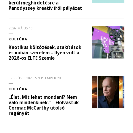
kerül meghirdetésre a
Panodyssey kreatív írói pályázat
2026. MÁJUS 10.
KULTÚRA
Kaotikus költözések, szakítások
és indián szerelem – Ilyen volt a
2026-os ELTE Szemle
FRISSÍTVE:
2023. SZEPTEMBER 28.
KULTÚRA
„Élet. Mit lehet mondani? Nem
való mindenkinek.” – Elolvastuk
Cormac McCarthy utolsó
regényét