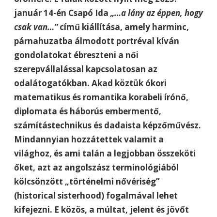
január 14-én Csapó Ida
„…a lány az éppen, hogy
csak van…”
című kiállítása, amely harminc,
párnahuzatba álmodott portréval kíván
gondolatokat ébreszteni a női
szerepvállalással kapcsolatosan az
odalátogatókban. Akad köztük ókori
matematikus és romantika korabeli írónő,
diplomata és háborús embermentő,
számítástechnikus és dadaista képzőművész.
Mindannyian hozzátettek valamit a
világhoz, és ami talán a legjobban összeköti
őket, azt az angolszász terminológiából
kölcsönzött „történelmi nővériség”
(historical sisterhood) fogalmával lehet
kifejezni. E közös, a múltat, jelent és jövőt