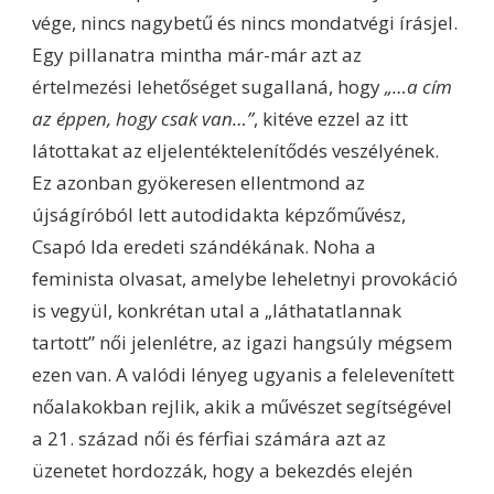
vége, nincs nagybetű és nincs mondatvégi írásjel.
Egy pillanatra mintha már-már azt az
értelmezési lehetőséget sugallaná, hogy
„…a cím
az éppen, hogy csak van…”
, kitéve ezzel az itt
látottakat az eljelentéktelenítődés veszélyének.
Ez azonban gyökeresen ellentmond az
újságíróból lett autodidakta képzőművész,
Csapó Ida eredeti szándékának. Noha a
feminista olvasat, amelybe leheletnyi provokáció
is vegyül, konkrétan utal a „láthatatlannak
tartott” női jelenlétre, az igazi hangsúly mégsem
ezen van. A valódi lényeg ugyanis a felelevenített
nőalakokban rejlik, akik a művészet segítségével
a 21. század női és férfiai számára azt az
üzenetet hordozzák, hogy a bekezdés elején