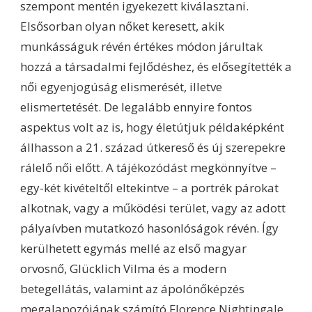
szempont mentén igyekezett kiválasztani.
Elsősorban olyan nőket keresett, akik
munkásságuk révén értékes módon járultak
hozzá a társadalmi fejlődéshez, és elősegítették a
női egyenjogúság elismerését, illetve
elismertetését. De legalább ennyire fontos
aspektus volt az is, hogy életútjuk példaképként
állhasson a 21. század útkereső és új szerepekre
rálelő női előtt. A tájékozódást megkönnyítve –
egy-két kivételtől eltekintve – a portrék párokat
alkotnak, vagy a működési terület, vagy az adott
pályaívben mutatkozó hasonlóságok révén. Így
kerülhetett egymás mellé az első magyar
orvosnő, Glücklich Vilma és a modern
betegellátás, valamint az ápolónőképzés
megalapozójának számító Florence Nightingale.