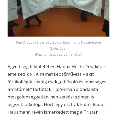
Rendhagyó térbeliség és kiállítási mód a Kesztyűgyár
Galériában
(Kép forrása: szerzői felvétel)
Egyediség tekintetében Hanna Höch cérnaképe
emelkedik ki. A német képzőművész – akit
férfikollégái sokáig csak „elbűvölő és tehetséges
amatőrnek” tartottak – jóformán a dadaista
mozgalom egyetlen, nemzetközi szinten is
jegyzett alkotója. Höch egy osztrák költő, Raoul
Hausmann révén ismerkedett meg a Tristan