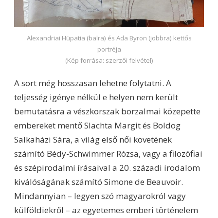
Alexandriai Hüpatia (balra) és Ada Byron (jobbra) kettős
portréja
(Kép forrása: szerzői felvétel)
A sort még hosszasan lehetne folytatni. A
teljesség igénye nélkül e helyen nem került
bemutatásra a vészkorszak borzalmai közepette
embereket mentő Slachta Margit és Boldog
Salkaházi Sára, a világ első női követének
számító Bédy-Schwimmer Rózsa, vagy a filozófiai
és szépirodalmi írásaival a 20. századi irodalom
kiválóságának számító Simone de Beauvoir.
Mindannyian – legyen szó magyarokról vagy
külföldiekről – az egyetemes emberi történelem