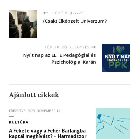
ELŐZŐ BEJEGYZÉS
(Csak) Elképzelt Univerzum?
KÖVETKEZŐ BEJEGYZÉS
Nyílt nap az ELTE Pedagógiai és
Pszichológiai Karán
Ajánlott cikkek
FRISSÍTVE:
2023. NOVEMBER 14.
KULTÚRA
A Fekete vagy a Fehér Barlangba
kaptál meghívást? – Harmadszor