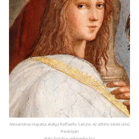
Alexandriai Hüpatia alakja Raffaello Sanzio:
Az athéni iskola
című
freskóján
(Kép forrása: wikipedia.hu)