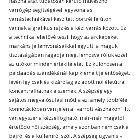
használatát tudatosan kerülő művésznő
varrógép segítségével, egyvonalas
varrástechnikával készített portréi félúton
vannak a grafikus rajz és a kézi varrás között. Ez
a technika lehetővé teszi, hogy az arcképeket
markáns jellemvonásaikkal együtt, a maguk
tisztaságában ragadja meg, lemosva róluk ezzel
az utókor minden értékítéletét. Ez különösen a
példaadás szándékánál kap kiemelt jelentőséget,
lévén így csak és kizárólag az adott női életútra
koncentrálhatnak a szemek. A szépség egy
sajátos megvalósulási módja ez, amely többféle
konnotációban van jelen a „varrott vásznakon”. Itt
van egyszer a kézzelfogható, már-már magától
értetődő női szépség, amely azonban nem csak a
bájról és a küllemről szól. A szépség ugyanis –