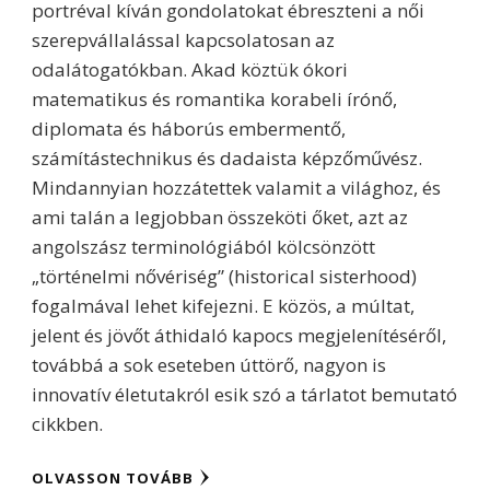
portréval kíván gondolatokat ébreszteni a női
szerepvállalással kapcsolatosan az
odalátogatókban. Akad köztük ókori
matematikus és romantika korabeli írónő,
diplomata és háborús embermentő,
számítástechnikus és dadaista képzőművész.
Mindannyian hozzátettek valamit a világhoz, és
ami talán a legjobban összeköti őket, azt az
angolszász terminológiából kölcsönzött
„történelmi nővériség” (historical sisterhood)
fogalmával lehet kifejezni. E közös, a múltat,
jelent és jövőt áthidaló kapocs megjelenítéséről,
továbbá a sok eseteben úttörő, nagyon is
innovatív életutakról esik szó a tárlatot bemutató
cikkben.
OLVASSON TOVÁBB