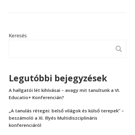
Keresés
K
Legutóbbi bejegyzések
A hallgatói lét kihívásai – avagy mit tanultunk a VI.
Educatio+ Konferencián?
„A tanulás rétegei: belső világok és külső terepek” –
beszámoló a XI. Illyés Multidiszciplináris
konferenciáról