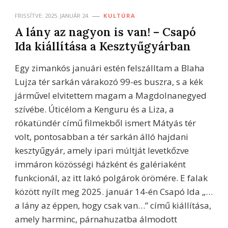
FRISSÍTVE:
2025. JANUÁR 24.
KULTÚRA
A lány az nagyon is van! – Csapó
Ida kiállítása a Kesztyűgyárban
Egy zimankós januári estén felszálltam a Blaha
Lujza tér sarkán várakozó 99-es buszra, s a kék
járművel elvitettem magam a Magdolnanegyed
szívébe. Úticélom a Kenguru és a Liza, a
rókatündér című filmekből ismert Mátyás tér
volt, pontosabban a tér sarkán álló hajdani
kesztyűgyár, amely ipari múltját levetkőzve
immáron közösségi házként és galériaként
funkcionál, az itt lakó polgárok örömére. E falak
között nyílt meg 2025. január 14-én Csapó Ida „…
a lány az éppen, hogy csak van…” című kiállítása,
amely harminc, párnahuzatba álmodott