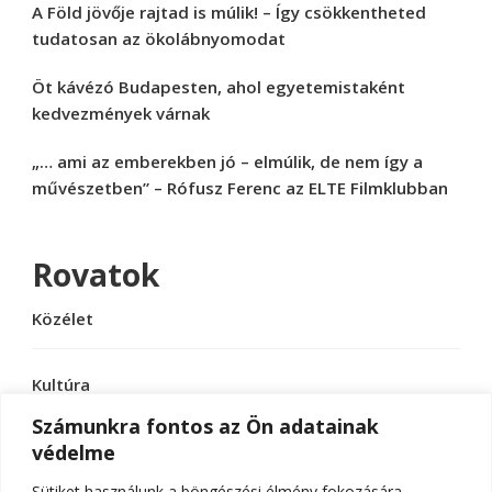
A Föld jövője rajtad is múlik! – Így csökkentheted
tudatosan az ökolábnyomodat
Öt kávézó Budapesten, ahol egyetemistaként
kedvezmények várnak
„… ami az emberekben jó – elmúlik, de nem így a
művészetben” – Rófusz Ferenc az ELTE Filmklubban
Rovatok
Közélet
Kultúra
Számunkra fontos az Ön adatainak
védelme
Sport
Sütiket használunk a böngészési élmény fokozására,