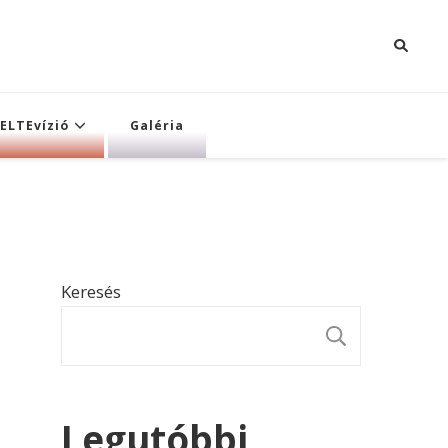
ELTEvízió
Galéria
Keresés
KERESÉ
Legutóbbi