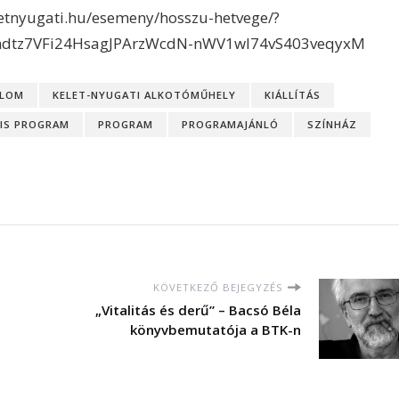
eletnyugati.hu/esemeny/hosszu-hetvege/?
dtz7VFi24HsagJPArzWcdN-nWV1wI74vS403veqyxM
ALOM
KELET-NYUGATI ALKOTÓMŰHELY
KIÁLLÍTÁS
IS PROGRAM
PROGRAM
PROGRAMAJÁNLÓ
SZÍNHÁZ
KÖVETKEZŐ BEJEGYZÉS
„Vitalitás és derű” – Bacsó Béla
könyvbemutatója a BTK-n