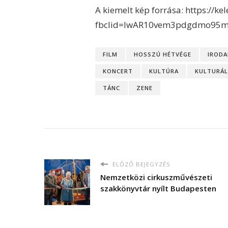
A kiemelt kép forrása: https://k
fbclid=IwAR10vem3pdgdmo95m
FILM
HOSSZÚ HÉTVÉGE
IROD
KONCERT
KULTÚRA
KULTURÁL
TÁNC
ZENE
ELŐZŐ BEJEGYZÉS
Nemzetközi cirkuszművészeti
szakkönyvtár nyílt Budapesten