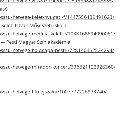
hosszu-hetvege-visszazokkenes-/251569881246835/
vasó
hosszu-hetvege-kelet-nyugati-f/1447556139491623/
eleti István Művészeti Iskola
hosszu-hetvege-medeia-keleti-i/1038168694090061/
 — Pesti Magyar Színiakadémia
hosszu-hetvege-holdcapa-pesti-/728146452524294/
hosszu-hetvege-mirador-koncert/336821122328360/
hosszu-hetvege-filmejszaka/1007777226973740/