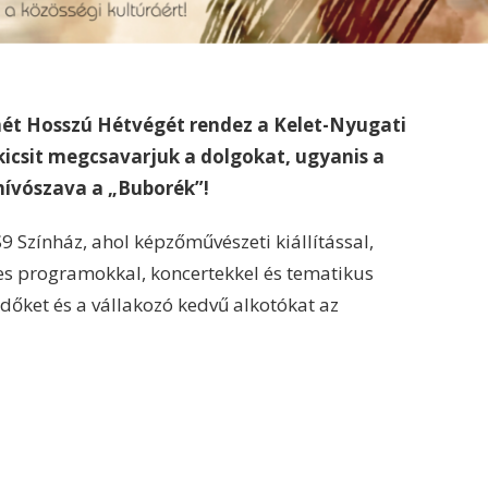
mét Hosszú Hétvégét rendez a Kelet-Nyugati
icsit megcsavarjuk a dolgokat, ugyanis a
ívószava a „Buborék”!
 Színház, ahol képzőművészeti kiállítással,
mes programokkal, koncertekkel és tematikus
dőket és a vállakozó kedvű alkotókat az