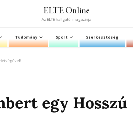
ELTE Online
Az ELTE hallgatói magazinja
Tudomány
Sport
Szerkesztőség
Hétvégével!
mbert egy Hosszú