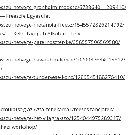
/hosszu-hetvege-gronholm-modsze/673864011209410/
— Freeszfe Egyesület
hosszu-hetvege-metanoia-freesz/1545572826214792/
ás/ — Kelet-Nyugati Alkotóműhely
hosszu-hetvege-paternoszter-ke/358557506569580/
hosszu-hetvege-havai-duo-konce/1070037634015612/
/
hosszu-hetvege-tundervese-konc/1289545188276410/
ncmulatság az Azta zenekarral /mesés táncjáték/
hosszu-hetvege-het-vilagra-szo/1254044975289317/
nházi workshop/