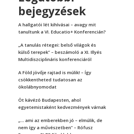
bejegyzések
A hallgatói lét kihívásai – avagy mit
tanultunk a VI. Educatio+ Konferencián?
„A tanulás rétegei: belső világok és
külső terepek” – beszámoló a XI. Illyés
Multidiszciplináris konferenciáról
A Föld jövője rajtad is múlik! – Így
csökkentheted tudatosan az
ökolábnyomodat
Öt kávézó Budapesten, ahol
egyetemistaként kedvezmények várnak
„… ami az emberekben jó – elmúlik, de
nem így a művészetben” – Rófusz