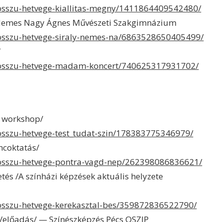
hosszu-hetvege-kiallitas-megny/1411864409542480/
 Nemes Nagy Ágnes Művészeti Szakgimnázium
hosszu-hetvege-siraly-nemes-na/6863528650405499/
/
/hosszu-hetvege-madam-koncert/740625317931702/
i workshop/
hosszu-hetvege-test_tudat-szin/178383775346979/
ncoktatás/
hosszu-hetvege-pontra-vagd-nep/262398086836621/
tés /A színházi képzések aktuális helyzete
hosszu-hetvege-kerekasztal-bes/359872836522790/
előadás/ — Színészképzés Pécs OSZIP