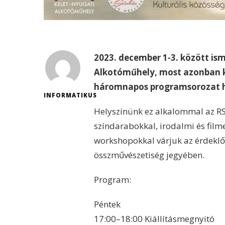
2023. december 1-3. között is
Alkotóműhely, most azonban k
háromnapos programsorozat h
INFORMATIKUS
Helyszínünk ez alkalommal az RS9
színdarabokkal, irodalmi és fil
workshopokkal várjuk az érdeklő
összművészetiség jegyében.
Program:
Péntek
17:00–18:00 Kiállításmegnyitó