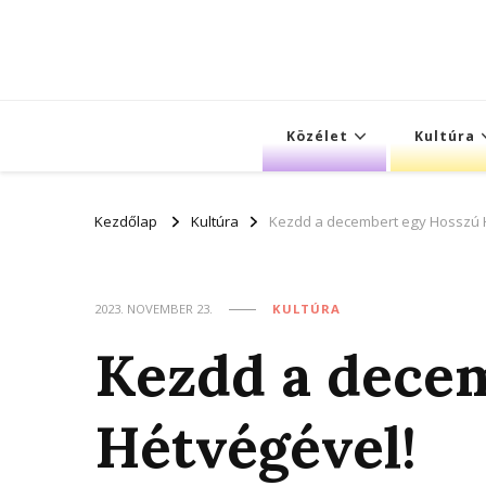
Közélet
Kultúra
Kezdőlap
Kultúra
Kezdd a decembert egy Hosszú 
2023. NOVEMBER 23.
KULTÚRA
Kezdd a dece
Hétvégével!